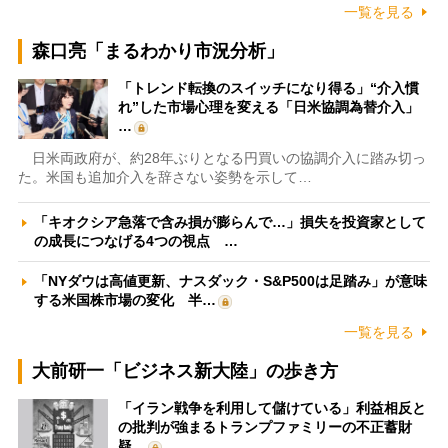
一覧を見る
森口亮「まるわかり市況分析」
「トレンド転換のスイッチになり得る」“介入慣
れ”した市場心理を変える「日米協調為替介入」
…
日米両政府が、約28年ぶりとなる円買いの協調介入に踏み切っ
た。米国も追加介入を辞さない姿勢を示して…
「キオクシア急落で含み損が膨らんで…」損失を投資家として
の成長につなげる4つの視点 …
「NYダウは高値更新、ナスダック・S&P500は足踏み」が意味
する米国株市場の変化 半…
一覧を見る
大前研一「ビジネス新大陸」の歩き方
「イラン戦争を利用して儲けている」利益相反と
の批判が強まるトランプファミリーの不正蓄財
疑…