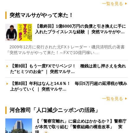
一覧を見る
突然マルサがやって来た！
【最終回】1億6000万円の負債と引き換えに手に
入れたプライスレスな経験 ｜ 突然マルサがや…
2009年12月に発行された元FXトレーダー・磯貝清明氏の著書
『突然マルサがやって来た！～FXで10億円稼い…
【第9回】もう一度FXでリベンジ！ 種銭は差し押さえを免れ
た”ヒミツのお金” ｜ 突然マルサ…
【第8回】年利はなんと14.6％！ 毎日5万円超の延滞税が積み
上がっていく ｜ 突然マルサ…
一覧を見る
河合雅司「人口減少ニッポンの活路」
【「警察官離れ」に歯止めはかかるか？】警察庁
が本気で取り組む「警察組織の構造改革」 実
現…