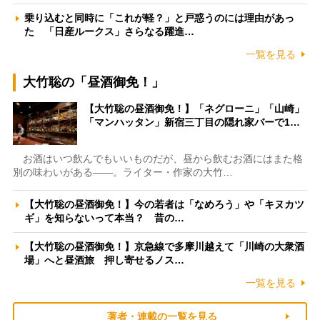
乗り込むと同時に「これが軽？」と戸惑うのには理由があっ
た 「日産ルークス」さらなる躍進…
一覧を見る
大竹聡の「昼酒御免！」
【大竹聡の昼酒御免！】「ネグローニ」「山崎」
「マンハッタン」新宿三丁目の隠れ家バーで1…
お酒はいつ飲んでもいいものだが、昼から飲むお酒にはまた格
別の味わいがある――。ライター・作家の大竹…
【大竹聡の昼酒御免！】今の若者は「なめろう」や「キヌカツ
ギ」を知らないって本当？ 昔の…
【大竹聡の昼酒御免！】京急線で多摩川越えて「川崎の大衆酒
場」へと昼酒旅 押し寄せるノス…
一覧を見る
著者・連載の一覧を見る