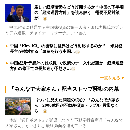
厳しい経済情勢をどう打開するか？中国の下半期
の「経済運営方針」を読み解く 需要不足対策
が…
中国経済に精通する中国株投資の第一人者・田代尚機氏のプレ
ミアム連載「チャイナ・リサーチ」。中国の…
中国「Kimi K3」の衝撃に世界はどう対応するのか？ 米財務
長官が検討する「蒸留を行う中国…
中国経済“予想外の低成長”で政策のテコ入れ必至か 経済運営
方針の修正で成長加速が予想さ…
一覧を見る
「みんなで大家さん」配当ストップ騒動の内幕
《ついに見えた問題の核心》「みんなで大家さ
ん」2000億円超不動産投資トラブル“異常なく
ら…
本誌『週刊ポスト』が追及してきた不動産投資商品「みんなで
大家さん」がいよいよ最終局面を迎えている…