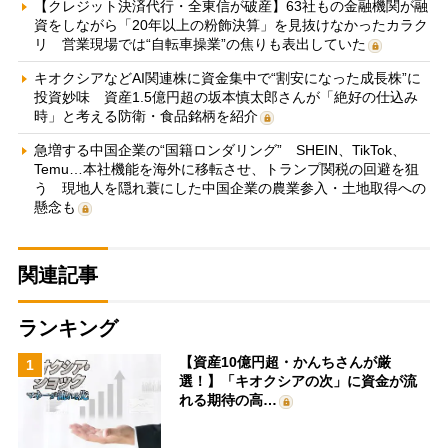
【クレジット決済代行・全東信が破産】63社もの金融機関が融
資をしながら「20年以上の粉飾決算」を見抜けなかったカラク
リ 営業現場では“自転車操業”の焦りも表出していた
キオクシアなどAI関連株に資金集中で“割安になった成長株”に
投資妙味 資産1.5億円超の坂本慎太郎さんが「絶好の仕込み
時」と考える防衛・食品銘柄を紹介
急増する中国企業の“国籍ロンダリング” SHEIN、TikTok、
Temu…本社機能を海外に移転させ、トランプ関税の回避を狙
う 現地人を隠れ蓑にした中国企業の農業参入・土地取得への
懸念も
関連記事
ランキング
【資産10億円超・かんちさんが厳
1
選！】「キオクシアの次」に資金が流
れる期待の高…