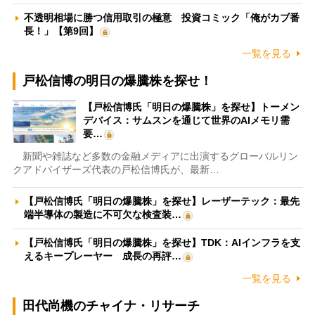
不透明相場に勝つ信用取引の極意 投資コミック「俺がカブ番
長！」【第9回】
一覧を見る
戸松信博の明日の爆騰株を探せ！
【戸松信博氏「明日の爆騰株」を探せ】トーメン
デバイス：サムスンを通じて世界のAIメモリ需
要…
新聞や雑誌など多数の金融メディアに出演するグローバルリン
クアドバイザーズ代表の戸松信博氏が、最新…
【戸松信博氏「明日の爆騰株」を探せ】レーザーテック：最先
端半導体の製造に不可欠な検査装…
【戸松信博氏「明日の爆騰株」を探せ】TDK：AIインフラを支
えるキープレーヤー 成長の再評…
一覧を見る
田代尚機のチャイナ・リサーチ