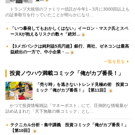
トランプ大統領のファミリー信託が今年1～3月に3000回以上も
の証券取引を行っていたことが明らかになり…
「いつ暴発してもおかしくはない」イーロン・マスク氏とスペ
ースXが抱えるリスクの数々「絶対…
【3メガバンクは純利益5兆円超】銀行、商社、ゼネコンは最高
益続出の一方で、中小企業・…
一覧を見る
投資ノウハウ満載コミック「俺がカブ番長！」
「売り時」を逃さないトレンド見極め術 投資コ
ミック「俺がカブ番長！」【第11回】
かつて投資情報雑誌「マネーポスト」にて、圧倒的な情報量が
詰め込まれた「天下無敵の株コミック」とし…
テクニカル分析・集中講義 投資コミック「俺がカブ番長！」
【第10回】