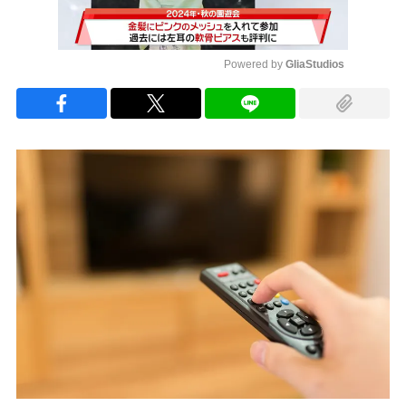
Powered by 
GliaStudios
Mute