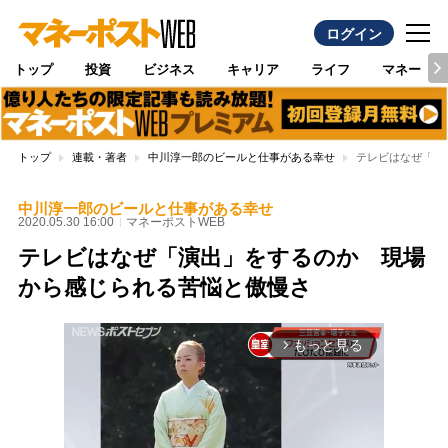
ログイン
トップ
投資
ビジネス
キャリア
ライフ
マネー
トップ
連載・著者
中川淳一郎のビールと仕事がある幸せ
テレビはなぜ「演
中川淳一郎のビールと仕事がある幸せ
2020.05.30 16:00
マネーポストWEB
テレビはなぜ「演出」をするのか 現場
から感じられる苦悩と傲慢さ
もっと見る
arrow_forward_ios