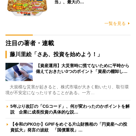
当」、最大の…
一覧を見る
注目の著者・連載
藤川里絵「さあ、投資を始めよう！」
【資産運用】大災害時に慌てないために平時から
備えておきたい3つのポイント「資産の棚卸し…
大規模な災害が起きると、株式市場が大きく動いたり、取引環
境が不安定になったりすることがある。一方…
5年ぶり改訂の「CGコード」、何が変わったのかポイントを解
説 企業に成長投資の具体的な説…
【令和のPKOか】GPIFをめぐる片山財務相の「円資産への投
資拡大」発言の波紋 「国債重視」…