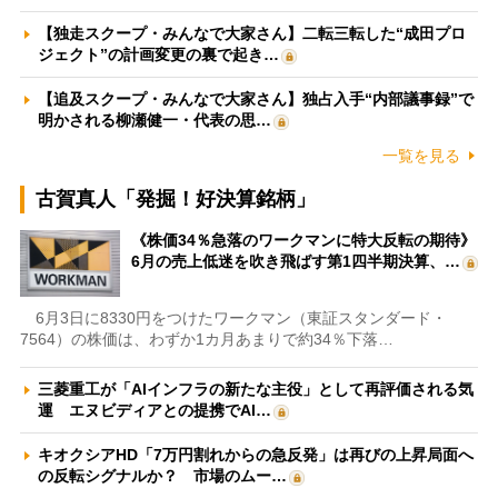
【独走スクープ・みんなで大家さん】二転三転した“成田プロ
ジェクト”の計画変更の裏で起き…
【追及スクープ・みんなで大家さん】独占入手“内部議事録”で
明かされる柳瀬健一・代表の思…
一覧を見る
古賀真人「発掘！好決算銘柄」
《株価34％急落のワークマンに特大反転の期待》
6月の売上低迷を吹き飛ばす第1四半期決算、…
6月3日に8330円をつけたワークマン（東証スタンダード・
7564）の株価は、わずか1カ月あまりで約34％下落…
三菱重工が「AIインフラの新たな主役」として再評価される気
運 エヌビディアとの提携でAI…
キオクシアHD「7万円割れからの急反発」は再びの上昇局面へ
の反転シグナルか？ 市場のムー…