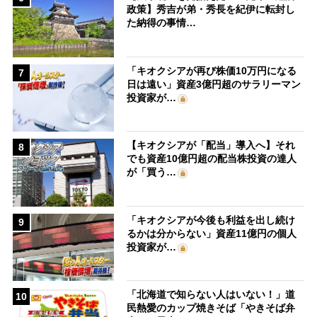
政策】秀吉が弟・秀長を紀伊に転封し
た納得の事情…
「キオクシアが再び株価10万円になる
7
日は遠い」資産3億円超のサラリーマン
投資家が…
【キオクシアが「配当」導入へ】それ
8
でも資産10億円超の配当株投資の達人
が「買う…
「キオクシアが今後も利益を出し続け
9
るかは分からない」資産11億円の個人
投資家が…
「北海道で知らない人はいない！」道
10
民熱愛のカップ焼きそば「やきそば弁