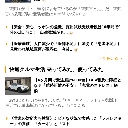
警察庁が目下、頭を悩ませているのが「警察官不足」だ。警察
官の採用試験の受験者数は10年間で2分の1以…
【安全・安心ニッポンの危機】採用試験受験者数は10年間で2
分の1以下に！ 出生数減がも…
【医療崩壊】人口減少で「医師不足」に加えて「患者不足」に
見舞われ地域医療が限界に 今後…
一覧を見る
快適クルマ生活 乗ってみた、使ってみた
【4ヶ月間で受注累計6000台】BEV普及の障壁と
なる「航続距離の不安」「充電のストレス」解
消…
あれほどもてはやされていた「EV（BEV）シフト」の潮流も、
最近では減速基調になっているように見える。…
《雪道の対応力を検証》シビアな状況で実感した「フォレスタ
ー」の真価 「ターボ」と「スト…