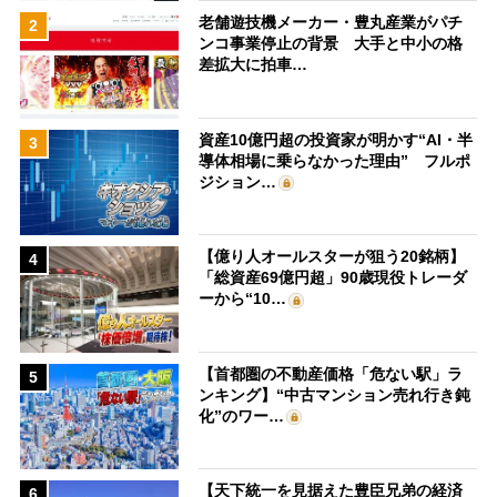
老舗遊技機メーカー・豊丸産業がパチ
2
ンコ事業停止の背景 大手と中小の格
差拡大に拍車…
資産10億円超の投資家が明かす“AI・半
3
導体相場に乗らなかった理由” フルポ
ジション…
【億り人オールスターが狙う20銘柄】
4
「総資産69億円超」90歳現役トレーダ
ーから“10…
【首都圏の不動産価格「危ない駅」ラ
5
ンキング】“中古マンション売れ行き鈍
化”のワー…
【天下統一を見据えた豊臣兄弟の経済
6