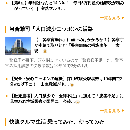
【第8回】年利はなんと14.6％！ 毎日5万円超の延滞税が積み
上がっていく ｜ 突然マルサ…
一覧を見る
河合雅司「人口減少ニッポンの活路」
【「警察官離れ」に歯止めはかかるか？】警察庁
が本気で取り組む「警察組織の構造改革」 実
現…
警察庁が目下、頭を悩ませているのが「警察官不足」だ。警察
官の採用試験の受験者数は10年間で2分の1以…
【安全・安心ニッポンの危機】採用試験受験者数は10年間で2
分の1以下に！ 出生数減がも…
【医療崩壊】人口減少で「医師不足」に加えて「患者不足」に
見舞われ地域医療が限界に 今後…
一覧を見る
快適クルマ生活 乗ってみた、使ってみた