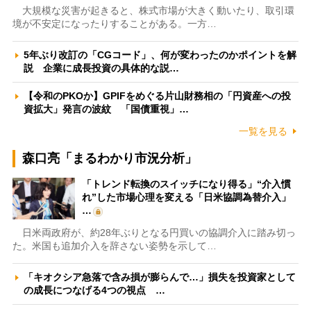
大規模な災害が起きると、株式市場が大きく動いたり、取引環
境が不安定になったりすることがある。一方…
5年ぶり改訂の「CGコード」、何が変わったのかポイントを解
説 企業に成長投資の具体的な説…
【令和のPKOか】GPIFをめぐる片山財務相の「円資産への投
資拡大」発言の波紋 「国債重視」…
一覧を見る
森口亮「まるわかり市況分析」
「トレンド転換のスイッチになり得る」“介入慣
れ”した市場心理を変える「日米協調為替介入」
…
日米両政府が、約28年ぶりとなる円買いの協調介入に踏み切っ
た。米国も追加介入を辞さない姿勢を示して…
「キオクシア急落で含み損が膨らんで…」損失を投資家として
の成長につなげる4つの視点 …