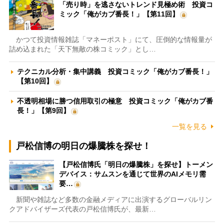
「売り時」を逃さないトレンド見極め術 投資コ
ミック「俺がカブ番長！」【第11回】
かつて投資情報雑誌「マネーポスト」にて、圧倒的な情報量が
詰め込まれた「天下無敵の株コミック」とし…
テクニカル分析・集中講義 投資コミック「俺がカブ番長！」
【第10回】
不透明相場に勝つ信用取引の極意 投資コミック「俺がカブ番
長！」【第9回】
一覧を見る
戸松信博の明日の爆騰株を探せ！
【戸松信博氏「明日の爆騰株」を探せ】トーメン
デバイス：サムスンを通じて世界のAIメモリ需
要…
新聞や雑誌など多数の金融メディアに出演するグローバルリン
クアドバイザーズ代表の戸松信博氏が、最新…