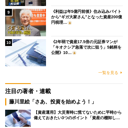
《利益は年5億円前後》住み込みバイト
9
から“ギガ大家さん”となった資産200億
円税理…
《2年弱で資産17.5倍の元証券マンが
10
「キオクシア急落で次に狙う」5銘柄を
公開》10…
一覧を見る
注目の著者・連載
藤川里絵「さあ、投資を始めよう！」
【資産運用】大災害時に慌てないために平時から
備えておきたい3つのポイント「資産の棚卸し…