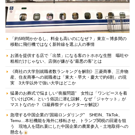
「約5時間かかるし、料金も高いのになぜ？」東京～博多間の
移動に飛行機ではなく新幹線を選ぶ人の事情
お酒を提供する店で「出禁」になる客のトホホな生態 嘔吐や
粗相だけじゃない、店側が嫌がる“最悪の客”とは
《商社の大学別就職者数ランキングを解剖》三菱商事、三井物
産、住友商事への就職者は「東大・早大・慶大で約6割」の現
実 3大学以外で強い大学はどこか
猛暑のお葬式で悩ましい“喪服問題” 女性は「ワンピースを着
ていけばOK」という俗説に潜む誤解、なぜ「ジャケット」が
マストなのか？《1級葬祭ディレクターが解説》
急増する中国企業の“国籍ロンダリング” SHEIN、TikTok、
Temu…本社機能を海外に移転させ、トランプ関税の回避を狙
う 現地人を隠れ蓑にした中国企業の農業参入・土地取得への
懸念も