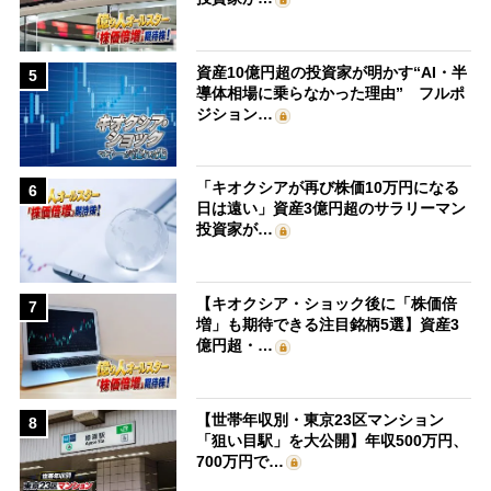
資産10億円超の投資家が明かす“AI・半
5
導体相場に乗らなかった理由” フルポ
ジション…
「キオクシアが再び株価10万円になる
6
日は遠い」資産3億円超のサラリーマン
投資家が…
【キオクシア・ショック後に「株価倍
7
増」も期待できる注目銘柄5選】資産3
億円超・…
【世帯年収別・東京23区マンション
8
「狙い目駅」を大公開】年収500万円、
700万円で…