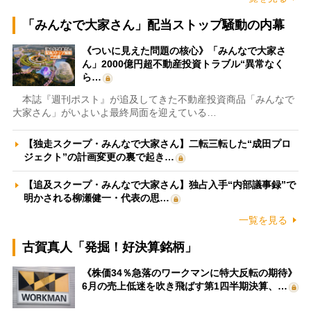
「みんなで大家さん」配当ストップ騒動の内幕
《ついに見えた問題の核心》「みんなで大家さ
ん」2000億円超不動産投資トラブル“異常なく
ら…
本誌『週刊ポスト』が追及してきた不動産投資商品「みんなで
大家さん」がいよいよ最終局面を迎えている…
【独走スクープ・みんなで大家さん】二転三転した“成田プロ
ジェクト”の計画変更の裏で起き…
【追及スクープ・みんなで大家さん】独占入手“内部議事録”で
明かされる柳瀬健一・代表の思…
一覧を見る
古賀真人「発掘！好決算銘柄」
《株価34％急落のワークマンに特大反転の期待》
6月の売上低迷を吹き飛ばす第1四半期決算、…