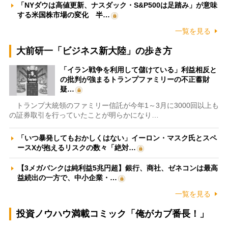
「NYダウは高値更新、ナスダック・S&P500は足踏み」が意味
する米国株市場の変化 半…
一覧を見る
大前研一「ビジネス新大陸」の歩き方
「イラン戦争を利用して儲けている」利益相反と
の批判が強まるトランプファミリーの不正蓄財
疑…
トランプ大統領のファミリー信託が今年1～3月に3000回以上も
の証券取引を行っていたことが明らかになり…
「いつ暴発してもおかしくはない」イーロン・マスク氏とスペ
ースXが抱えるリスクの数々「絶対…
【3メガバンクは純利益5兆円超】銀行、商社、ゼネコンは最高
益続出の一方で、中小企業・…
一覧を見る
投資ノウハウ満載コミック「俺がカブ番長！」