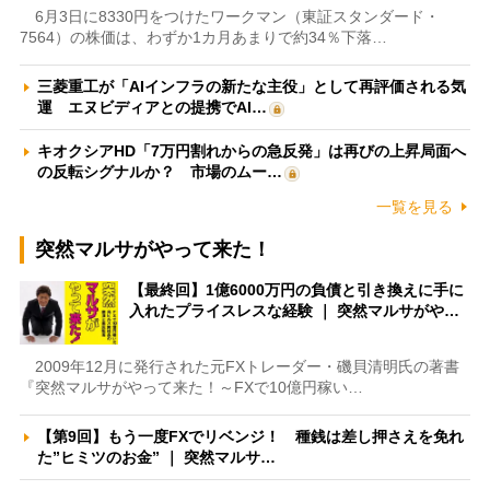
6月3日に8330円をつけたワークマン（東証スタンダード・
7564）の株価は、わずか1カ月あまりで約34％下落…
三菱重工が「AIインフラの新たな主役」として再評価される気
運 エヌビディアとの提携でAI…
キオクシアHD「7万円割れからの急反発」は再びの上昇局面へ
の反転シグナルか？ 市場のムー…
一覧を見る
突然マルサがやって来た！
【最終回】1億6000万円の負債と引き換えに手に
入れたプライスレスな経験 ｜ 突然マルサがや…
2009年12月に発行された元FXトレーダー・磯貝清明氏の著書
『突然マルサがやって来た！～FXで10億円稼い…
【第9回】もう一度FXでリベンジ！ 種銭は差し押さえを免れ
た”ヒミツのお金” ｜ 突然マルサ…