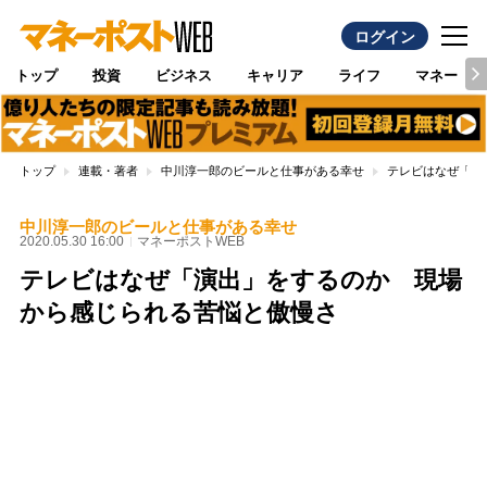
ログイン
トップ
投資
ビジネス
キャリア
ライフ
マネー
トップ
連載・著者
中川淳一郎のビールと仕事がある幸せ
テレビはなぜ「演
中川淳一郎のビールと仕事がある幸せ
2020.05.30 16:00
マネーポストWEB
テレビはなぜ「演出」をするのか 現場
から感じられる苦悩と傲慢さ
Loaded
:
100.00%
/
Unmute