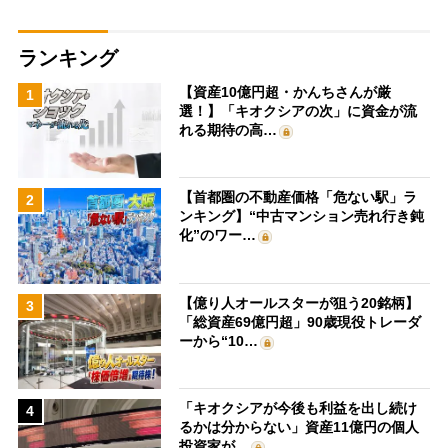
ランキング
【資産10億円超・かんちさんが厳
1
選！】「キオクシアの次」に資金が流
れる期待の高…
【首都圏の不動産価格「危ない駅」ラ
2
ンキング】“中古マンション売れ行き鈍
化”のワー…
【億り人オールスターが狙う20銘柄】
3
「総資産69億円超」90歳現役トレーダ
ーから“10…
「キオクシアが今後も利益を出し続け
4
るかは分からない」資産11億円の個人
投資家が…