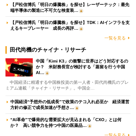
【戸松信博氏「明日の爆騰株」を探せ】レーザーテック：最先
端半導体の製造に不可欠な検査装…
【戸松信博氏「明日の爆騰株」を探せ】TDK：AIインフラを支
えるキープレーヤー 成長の再評…
一覧を見る
田代尚機のチャイナ・リサーチ
中国「Kimi K3」の衝撃に世界はどう対応するの
か？ 米財務長官が検討する「蒸留を行う中国
AI…
中国経済に精通する中国株投資の第一人者・田代尚機氏のプレ
ミアム連載「チャイナ・リサーチ」。中国企…
中国経済“予想外の低成長”で政策のテコ入れ必至か 経済運営
方針の修正で成長加速が予想さ…
“AI革命”で爆発的な需要拡大が見込まれる「CXO」とは何
か？ 高い競争力を持つ中国の医薬品…
一覧を見る