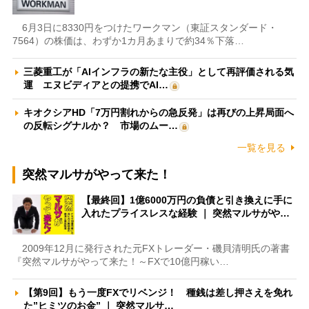
6月3日に8330円をつけたワークマン（東証スタンダード・
7564）の株価は、わずか1カ月あまりで約34％下落…
三菱重工が「AIインフラの新たな主役」として再評価される気
運 エヌビディアとの提携でAI…
キオクシアHD「7万円割れからの急反発」は再びの上昇局面へ
の反転シグナルか？ 市場のムー…
一覧を見る
突然マルサがやって来た！
【最終回】1億6000万円の負債と引き換えに手に
入れたプライスレスな経験 ｜ 突然マルサがや…
2009年12月に発行された元FXトレーダー・磯貝清明氏の著書
『突然マルサがやって来た！～FXで10億円稼い…
【第9回】もう一度FXでリベンジ！ 種銭は差し押さえを免れ
た”ヒミツのお金” ｜ 突然マルサ…