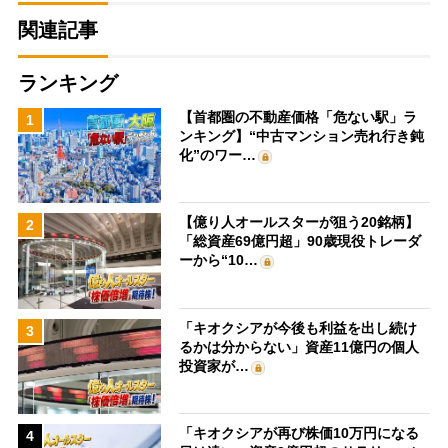
関連記事
ランキング
【首都圏の不動産価格「危ない駅」ラ
1
ンキング】“中古マンション売れ行き鈍
化”のワー…
【億り人オールスターが狙う20銘柄】
2
「総資産69億円超」90歳現役トレーダ
ーから“10…
「キオクシアが今後も利益を出し続け
3
るかは分からない」資産11億円の個人
投資家が…
「キオクシアが再び株価10万円になる
4