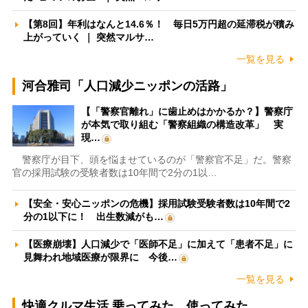
【第8回】年利はなんと14.6％！ 毎日5万円超の延滞税が積み
上がっていく ｜ 突然マルサ…
一覧を見る
河合雅司「人口減少ニッポンの活路」
【「警察官離れ」に歯止めはかかるか？】警察庁
が本気で取り組む「警察組織の構造改革」 実
現…
警察庁が目下、頭を悩ませているのが「警察官不足」だ。警察
官の採用試験の受験者数は10年間で2分の1以…
【安全・安心ニッポンの危機】採用試験受験者数は10年間で2
分の1以下に！ 出生数減がも…
【医療崩壊】人口減少で「医師不足」に加えて「患者不足」に
見舞われ地域医療が限界に 今後…
一覧を見る
快適クルマ生活 乗ってみた、使ってみた