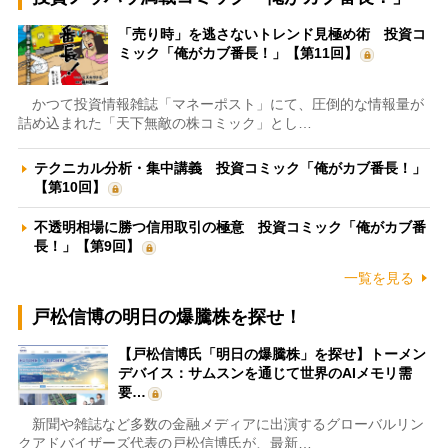
「売り時」を逃さないトレンド見極め術 投資コ
ミック「俺がカブ番長！」【第11回】
かつて投資情報雑誌「マネーポスト」にて、圧倒的な情報量が
詰め込まれた「天下無敵の株コミック」とし…
テクニカル分析・集中講義 投資コミック「俺がカブ番長！」
【第10回】
不透明相場に勝つ信用取引の極意 投資コミック「俺がカブ番
長！」【第9回】
一覧を見る
戸松信博の明日の爆騰株を探せ！
【戸松信博氏「明日の爆騰株」を探せ】トーメン
デバイス：サムスンを通じて世界のAIメモリ需
要…
新聞や雑誌など多数の金融メディアに出演するグローバルリン
クアドバイザーズ代表の戸松信博氏が、最新…