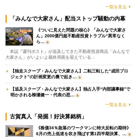
一覧を見る
「みんなで大家さん」配当ストップ騒動の内幕
《ついに見えた問題の核心》「みんなで大家さ
ん」2000億円超不動産投資トラブル“異常なく
ら…
本誌『週刊ポスト』が追及してきた不動産投資商品「みんなで
大家さん」がいよいよ最終局面を迎えている…
【独走スクープ・みんなで大家さん】二転三転した“成田プロ
ジェクト”の計画変更の裏で起き…
【追及スクープ・みんなで大家さん】独占入手“内部議事録”で
明かされる柳瀬健一・代表の思…
一覧を見る
古賀真人「発掘！好決算銘柄」
《株価34％急落のワークマンに特大反転の期待》
6月の売上低迷を吹き飛ばす第1四半期決算、…