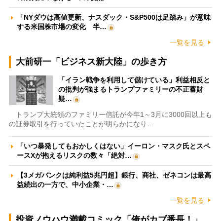
「NYダウは高値更新、ナスダック・S&P500は足踏み」が意味
する米国株市場の変化 半…
一覧を見る
大前研一「ビジネス新大陸」の歩き方
「イラン戦争を利用して儲けている」利益相反と
の批判が強まるトランプファミリーの不正蓄財
疑…
トランプ大統領のファミリー信託が今年1～3月に3000回以上も
の証券取引を行っていたことが明らかになり…
「いつ暴発してもおかしくはない」イーロン・マスク氏とスペ
ースXが抱えるリスクの数々「絶対…
【3メガバンクは純利益5兆円超】銀行、商社、ゼネコンは最高
益続出の一方で、中小企業・…
一覧を見る
投資ノウハウ満載コミック「俺がカブ番長！」