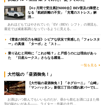
【4ヶ月間で受注累計6000台】BEV普及の障壁と
なる「航続距離の不安」「充電のストレス」解
消…
あれほどもてはやされていた「EV（BEV）シフト」の潮流も、
最近では減速基調になっているように見える。…
《雪道の対応力を検証》シビアな状況で実感した「フォレスタ
ー」の真価 「ターボ」と「スト…
乗り込むと同時に「これが軽？」と戸惑うのには理由があっ
た 「日産ルークス」さらなる躍進…
一覧を見る
大竹聡の「昼酒御免！」
【大竹聡の昼酒御免！】「ネグローニ」「山崎」
「マンハッタン」新宿三丁目の隠れ家バーで1…
お酒はいつ飲んでもいいものだが、昼から飲むお酒にはまた格
別の味わいがある――。ライター・作家の大竹…