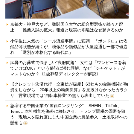
京都大・神戸大など、難関国立大学の総合型選抜が続々と廃
止 「推薦入試の拡大」報道と現実の乖離はなぜ起きるのか
小学生に人気の「シール流通事情」に変調 「ボンドロ」は依
然品薄状態が続くが、模倣品や類似品が大量流通し一部で値崩
れ 「選別が本格化する時代に」
猛暑のお葬式で悩ましい“喪服問題” 女性は「ワンピースを着
ていけばOK」という俗説に潜む誤解、なぜ「ジャケット」が
マストなのか？《1級葬祭ディレクターが解説》
【クレジット決済代行・全東信が破産】63社もの金融機関が融
資をしながら「20年以上の粉飾決算」を見抜けなかったカラク
リ 営業現場では“自転車操業”の焦りも表出していた
急増する中国企業の“国籍ロンダリング” SHEIN、TikTok、
Temu…本社機能を海外に移転させ、トランプ関税の回避を狙
う 現地人を隠れ蓑にした中国企業の農業参入・土地取得への
懸念も