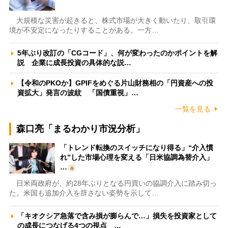
大規模な災害が起きると、株式市場が大きく動いたり、取引環
境が不安定になったりすることがある。一方…
5年ぶり改訂の「CGコード」、何が変わったのかポイントを解
説 企業に成長投資の具体的な説…
【令和のPKOか】GPIFをめぐる片山財務相の「円資産への投
資拡大」発言の波紋 「国債重視」…
一覧を見る
森口亮「まるわかり市況分析」
「トレンド転換のスイッチになり得る」“介入慣
れ”した市場心理を変える「日米協調為替介入」
…
日米両政府が、約28年ぶりとなる円買いの協調介入に踏み切っ
た。米国も追加介入を辞さない姿勢を示して…
「キオクシア急落で含み損が膨らんで…」損失を投資家として
の成長につなげる4つの視点 …