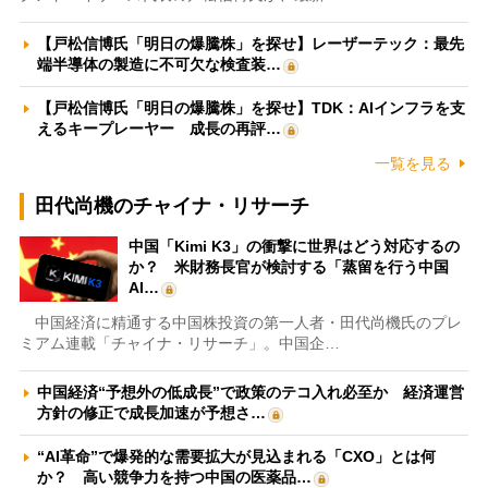
【戸松信博氏「明日の爆騰株」を探せ】レーザーテック：最先
端半導体の製造に不可欠な検査装…
【戸松信博氏「明日の爆騰株」を探せ】TDK：AIインフラを支
えるキープレーヤー 成長の再評…
一覧を見る
田代尚機のチャイナ・リサーチ
中国「Kimi K3」の衝撃に世界はどう対応するの
か？ 米財務長官が検討する「蒸留を行う中国
AI…
中国経済に精通する中国株投資の第一人者・田代尚機氏のプレ
ミアム連載「チャイナ・リサーチ」。中国企…
中国経済“予想外の低成長”で政策のテコ入れ必至か 経済運営
方針の修正で成長加速が予想さ…
“AI革命”で爆発的な需要拡大が見込まれる「CXO」とは何
か？ 高い競争力を持つ中国の医薬品…