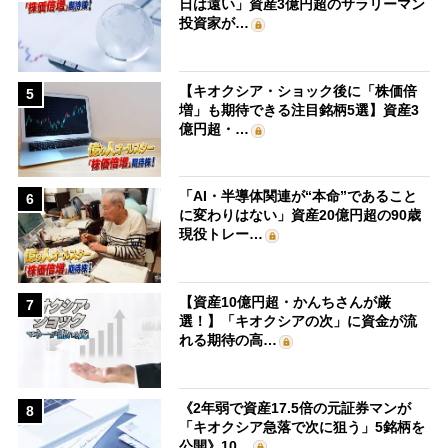
日は遠い」資産3億円超のサラリーマン
投資家が…
【キオクシア・ショック後に「株価倍
5
増」も期待できる注目銘柄5選】資産3
億円超・…
「AI・半導体関連が“本命”であること
6
に変わりはない」資産20億円超の90歳
現役トレー…
【資産10億円超・かんちさんが厳
7
選！】「キオクシアの次」に資金が流
れる期待の高…
《2年弱で資産17.5倍の元証券マンが
8
「キオクシア急落で次に狙う」5銘柄を
公開》10…