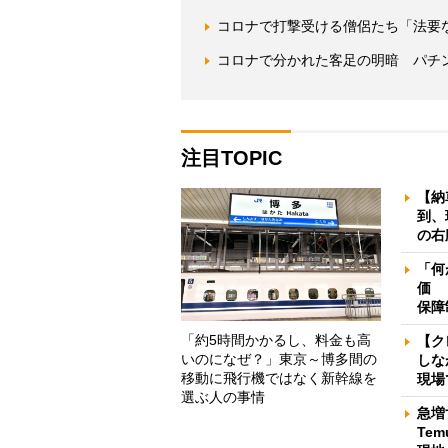
コロナで打撃受ける僧侶たち「法要
コロナで分かれた客足の明暗 パチ
注目TOPIC
【納
到、
の右
「何
価 
保障
「約5時間かかるし、料金も高
【ク
いのになぜ？」東京～博多間の
しな
移動に飛行機ではなく新幹線を
現場
選ぶ人の事情
急増
Te