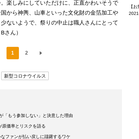
会。楽しみにしていただけに、正直かわいそうで
【お
全国から神輿、山車といった文化財の金箔加工や
202
も少ないようで、祭りの中止は職人さんにとって
Bさん）
1
2
新型コロナウイルス
性が「もう参加しない」と決意した理由
が原価率とリスクを語る
心なファンが払い戻しに躊躇するワケ