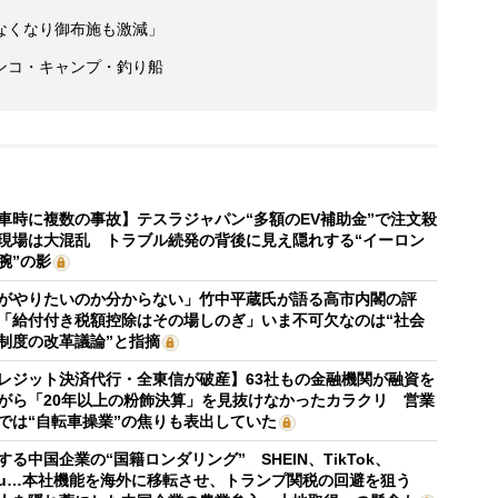
なくなり御布施も激減」
ンコ・キャンプ・釣り船
車時に複数の事故】テスラジャパン“多額のEV補助金”で注文殺
現場は大混乱 トラブル続発の背後に見え隠れする“イーロン
腕”の影
がやりたいのか分からない」竹中平蔵氏が語る高市内閣の評
「給付付き税額控除はその場しのぎ」いま不可欠なのは“社会
制度の改革議論”と指摘
レジット決済代行・全東信が破産】63社もの金融機関が融資を
がら「20年以上の粉飾決算」を見抜けなかったカラクリ 営業
では“自転車操業”の焦りも表出していた
する中国企業の“国籍ロンダリング” SHEIN、TikTok、
mu…本社機能を海外に移転させ、トランプ関税の回避を狙う