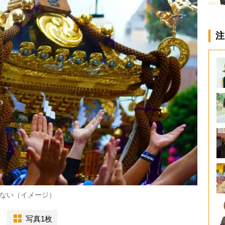
注
ない（イメージ）
写真1枚