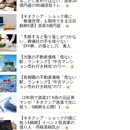
ることに変わりはない」資産20
億円超の90歳現役トレ…
【キオクシア・ショック後に
「株価倍増」も期待できる注目
銘柄5選】資産3億円超…
「失敗すると取り返しがつかな
い」葬儀社の手を借りない
「DIY葬」の落とし穴 素人
に…
【大阪の不動産価格「危ない
駅」ランキング】“中古マンシ
ョン売れ行き鈍化”のワー…
【首都圏の不動産価格「危ない
駅」ランキング】“中古マンシ
ョン売れ行き鈍化”のワ…
《2年弱で資産17.5倍の元証券
マンが「キオクシア急落で次に
狙う」5銘柄を公開》1…
【キオクシア・ショックの後に
狙う5銘柄】イベント投資家の
億り人・羽根英樹氏が…