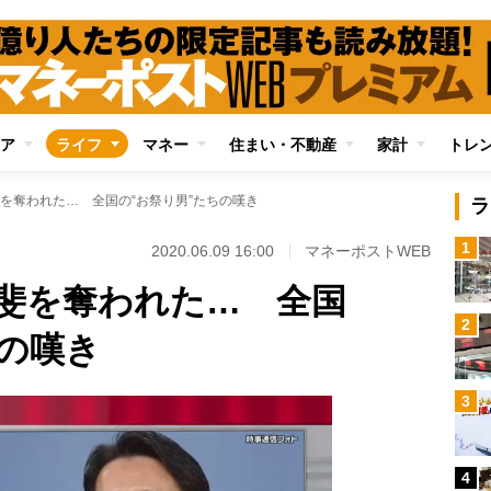
ア
ライフ
マネー
住まい・不動産
家計
トレ
を奪われた… 全国の“お祭り男”たちの嘆き
ラ
1
2020.06.09 16:00
マネーポストWEB
斐を奪われた… 全国
2
ちの嘆き
3
4