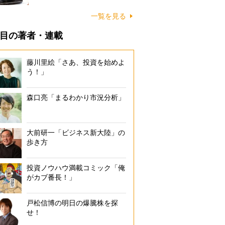
一覧を見る
目の著者・連載
藤川里絵「さあ、投資を始めよ
う！」
森口亮「まるわかり市況分析」
大前研一「ビジネス新大陸」の
歩き方
投資ノウハウ満載コミック「俺
がカブ番長！」
戸松信博の明日の爆騰株を探
せ！