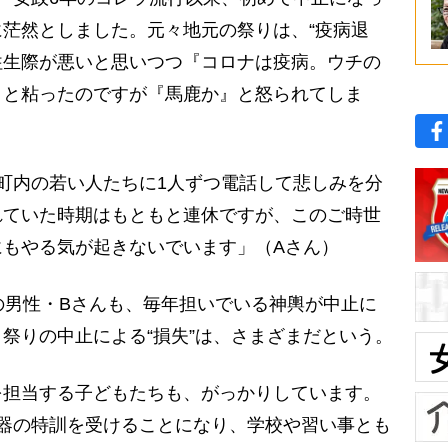
茫然としました。元々地元の祭りは、“疫病退
。往生際が悪いと思いつつ『コロナは疫病。ウチの
』と粘ったのですが『馬鹿か』と怒られてしま
町内の若い人たちに1人ずつ電話して悲しみを分
れていた時期はもともと連休ですが、このご時世
にもやる気が起きないでいます」（Aさん）
の男性・Bさんも、毎年担いでいる神輿が中止に
祭りの中止による“損失”は、さまざまだという。
を担当する子どもたちも、がっかりしています。
器の特訓を受けることになり、学校や習い事とも