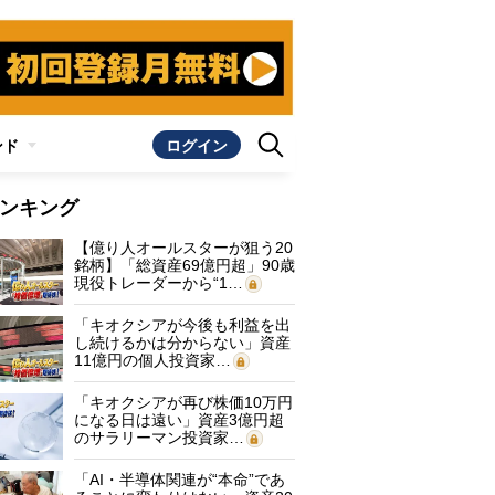
ンド
ログイン
ンキング
【億り人オールスターが狙う20
銘柄】「総資産69億円超」90歳
現役トレーダーから“1…
「キオクシアが今後も利益を出
し続けるかは分からない」資産
11億円の個人投資家…
「キオクシアが再び株価10万円
になる日は遠い」資産3億円超
のサラリーマン投資家…
「AI・半導体関連が“本命”であ