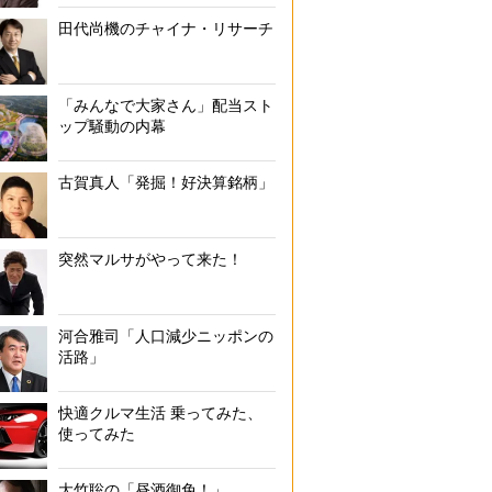
田代尚機のチャイナ・リサーチ
「みんなで大家さん」配当スト
ップ騒動の内幕
古賀真人「発掘！好決算銘柄」
突然マルサがやって来た！
河合雅司「人口減少ニッポンの
活路」
快適クルマ生活 乗ってみた、
使ってみた
大竹聡の「昼酒御免！」