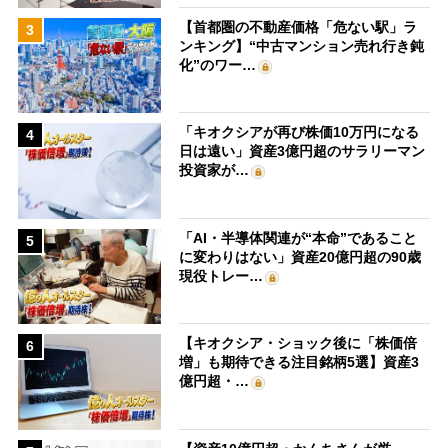
【首都圏の不動産価格「危ない駅」ラ
3
ンキング】“中古マンション売れ行き鈍
化”のワー…
「キオクシアが再び株価10万円になる
4
日は遠い」資産3億円超のサラリーマン
投資家が…
「AI・半導体関連が“本命”であること
5
に変わりはない」資産20億円超の90歳
現役トレー…
【キオクシア・ショック後に「株価倍
6
増」も期待できる注目銘柄5選】資産3
億円超・…