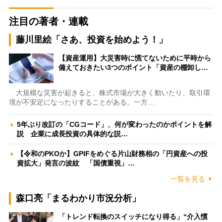
注目の著者・連載
藤川里絵「さあ、投資を始めよう！」
【資産運用】大災害時に慌てないために平時から
備えておきたい3つのポイント「資産の棚卸し…
大規模な災害が起きると、株式市場が大きく動いたり、取引環
境が不安定になったりすることがある。一方…
5年ぶり改訂の「CGコード」、何が変わったのかポイントを解
説 企業に成長投資の具体的な説…
【令和のPKOか】GPIFをめぐる片山財務相の「円資産への投
資拡大」発言の波紋 「国債重視」…
一覧を見る
森口亮「まるわかり市況分析」
「トレンド転換のスイッチになり得る」“介入慣