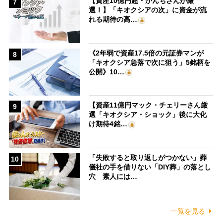
【資産10億円超・かんちさんが厳
7
選！】「キオクシアの次」に資金が流
れる期待の高…
《2年弱で資産17.5倍の元証券マンが
8
「キオクシア急落で次に狙う」5銘柄を
公開》10…
【資産11億円マック・チェリーさん厳
9
選「キオクシア・ショック」後に大化
け期待4銘…
「失敗すると取り返しがつかない」葬
10
儀社の手を借りない「DIY葬」の落とし
穴 素人には…
一覧を見る