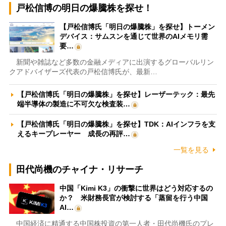
戸松信博の明日の爆騰株を探せ！
【戸松信博氏「明日の爆騰株」を探せ】トーメン
デバイス：サムスンを通じて世界のAIメモリ需
要…
新聞や雑誌など多数の金融メディアに出演するグローバルリン
クアドバイザーズ代表の戸松信博氏が、最新…
【戸松信博氏「明日の爆騰株」を探せ】レーザーテック：最先
端半導体の製造に不可欠な検査装…
【戸松信博氏「明日の爆騰株」を探せ】TDK：AIインフラを支
えるキープレーヤー 成長の再評…
一覧を見る
田代尚機のチャイナ・リサーチ
中国「Kimi K3」の衝撃に世界はどう対応するの
か？ 米財務長官が検討する「蒸留を行う中国
AI…
中国経済に精通する中国株投資の第一人者・田代尚機氏のプレ