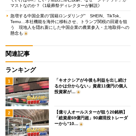
マストなのか？《1級葬祭ディレクターが解説》
急増する中国企業の“国籍ロンダリング” SHEIN、TikTok、
Temu…本社機能を海外に移転させ、トランプ関税の回避を狙
う 現地人を隠れ蓑にした中国企業の農業参入・土地取得への
懸念も
関連記事
ランキング
「キオクシアが今後も利益を出し続け
1
るかは分からない」資産11億円の個人
投資家が…
【億り人オールスターが狙う20銘柄】
2
「総資産69億円超」90歳現役トレーダ
ーから“10…