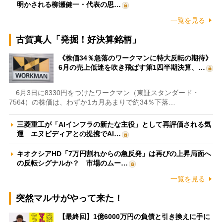
明かされる柳瀬健一・代表の思…
一覧を見る
古賀真人「発掘！好決算銘柄」
《株価34％急落のワークマンに特大反転の期待》
6月の売上低迷を吹き飛ばす第1四半期決算、…
6月3日に8330円をつけたワークマン（東証スタンダード・
7564）の株価は、わずか1カ月あまりで約34％下落…
三菱重工が「AIインフラの新たな主役」として再評価される気
運 エヌビディアとの提携でAI…
キオクシアHD「7万円割れからの急反発」は再びの上昇局面へ
の反転シグナルか？ 市場のムー…
一覧を見る
突然マルサがやって来た！
【最終回】1億6000万円の負債と引き換えに手に