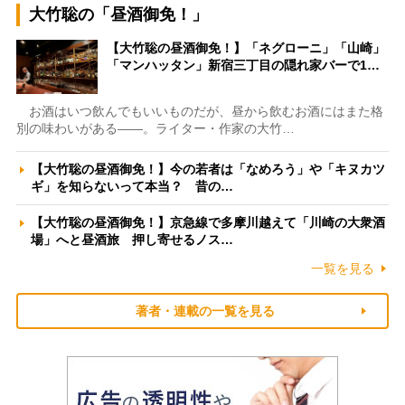
大竹聡の「昼酒御免！」
【大竹聡の昼酒御免！】「ネグローニ」「山崎」
「マンハッタン」新宿三丁目の隠れ家バーで1…
お酒はいつ飲んでもいいものだが、昼から飲むお酒にはまた格
別の味わいがある――。ライター・作家の大竹…
【大竹聡の昼酒御免！】今の若者は「なめろう」や「キヌカツ
ギ」を知らないって本当？ 昔の…
【大竹聡の昼酒御免！】京急線で多摩川越えて「川崎の大衆酒
場」へと昼酒旅 押し寄せるノス…
一覧を見る
著者・連載の一覧を見る