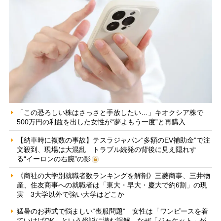
「この恐ろしい株はさっさと手放したい…」キオクシア株で
500万円の利益を出した女性が“夢よもう一度”と再購入
【納車時に複数の事故】テスラジャパン“多額のEV補助金”で注
文殺到、現場は大混乱 トラブル続発の背後に見え隠れす
る“イーロンの右腕”の影
《商社の大学別就職者数ランキングを解剖》三菱商事、三井物
産、住友商事への就職者は「東大・早大・慶大で約6割」の現
実 3大学以外で強い大学はどこか
猛暑のお葬式で悩ましい“喪服問題” 女性は「ワンピースを着
ていけばOK」という俗説に潜む誤解、なぜ「ジャケット」が