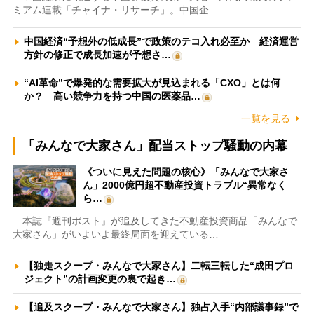
ミアム連載「チャイナ・リサーチ」。中国企…
中国経済“予想外の低成長”で政策のテコ入れ必至か 経済運営
方針の修正で成長加速が予想さ…
“AI革命”で爆発的な需要拡大が見込まれる「CXO」とは何
か？ 高い競争力を持つ中国の医薬品…
一覧を見る
「みんなで大家さん」配当ストップ騒動の内幕
《ついに見えた問題の核心》「みんなで大家さ
ん」2000億円超不動産投資トラブル“異常なく
ら…
本誌『週刊ポスト』が追及してきた不動産投資商品「みんなで
大家さん」がいよいよ最終局面を迎えている…
【独走スクープ・みんなで大家さん】二転三転した“成田プロ
ジェクト”の計画変更の裏で起き…
【追及スクープ・みんなで大家さん】独占入手“内部議事録”で