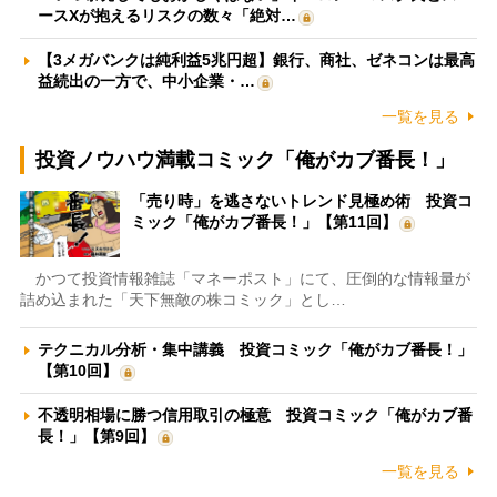
ースXが抱えるリスクの数々「絶対…
【3メガバンクは純利益5兆円超】銀行、商社、ゼネコンは最高
益続出の一方で、中小企業・…
一覧を見る
投資ノウハウ満載コミック「俺がカブ番長！」
「売り時」を逃さないトレンド見極め術 投資コ
ミック「俺がカブ番長！」【第11回】
かつて投資情報雑誌「マネーポスト」にて、圧倒的な情報量が
詰め込まれた「天下無敵の株コミック」とし…
テクニカル分析・集中講義 投資コミック「俺がカブ番長！」
【第10回】
不透明相場に勝つ信用取引の極意 投資コミック「俺がカブ番
長！」【第9回】
一覧を見る