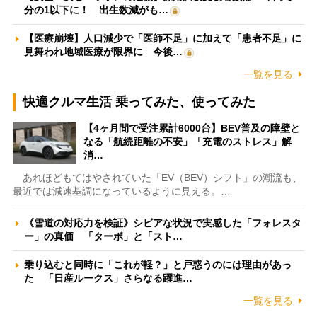
分の1以下に！ 出生数減がも…
【医療崩壊】人口減少で「医師不足」に加えて「患者不足」に
見舞われ地域医療が限界に 今後…
一覧を見る
快適クルマ生活 乗ってみた、使ってみた
【4ヶ月間で受注累計6000台】BEV普及の障壁と
なる「航続距離の不安」「充電のストレス」解
消…
あれほどもてはやされていた「EV（BEV）シフト」の潮流も、
最近では減速基調になっているように見える。…
《雪道の対応力を検証》シビアな状況で実感した「フォレスタ
ー」の真価 「ターボ」と「スト…
乗り込むと同時に「これが軽？」と戸惑うのには理由があっ
た 「日産ルークス」さらなる躍進…
一覧を見る