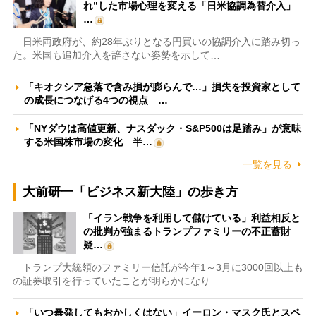
れ”した市場心理を変える「日米協調為替介入」
…
日米両政府が、約28年ぶりとなる円買いの協調介入に踏み切っ
た。米国も追加介入を辞さない姿勢を示して…
「キオクシア急落で含み損が膨らんで…」損失を投資家として
の成長につなげる4つの視点 …
「NYダウは高値更新、ナスダック・S&P500は足踏み」が意味
する米国株市場の変化 半…
一覧を見る
大前研一「ビジネス新大陸」の歩き方
「イラン戦争を利用して儲けている」利益相反と
の批判が強まるトランプファミリーの不正蓄財
疑…
トランプ大統領のファミリー信託が今年1～3月に3000回以上も
の証券取引を行っていたことが明らかになり…
「いつ暴発してもおかしくはない」イーロン・マスク氏とスペ