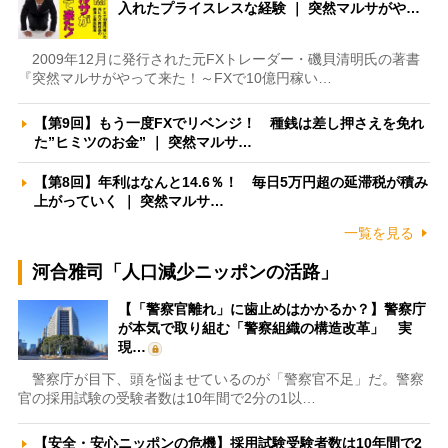
入れたプライスレスな経験 ｜ 突然マルサがや…
2009年12月に発行された元FXトレーダー・磯貝清明氏の著書
『突然マルサがやって来た！～FXで10億円稼い…
【第9回】もう一度FXでリベンジ！ 種銭は差し押さえを免れ
た”ヒミツのお金” ｜ 突然マルサ…
【第8回】年利はなんと14.6％！ 毎日5万円超の延滞税が積み
上がっていく ｜ 突然マルサ…
一覧を見る
河合雅司「人口減少ニッポンの活路」
【「警察官離れ」に歯止めはかかるか？】警察庁
が本気で取り組む「警察組織の構造改革」 実
現…
警察庁が目下、頭を悩ませているのが「警察官不足」だ。警察
官の採用試験の受験者数は10年間で2分の1以…
【安全・安心ニッポンの危機】採用試験受験者数は10年間で2