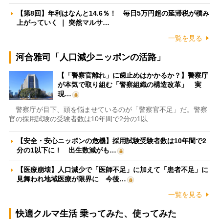
【第8回】年利はなんと14.6％！ 毎日5万円超の延滞税が積み
上がっていく ｜ 突然マルサ…
一覧を見る
河合雅司「人口減少ニッポンの活路」
【「警察官離れ」に歯止めはかかるか？】警察庁
が本気で取り組む「警察組織の構造改革」 実
現…
警察庁が目下、頭を悩ませているのが「警察官不足」だ。警察
官の採用試験の受験者数は10年間で2分の1以…
【安全・安心ニッポンの危機】採用試験受験者数は10年間で2
分の1以下に！ 出生数減がも…
【医療崩壊】人口減少で「医師不足」に加えて「患者不足」に
見舞われ地域医療が限界に 今後…
一覧を見る
快適クルマ生活 乗ってみた、使ってみた