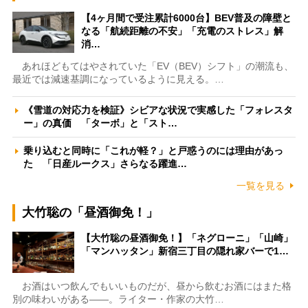
【4ヶ月間で受注累計6000台】BEV普及の障壁と
なる「航続距離の不安」「充電のストレス」解
消…
あれほどもてはやされていた「EV（BEV）シフト」の潮流も、
最近では減速基調になっているように見える。…
《雪道の対応力を検証》シビアな状況で実感した「フォレスタ
ー」の真価 「ターボ」と「スト…
乗り込むと同時に「これが軽？」と戸惑うのには理由があっ
た 「日産ルークス」さらなる躍進…
一覧を見る
大竹聡の「昼酒御免！」
【大竹聡の昼酒御免！】「ネグローニ」「山崎」
「マンハッタン」新宿三丁目の隠れ家バーで1…
お酒はいつ飲んでもいいものだが、昼から飲むお酒にはまた格
別の味わいがある――。ライター・作家の大竹…