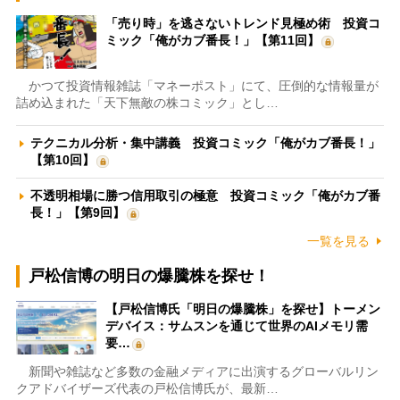
「売り時」を逃さないトレンド見極め術 投資コ
ミック「俺がカブ番長！」【第11回】
かつて投資情報雑誌「マネーポスト」にて、圧倒的な情報量が
詰め込まれた「天下無敵の株コミック」とし…
テクニカル分析・集中講義 投資コミック「俺がカブ番長！」
【第10回】
不透明相場に勝つ信用取引の極意 投資コミック「俺がカブ番
長！」【第9回】
一覧を見る
戸松信博の明日の爆騰株を探せ！
【戸松信博氏「明日の爆騰株」を探せ】トーメン
デバイス：サムスンを通じて世界のAIメモリ需
要…
新聞や雑誌など多数の金融メディアに出演するグローバルリン
クアドバイザーズ代表の戸松信博氏が、最新…