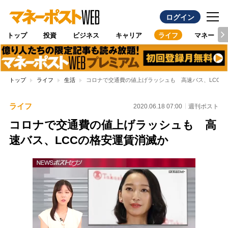
ログイン
トップ
投資
ビジネス
キャリア
ライフ
マネー
トップ
ライフ
生活
コロナで交通費の値上げラッシュも 高速バス、LCCの
ライフ
2020.06.18 07:00
週刊ポスト
コロナで交通費の値上げラッシュも 高
速バス、LCCの格安運賃消滅か