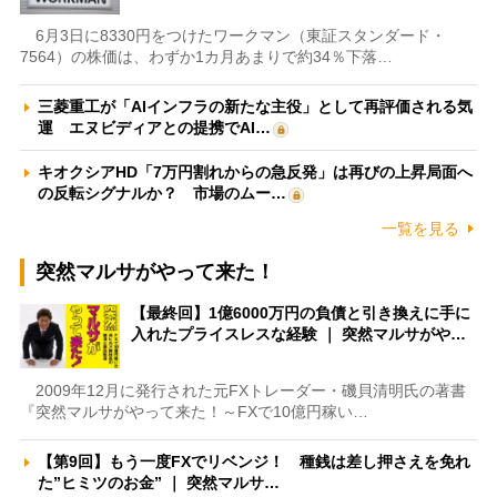
6月3日に8330円をつけたワークマン（東証スタンダード・
7564）の株価は、わずか1カ月あまりで約34％下落…
三菱重工が「AIインフラの新たな主役」として再評価される気
運 エヌビディアとの提携でAI…
キオクシアHD「7万円割れからの急反発」は再びの上昇局面へ
の反転シグナルか？ 市場のムー…
一覧を見る
突然マルサがやって来た！
【最終回】1億6000万円の負債と引き換えに手に
入れたプライスレスな経験 ｜ 突然マルサがや…
2009年12月に発行された元FXトレーダー・磯貝清明氏の著書
『突然マルサがやって来た！～FXで10億円稼い…
【第9回】もう一度FXでリベンジ！ 種銭は差し押さえを免れ
た”ヒミツのお金” ｜ 突然マルサ…