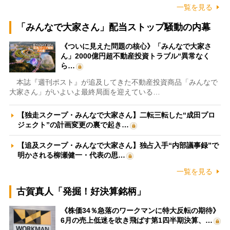
一覧を見る
「みんなで大家さん」配当ストップ騒動の内幕
《ついに見えた問題の核心》「みんなで大家さ
ん」2000億円超不動産投資トラブル“異常なく
ら…
本誌『週刊ポスト』が追及してきた不動産投資商品「みんなで
大家さん」がいよいよ最終局面を迎えている…
【独走スクープ・みんなで大家さん】二転三転した“成田プロ
ジェクト”の計画変更の裏で起き…
【追及スクープ・みんなで大家さん】独占入手“内部議事録”で
明かされる柳瀬健一・代表の思…
一覧を見る
古賀真人「発掘！好決算銘柄」
《株価34％急落のワークマンに特大反転の期待》
6月の売上低迷を吹き飛ばす第1四半期決算、…