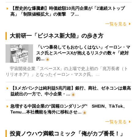
【歴史的な爆騰劇】時価総額10兆円企業が「2連続ストップ
高」「制限値幅拡大」の衝撃 フ…
一覧を見る
大前研一「ビジネス新大陸」の歩き方
「いつ暴発してもおかしくはない」イーロン・マ
スク氏とスペースXが抱えるリスクの数々「絶対
的…
宇宙開発企業「スペースX」の上場で史上初の「兆万長者（ト
リリオネア）」となったイーロン・マスク氏。…
【3メガバンクは純利益5兆円超】銀行、商社、ゼネコンは最高
益続出の一方で、中小企業・…
急増する中国企業の“国籍ロンダリング” SHEIN、TikTok、
Temu…本社機能を海外に移転させ…
一覧を見る
投資ノウハウ満載コミック「俺がカブ番長！」