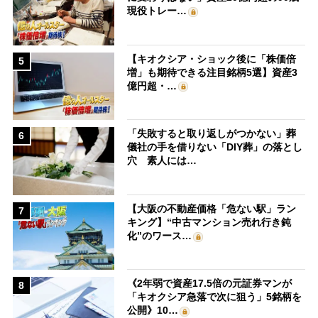
現役トレー…
【キオクシア・ショック後に「株価倍
5
増」も期待できる注目銘柄5選】資産3
億円超・…
「失敗すると取り返しがつかない」葬
6
儀社の手を借りない「DIY葬」の落とし
穴 素人には…
【大阪の不動産価格「危ない駅」ラン
7
キング】“中古マンション売れ行き鈍
化”のワース…
《2年弱で資産17.5倍の元証券マンが
8
「キオクシア急落で次に狙う」5銘柄を
公開》10…