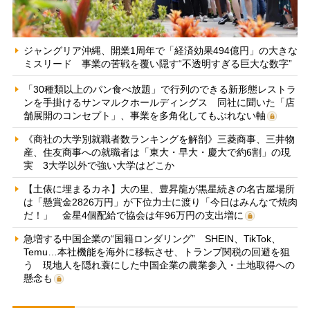
ジャングリア沖縄、開業1周年で「経済効果494億円」の大きな
ミスリード 事業の苦戦を覆い隠す“不透明すぎる巨大な数字”
「30種類以上のパン食べ放題」で行列のできる新形態レストラ
ンを手掛けるサンマルクホールディングス 同社に聞いた「店
舗展開のコンセプト」、事業を多角化してもぶれない軸
《商社の大学別就職者数ランキングを解剖》三菱商事、三井物
産、住友商事への就職者は「東大・早大・慶大で約6割」の現
実 3大学以外で強い大学はどこか
【土俵に埋まるカネ】大の里、豊昇龍が黒星続きの名古屋場所
は「懸賞金2826万円」が下位力士に渡り「今日はみんなで焼肉
だ！」 金星4個配給で協会は年96万円の支出増に
急増する中国企業の“国籍ロンダリング” SHEIN、TikTok、
Temu…本社機能を海外に移転させ、トランプ関税の回避を狙
う 現地人を隠れ蓑にした中国企業の農業参入・土地取得への
懸念も