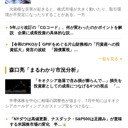
大規模な災害が起きると、株式市場が大きく動いたり、取引環
境が不安定になったりすることがある。一方…
5年ぶり改訂の「CGコード」、何が変わったのかポイントを解
説 企業に成長投資の具体的な説…
【令和のPKOか】GPIFをめぐる片山財務相の「円資産への投
資拡大」発言の波紋 「国債重視」…
一覧を見る
森口亮「まるわかり市況分析」
「キオクシア急落で含み損が膨らんで…」損失を
投資家としての成長につなげる4つの視点 「…
半導体株を中心に相場の調整色が強まり、7月中旬にはキオク
シアホールディングスがストップ安をつけるな…
「NYダウは高値更新、ナスダック・S&P500は足踏み」が意味
する米国株市場の変化 半…