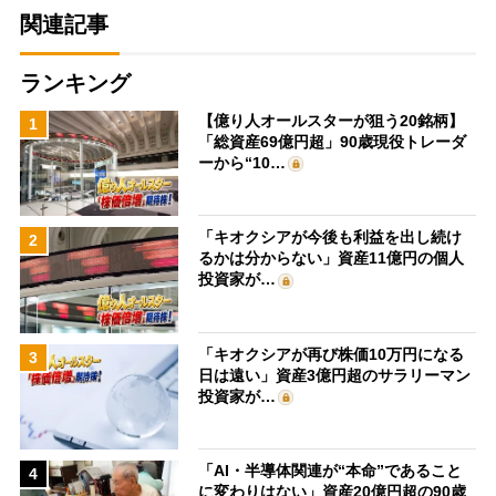
関連記事
ランキング
【億り人オールスターが狙う20銘柄】
1
「総資産69億円超」90歳現役トレーダ
ーから“10…
「キオクシアが今後も利益を出し続け
2
るかは分からない」資産11億円の個人
投資家が…
「キオクシアが再び株価10万円になる
3
日は遠い」資産3億円超のサラリーマン
投資家が…
「AI・半導体関連が“本命”であること
4
に変わりはない」資産20億円超の90歳