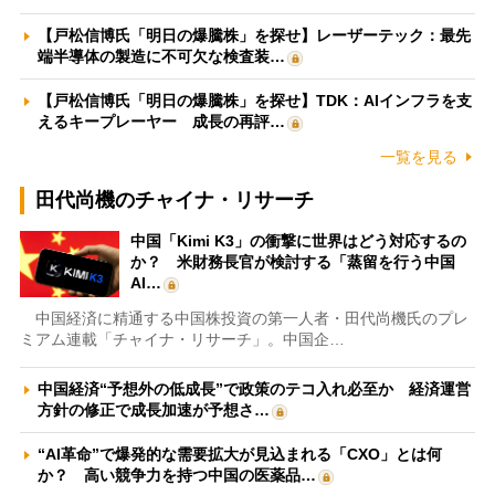
【戸松信博氏「明日の爆騰株」を探せ】レーザーテック：最先
端半導体の製造に不可欠な検査装…
【戸松信博氏「明日の爆騰株」を探せ】TDK：AIインフラを支
えるキープレーヤー 成長の再評…
一覧を見る
田代尚機のチャイナ・リサーチ
中国「Kimi K3」の衝撃に世界はどう対応するの
か？ 米財務長官が検討する「蒸留を行う中国
AI…
中国経済に精通する中国株投資の第一人者・田代尚機氏のプレ
ミアム連載「チャイナ・リサーチ」。中国企…
中国経済“予想外の低成長”で政策のテコ入れ必至か 経済運営
方針の修正で成長加速が予想さ…
“AI革命”で爆発的な需要拡大が見込まれる「CXO」とは何
か？ 高い競争力を持つ中国の医薬品…