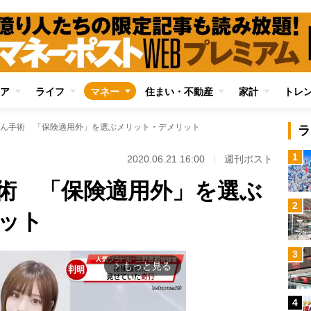
ア
ライフ
マネー
住まい・不動産
家計
トレ
ん手術 「保険適用外」を選ぶメリット・デメリット
ラ
1
2020.06.21 16:00
週刊ポスト
術 「保険適用外」を選ぶ
2
ット
3
もっと見る
arrow_forward_ios
4