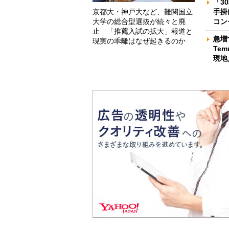
「3
京都大・神戸大など、難関国立
手掛
大学の総合型選抜が続々と廃
コン
止 「推薦入試の拡大」報道と
急増
現実の乖離はなぜ起きるのか
Te
現地