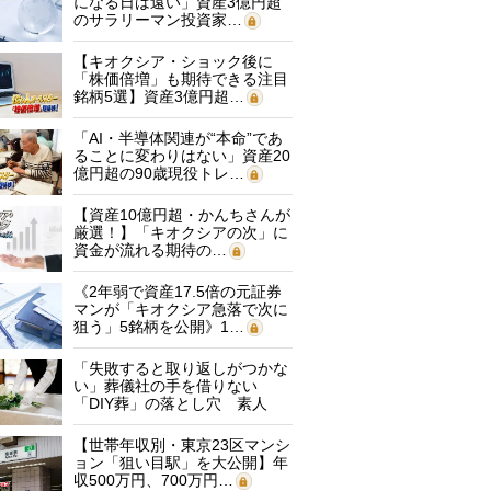
になる日は遠い」資産3億円超
のサラリーマン投資家…
【キオクシア・ショック後に
「株価倍増」も期待できる注目
銘柄5選】資産3億円超…
「AI・半導体関連が“本命”であ
ることに変わりはない」資産20
億円超の90歳現役トレ…
【資産10億円超・かんちさんが
厳選！】「キオクシアの次」に
資金が流れる期待の…
《2年弱で資産17.5倍の元証券
マンが「キオクシア急落で次に
狙う」5銘柄を公開》1…
「失敗すると取り返しがつかな
い」葬儀社の手を借りない
「DIY葬」の落とし穴 素人
に…
【世帯年収別・東京23区マンシ
ョン「狙い目駅」を大公開】年
収500万円、700万円…