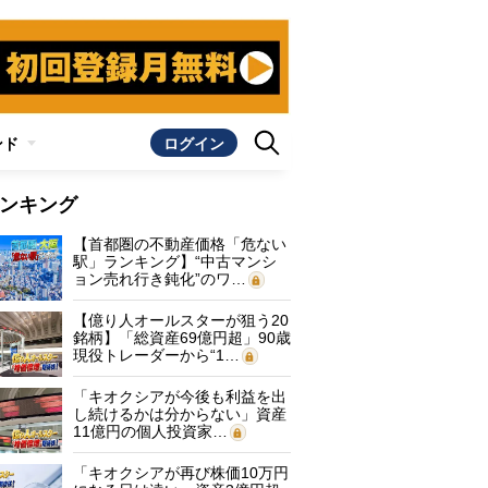
ンド
ログイン
ンキング
【首都圏の不動産価格「危ない
駅」ランキング】“中古マンシ
ョン売れ行き鈍化”のワ…
【億り人オールスターが狙う20
銘柄】「総資産69億円超」90歳
現役トレーダーから“1…
「キオクシアが今後も利益を出
し続けるかは分からない」資産
11億円の個人投資家…
「キオクシアが再び株価10万円