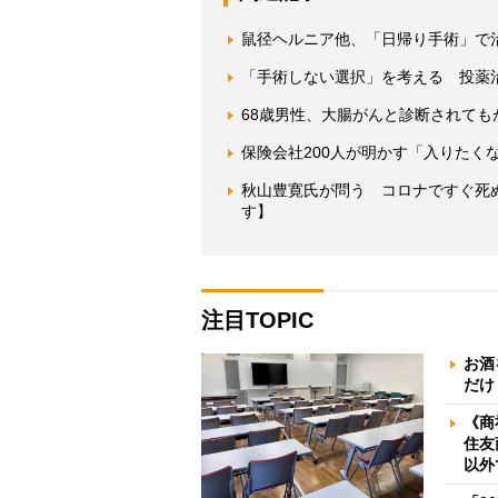
鼠径ヘルニア他、「日帰り手術」で
「手術しない選択」を考える 投薬
68歳男性、大腸がんと診断されて
保険会社200人が明かす「入りたく
秋山豊寛氏が問う コロナですぐ死
す】
注目TOPIC
お酒
だけ
《商
住友
以外