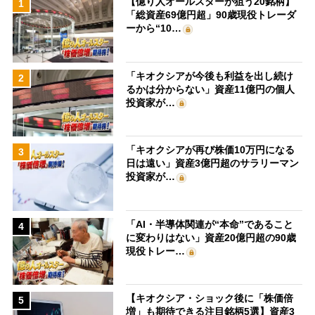
【億り人オールスターが狙う20銘柄】
1
「総資産69億円超」90歳現役トレーダ
ーから“10…
「キオクシアが今後も利益を出し続け
2
るかは分からない」資産11億円の個人
投資家が…
「キオクシアが再び株価10万円になる
3
日は遠い」資産3億円超のサラリーマン
投資家が…
「AI・半導体関連が“本命”であること
4
に変わりはない」資産20億円超の90歳
現役トレー…
【キオクシア・ショック後に「株価倍
5
増」も期待できる注目銘柄5選】資産3