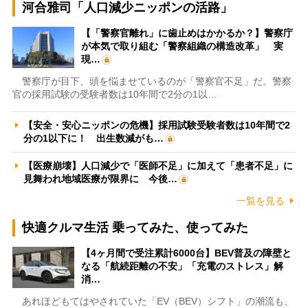
河合雅司「人口減少ニッポンの活路」
【「警察官離れ」に歯止めはかかるか？】警察庁
が本気で取り組む「警察組織の構造改革」 実
現…
警察庁が目下、頭を悩ませているのが「警察官不足」だ。警察
官の採用試験の受験者数は10年間で2分の1以…
【安全・安心ニッポンの危機】採用試験受験者数は10年間で2
分の1以下に！ 出生数減がも…
【医療崩壊】人口減少で「医師不足」に加えて「患者不足」に
見舞われ地域医療が限界に 今後…
一覧を見る
快適クルマ生活 乗ってみた、使ってみた
【4ヶ月間で受注累計6000台】BEV普及の障壁と
なる「航続距離の不安」「充電のストレス」解
消…
あれほどもてはやされていた「EV（BEV）シフト」の潮流も、