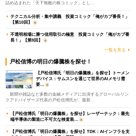
詰め込まれた「天下無敵の株コミック」とし…
テクニカル分析・集中講義 投資コミック「俺がカブ番長！」
【第10回】
不透明相場に勝つ信用取引の極意 投資コミック「俺がカブ番
長！」【第9回】
一覧を見る
戸松信博の明日の爆騰株を探せ！
【戸松信博氏「明日の爆騰株」を探せ】トーメン
デバイス：サムスンを通じて世界のAIメモリ需
要…
新聞や雑誌など多数の金融メディアに出演するグローバルリン
クアドバイザーズ代表の戸松信博氏が、最新…
【戸松信博氏「明日の爆騰株」を探せ】レーザーテック：最先
端半導体の製造に不可欠な検査装…
【戸松信博氏「明日の爆騰株」を探せ】TDK：AIインフラを支