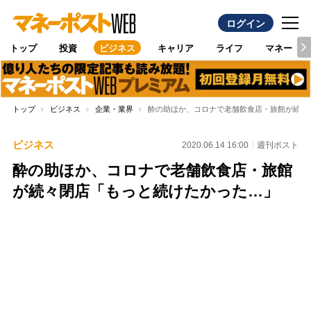
ログイン
トップ
投資
ビジネス
キャリア
ライフ
マネー
トップ
ビジネス
企業・業界
酔の助ほか、コロナで老舗飲食店・旅館が続々
ビジネス
2020.06.14 16:00
週刊ポスト
酔の助ほか、コロナで老舗飲食店・旅館
が続々閉店「もっと続けたかった…」
Loaded
:
100.00%
/
Unmute