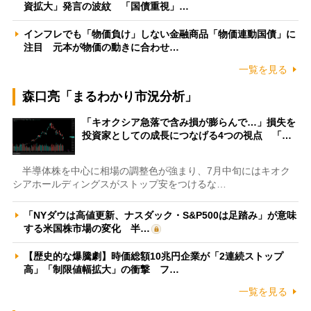
資拡大」発言の波紋 「国債重視」…
インフレでも「物価負け」しない金融商品「物価連動国債」に
注目 元本が物価の動きに合わせ…
一覧を見る
森口亮「まるわかり市況分析」
「キオクシア急落で含み損が膨らんで…」損失を
投資家としての成長につなげる4つの視点 「…
半導体株を中心に相場の調整色が強まり、7月中旬にはキオク
シアホールディングスがストップ安をつけるな…
「NYダウは高値更新、ナスダック・S&P500は足踏み」が意味
する米国株市場の変化 半…
【歴史的な爆騰劇】時価総額10兆円企業が「2連続ストップ
高」「制限値幅拡大」の衝撃 フ…
一覧を見る