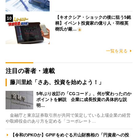
【キオクシア・ショックの後に狙う5銘
10
柄】イベント投資家の億り人・羽根英
樹氏が厳…
一覧を見る
注目の著者・連載
藤川里絵「さあ、投資を始めよう！」
5年ぶり改訂の「CGコード」、何が変わったのか
ポイントを解説 企業に成長投資の具体的な説
明…
金融庁と東京証券取引所が共同で策定している上場企業の経営
や取締役会のあり方を定める「コーポレート…
【令和のPKOか】GPIFをめぐる片山財務相の「円資産への投