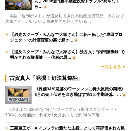
ん」2000億円超不動産投資トラブル“異常なく
ら…
本誌『週刊ポスト』が追及してきた不動産投資商品「みんなで
大家さん」がいよいよ最終局面を迎えている…
【独走スクープ・みんなで大家さん】二転三転した“成田プロ
ジェクト”の計画変更の裏で起き…
【追及スクープ・みんなで大家さん】独占入手“内部議事録”で
明かされる柳瀬健一・代表の思…
一覧を見る
古賀真人「発掘！好決算銘柄」
《株価34％急落のワークマンに特大反転の期待》
6月の売上低迷を吹き飛ばす第1四半期決算、…
6月3日に8330円をつけたワークマン（東証スタンダード・
7564）の株価は、わずか1カ月あまりで約34％下落…
三菱重工が「AIインフラの新たな主役」として再評価される気