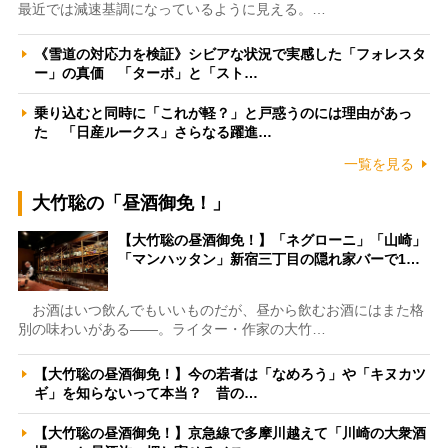
最近では減速基調になっているように見える。…
《雪道の対応力を検証》シビアな状況で実感した「フォレスタ
ー」の真価 「ターボ」と「スト…
乗り込むと同時に「これが軽？」と戸惑うのには理由があっ
た 「日産ルークス」さらなる躍進…
一覧を見る
大竹聡の「昼酒御免！」
【大竹聡の昼酒御免！】「ネグローニ」「山崎」
「マンハッタン」新宿三丁目の隠れ家バーで1…
お酒はいつ飲んでもいいものだが、昼から飲むお酒にはまた格
別の味わいがある――。ライター・作家の大竹…
【大竹聡の昼酒御免！】今の若者は「なめろう」や「キヌカツ
ギ」を知らないって本当？ 昔の…
【大竹聡の昼酒御免！】京急線で多摩川越えて「川崎の大衆酒