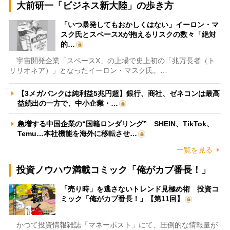
大前研一「ビジネス新大陸」の歩き方
「いつ暴発してもおかしくはない」イーロン・マ
スク氏とスペースXが抱えるリスクの数々「絶対
的…
宇宙開発企業「スペースX」の上場で史上初の「兆万長者（ト
リリオネア）」となったイーロン・マスク氏。…
【3メガバンクは純利益5兆円超】銀行、商社、ゼネコンは最高
益続出の一方で、中小企業・…
急増する中国企業の“国籍ロンダリング” SHEIN、TikTok、
Temu…本社機能を海外に移転させ…
一覧を見る
投資ノウハウ満載コミック「俺がカブ番長！」
「売り時」を逃さないトレンド見極め術 投資コ
ミック「俺がカブ番長！」【第11回】
かつて投資情報雑誌「マネーポスト」にて、圧倒的な情報量が