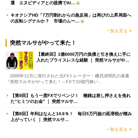
運 エヌビディアとの提携でAI…
キオクシアHD「7万円割れからの急反発」は再びの上昇局面へ
の反転シグナルか？ 市場のムー…
一覧を見る
突然マルサがやって来た！
【最終回】1億6000万円の負債と引き換えに手に
入れたプライスレスな経験 ｜ 突然マルサがや…
2009年12月に発行された元FXトレーダー・磯貝清明氏の著書
『突然マルサがやって来た！～FXで10億円稼い…
【第9回】もう一度FXでリベンジ！ 種銭は差し押さえを免れ
た”ヒミツのお金” ｜ 突然マルサ…
【第8回】年利はなんと14.6％！ 毎日5万円超の延滞税が積み
上がっていく ｜ 突然マルサ…
一覧を見る