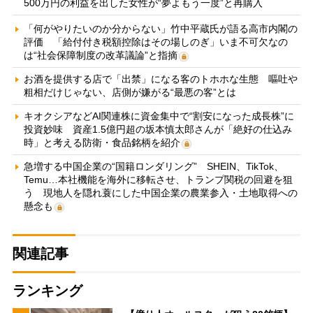
500万円の利益を出した女性が“夢よもう一度”と再購入
「何がやりたいのか分からない」竹中平蔵氏が語る高市内閣の
評価 「給付付き税額控除はその場しのぎ」いま不可欠なの
は“社会保障制度の改革議論”と指摘
お酒を提供する店で「出禁」になる客のトホホな生態 嘔吐や
粗相だけじゃない、店側が嫌がる“最悪の客”とは
キオクシアなどAI関連株に資金集中で“割安になった成長株”に
投資妙味 資産1.5億円超の坂本慎太郎さんが「絶好の仕込み
時」と考える防衛・食品銘柄を紹介
急増する中国企業の“国籍ロンダリング” SHEIN、TikTok、
Temu…本社機能を海外に移転させ、トランプ関税の回避を狙
う 現地人を隠れ蓑にした中国企業の農業参入・土地取得への
懸念も
関連記事
ランキング