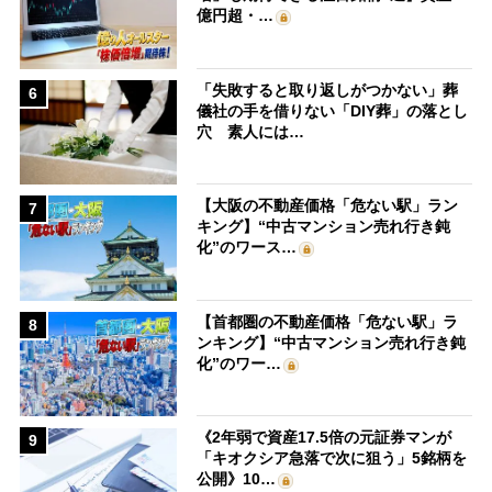
億円超・…
「失敗すると取り返しがつかない」葬
6
儀社の手を借りない「DIY葬」の落とし
穴 素人には…
【大阪の不動産価格「危ない駅」ラン
7
キング】“中古マンション売れ行き鈍
化”のワース…
【首都圏の不動産価格「危ない駅」ラ
8
ンキング】“中古マンション売れ行き鈍
化”のワー…
《2年弱で資産17.5倍の元証券マンが
9
「キオクシア急落で次に狙う」5銘柄を
公開》10…