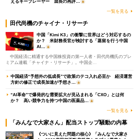
えるキープレーヤー 成長の再評…
一覧を見る
田代尚機のチャイナ・リサーチ
中国「Kimi K3」の衝撃に世界はどう対応するの
か？ 米財務長官が検討する「蒸留を行う中国
AI…
中国経済に精通する中国株投資の第一人者・田代尚機氏のプレ
ミアム連載「チャイナ・リサーチ」。中国企…
中国経済“予想外の低成長”で政策のテコ入れ必至か 経済運営
方針の修正で成長加速が予想さ…
“AI革命”で爆発的な需要拡大が見込まれる「CXO」とは何
か？ 高い競争力を持つ中国の医薬品…
一覧を見る
「みんなで大家さん」配当ストップ騒動の内幕
《ついに見えた問題の核心》「みんなで大家さ