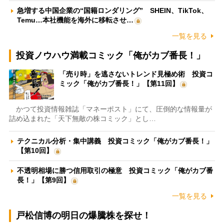
急増する中国企業の“国籍ロンダリング” SHEIN、TikTok、
Temu…本社機能を海外に移転させ…
一覧を見る
投資ノウハウ満載コミック「俺がカブ番長！」
「売り時」を逃さないトレンド見極め術 投資コ
ミック「俺がカブ番長！」【第11回】
かつて投資情報雑誌「マネーポスト」にて、圧倒的な情報量が
詰め込まれた「天下無敵の株コミック」とし…
テクニカル分析・集中講義 投資コミック「俺がカブ番長！」
【第10回】
不透明相場に勝つ信用取引の極意 投資コミック「俺がカブ番
長！」【第9回】
一覧を見る
戸松信博の明日の爆騰株を探せ！