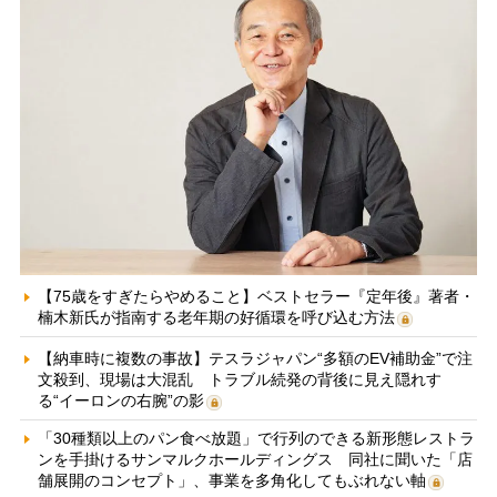
【75歳をすぎたらやめること】ベストセラー『定年後』著者・
楠木新氏が指南する老年期の好循環を呼び込む方法
【納車時に複数の事故】テスラジャパン“多額のEV補助金”で注
文殺到、現場は大混乱 トラブル続発の背後に見え隠れす
る“イーロンの右腕”の影
「30種類以上のパン食べ放題」で行列のできる新形態レストラ
ンを手掛けるサンマルクホールディングス 同社に聞いた「店
舗展開のコンセプト」、事業を多角化してもぶれない軸