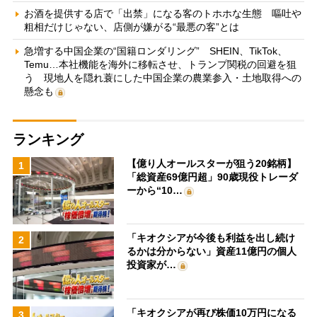
お酒を提供する店で「出禁」になる客のトホホな生態 嘔吐や
粗相だけじゃない、店側が嫌がる“最悪の客”とは
急増する中国企業の“国籍ロンダリング” SHEIN、TikTok、
Temu…本社機能を海外に移転させ、トランプ関税の回避を狙
う 現地人を隠れ蓑にした中国企業の農業参入・土地取得への
懸念も
ランキング
【億り人オールスターが狙う20銘柄】
1
「総資産69億円超」90歳現役トレーダ
ーから“10…
「キオクシアが今後も利益を出し続け
2
るかは分からない」資産11億円の個人
投資家が…
「キオクシアが再び株価10万円になる
3