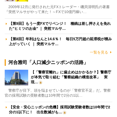
2009年12月に発行された元FXトレーダー・磯貝清明氏の著書
『突然マルサがやって来た！～FXで10億円稼い…
【第9回】もう一度FXでリベンジ！ 種銭は差し押さえを免れ
た”ヒミツのお金” ｜ 突然マルサ…
【第8回】年利はなんと14.6％！ 毎日5万円超の延滞税が積み
上がっていく ｜ 突然マルサ…
一覧を見る
河合雅司「人口減少ニッポンの活路」
【「警察官離れ」に歯止めはかかるか？】警察庁
が本気で取り組む「警察組織の構造改革」 実
現…
警察庁が目下、頭を悩ませているのが「警察官不足」だ。警察
官の採用試験の受験者数は10年間で2分の1以…
【安全・安心ニッポンの危機】採用試験受験者数は10年間で2
分の1以下に！ 出生数減がも…