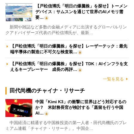
【戸松信博氏「明日の爆騰株」を探せ】トーメン
デバイス：サムスンを通じて世界のAIメモリ需
要…
新聞や雑誌など多数の金融メディアに出演するグローバルリン
クアドバイザーズ代表の戸松信博氏が、最新…
【戸松信博氏「明日の爆騰株」を探せ】レーザーテック：最先
端半導体の製造に不可欠な検査装…
【戸松信博氏「明日の爆騰株」を探せ】TDK：AIインフラを支
えるキープレーヤー 成長の再評…
一覧を見る
田代尚機のチャイナ・リサーチ
中国「Kimi K3」の衝撃に世界はどう対応するの
か？ 米財務長官が検討する「蒸留を行う中国
AI…
中国経済に精通する中国株投資の第一人者・田代尚機氏のプレ
ミアム連載「チャイナ・リサーチ」。中国企…