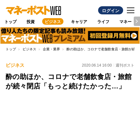
ログイン
トップ
投資
ビジネス
キャリア
ライフ
マネー
トップ
ビジネス
企業・業界
酔の助ほか、コロナで老舗飲食店・旅館が続々
ビジネス
2020.06.14 16:00
週刊ポスト
酔の助ほか、コロナで老舗飲食店・旅館
が続々閉店「もっと続けたかった…」
Loaded
:
100.00%
/
Unmute