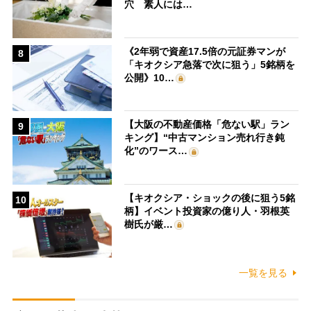
穴 素人には…
《2年弱で資産17.5倍の元証券マンが
8
「キオクシア急落で次に狙う」5銘柄を
公開》10…
【大阪の不動産価格「危ない駅」ラン
9
キング】“中古マンション売れ行き鈍
化”のワース…
【キオクシア・ショックの後に狙う5銘
10
柄】イベント投資家の億り人・羽根英
樹氏が厳…
一覧を見る