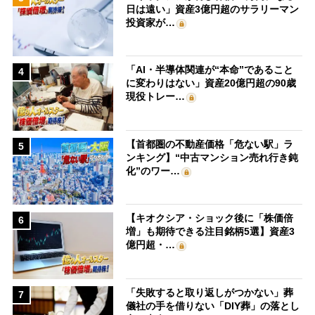
日は遠い」資産3億円超のサラリーマン
投資家が…
「AI・半導体関連が“本命”であること
4
に変わりはない」資産20億円超の90歳
現役トレー…
【首都圏の不動産価格「危ない駅」ラ
5
ンキング】“中古マンション売れ行き鈍
化”のワー…
【キオクシア・ショック後に「株価倍
6
増」も期待できる注目銘柄5選】資産3
億円超・…
「失敗すると取り返しがつかない」葬
7
儀社の手を借りない「DIY葬」の落とし