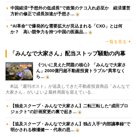
中国経済“予想外の低成長”で政策のテコ入れ必至か 経済運営
方針の修正で成長加速が予想さ…
“AI革命”で爆発的な需要拡大が見込まれる「CXO」とは何
か？ 高い競争力を持つ中国の医薬品…
一覧を見る
「みんなで大家さん」配当ストップ騒動の内幕
《ついに見えた問題の核心》「みんなで大家さ
ん」2000億円超不動産投資トラブル“異常なく
ら…
本誌『週刊ポスト』が追及してきた不動産投資商品「みんなで
大家さん」がいよいよ最終局面を迎えている…
【独走スクープ・みんなで大家さん】二転三転した“成田プロ
ジェクト”の計画変更の裏で起き…
【追及スクープ・みんなで大家さん】独占入手“内部議事録”で
明かされる柳瀬健一・代表の思…