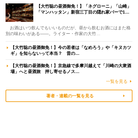
【大竹聡の昼酒御免！】「ネグローニ」「山崎」
「マンハッタン」新宿三丁目の隠れ家バーで1…
お酒はいつ飲んでもいいものだが、昼から飲むお酒にはまた格
別の味わいがある――。ライター・作家の大竹…
【大竹聡の昼酒御免！】今の若者は「なめろう」や「キヌカツ
ギ」を知らないって本当？ 昔の…
【大竹聡の昼酒御免！】京急線で多摩川越えて「川崎の大衆酒
場」へと昼酒旅 押し寄せるノス…
一覧を見る
著者・連載の一覧を見る