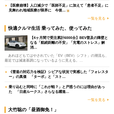
【医療崩壊】人口減少で「医師不足」に加えて「患者不足」に
見舞われ地域医療が限界に 今後…
一覧を見る
快適クルマ生活 乗ってみた、使ってみた
【4ヶ月間で受注累計6000台】BEV普及の障壁と
なる「航続距離の不安」「充電のストレス」解
消…
あれほどもてはやされていた「EV（BEV）シフト」の潮流も、
最近では減速基調になっているように見える。…
《雪道の対応力を検証》シビアな状況で実感した「フォレスタ
ー」の真価 「ターボ」と「スト…
乗り込むと同時に「これが軽？」と戸惑うのには理由があっ
た 「日産ルークス」さらなる躍進…
一覧を見る
大竹聡の「昼酒御免！」