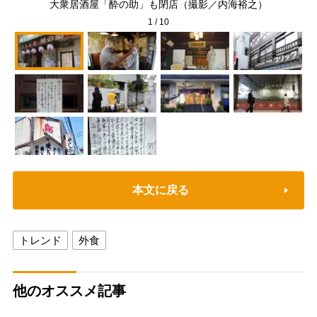
大衆居酒屋「酔の助」も閉店（撮影／内海裕之）
1
/
10
本文に戻る
トレンド
外食
他のオススメ記事