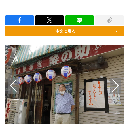
本文に戻る
酔