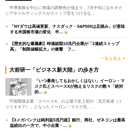
半導体株を中心に相場の調整色が強まり、7月中旬にはキオク
シアホールディングスがストップ安をつけるな…
「NYダウは高値更新、ナスダック・S&P500は足踏み」が意味
する米国株市場の変化 半…
【歴史的な爆騰劇】時価総額10兆円企業が「2連続ストップ
高」「制限値幅拡大」の衝撃 フ…
一覧を見る
大前研一「ビジネス新大陸」の歩き方
「いつ暴発してもおかしくはない」イーロン・マ
スク氏とスペースXが抱えるリスクの数々「絶対
的…
宇宙開発企業「スペースX」の上場で史上初の「兆万長者（ト
リリオネア）」となったイーロン・マスク氏。…
【3メガバンクは純利益5兆円超】銀行、商社、ゼネコンは最高
益続出の一方で、中小企業・…