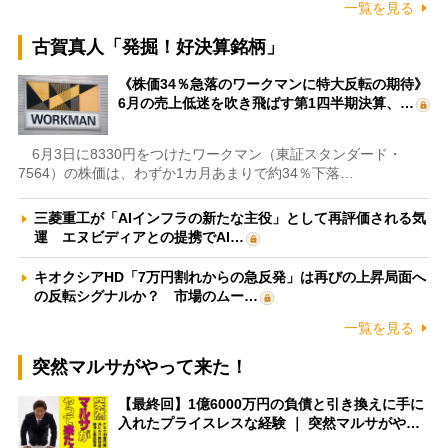
一覧を見る
古賀真人「発掘！好決算銘柄」
《株価34％急落のワークマンに特大反転の期待》
6月の売上低迷を吹き飛ばす第1四半期決算、…
6月3日に8330円をつけたワークマン（東証スタンダード・
7564）の株価は、わずか1カ月あまりで約34％下落…
三菱重工が「AIインフラの新たな主役」として再評価される気
運 エヌビディアとの提携でAI…
キオクシアHD「7万円割れからの急反発」は再びの上昇局面へ
の反転シグナルか？ 市場のムー…
一覧を見る
突然マルサがやって来た！
【最終回】1億6000万円の負債と引き換えに手に
入れたプライスレスな経験 ｜ 突然マルサがや…