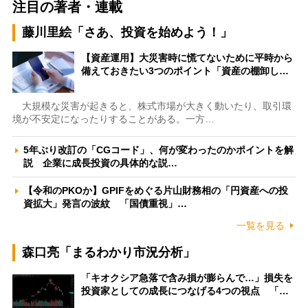
注目の著者・連載
藤川里絵「さあ、投資を始めよう！」
【資産運用】大災害時に慌てないために平時から
備えておきたい3つのポイント「資産の棚卸し…
大規模な災害が起きると、株式市場が大きく動いたり、取引環
境が不安定になったりすることがある。一方…
5年ぶり改訂の「CGコード」、何が変わったのかポイントを解
説 企業に成長投資の具体的な説…
【令和のPKOか】GPIFをめぐる片山財務相の「円資産への投
資拡大」発言の波紋 「国債重視」…
一覧を見る
森口亮「まるわかり市況分析」
「キオクシア急落で含み損が膨らんで…」損失を
投資家としての成長につなげる4つの視点 「…