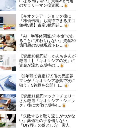
になる日は遠い」資産3億円超
のサラリーマン投資家…
【キオクシア・ショック後に
「株価倍増」も期待できる注目
銘柄5選】資産3億円超…
「AI・半導体関連が“本命”であ
ることに変わりはない」資産20
億円超の90歳現役トレ…
【資産10億円超・かんちさんが
厳選！】「キオクシアの次」に
資金が流れる期待の…
《2年弱で資産17.5倍の元証券
マンが「キオクシア急落で次に
狙う」5銘柄を公開》1…
【資産11億円マック・チェリー
さん厳選「キオクシア・ショッ
ク」後に大化け期待4…
「失敗すると取り返しがつかな
い」葬儀社の手を借りない
「DIY葬」の落とし穴 素人