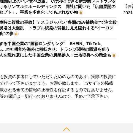
0種類以上のパン食べ放題」で行列のできる新形態レストランを
【お
けるサンマルクホールディングス 同社に聞いた「店舗展開の
セプト」、事業を多角化してもぶれない軸
202
車時に複数の事故】テスラジャパン“多額のEV補助金”で注文殺
現場は大混乱 トラブル続発の背後に見え隠れする“イーロン
腕”の影
する中国企業の“国籍ロンダリング” SHEIN、TikTok、
mu…本社機能を海外に移転させ、トランプ関税の回避を狙う
人を隠れ蓑にした中国企業の農業参入・土地取得への懸念も
も投資の参考にしていただくためのものであり、実際の投資に
て行って下さいますよう、お願い致します。 当サイトの掲載
載される全ての情報の正確性を保証するものではありません。
等の保証は一切行っておりませんので、予めご了承下さい。