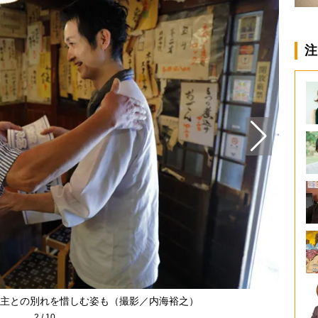
注
主との別れを惜しむ姿も（撮影／内海裕之）
2
/
10