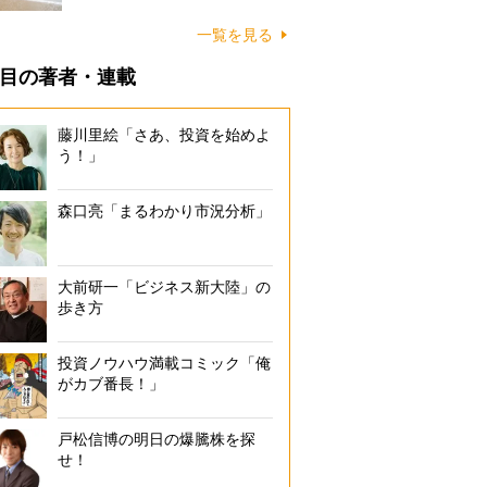
に…
一覧を見る
目の著者・連載
藤川里絵「さあ、投資を始めよ
う！」
森口亮「まるわかり市況分析」
大前研一「ビジネス新大陸」の
歩き方
投資ノウハウ満載コミック「俺
がカブ番長！」
戸松信博の明日の爆騰株を探
せ！
森鴎外ゆかりの老舗宿が苦渋の決断（共同通信社）