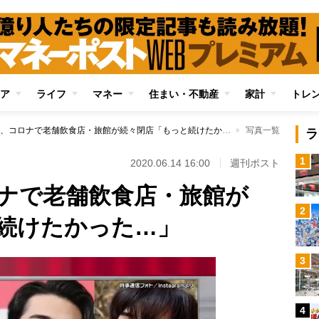
ア
ライフ
マネー
住まい・不動産
家計
トレ
酔の助ほか、コロナで老舗飲食店・旅館が続々閉店「もっと続けたかった…」
写真一覧
ラ
1
2020.06.14 16:00
週刊ポスト
ナで老舗飲食店・旅館が
2
続けたかった…」
3
4