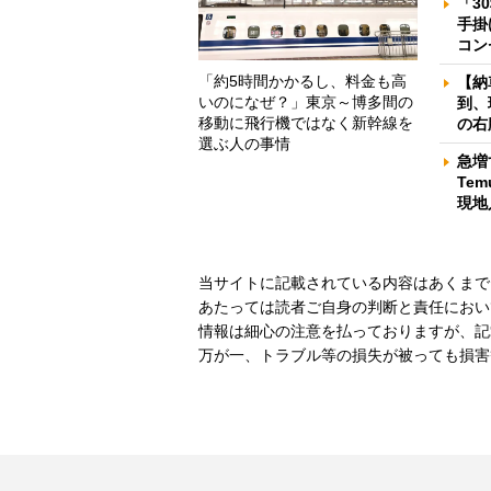
「3
手掛
コン
「約5時間かかるし、料金も高
【納
いのになぜ？」東京～博多間の
到、
移動に飛行機ではなく新幹線を
の右
選ぶ人の事情
急増
Te
現地
当サイトに記載されている内容はあくまで
あたっては読者ご自身の判断と責任におい
情報は細心の注意を払っておりますが、記
万が一、トラブル等の損失が被っても損害