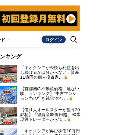
ンド
ログイン
ンキング
「キオクシアが今後も利益を出
し続けるかは分からない」資産
11億円の個人投資家…
【首都圏の不動産価格「危ない
駅」ランキング】“中古マンシ
ョン売れ行き鈍化”のワ…
【億り人オールスターが狙う20
銘柄】「総資産69億円超」90歳
現役トレーダーから“1…
「キオクシアが再び株価10万円