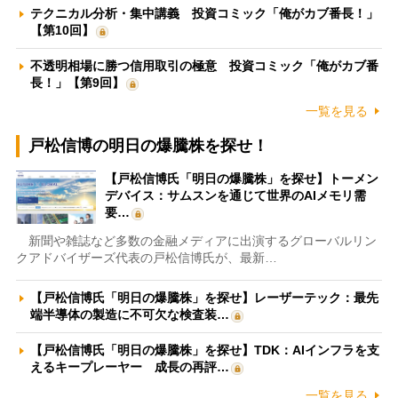
テクニカル分析・集中講義 投資コミック「俺がカブ番長！」
【第10回】
不透明相場に勝つ信用取引の極意 投資コミック「俺がカブ番
長！」【第9回】
一覧を見る
戸松信博の明日の爆騰株を探せ！
【戸松信博氏「明日の爆騰株」を探せ】トーメン
デバイス：サムスンを通じて世界のAIメモリ需
要…
新聞や雑誌など多数の金融メディアに出演するグローバルリン
クアドバイザーズ代表の戸松信博氏が、最新…
【戸松信博氏「明日の爆騰株」を探せ】レーザーテック：最先
端半導体の製造に不可欠な検査装…
【戸松信博氏「明日の爆騰株」を探せ】TDK：AIインフラを支
えるキープレーヤー 成長の再評…
一覧を見る