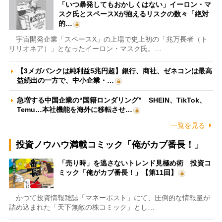
「いつ暴発してもおかしくはない」イーロン・マ
スク氏とスペースXが抱えるリスクの数々「絶対
的…
宇宙開発企業「スペースX」の上場で史上初の「兆万長者（ト
リリオネア）」となったイーロン・マスク氏。…
【3メガバンクは純利益5兆円超】銀行、商社、ゼネコンは最高
益続出の一方で、中小企業・…
急増する中国企業の“国籍ロンダリング” SHEIN、TikTok、
Temu…本社機能を海外に移転させ…
一覧を見る
投資ノウハウ満載コミック「俺がカブ番長！」
「売り時」を逃さないトレンド見極め術 投資コ
ミック「俺がカブ番長！」【第11回】
かつて投資情報雑誌「マネーポスト」にて、圧倒的な情報量が
詰め込まれた「天下無敵の株コミック」とし…