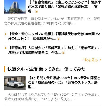
【「警察官離れ」に歯止めはかかるか？】警察庁
が本気で取り組む「警察組織の構造改革」 実
現…
警察庁が目下、頭を悩ませているのが「警察官不足」だ。警察
官の採用試験の受験者数は10年間で2分の1以…
【安全・安心ニッポンの危機】採用試験受験者数は10年間で2
分の1以下に！ 出生数減がも…
【医療崩壊】人口減少で「医師不足」に加えて「患者不足」に
見舞われ地域医療が限界に 今後…
一覧を見る
快適クルマ生活 乗ってみた、使ってみた
【4ヶ月間で受注累計6000台】BEV普及の障壁と
なる「航続距離の不安」「充電のストレス」解
消…
あれほどもてはやされていた「EV（BEV）シフト」の潮流も、
最近では減速基調になっているように見える。…