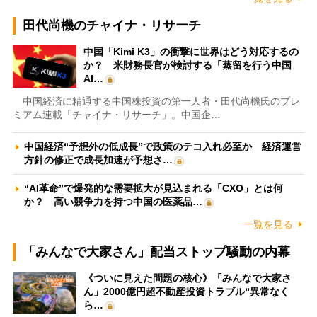
田代尚機のチャイナ・リサーチ
中国「Kimi K3」の衝撃に世界はどう対応するの
か？ 米財務長官が検討する「蒸留を行う中国
AI…
中国経済に精通する中国株投資の第一人者・田代尚機氏のプレ
ミアム連載「チャイナ・リサーチ」。中国企…
中国経済“予想外の低成長”で政策のテコ入れ必至か 経済運営
方針の修正で成長加速が予想さ…
“AI革命”で爆発的な需要拡大が見込まれる「CXO」とは何
か？ 高い競争力を持つ中国の医薬品…
一覧を見る
「みんなで大家さん」配当ストップ騒動の内幕
《ついに見えた問題の核心》「みんなで大家さ
ん」2000億円超不動産投資トラブル“異常なく
ら…