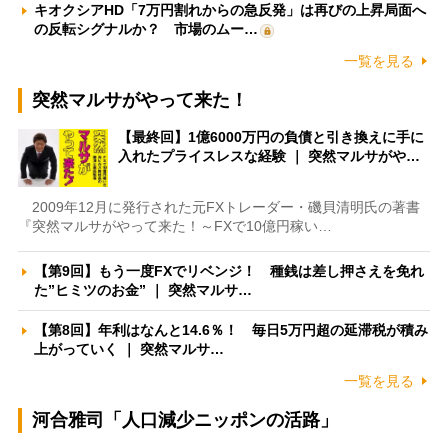
キオクシアHD「7万円割れからの急反発」は再びの上昇局面へ
の反転シグナルか？ 市場のムー…
一覧を見る
突然マルサがやって来た！
【最終回】1億6000万円の負債と引き換えに手に
入れたプライスレスな経験 ｜ 突然マルサがや…
2009年12月に発行された元FXトレーダー・磯貝清明氏の著書
『突然マルサがやって来た！～FXで10億円稼い…
【第9回】もう一度FXでリベンジ！ 種銭は差し押さえを免れ
た”ヒミツのお金” ｜ 突然マルサ…
【第8回】年利はなんと14.6％！ 毎日5万円超の延滞税が積み
上がっていく ｜ 突然マルサ…
一覧を見る
河合雅司「人口減少ニッポンの活路」