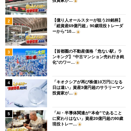
投資家が…
【億り人オールスターが狙う20銘柄】
2
「総資産69億円超」90歳現役トレーダ
ーから“10…
【首都圏の不動産価格「危ない駅」ラ
3
ンキング】“中古マンション売れ行き鈍
化”のワー…
「キオクシアが再び株価10万円になる
4
日は遠い」資産3億円超のサラリーマン
投資家が…
「AI・半導体関連が“本命”であること
5
に変わりはない」資産20億円超の90歳
現役トレー…