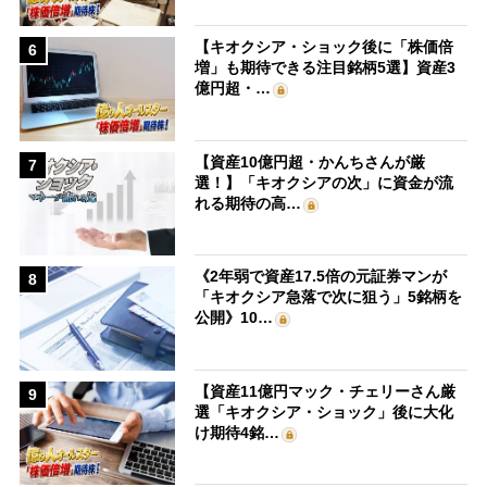
【キオクシア・ショック後に「株価倍
6
増」も期待できる注目銘柄5選】資産3
億円超・…
【資産10億円超・かんちさんが厳
7
選！】「キオクシアの次」に資金が流
れる期待の高…
《2年弱で資産17.5倍の元証券マンが
8
「キオクシア急落で次に狙う」5銘柄を
公開》10…
【資産11億円マック・チェリーさん厳
9
選「キオクシア・ショック」後に大化
け期待4銘…