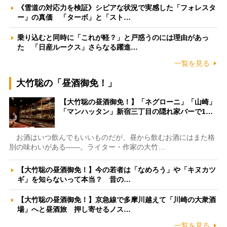
《雪道の対応力を検証》シビアな状況で実感した「フォレスタ
ー」の真価 「ターボ」と「スト…
乗り込むと同時に「これが軽？」と戸惑うのには理由があっ
た 「日産ルークス」さらなる躍進…
一覧を見る
大竹聡の「昼酒御免！」
【大竹聡の昼酒御免！】「ネグローニ」「山崎」
「マンハッタン」新宿三丁目の隠れ家バーで1…
お酒はいつ飲んでもいいものだが、昼から飲むお酒にはまた格
別の味わいがある――。ライター・作家の大竹…
【大竹聡の昼酒御免！】今の若者は「なめろう」や「キヌカツ
ギ」を知らないって本当？ 昔の…
【大竹聡の昼酒御免！】京急線で多摩川越えて「川崎の大衆酒
場」へと昼酒旅 押し寄せるノス…
一覧を見る