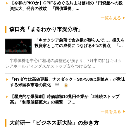
【令和のPKOか】GPIFをめぐる片山財務相の「円資産への投
資拡大」発言の波紋 「国債重視」…
一覧を見る
森口亮「まるわかり市況分析」
「キオクシア急落で含み損が膨らんで…」損失を
投資家としての成長につなげる4つの視点 「…
半導体株を中心に相場の調整色が強まり、7月中旬にはキオク
シアホールディングスがストップ安をつけるな…
「NYダウは高値更新、ナスダック・S&P500は足踏み」が意味
する米国株市場の変化 半…
【歴史的な爆騰劇】時価総額10兆円企業が「2連続ストップ
高」「制限値幅拡大」の衝撃 フ…
一覧を見る
大前研一「ビジネス新大陸」の歩き方