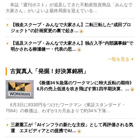
本誌『週刊ポスト』が追及してきた不動産投資商品「みんなで
大家さん」がいよいよ最終局面を迎えている…
【独走スクープ・みんなで大家さん】二転三転した“成田プロ
ジェクト”の計画変更の裏で起き…
【追及スクープ・みんなで大家さん】独占入手“内部議事録”で
明かされる柳瀬健一・代表の思…
一覧を見る
古賀真人「発掘！好決算銘柄」
《株価34％急落のワークマンに特大反転の期待》
6月の売上低迷を吹き飛ばす第1四半期決算、…
6月3日に8330円をつけたワークマン（東証スタンダード・
7564）の株価は、わずか1カ月あまりで約34％下落…
三菱重工が「AIインフラの新たな主役」として再評価される気
運 エヌビディアとの提携でAI…