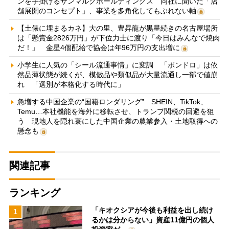
ンを手掛けるサンマルクホールディングス 同社に聞いた「店
舗展開のコンセプト」、事業を多角化してもぶれない軸
【土俵に埋まるカネ】大の里、豊昇龍が黒星続きの名古屋場所
は「懸賞金2826万円」が下位力士に渡り「今日はみんなで焼肉
だ！」 金星4個配給で協会は年96万円の支出増に
小学生に人気の「シール流通事情」に変調 「ボンドロ」は依
然品薄状態が続くが、模倣品や類似品が大量流通し一部で値崩
れ 「選別が本格化する時代に」
急増する中国企業の“国籍ロンダリング” SHEIN、TikTok、
Temu…本社機能を海外に移転させ、トランプ関税の回避を狙
う 現地人を隠れ蓑にした中国企業の農業参入・土地取得への
懸念も
関連記事
ランキング
「キオクシアが今後も利益を出し続け
1
るかは分からない」資産11億円の個人