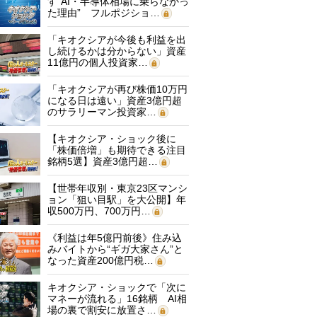
す“AI・半導体相場に乗らなかっ
た理由” フルポジショ…
「キオクシアが今後も利益を出
し続けるかは分からない」資産
11億円の個人投資家…
「キオクシアが再び株価10万円
になる日は遠い」資産3億円超
のサラリーマン投資家…
【キオクシア・ショック後に
「株価倍増」も期待できる注目
銘柄5選】資産3億円超…
【世帯年収別・東京23区マンシ
ョン「狙い目駅」を大公開】年
収500万円、700万円…
《利益は年5億円前後》住み込
みバイトから“ギガ大家さん”と
なった資産200億円税…
キオクシア・ショックで「次に
マネーが流れる」16銘柄 AI相
場の裏で割安に放置さ…