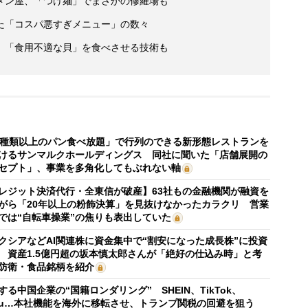
メン屋、「つけ麺」でまさかの修羅場も
た「コスパ悪すぎメニュー」の数々
 「食用不適な貝」を食べさせる技術も
0種類以上のパン食べ放題」で行列のできる新形態レストランを
けるサンマルクホールディングス 同社に聞いた「店舗展開の
セプト」、事業を多角化してもぶれない軸
レジット決済代行・全東信が破産】63社もの金融機関が融資を
がら「20年以上の粉飾決算」を見抜けなかったカラクリ 営業
では“自転車操業”の焦りも表出していた
クシアなどAI関連株に資金集中で“割安になった成長株”に投資
 資産1.5億円超の坂本慎太郎さんが「絶好の仕込み時」と考
防衛・食品銘柄を紹介
する中国企業の“国籍ロンダリング” SHEIN、TikTok、
mu…本社機能を海外に移転させ、トランプ関税の回避を狙う