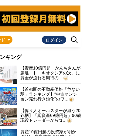
ンド
ログイン
ンキング
【資産10億円超・かんちさんが
厳選！】「キオクシアの次」に
資金が流れる期待の…
【首都圏の不動産価格「危ない
駅」ランキング】“中古マンシ
ョン売れ行き鈍化”のワ…
【億り人オールスターが狙う20
銘柄】「総資産69億円超」90歳
現役トレーダーから“1…
資産10億円超の投資家が明か