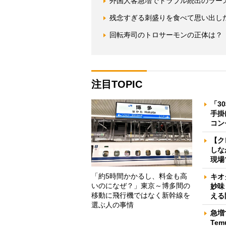
外国人客急増でトラブル続出のラー
残念すぎる刺盛りを食べて思い出し
回転寿司のトロサーモンの正体は？
注目TOPIC
「3
手掛
コン
【ク
しな
現場
「約5時間かかるし、料金も高
キオ
いのになぜ？」東京～博多間の
妙味
移動に飛行機ではなく新幹線を
える
選ぶ人の事情
急増
Te