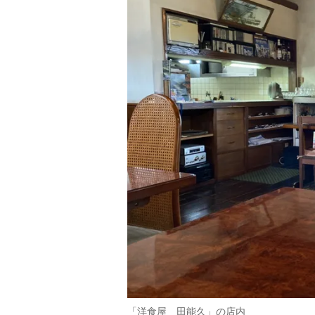
「洋食屋 田能久」の店内