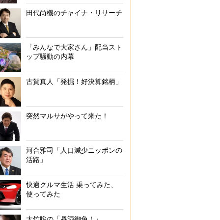
田代尚機のチャイナ・リサーチ
「みんなで大家さん」配当スト
ップ騒動の内幕
古賀真人「発掘！好決算銘柄」
突然マルサがやって来た！
河合雅司「人口減少ニッポンの
活路」
快適クルマ生活 乗ってみた、
使ってみた
大竹聡の「昼酒御免！」