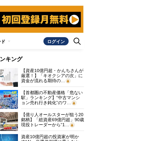
ンド
ログイン
ンキング
【資産10億円超・かんちさんが
厳選！】「キオクシアの次」に
資金が流れる期待の…
【首都圏の不動産価格「危ない
駅」ランキング】“中古マンシ
ョン売れ行き鈍化”のワ…
【億り人オールスターが狙う20
銘柄】「総資産69億円超」90歳
現役トレーダーから“1…
資産10億円超の投資家が明か