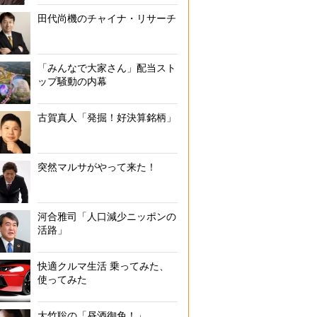
田代尚機のチャイナ・リサーチ
「みんなで大家さん」配当スト
ップ騒動の内幕
古賀真人「発掘！好決算銘柄」
突然マルサがやって来た！
河合雅司「人口減少ニッポンの
活路」
快適クルマ生活 乗ってみた、
使ってみた
大竹聡の「昼酒御免！」