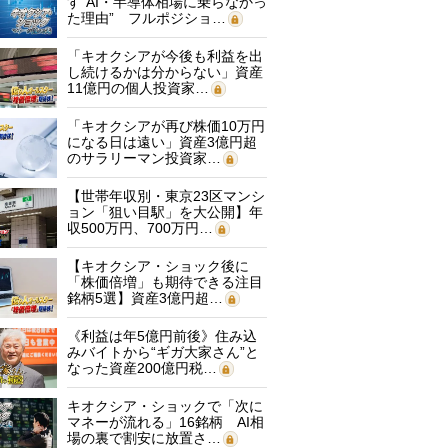
す“AI・半導体相場に乗らなかっ
た理由” フルポジショ…
「キオクシアが今後も利益を出
し続けるかは分からない」資産
11億円の個人投資家…
「キオクシアが再び株価10万円
になる日は遠い」資産3億円超
のサラリーマン投資家…
【世帯年収別・東京23区マンシ
ョン「狙い目駅」を大公開】年
収500万円、700万円…
【キオクシア・ショック後に
「株価倍増」も期待できる注目
銘柄5選】資産3億円超…
《利益は年5億円前後》住み込
みバイトから“ギガ大家さん”と
なった資産200億円税…
キオクシア・ショックで「次に
マネーが流れる」16銘柄 AI相
場の裏で割安に放置さ…