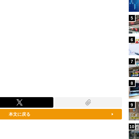
5
6
7
8
9
本文に戻る
10