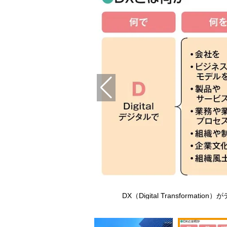
（イメージ）
DX（Digital Transfor