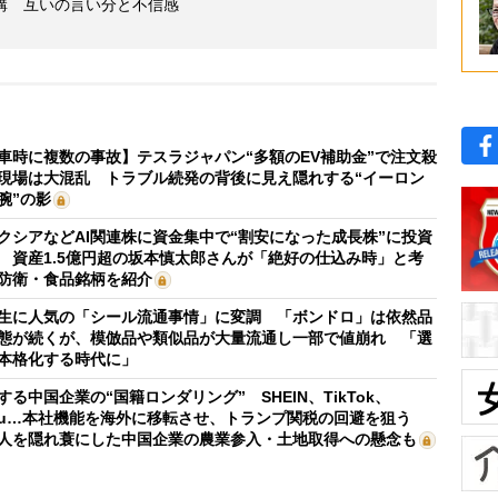
溝 互いの言い分と不信感
車時に複数の事故】テスラジャパン“多額のEV補助金”で注文殺
現場は大混乱 トラブル続発の背後に見え隠れする“イーロン
腕”の影
クシアなどAI関連株に資金集中で“割安になった成長株”に投資
 資産1.5億円超の坂本慎太郎さんが「絶好の仕込み時」と考
防衛・食品銘柄を紹介
生に人気の「シール流通事情」に変調 「ボンドロ」は依然品
態が続くが、模倣品や類似品が大量流通し一部で値崩れ 「選
本格化する時代に」
する中国企業の“国籍ロンダリング” SHEIN、TikTok、
mu…本社機能を海外に移転させ、トランプ関税の回避を狙う
人を隠れ蓑にした中国企業の農業参入・土地取得への懸念も