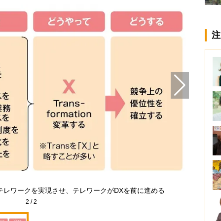
注
mation）がテレワークを実現させ、テレワークがDXを前に進める
2
/
2