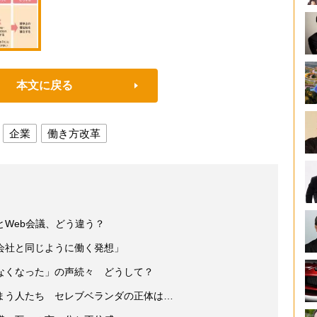
本文に戻る
企業
働き方改革
Web会議、どう違う？
会社と同じように働く発想」
なくなった」の声続々 どうして？
まう人たち セレブベランダの正体は…