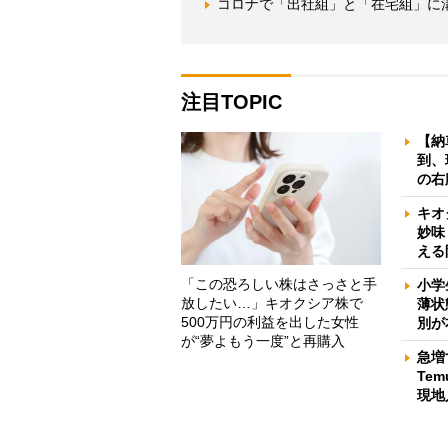
コロナで「出社組」と「在宅組」に
注目TOPIC
【納
到、
の右
キオ
妙味
える
「この恐ろしい株はさっさと手
小学
放したい…」キオクシア株で
薄状
500万円の利益を出した女性
別が
が“夢よもう一度”と再購入
急増
Te
現地