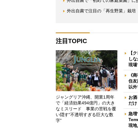
外出自粛で「初めての家庭菜園」に
外出自粛で注目の「再生野菜」栽培
注目TOPIC
【ク
しな
現場
《商
住友
以外
ジャングリア沖縄、開業1周年
お酒
で「経済効果494億円」の大き
だけ
なミスリード 事業の苦戦を覆
急増
い隠す“不透明すぎる巨大な数
Te
字”
現地