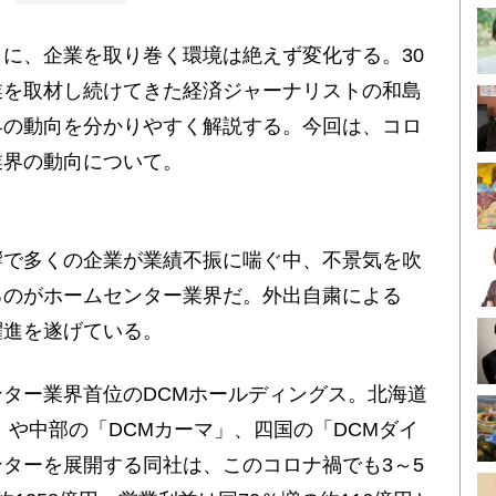
に、企業を取り巻く環境は絶えず変化する。30
業を取材し続けてきた経済ジャーナリストの和島
界の動向を分かりやすく解説する。今回は、コロ
業界の動向について。
で多くの企業が業績不振に喘ぐ中、不景気を吹
るのがホームセンター業界だ。外出自粛による
躍進を遂げている。
ター業界首位のDCMホールディングス。北海道
」や中部の「DCMカーマ」、四国の「DCMダイ
ターを展開する同社は、このコロナ禍でも3～5