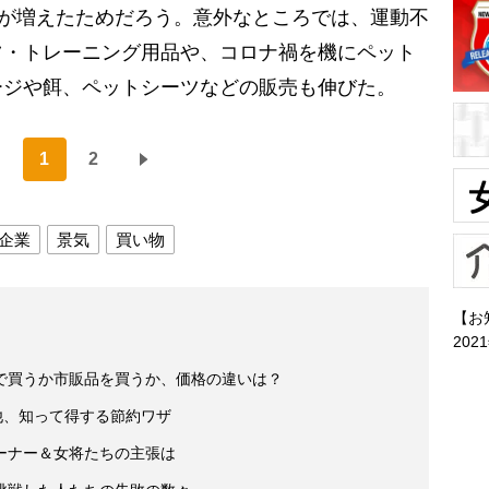
人が増えたためだろう。意外なところでは、運動不
ツ・トレーニング用品や、コロナ禍を機にペット
ージや餌、ペットシーツなどの販売も伸びた。
1
2
企業
景気
買い物
【お
202
で買うか市販品を買うか、価格の違いは？
他、知って得する節約ワザ
ーナー＆女将たちの主張は