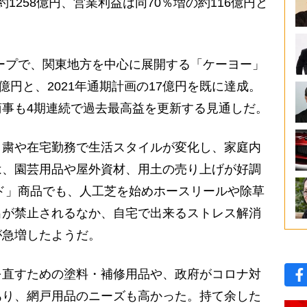
1258億円、営業利益は同70％増の約116億円と
ープで、関東地方を中心に展開する「ケーヨー」
億円と、2021年通期計画の17億円を既に達成。
事も4期連続で過去最高益を更新する見通しだ。
粛や在宅勤務で生活スタイルが変化し、家庭内
は、園芸用品や屋外資材、用土の売り上げが好調
ド」商品でも、人工芝を始めホースリールや除草
出が禁止されるなか、自宅で出来るストレス解消
が急増したようだ。
直すための塗料・補修用品や、政府がコロナ対
あり、網戸用品のニーズも高かった。持て余した