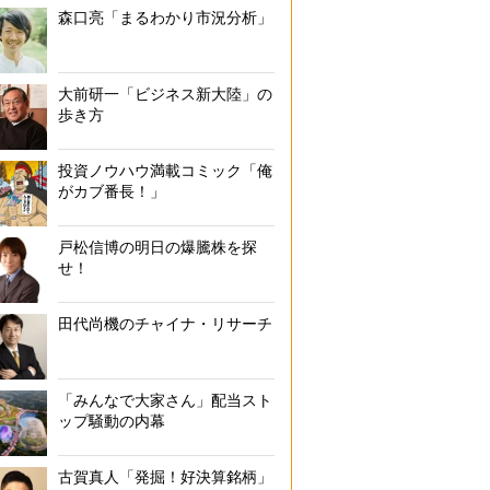
森口亮「まるわかり市況分析」
大前研一「ビジネス新大陸」の
歩き方
投資ノウハウ満載コミック「俺
がカブ番長！」
戸松信博の明日の爆騰株を探
せ！
田代尚機のチャイナ・リサーチ
「みんなで大家さん」配当スト
ップ騒動の内幕
古賀真人「発掘！好決算銘柄」