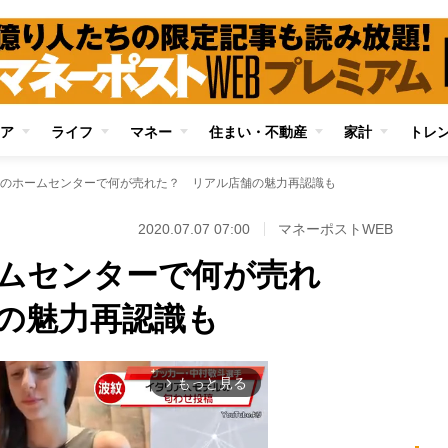
ア
ライフ
マネー
住まい・不動産
家計
トレ
のホームセンターで何が売れた？ リアル店舗の魅力再認識も
2020.07.07 07:00
マネーポストWEB
ムセンターで何が売れ
の魅力再認識も
もっと見る
arrow_forward_ios