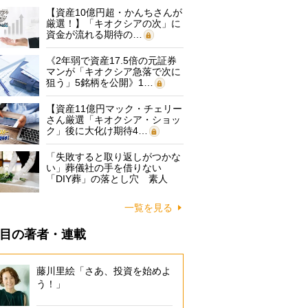
【資産10億円超・かんちさんが
厳選！】「キオクシアの次」に
資金が流れる期待の…
《2年弱で資産17.5倍の元証券
マンが「キオクシア急落で次に
狙う」5銘柄を公開》1…
【資産11億円マック・チェリー
さん厳選「キオクシア・ショッ
ク」後に大化け期待4…
「失敗すると取り返しがつかな
い」葬儀社の手を借りない
「DIY葬」の落とし穴 素人
に…
一覧を見る
目の著者・連載
藤川里絵「さあ、投資を始めよ
う！」