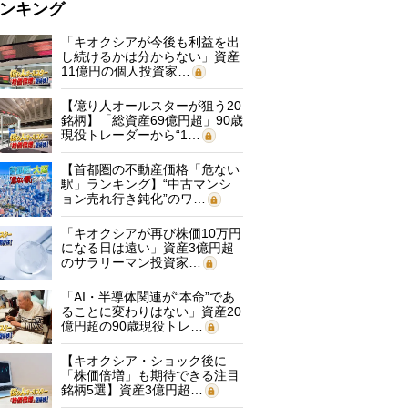
ンキング
「キオクシアが今後も利益を出
し続けるかは分からない」資産
11億円の個人投資家…
【億り人オールスターが狙う20
銘柄】「総資産69億円超」90歳
現役トレーダーから“1…
【首都圏の不動産価格「危ない
駅」ランキング】“中古マンシ
ョン売れ行き鈍化”のワ…
「キオクシアが再び株価10万円
になる日は遠い」資産3億円超
のサラリーマン投資家…
「AI・半導体関連が“本命”であ
ることに変わりはない」資産20
億円超の90歳現役トレ…
【キオクシア・ショック後に
「株価倍増」も期待できる注目
銘柄5選】資産3億円超…