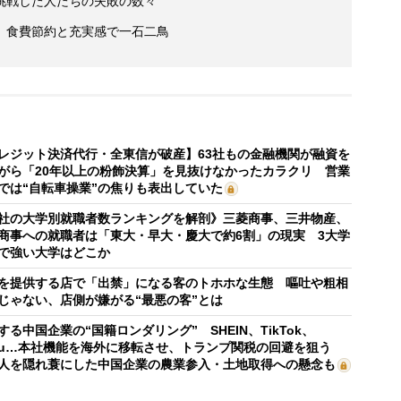
挑戦した人たちの失敗の数々
 食費節約と充実感で一石二鳥
レジット決済代行・全東信が破産】63社もの金融機関が融資を
がら「20年以上の粉飾決算」を見抜けなかったカラクリ 営業
では“自転車操業”の焦りも表出していた
社の大学別就職者数ランキングを解剖》三菱商事、三井物産、
商事への就職者は「東大・早大・慶大で約6割」の現実 3大学
で強い大学はどこか
を提供する店で「出禁」になる客のトホホな生態 嘔吐や粗相
じゃない、店側が嫌がる“最悪の客”とは
する中国企業の“国籍ロンダリング” SHEIN、TikTok、
mu…本社機能を海外に移転させ、トランプ関税の回避を狙う
人を隠れ蓑にした中国企業の農業参入・土地取得への懸念も