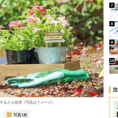
7
8
9
10
注
する人も急増（写真はイメージ）
写真1枚