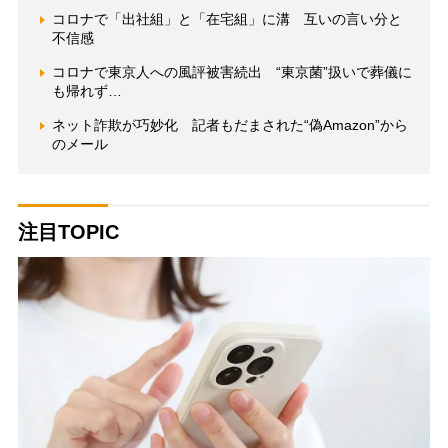
コロナで「出社組」と「在宅組」に溝 互いの言い分と
不信感
コロナで東京人への風評被害続出 “東京菌”扱いで葬儀に
も帰れず…
ネット詐欺が巧妙化 記者もだまされた“偽Amazon”から
のメール
注目TOPIC