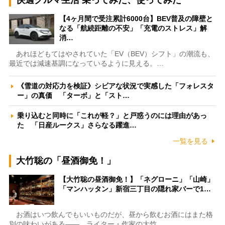
快適クルマ生活 乗ってみた、使ってみた
【4ヶ月間で受注累計6000台】BEV普及の障壁と
なる「航続距離の不安」「充電のストレス」解
消…
あれほどもてはやされていた「EV（BEV）シフト」の潮流も、
最近では減速基調になっているように見える。…
《雪道の対応力を検証》シビアな状況で実感した「フォレスタ
ー」の真価 「ターボ」と「スト…
乗り込むと同時に「これが軽？」と戸惑うのには理由があっ
た 「日産ルークス」さらなる躍進…
一覧を見る
大竹聡の「昼酒御免！」
【大竹聡の昼酒御免！】「ネグローニ」「山崎」
「マンハッタン」新宿三丁目の隠れ家バーで1…
お酒はいつ飲んでもいいものだが、昼から飲むお酒にはまた格
別の味わいがある――。ライター・作家の大竹…