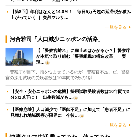
【第8回】年利はなんと14.6％！ 毎日5万円超の延滞税が積み
上がっていく ｜ 突然マルサ…
一覧を見る
河合雅司「人口減少ニッポンの活路」
【「警察官離れ」に歯止めはかかるか？】警察庁
が本気で取り組む「警察組織の構造改革」 実
現…
警察庁が目下、頭を悩ませているのが「警察官不足」だ。警察
官の採用試験の受験者数は10年間で2分の1以…
【安全・安心ニッポンの危機】採用試験受験者数は10年間で2
分の1以下に！ 出生数減がも…
【医療崩壊】人口減少で「医師不足」に加えて「患者不足」に
見舞われ地域医療が限界に 今後…
一覧を見る