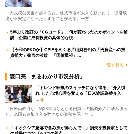
大規模な災害が起きると、株式市場が大きく動いたり、取引環
境が不安定になったりすることがある。一方…
5年ぶり改訂の「CGコード」、何が変わったのかポイントを解
説 企業に成長投資の具体的な説…
【令和のPKOか】GPIFをめぐる片山財務相の「円資産への投
資拡大」発言の波紋 「国債重視」…
一覧を見る
森口亮「まるわかり市況分析」
「トレンド転換のスイッチになり得る」“介入慣
れ”した市場心理を変える「日米協調為替介入」
…
日米両政府が、約28年ぶりとなる円買いの協調介入に踏み切っ
た。米国も追加介入を辞さない姿勢を示して…
「キオクシア急落で含み損が膨らんで…」損失を投資家として
の成長につなげる4つの視点 …