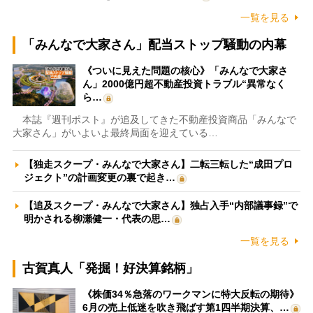
一覧を見る
「みんなで大家さん」配当ストップ騒動の内幕
《ついに見えた問題の核心》「みんなで大家さ
ん」2000億円超不動産投資トラブル“異常なく
ら…
本誌『週刊ポスト』が追及してきた不動産投資商品「みんなで
大家さん」がいよいよ最終局面を迎えている…
【独走スクープ・みんなで大家さん】二転三転した“成田プロ
ジェクト”の計画変更の裏で起き…
【追及スクープ・みんなで大家さん】独占入手“内部議事録”で
明かされる柳瀬健一・代表の思…
一覧を見る
古賀真人「発掘！好決算銘柄」
《株価34％急落のワークマンに特大反転の期待》
6月の売上低迷を吹き飛ばす第1四半期決算、…