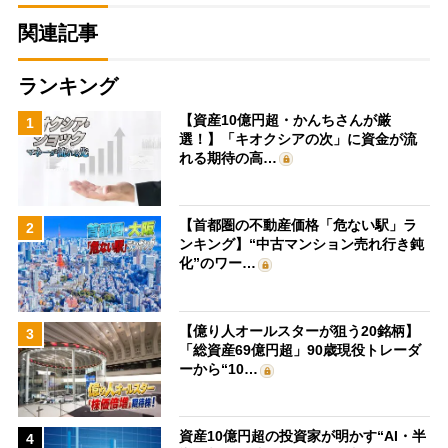
関連記事
ランキング
【資産10億円超・かんちさんが厳
1
選！】「キオクシアの次」に資金が流
れる期待の高…
【首都圏の不動産価格「危ない駅」ラ
2
ンキング】“中古マンション売れ行き鈍
化”のワー…
【億り人オールスターが狙う20銘柄】
3
「総資産69億円超」90歳現役トレーダ
ーから“10…
資産10億円超の投資家が明かす“AI・半
4