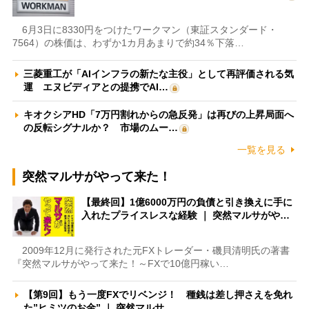
6月3日に8330円をつけたワークマン（東証スタンダード・
7564）の株価は、わずか1カ月あまりで約34％下落…
三菱重工が「AIインフラの新たな主役」として再評価される気
運 エヌビディアとの提携でAI…
キオクシアHD「7万円割れからの急反発」は再びの上昇局面へ
の反転シグナルか？ 市場のムー…
一覧を見る
突然マルサがやって来た！
【最終回】1億6000万円の負債と引き換えに手に
入れたプライスレスな経験 ｜ 突然マルサがや…
2009年12月に発行された元FXトレーダー・磯貝清明氏の著書
『突然マルサがやって来た！～FXで10億円稼い…
【第9回】もう一度FXでリベンジ！ 種銭は差し押さえを免れ
た”ヒミツのお金” ｜ 突然マルサ…