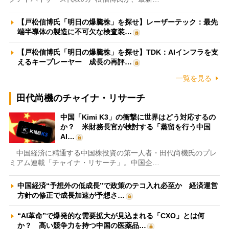
【戸松信博氏「明日の爆騰株」を探せ】レーザーテック：最先
端半導体の製造に不可欠な検査装…
【戸松信博氏「明日の爆騰株」を探せ】TDK：AIインフラを支
えるキープレーヤー 成長の再評…
一覧を見る
田代尚機のチャイナ・リサーチ
中国「Kimi K3」の衝撃に世界はどう対応するの
か？ 米財務長官が検討する「蒸留を行う中国
AI…
中国経済に精通する中国株投資の第一人者・田代尚機氏のプレ
ミアム連載「チャイナ・リサーチ」。中国企…
中国経済“予想外の低成長”で政策のテコ入れ必至か 経済運営
方針の修正で成長加速が予想さ…
“AI革命”で爆発的な需要拡大が見込まれる「CXO」とは何
か？ 高い競争力を持つ中国の医薬品…