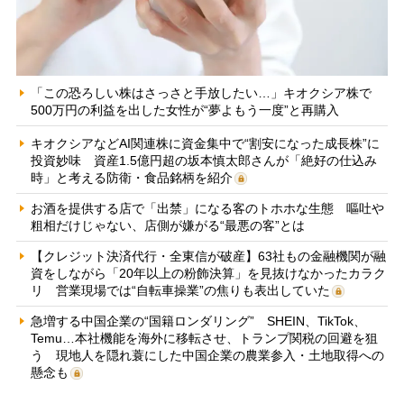
「この恐ろしい株はさっさと手放したい…」キオクシア株で
500万円の利益を出した女性が“夢よもう一度”と再購入
キオクシアなどAI関連株に資金集中で“割安になった成長株”に
投資妙味 資産1.5億円超の坂本慎太郎さんが「絶好の仕込み
時」と考える防衛・食品銘柄を紹介
お酒を提供する店で「出禁」になる客のトホホな生態 嘔吐や
粗相だけじゃない、店側が嫌がる“最悪の客”とは
【クレジット決済代行・全東信が破産】63社もの金融機関が融
資をしながら「20年以上の粉飾決算」を見抜けなかったカラク
リ 営業現場では“自転車操業”の焦りも表出していた
急増する中国企業の“国籍ロンダリング” SHEIN、TikTok、
Temu…本社機能を海外に移転させ、トランプ関税の回避を狙
う 現地人を隠れ蓑にした中国企業の農業参入・土地取得への
懸念も