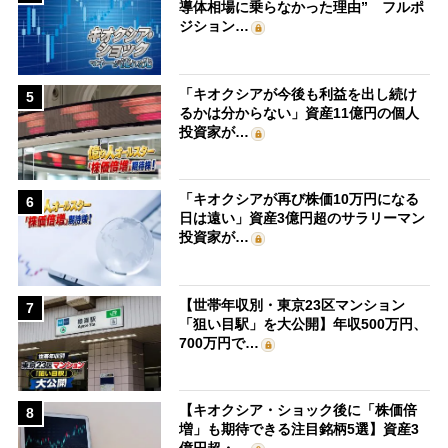
導体相場に乗らなかった理由” フルポ
ジション…
「キオクシアが今後も利益を出し続け
5
るかは分からない」資産11億円の個人
投資家が…
「キオクシアが再び株価10万円になる
6
日は遠い」資産3億円超のサラリーマン
投資家が…
【世帯年収別・東京23区マンション
7
「狙い目駅」を大公開】年収500万円、
700万円で…
【キオクシア・ショック後に「株価倍
8
増」も期待できる注目銘柄5選】資産3