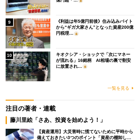
億円超・…
《利益は年5億円前後》住み込みバイト
9
から“ギガ大家さん”となった資産200億
円税理…
キオクシア・ショックで「次にマネー
10
が流れる」16銘柄 AI相場の裏で割安
に放置され…
一覧を見る
注目の著者・連載
藤川里絵「さあ、投資を始めよう！」
【資産運用】大災害時に慌てないために平時から
備えておきたい3つのポイント「資産の棚卸し…