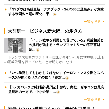
「NYダウは高値更新、ナスダック・S&P500は足踏み」が意味
する米国株市場の変化 半…
一覧を見る
大前研一「ビジネス新大陸」の歩き方
「イラン戦争を利用して儲けている」利益相反と
の批判が強まるトランプファミリーの不正蓄財
疑…
トランプ大統領のファミリー信託が今年1～3月に3000回以上も
の証券取引を行っていたことが明らかになり…
「いつ暴発してもおかしくはない」イーロン・マスク氏とスペ
ースXが抱えるリスクの数々「絶対…
【3メガバンクは純利益5兆円超】銀行、商社、ゼネコンは最高
益続出の一方で、中小企業・…
一覧を見る