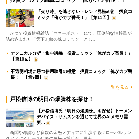
投資ノウハウ満載コミック「俺がカブ番長！」
「売り時」を逃さないトレンド見極め術 投資コ
ミック「俺がカブ番長！」【第11回】
かつて投資情報雑誌「マネーポスト」にて、圧倒的な情報量が
詰め込まれた「天下無敵の株コミック」とし…
テクニカル分析・集中講義 投資コミック「俺がカブ番長！」
【第10回】
不透明相場に勝つ信用取引の極意 投資コミック「俺がカブ番
長！」【第9回】
一覧を見る
戸松信博の明日の爆騰株を探せ！
【戸松信博氏「明日の爆騰株」を探せ】トーメン
デバイス：サムスンを通じて世界のAIメモリ需
要…
新聞や雑誌など多数の金融メディアに出演するグローバルリン
クアドバイザーズ代表の戸松信博氏が、最新…