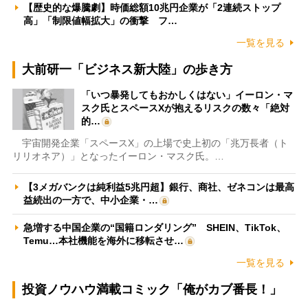
【歴史的な爆騰劇】時価総額10兆円企業が「2連続ストップ
高」「制限値幅拡大」の衝撃 フ…
一覧を見る
大前研一「ビジネス新大陸」の歩き方
「いつ暴発してもおかしくはない」イーロン・マ
スク氏とスペースXが抱えるリスクの数々「絶対
的…
宇宙開発企業「スペースX」の上場で史上初の「兆万長者（ト
リリオネア）」となったイーロン・マスク氏。…
【3メガバンクは純利益5兆円超】銀行、商社、ゼネコンは最高
益続出の一方で、中小企業・…
急増する中国企業の“国籍ロンダリング” SHEIN、TikTok、
Temu…本社機能を海外に移転させ…
一覧を見る
投資ノウハウ満載コミック「俺がカブ番長！」