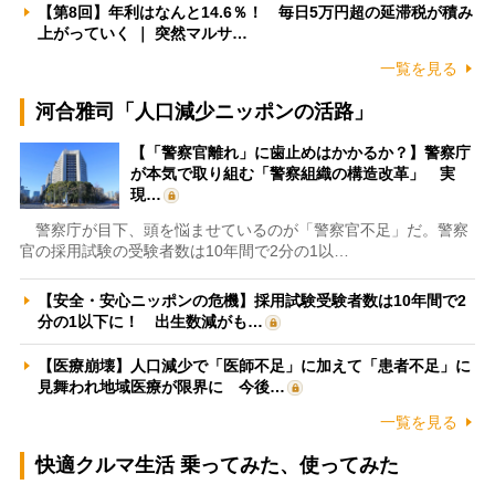
【第8回】年利はなんと14.6％！ 毎日5万円超の延滞税が積み
上がっていく ｜ 突然マルサ…
一覧を見る
河合雅司「人口減少ニッポンの活路」
【「警察官離れ」に歯止めはかかるか？】警察庁
が本気で取り組む「警察組織の構造改革」 実
現…
警察庁が目下、頭を悩ませているのが「警察官不足」だ。警察
官の採用試験の受験者数は10年間で2分の1以…
【安全・安心ニッポンの危機】採用試験受験者数は10年間で2
分の1以下に！ 出生数減がも…
【医療崩壊】人口減少で「医師不足」に加えて「患者不足」に
見舞われ地域医療が限界に 今後…
一覧を見る
快適クルマ生活 乗ってみた、使ってみた