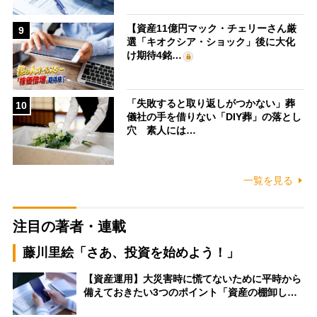
【資産11億円マック・チェリーさん厳
9
選「キオクシア・ショック」後に大化
け期待4銘…
「失敗すると取り返しがつかない」葬
10
儀社の手を借りない「DIY葬」の落とし
穴 素人には…
一覧を見る
注目の著者・連載
藤川里絵「さあ、投資を始めよう！」
【資産運用】大災害時に慌てないために平時から
備えておきたい3つのポイント「資産の棚卸し…