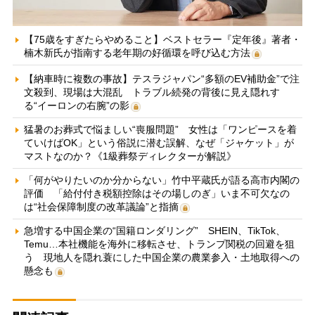
【75歳をすぎたらやめること】ベストセラー『定年後』著者・
楠木新氏が指南する老年期の好循環を呼び込む方法
【納車時に複数の事故】テスラジャパン“多額のEV補助金”で注
文殺到、現場は大混乱 トラブル続発の背後に見え隠れす
る“イーロンの右腕”の影
猛暑のお葬式で悩ましい“喪服問題” 女性は「ワンピースを着
ていけばOK」という俗説に潜む誤解、なぜ「ジャケット」が
マストなのか？《1級葬祭ディレクターが解説》
「何がやりたいのか分からない」竹中平蔵氏が語る高市内閣の
評価 「給付付き税額控除はその場しのぎ」いま不可欠なの
は“社会保障制度の改革議論”と指摘
急増する中国企業の“国籍ロンダリング” SHEIN、TikTok、
Temu…本社機能を海外に移転させ、トランプ関税の回避を狙
う 現地人を隠れ蓑にした中国企業の農業参入・土地取得への
懸念も