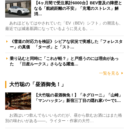
【4ヶ月間で受注累計6000台】BEV普及の障壁と
なる「航続距離の不安」「充電のストレス」解
消…
あれほどもてはやされていた「EV（BEV）シフト」の潮流も、
最近では減速基調になっているように見える。…
《雪道の対応力を検証》シビアな状況で実感した「フォレスタ
ー」の真価 「ターボ」と「スト…
乗り込むと同時に「これが軽？」と戸惑うのには理由があっ
た 「日産ルークス」さらなる躍進…
一覧を見る
大竹聡の「昼酒御免！」
【大竹聡の昼酒御免！】「ネグローニ」「山崎」
「マンハッタン」新宿三丁目の隠れ家バーで1…
お酒はいつ飲んでもいいものだが、昼から飲むお酒にはまた格
別の味わいがある――。ライター・作家の大竹…