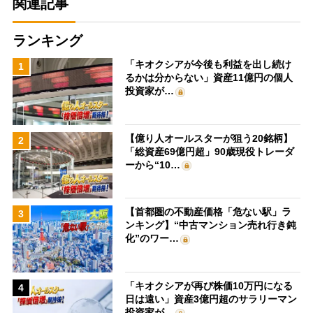
関連記事
ランキング
「キオクシアが今後も利益を出し続け
1
るかは分からない」資産11億円の個人
投資家が…
【億り人オールスターが狙う20銘柄】
2
「総資産69億円超」90歳現役トレーダ
ーから“10…
【首都圏の不動産価格「危ない駅」ラ
3
ンキング】“中古マンション売れ行き鈍
化”のワー…
「キオクシアが再び株価10万円になる
4
日は遠い」資産3億円超のサラリーマン
投資家が…