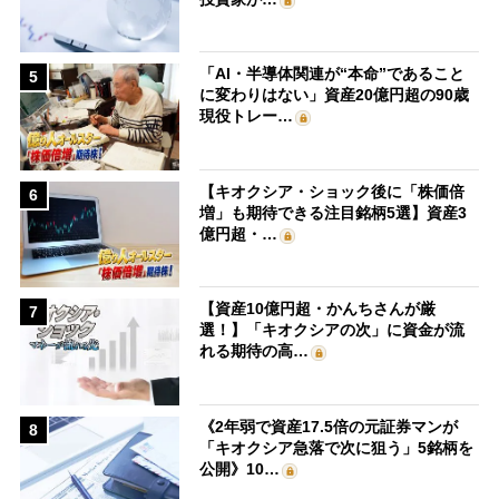
「AI・半導体関連が“本命”であること
5
に変わりはない」資産20億円超の90歳
現役トレー…
【キオクシア・ショック後に「株価倍
6
増」も期待できる注目銘柄5選】資産3
億円超・…
【資産10億円超・かんちさんが厳
7
選！】「キオクシアの次」に資金が流
れる期待の高…
《2年弱で資産17.5倍の元証券マンが
8
「キオクシア急落で次に狙う」5銘柄を
公開》10…