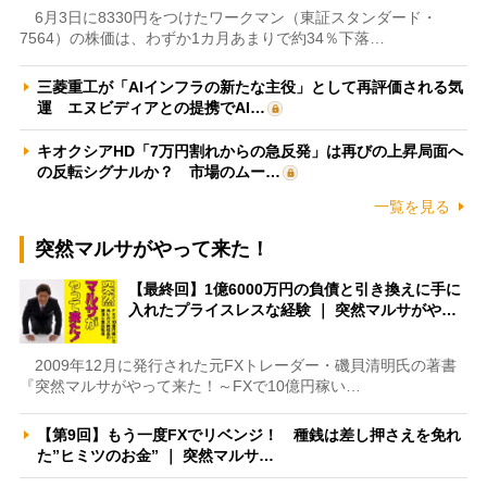
6月3日に8330円をつけたワークマン（東証スタンダード・
7564）の株価は、わずか1カ月あまりで約34％下落…
三菱重工が「AIインフラの新たな主役」として再評価される気
運 エヌビディアとの提携でAI…
キオクシアHD「7万円割れからの急反発」は再びの上昇局面へ
の反転シグナルか？ 市場のムー…
一覧を見る
突然マルサがやって来た！
【最終回】1億6000万円の負債と引き換えに手に
入れたプライスレスな経験 ｜ 突然マルサがや…
2009年12月に発行された元FXトレーダー・磯貝清明氏の著書
『突然マルサがやって来た！～FXで10億円稼い…
【第9回】もう一度FXでリベンジ！ 種銭は差し押さえを免れ
た”ヒミツのお金” ｜ 突然マルサ…