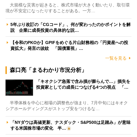
大規模な災害が起きると、株式市場が大きく動いたり、取引環
境が不安定になったりすることがある。一方…
5年ぶり改訂の「CGコード」、何が変わったのかポイントを解
説 企業に成長投資の具体的な説…
【令和のPKOか】GPIFをめぐる片山財務相の「円資産への投
資拡大」発言の波紋 「国債重視」…
一覧を見る
森口亮「まるわかり市況分析」
「キオクシア急落で含み損が膨らんで…」損失を
投資家としての成長につなげる4つの視点 「…
半導体株を中心に相場の調整色が強まり、7月中旬にはキオク
シアホールディングスがストップ安をつけるな…
「NYダウは高値更新、ナスダック・S&P500は足踏み」が意味
する米国株市場の変化 半…