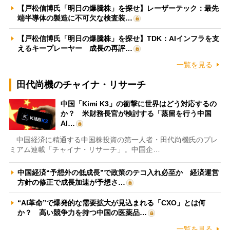
【戸松信博氏「明日の爆騰株」を探せ】レーザーテック：最先
端半導体の製造に不可欠な検査装…
【戸松信博氏「明日の爆騰株」を探せ】TDK：AIインフラを支
えるキープレーヤー 成長の再評…
一覧を見る
田代尚機のチャイナ・リサーチ
中国「Kimi K3」の衝撃に世界はどう対応するの
か？ 米財務長官が検討する「蒸留を行う中国
AI…
中国経済に精通する中国株投資の第一人者・田代尚機氏のプレ
ミアム連載「チャイナ・リサーチ」。中国企…
中国経済“予想外の低成長”で政策のテコ入れ必至か 経済運営
方針の修正で成長加速が予想さ…
“AI革命”で爆発的な需要拡大が見込まれる「CXO」とは何
か？ 高い競争力を持つ中国の医薬品…
一覧を見る