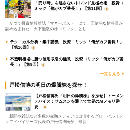
「売り時」を逃さないトレンド見極め術 投資コ
ミック「俺がカブ番長！」【第11回】
かつて投資情報雑誌「マネーポスト」にて、圧倒的な情報量が
詰め込まれた「天下無敵の株コミック」とし…
テクニカル分析・集中講義 投資コミック「俺がカブ番長！」
【第10回】
不透明相場に勝つ信用取引の極意 投資コミック「俺がカブ番
長！」【第9回】
一覧を見る
戸松信博の明日の爆騰株を探せ！
【戸松信博氏「明日の爆騰株」を探せ】トーメン
デバイス：サムスンを通じて世界のAIメモリ需
要…
新聞や雑誌など多数の金融メディアに出演するグローバルリン
クアドバイザーズ代表の戸松信博氏が、最新…