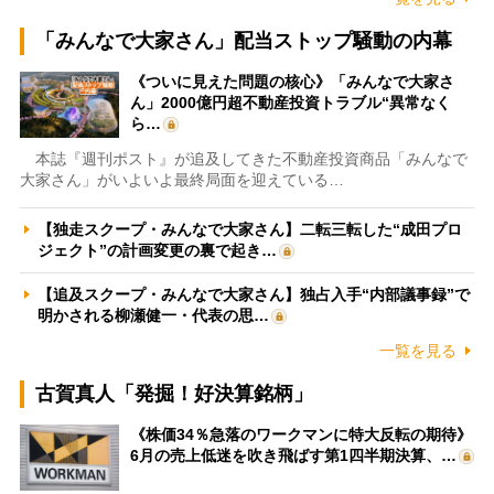
「みんなで大家さん」配当ストップ騒動の内幕
《ついに見えた問題の核心》「みんなで大家さ
ん」2000億円超不動産投資トラブル“異常なく
ら…
本誌『週刊ポスト』が追及してきた不動産投資商品「みんなで
大家さん」がいよいよ最終局面を迎えている…
【独走スクープ・みんなで大家さん】二転三転した“成田プロ
ジェクト”の計画変更の裏で起き…
【追及スクープ・みんなで大家さん】独占入手“内部議事録”で
明かされる柳瀬健一・代表の思…
一覧を見る
古賀真人「発掘！好決算銘柄」
《株価34％急落のワークマンに特大反転の期待》
6月の売上低迷を吹き飛ばす第1四半期決算、…