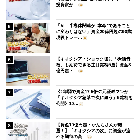
投資家が…
「AI・半導体関連が“本命”であること
5
に変わりはない」資産20億円超の90歳
現役トレー…
【キオクシア・ショック後に「株価倍
6
増」も期待できる注目銘柄5選】資産3
億円超・…
《2年弱で資産17.5倍の元証券マンが
7
「キオクシア急落で次に狙う」5銘柄を
公開》10…
【資産10億円超・かんちさんが厳
8
選！】「キオクシアの次」に資金が流
れる期待の高…