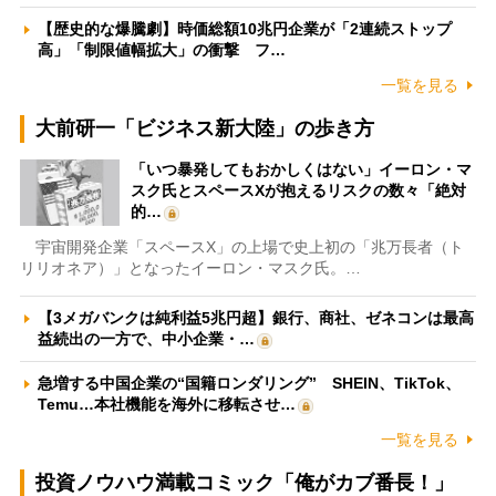
【歴史的な爆騰劇】時価総額10兆円企業が「2連続ストップ
高」「制限値幅拡大」の衝撃 フ…
一覧を見る
大前研一「ビジネス新大陸」の歩き方
「いつ暴発してもおかしくはない」イーロン・マ
スク氏とスペースXが抱えるリスクの数々「絶対
的…
宇宙開発企業「スペースX」の上場で史上初の「兆万長者（ト
リリオネア）」となったイーロン・マスク氏。…
【3メガバンクは純利益5兆円超】銀行、商社、ゼネコンは最高
益続出の一方で、中小企業・…
急増する中国企業の“国籍ロンダリング” SHEIN、TikTok、
Temu…本社機能を海外に移転させ…
一覧を見る
投資ノウハウ満載コミック「俺がカブ番長！」