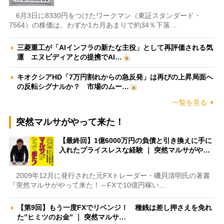
6月3日に8330円をつけたワークマン（東証スタンダード・
7564）の株価は、わずか1カ月あまりで約34％下落…
三菱重工が「AIインフラの新たな主役」として再評価される気
運 エヌビディアとの提携でAI…
キオクシアHD「7万円割れからの急反発」は再びの上昇局面へ
の反転シグナルか？ 市場のムー…
一覧を見る
突然マルサがやって来た！
【最終回】1億6000万円の負債と引き換えに手に
入れたプライスレスな経験 ｜ 突然マルサがや…
2009年12月に発行された元FXトレーダー・磯貝清明氏の著書
『突然マルサがやって来た！～FXで10億円稼い…
【第9回】もう一度FXでリベンジ！ 種銭は差し押さえを免れ
た”ヒミツのお金” ｜ 突然マルサ…