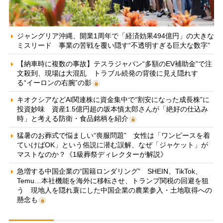
ジャングリア沖縄、開業1周年で「経済効果494億円」の大きな
ミスリード 事業の苦戦を覆い隠す“不透明すぎる巨大な数字”
【納車時に複数の事故】テスラジャパン“多額のEV補助金”で注
文殺到、現場は大混乱 トラブル続発の背後に見え隠れす
る“イーロンの右腕”の影
キオクシアなどAI関連株に資金集中で“割安になった成長株”に
投資妙味 資産1.5億円超の坂本慎太郎さんが「絶好の仕込み
時」と考える防衛・食品銘柄を紹介
猛暑のお葬式で悩ましい“喪服問題” 女性は「ワンピースを着
ていけばOK」という俗説に潜む誤解、なぜ「ジャケット」が
マストなのか？《1級葬祭ディレクターが解説》
急増する中国企業の“国籍ロンダリング” SHEIN、TikTok、
Temu…本社機能を海外に移転させ、トランプ関税の回避を狙
う 現地人を隠れ蓑にした中国企業の農業参入・土地取得への
懸念も