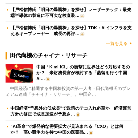
【戸松信博氏「明日の爆騰株」を探せ】レーザーテック：最先
端半導体の製造に不可欠な検査装…
【戸松信博氏「明日の爆騰株」を探せ】TDK：AIインフラを支
えるキープレーヤー 成長の再評…
一覧を見る
田代尚機のチャイナ・リサーチ
中国「Kimi K3」の衝撃に世界はどう対応するの
か？ 米財務長官が検討する「蒸留を行う中国
AI…
中国経済に精通する中国株投資の第一人者・田代尚機氏のプレ
ミアム連載「チャイナ・リサーチ」。中国企…
中国経済“予想外の低成長”で政策のテコ入れ必至か 経済運営
方針の修正で成長加速が予想さ…
“AI革命”で爆発的な需要拡大が見込まれる「CXO」とは何
か？ 高い競争力を持つ中国の医薬品…