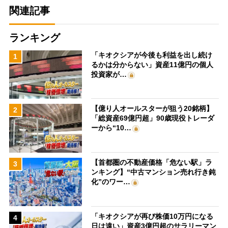
関連記事
ランキング
「キオクシアが今後も利益を出し続け
1
るかは分からない」資産11億円の個人
投資家が…
【億り人オールスターが狙う20銘柄】
2
「総資産69億円超」90歳現役トレーダ
ーから“10…
【首都圏の不動産価格「危ない駅」ラ
3
ンキング】“中古マンション売れ行き鈍
化”のワー…
「キオクシアが再び株価10万円になる
4
日は遠い」資産3億円超のサラリーマン