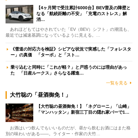
【4ヶ月間で受注累計6000台】BEV普及の障壁と
なる「航続距離の不安」「充電のストレス」解
消…
あれほどもてはやされていた「EV（BEV）シフト」の潮流も、
最近では減速基調になっているように見える。…
《雪道の対応力を検証》シビアな状況で実感した「フォレスタ
ー」の真価 「ターボ」と「スト…
乗り込むと同時に「これが軽？」と戸惑うのには理由があっ
た 「日産ルークス」さらなる躍進…
一覧を見る
大竹聡の「昼酒御免！」
【大竹聡の昼酒御免！】「ネグローニ」「山崎」
「マンハッタン」新宿三丁目の隠れ家バーで1…
お酒はいつ飲んでもいいものだが、昼から飲むお酒にはまた格
別の味わいがある――。ライター・作家の大竹…