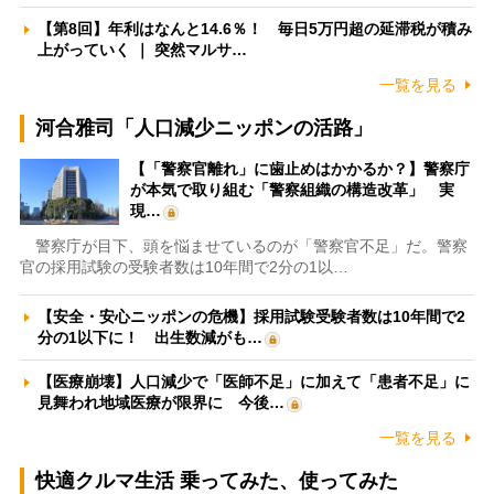
【第8回】年利はなんと14.6％！ 毎日5万円超の延滞税が積み
上がっていく ｜ 突然マルサ…
一覧を見る
河合雅司「人口減少ニッポンの活路」
【「警察官離れ」に歯止めはかかるか？】警察庁
が本気で取り組む「警察組織の構造改革」 実
現…
警察庁が目下、頭を悩ませているのが「警察官不足」だ。警察
官の採用試験の受験者数は10年間で2分の1以…
【安全・安心ニッポンの危機】採用試験受験者数は10年間で2
分の1以下に！ 出生数減がも…
【医療崩壊】人口減少で「医師不足」に加えて「患者不足」に
見舞われ地域医療が限界に 今後…
一覧を見る
快適クルマ生活 乗ってみた、使ってみた