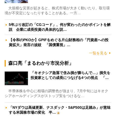
大規模な災害が起きると、株式市場が大きく動いたり、取引環
境が不安定になったりすることがある。一方…
5年ぶり改訂の「CGコード」、何が変わったのかポイントを解
説 企業に成長投資の具体的な説…
【令和のPKOか】GPIFをめぐる片山財務相の「円資産への投
資拡大」発言の波紋 「国債重視」…
一覧を見る
森口亮「まるわかり市況分析」
「キオクシア急落で含み損が膨らんで…」損失を
投資家としての成長につなげる4つの視点 「…
半導体株を中心に相場の調整色が強まり、7月中旬にはキオク
シアホールディングスがストップ安をつけるな…
「NYダウは高値更新、ナスダック・S&P500は足踏み」が意味
する米国株市場の変化 半…