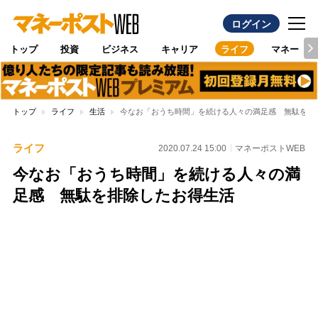
ログイン
トップ
投資
ビジネス
キャリア
ライフ
マネー
トップ
ライフ
生活
今なお「おうち時間」を続ける人々の満足感 無駄を排
ライフ
2020.07.24 15:00
マネーポストWEB
今なお「おうち時間」を続ける人々の満
足感 無駄を排除したお得生活
Loaded
:
95.43%
/
Unmute