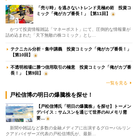
「売り時」を逃さないトレンド見極め術 投資コ
ミック「俺がカブ番長！」【第11回】
かつて投資情報雑誌「マネーポスト」にて、圧倒的な情報量が
詰め込まれた「天下無敵の株コミック」とし…
テクニカル分析・集中講義 投資コミック「俺がカブ番長！」
【第10回】
不透明相場に勝つ信用取引の極意 投資コミック「俺がカブ番
長！」【第9回】
一覧を見る
戸松信博の明日の爆騰株を探せ！
【戸松信博氏「明日の爆騰株」を探せ】トーメン
デバイス：サムスンを通じて世界のAIメモリ需
要…
新聞や雑誌など多数の金融メディアに出演するグローバルリン
クアドバイザーズ代表の戸松信博氏が、最新…