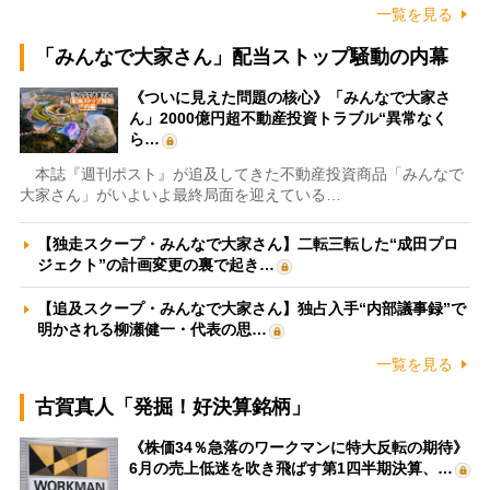
一覧を見る
「みんなで大家さん」配当ストップ騒動の内幕
《ついに見えた問題の核心》「みんなで大家さ
ん」2000億円超不動産投資トラブル“異常なく
ら…
本誌『週刊ポスト』が追及してきた不動産投資商品「みんなで
大家さん」がいよいよ最終局面を迎えている…
【独走スクープ・みんなで大家さん】二転三転した“成田プロ
ジェクト”の計画変更の裏で起き…
【追及スクープ・みんなで大家さん】独占入手“内部議事録”で
明かされる柳瀬健一・代表の思…
一覧を見る
古賀真人「発掘！好決算銘柄」
《株価34％急落のワークマンに特大反転の期待》
6月の売上低迷を吹き飛ばす第1四半期決算、…