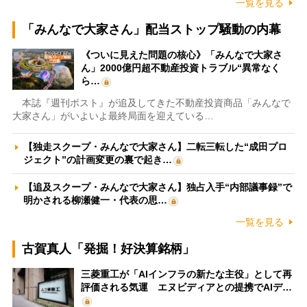
一覧を見る
「みんなで大家さん」配当ストップ騒動の内幕
《ついに見えた問題の核心》「みんなで大家さ
ん」2000億円超不動産投資トラブル“異常なく
ら…
本誌『週刊ポスト』が追及してきた不動産投資商品「みんなで
大家さん」がいよいよ最終局面を迎えている…
【独走スクープ・みんなで大家さん】二転三転した“成田プロ
ジェクト”の計画変更の裏で起き…
【追及スクープ・みんなで大家さん】独占入手“内部議事録”で
明かされる柳瀬健一・代表の思…
一覧を見る
古賀真人「発掘！好決算銘柄」
三菱重工が「AIインフラの新たな主役」として再
評価される気運 エヌビディアとの提携でAIデ…