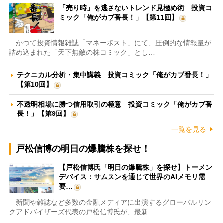
「売り時」を逃さないトレンド見極め術 投資コ
ミック「俺がカブ番長！」【第11回】
かつて投資情報雑誌「マネーポスト」にて、圧倒的な情報量が
詰め込まれた「天下無敵の株コミック」とし…
テクニカル分析・集中講義 投資コミック「俺がカブ番長！」
【第10回】
不透明相場に勝つ信用取引の極意 投資コミック「俺がカブ番
長！」【第9回】
一覧を見る
戸松信博の明日の爆騰株を探せ！
【戸松信博氏「明日の爆騰株」を探せ】トーメン
デバイス：サムスンを通じて世界のAIメモリ需
要…
新聞や雑誌など多数の金融メディアに出演するグローバルリン
クアドバイザーズ代表の戸松信博氏が、最新…