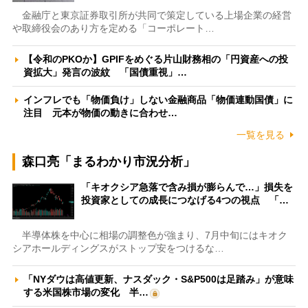
金融庁と東京証券取引所が共同で策定している上場企業の経営
や取締役会のあり方を定める「コーポレート…
【令和のPKOか】GPIFをめぐる片山財務相の「円資産への投
資拡大」発言の波紋 「国債重視」…
インフレでも「物価負け」しない金融商品「物価連動国債」に
注目 元本が物価の動きに合わせ…
一覧を見る
森口亮「まるわかり市況分析」
「キオクシア急落で含み損が膨らんで…」損失を
投資家としての成長につなげる4つの視点 「…
半導体株を中心に相場の調整色が強まり、7月中旬にはキオク
シアホールディングスがストップ安をつけるな…
「NYダウは高値更新、ナスダック・S&P500は足踏み」が意味
する米国株市場の変化 半…