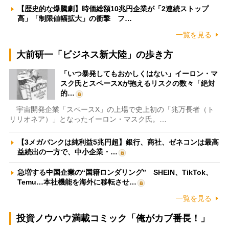
【歴史的な爆騰劇】時価総額10兆円企業が「2連続ストップ
高」「制限値幅拡大」の衝撃 フ…
一覧を見る
大前研一「ビジネス新大陸」の歩き方
「いつ暴発してもおかしくはない」イーロン・マ
スク氏とスペースXが抱えるリスクの数々「絶対
的…
宇宙開発企業「スペースX」の上場で史上初の「兆万長者（ト
リリオネア）」となったイーロン・マスク氏。…
【3メガバンクは純利益5兆円超】銀行、商社、ゼネコンは最高
益続出の一方で、中小企業・…
急増する中国企業の“国籍ロンダリング” SHEIN、TikTok、
Temu…本社機能を海外に移転させ…
一覧を見る
投資ノウハウ満載コミック「俺がカブ番長！」