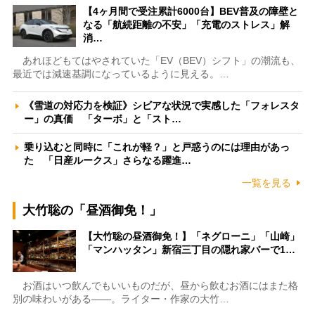
【4ヶ月間で受注累計6000台】BEV普及の障壁と
なる「航続距離の不安」「充電のストレス」解
消…
あれほどもてはやされていた「EV（BEV）シフト」の潮流も、
最近では減速基調になっているように見える。…
《雪道の対応力を検証》シビアな状況で実感した「フォレスタ
ー」の真価 「ターボ」と「スト…
乗り込むと同時に「これが軽？」と戸惑うのには理由があっ
た 「日産ルークス」さらなる躍進…
一覧を見る
大竹聡の「昼酒御免！」
【大竹聡の昼酒御免！】「ネグローニ」「山崎」
「マンハッタン」新宿三丁目の隠れ家バーで1…
お酒はいつ飲んでもいいものだが、昼から飲むお酒にはまた格
別の味わいがある――。ライター・作家の大竹…