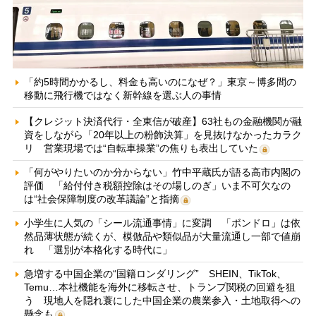
「約5時間かかるし、料金も高いのになぜ？」東京～博多間の
移動に飛行機ではなく新幹線を選ぶ人の事情
【クレジット決済代行・全東信が破産】63社もの金融機関が融
資をしながら「20年以上の粉飾決算」を見抜けなかったカラク
リ 営業現場では“自転車操業”の焦りも表出していた
「何がやりたいのか分からない」竹中平蔵氏が語る高市内閣の
評価 「給付付き税額控除はその場しのぎ」いま不可欠なの
は“社会保障制度の改革議論”と指摘
小学生に人気の「シール流通事情」に変調 「ボンドロ」は依
然品薄状態が続くが、模倣品や類似品が大量流通し一部で値崩
れ 「選別が本格化する時代に」
急増する中国企業の“国籍ロンダリング” SHEIN、TikTok、
Temu…本社機能を海外に移転させ、トランプ関税の回避を狙
う 現地人を隠れ蓑にした中国企業の農業参入・土地取得への
懸念も