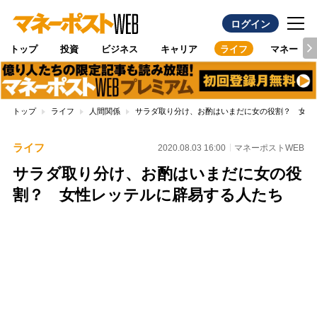
ログイン
トップ
投資
ビジネス
キャリア
ライフ
マネー
トップ
ライフ
人間関係
サラダ取り分け、お酌はいまだに女の役割？ 女性
ライフ
2020.08.03 16:00
マネーポストWEB
サラダ取り分け、お酌はいまだに女の役
割？ 女性レッテルに辟易する人たち
Loaded
:
100.00%
/
Unmute