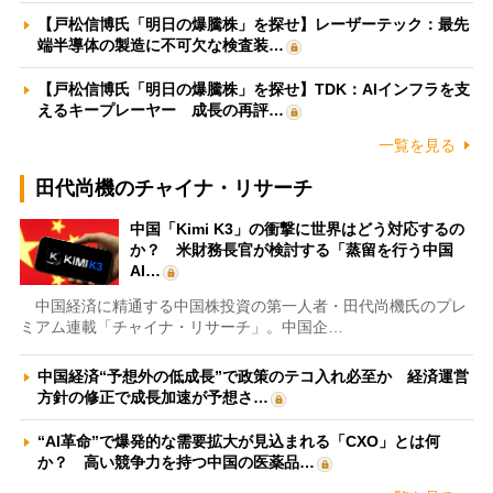
【戸松信博氏「明日の爆騰株」を探せ】レーザーテック：最先
端半導体の製造に不可欠な検査装…
【戸松信博氏「明日の爆騰株」を探せ】TDK：AIインフラを支
えるキープレーヤー 成長の再評…
一覧を見る
田代尚機のチャイナ・リサーチ
中国「Kimi K3」の衝撃に世界はどう対応するの
か？ 米財務長官が検討する「蒸留を行う中国
AI…
中国経済に精通する中国株投資の第一人者・田代尚機氏のプレ
ミアム連載「チャイナ・リサーチ」。中国企…
中国経済“予想外の低成長”で政策のテコ入れ必至か 経済運営
方針の修正で成長加速が予想さ…
“AI革命”で爆発的な需要拡大が見込まれる「CXO」とは何
か？ 高い競争力を持つ中国の医薬品…