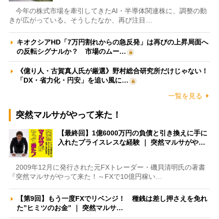
今年の株式市場を牽引してきたAI・半導体関連株に、調整の動
きが広がっている。そうしたなか、再び注目…
キオクシアHD「7万円割れからの急反発」は再びの上昇局面へ
の反転シグナルか？ 市場のムー…
《億り人・古賀真人氏が厳選》野村総合研究所だけじゃない！
「DX・省力化・円安」を追い風に…
一覧を見る
突然マルサがやって来た！
【最終回】1億6000万円の負債と引き換えに手に
入れたプライスレスな経験 ｜ 突然マルサがや…
2009年12月に発行された元FXトレーダー・磯貝清明氏の著書
『突然マルサがやって来た！～FXで10億円稼い…
【第9回】もう一度FXでリベンジ！ 種銭は差し押さえを免れ
た”ヒミツのお金” ｜ 突然マルサ…