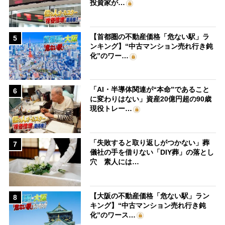
投資家が…
【首都圏の不動産価格「危ない駅」ラ
5
ンキング】“中古マンション売れ行き鈍
化”のワー…
「AI・半導体関連が“本命”であること
6
に変わりはない」資産20億円超の90歳
現役トレー…
「失敗すると取り返しがつかない」葬
7
儀社の手を借りない「DIY葬」の落とし
穴 素人には…
【大阪の不動産価格「危ない駅」ラン
8
キング】“中古マンション売れ行き鈍
化”のワース…