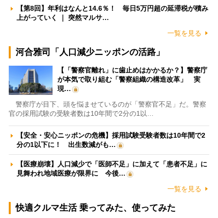
【第8回】年利はなんと14.6％！ 毎日5万円超の延滞税が積み
上がっていく ｜ 突然マルサ…
一覧を見る
河合雅司「人口減少ニッポンの活路」
【「警察官離れ」に歯止めはかかるか？】警察庁
が本気で取り組む「警察組織の構造改革」 実
現…
警察庁が目下、頭を悩ませているのが「警察官不足」だ。警察
官の採用試験の受験者数は10年間で2分の1以…
【安全・安心ニッポンの危機】採用試験受験者数は10年間で2
分の1以下に！ 出生数減がも…
【医療崩壊】人口減少で「医師不足」に加えて「患者不足」に
見舞われ地域医療が限界に 今後…
一覧を見る
快適クルマ生活 乗ってみた、使ってみた