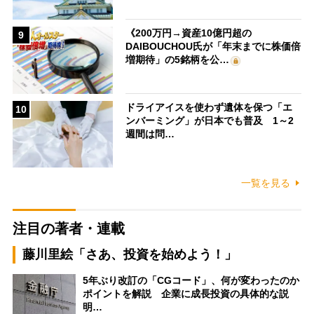
《200万円→資産10億円超の
9
DAIBOUCHOU氏が「年末までに株価倍
増期待」の5銘柄を公…
ドライアイスを使わず遺体を保つ「エ
10
ンバーミング」が日本でも普及 1～2
週間は問…
一覧を見る
注目の著者・連載
藤川里絵「さあ、投資を始めよう！」
5年ぶり改訂の「CGコード」、何が変わったのか
ポイントを解説 企業に成長投資の具体的な説
明…