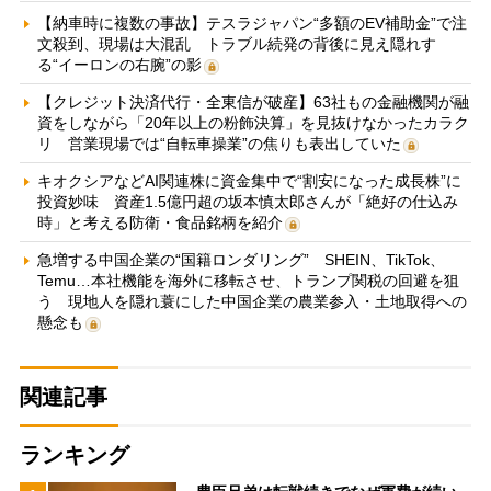
【納車時に複数の事故】テスラジャパン“多額のEV補助金”で注
文殺到、現場は大混乱 トラブル続発の背後に見え隠れす
る“イーロンの右腕”の影
【クレジット決済代行・全東信が破産】63社もの金融機関が融
資をしながら「20年以上の粉飾決算」を見抜けなかったカラク
リ 営業現場では“自転車操業”の焦りも表出していた
キオクシアなどAI関連株に資金集中で“割安になった成長株”に
投資妙味 資産1.5億円超の坂本慎太郎さんが「絶好の仕込み
時」と考える防衛・食品銘柄を紹介
急増する中国企業の“国籍ロンダリング” SHEIN、TikTok、
Temu…本社機能を海外に移転させ、トランプ関税の回避を狙
う 現地人を隠れ蓑にした中国企業の農業参入・土地取得への
懸念も
関連記事
ランキング