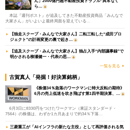
ん」2000億円超不動産投資トラブル“異常なく
ら…
本誌『週刊ポスト』が追及してきた不動産投資商品「みんなで
大家さん」がいよいよ最終局面を迎えている…
【独走スクープ・みんなで大家さん】二転三転した“成田プロ
ジェクト”の計画変更の裏で起き…
【追及スクープ・みんなで大家さん】独占入手“内部議事録”で
明かされる柳瀬健一・代表の思…
一覧を見る
古賀真人「発掘！好決算銘柄」
《株価34％急落のワークマンに特大反転の期待》
6月の売上低迷を吹き飛ばす第1四半期決算、…
6月3日に8330円をつけたワークマン（東証スタンダード・
7564）の株価は、わずか1カ月あまりで約34％下落…
三菱重工が「AIインフラの新たな主役」として再評価される気