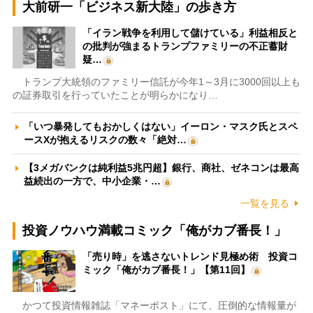
大前研一「ビジネス新大陸」の歩き方
「イラン戦争を利用して儲けている」利益相反と
の批判が強まるトランプファミリーの不正蓄財
疑…
トランプ大統領のファミリー信託が今年1～3月に3000回以上も
の証券取引を行っていたことが明らかになり…
「いつ暴発してもおかしくはない」イーロン・マスク氏とスペ
ースXが抱えるリスクの数々「絶対…
【3メガバンクは純利益5兆円超】銀行、商社、ゼネコンは最高
益続出の一方で、中小企業・…
一覧を見る
投資ノウハウ満載コミック「俺がカブ番長！」
「売り時」を逃さないトレンド見極め術 投資コ
ミック「俺がカブ番長！」【第11回】
かつて投資情報雑誌「マネーポスト」にて、圧倒的な情報量が