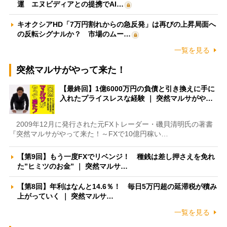
運 エヌビディアとの提携でAI…
キオクシアHD「7万円割れからの急反発」は再びの上昇局面へ
の反転シグナルか？ 市場のムー…
一覧を見る
突然マルサがやって来た！
【最終回】1億6000万円の負債と引き換えに手に
入れたプライスレスな経験 ｜ 突然マルサがや…
2009年12月に発行された元FXトレーダー・磯貝清明氏の著書
『突然マルサがやって来た！～FXで10億円稼い…
【第9回】もう一度FXでリベンジ！ 種銭は差し押さえを免れ
た”ヒミツのお金” ｜ 突然マルサ…
【第8回】年利はなんと14.6％！ 毎日5万円超の延滞税が積み
上がっていく ｜ 突然マルサ…
一覧を見る