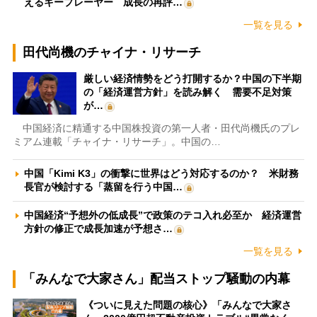
えるキープレーヤー 成長の再評…
一覧を見る
田代尚機のチャイナ・リサーチ
厳しい経済情勢をどう打開するか？中国の下半期
の「経済運営方針」を読み解く 需要不足対策
が…
中国経済に精通する中国株投資の第一人者・田代尚機氏のプレ
ミアム連載「チャイナ・リサーチ」。中国の…
中国「Kimi K3」の衝撃に世界はどう対応するのか？ 米財務
長官が検討する「蒸留を行う中国…
中国経済“予想外の低成長”で政策のテコ入れ必至か 経済運営
方針の修正で成長加速が予想さ…
一覧を見る
「みんなで大家さん」配当ストップ騒動の内幕
《ついに見えた問題の核心》「みんなで大家さ