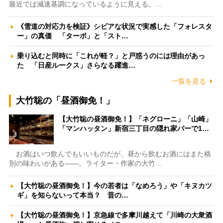
最近では減速基調になっているように見える。…
《雪道の対応力を検証》シビアな状況で実感した「フォレスタ
ー」の真価 「ターボ」と「スト…
乗り込むと同時に「これが軽？」と戸惑うのには理由があっ
た 「日産ルークス」さらなる躍進…
一覧を見る
大竹聡の「昼酒御免！」
【大竹聡の昼酒御免！】「ネグローニ」「山崎」
「マンハッタン」新宿三丁目の隠れ家バーで1…
お酒はいつ飲んでもいいものだが、昼から飲むお酒にはまた格
別の味わいがある――。ライター・作家の大竹…
【大竹聡の昼酒御免！】今の若者は「なめろう」や「キヌカツ
ギ」を知らないって本当？ 昔の…
【大竹聡の昼酒御免！】京急線で多摩川越えて「川崎の大衆酒