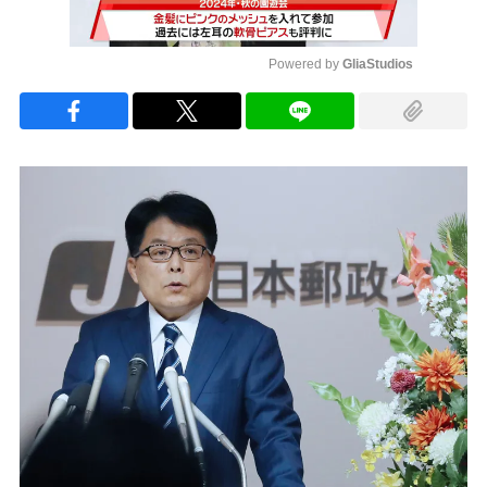
Powered by 
GliaStudios
Mute