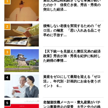
豊臣兄弟は転戦続きでなぜ軍費が続い
1
たのか？ 信長亡き後、秀吉・秀長の
突出した経済…
後悔しない老後を実現するための「ゼ
2
ロ活」の極意 「思い入れある品こそ
早めに手放す…
【天下統一を見据えた豊臣兄弟の経済
3
政策】秀吉が弟・秀長を紀伊に転封し
た納得の事情…
資産をゼロにして最期を迎える「ゼロ
4
活」、年代別・計画的にお金を使うポ
イント 6…
老舗遊技機メーカー・豊丸産業がパチ
5
ンコ事業停止の背景 大手と中小の格