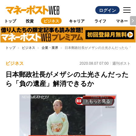
ログイン
トップ
投資
ビジネス
キャリア
ライフ
マネー
トップ
ビジネス
企業・業界
日本郵政社長がメザシの土光さんだったら「負
ビジネス
2020.08.07 07:00
週刊ポスト
日本郵政社長がメザシの土光さんだった
ら「負の遺産」解消できるか
もっと見る
arrow_forward_ios