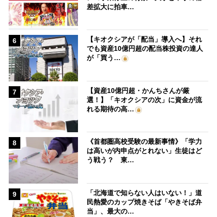
差拡大に拍車…
【キオクシアが「配当」導入へ】それ
6
でも資産10億円超の配当株投資の達人
が「買う…
【資産10億円超・かんちさんが厳
7
選！】「キオクシアの次」に資金が流
れる期待の高…
《首都圏高校受験の最新事情》「学力
8
は高いが内申点がとれない」生徒はど
う戦う？ 東…
「北海道で知らない人はいない！」道
9
民熱愛のカップ焼きそば「やきそば弁
当」、最大の…