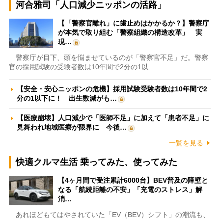
河合雅司「人口減少ニッポンの活路」
【「警察官離れ」に歯止めはかかるか？】警察庁
が本気で取り組む「警察組織の構造改革」 実
現…
警察庁が目下、頭を悩ませているのが「警察官不足」だ。警察
官の採用試験の受験者数は10年間で2分の1以…
【安全・安心ニッポンの危機】採用試験受験者数は10年間で2
分の1以下に！ 出生数減がも…
【医療崩壊】人口減少で「医師不足」に加えて「患者不足」に
見舞われ地域医療が限界に 今後…
一覧を見る
快適クルマ生活 乗ってみた、使ってみた
【4ヶ月間で受注累計6000台】BEV普及の障壁と
なる「航続距離の不安」「充電のストレス」解
消…
あれほどもてはやされていた「EV（BEV）シフト」の潮流も、