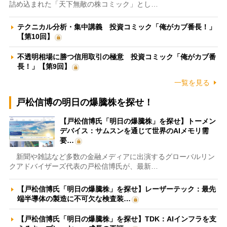
詰め込まれた「天下無敵の株コミック」とし…
テクニカル分析・集中講義 投資コミック「俺がカブ番長！」
【第10回】
不透明相場に勝つ信用取引の極意 投資コミック「俺がカブ番
長！」【第9回】
一覧を見る
戸松信博の明日の爆騰株を探せ！
【戸松信博氏「明日の爆騰株」を探せ】トーメン
デバイス：サムスンを通じて世界のAIメモリ需
要…
新聞や雑誌など多数の金融メディアに出演するグローバルリン
クアドバイザーズ代表の戸松信博氏が、最新…
【戸松信博氏「明日の爆騰株」を探せ】レーザーテック：最先
端半導体の製造に不可欠な検査装…
【戸松信博氏「明日の爆騰株」を探せ】TDK：AIインフラを支