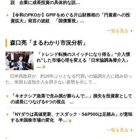
説 企業に成長投資の具体的な説…
【令和のPKOか】GPIFをめぐる片山財務相の「円資産への投
資拡大」発言の波紋 「国債重視」…
一覧を見る
森口亮「まるわかり市況分析」
「トレンド転換のスイッチになり得る」“介入慣
れ”した市場心理を変える「日米協調為替介入」
…
日米両政府が、約28年ぶりとなる円買いの協調介入に踏み切っ
た。米国も追加介入を辞さない姿勢を示して…
「キオクシア急落で含み損が膨らんで…」損失を投資家として
の成長につなげる4つの視点 …
「NYダウは高値更新、ナスダック・S&P500は足踏み」が意味
する米国株市場の変化 半…
一覧を見る