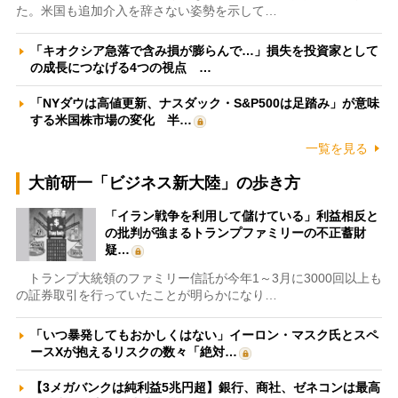
た。米国も追加介入を辞さない姿勢を示して…
「キオクシア急落で含み損が膨らんで…」損失を投資家として
の成長につなげる4つの視点 …
「NYダウは高値更新、ナスダック・S&P500は足踏み」が意味
する米国株市場の変化 半…
一覧を見る
大前研一「ビジネス新大陸」の歩き方
「イラン戦争を利用して儲けている」利益相反と
の批判が強まるトランプファミリーの不正蓄財
疑…
トランプ大統領のファミリー信託が今年1～3月に3000回以上も
の証券取引を行っていたことが明らかになり…
「いつ暴発してもおかしくはない」イーロン・マスク氏とスペ
ースXが抱えるリスクの数々「絶対…
【3メガバンクは純利益5兆円超】銀行、商社、ゼネコンは最高