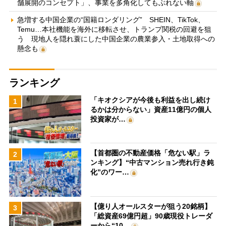
舗展開のコンセプト」、事業を多角化してもぶれない軸
急増する中国企業の“国籍ロンダリング” SHEIN、TikTok、
Temu…本社機能を海外に移転させ、トランプ関税の回避を狙
う 現地人を隠れ蓑にした中国企業の農業参入・土地取得への
懸念も
ランキング
「キオクシアが今後も利益を出し続け
1
るかは分からない」資産11億円の個人
投資家が…
【首都圏の不動産価格「危ない駅」ラ
2
ンキング】“中古マンション売れ行き鈍
化”のワー…
【億り人オールスターが狙う20銘柄】
3
「総資産69億円超」90歳現役トレーダ
ーから“10…