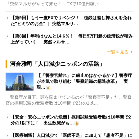
『突然マルサがやって来た！～FXで10億円稼い…
【第9回】もう一度FXでリベンジ！ 種銭は差し押さえを免れ
た”ヒミツのお金” ｜ 突然マルサ…
【第8回】年利はなんと14.6％！ 毎日5万円超の延滞税が積み
上がっていく ｜ 突然マルサ…
一覧を見る
河合雅司「人口減少ニッポンの活路」
【「警察官離れ」に歯止めはかかるか？】警察庁
が本気で取り組む「警察組織の構造改革」 実
現…
警察庁が目下、頭を悩ませているのが「警察官不足」だ。警察
官の採用試験の受験者数は10年間で2分の1以…
【安全・安心ニッポンの危機】採用試験受験者数は10年間で2
分の1以下に！ 出生数減がも…
【医療崩壊】人口減少で「医師不足」に加えて「患者不足」に