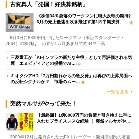
古賀真人「発掘！好決算銘柄」
《株価34％急落のワークマンに特大反転の期待》
6月の売上低迷を吹き飛ばす第1四半期決算、…
6月3日に8330円をつけたワークマン（東証スタンダード・
7564）の株価は、わずか1カ月あまりで約34％下落…
三菱重工が「AIインフラの新たな主役」として再評価される気
運 エヌビディアとの提携でAI…
キオクシアHD「7万円割れからの急反発」は再びの上昇局面へ
の反転シグナルか？ 市場のムー…
一覧を見る
突然マルサがやって来た！
【最終回】1億6000万円の負債と引き換えに手に
入れたプライスレスな経験 ｜ 突然マルサがや…
2009年12月に発行された元FXトレーダー・磯貝清明氏の著書