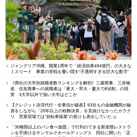
ジャングリア沖縄、開業1周年で「経済効果494億円」の大きな
ミスリード 事業の苦戦を覆い隠す“不透明すぎる巨大な数字”
《商社の大学別就職者数ランキングを解剖》三菱商事、三井物
産、住友商事への就職者は「東大・早大・慶大で約6割」の現
実 3大学以外で強い大学はどこか
【クレジット決済代行・全東信が破産】63社もの金融機関が融
資をしながら「20年以上の粉飾決算」を見抜けなかったカラク
リ 営業現場では“自転車操業”の焦りも表出していた
「30種類以上のパン食べ放題」で行列のできる新形態レストラ
ンを手掛けるサンマルクホールディングス 同社に聞いた「店