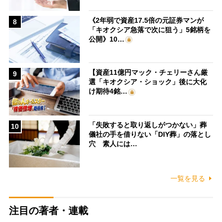
《2年弱で資産17.5倍の元証券マンが
8
「キオクシア急落で次に狙う」5銘柄を
公開》10…
【資産11億円マック・チェリーさん厳
9
選「キオクシア・ショック」後に大化
け期待4銘…
「失敗すると取り返しがつかない」葬
10
儀社の手を借りない「DIY葬」の落とし
穴 素人には…
一覧を見る
注目の著者・連載