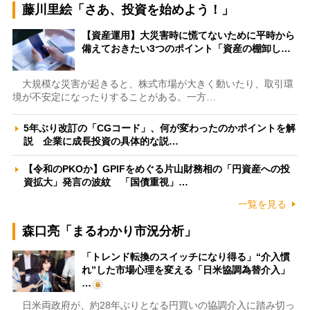
藤川里絵「さあ、投資を始めよう！」
【資産運用】大災害時に慌てないために平時から
備えておきたい3つのポイント「資産の棚卸し…
大規模な災害が起きると、株式市場が大きく動いたり、取引環
境が不安定になったりすることがある。一方…
5年ぶり改訂の「CGコード」、何が変わったのかポイントを解
説 企業に成長投資の具体的な説…
【令和のPKOか】GPIFをめぐる片山財務相の「円資産への投
資拡大」発言の波紋 「国債重視」…
一覧を見る
森口亮「まるわかり市況分析」
「トレンド転換のスイッチになり得る」“介入慣
れ”した市場心理を変える「日米協調為替介入」
…
日米両政府が、約28年ぶりとなる円買いの協調介入に踏み切っ