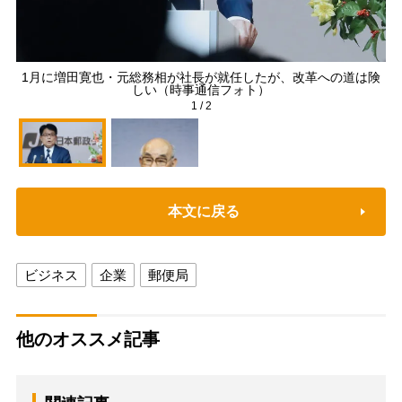
1月に増田寛也・元総務相が社長が就任したが、改革への道は険
しい（時事通信フォト）
1
/
2
本文に戻る
ビジネス
企業
郵便局
他のオススメ記事