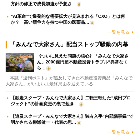
方針の修正で成長加速が予想さ…
“AI革命”で爆発的な需要拡大が見込まれる「CXO」とは何
か？ 高い競争力を持つ中国の医薬品…
一覧を見る
「みんなで大家さん」配当ストップ騒動の内幕
《ついに見えた問題の核心》「みんなで大家さ
ん」2000億円超不動産投資トラブル“異常なく
ら…
本誌『週刊ポスト』が追及してきた不動産投資商品「みんなで
大家さん」がいよいよ最終局面を迎えている…
【独走スクープ・みんなで大家さん】二転三転した“成田プロ
ジェクト”の計画変更の裏で起き…
【追及スクープ・みんなで大家さん】独占入手“内部議事録”で
明かされる柳瀬健一・代表の思…
一覧を見る