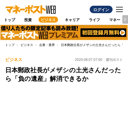
ログイン
トップ
投資
ビジネス
キャリア
ライフ
マネー
トップ
ビジネス
企業・業界
日本郵政社長がメザシの土光さんだったら「負
ビジネス
2020.08.07 07:00
週刊ポスト
日本郵政社長がメザシの土光さんだった
ら「負の遺産」解消できるか
Loaded
:
87.48%
/
Unmute