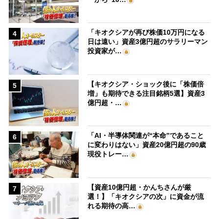
「キオクシアが再び株価10万円になる
4
日は遠い」資産3億円超のサラリーマン
投資家が…
【キオクシア・ショック後に「株価倍
5
増」も期待できる注目銘柄5選】資産3
億円超・…
「AI・半導体関連が“本命”であること
6
に変わりはない」資産20億円超の90歳
現役トレー…
【資産10億円超・かんちさんが厳
7
選！】「キオクシアの次」に資金が流
れる期待の高…