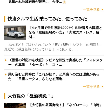
見舞われ地域医療が限界に 今後…
一覧を見る
快適クルマ生活 乗ってみた、使ってみた
【4ヶ月間で受注累計6000台】BEV普及の障壁と
なる「航続距離の不安」「充電のストレス」解
消…
あれほどもてはやされていた「EV（BEV）シフト」の潮流も、
最近では減速基調になっているように見える。…
《雪道の対応力を検証》シビアな状況で実感した「フォレスタ
ー」の真価 「ターボ」と「スト…
乗り込むと同時に「これが軽？」と戸惑うのには理由があっ
た 「日産ルークス」さらなる躍進…
一覧を見る
大竹聡の「昼酒御免！」
【大竹聡の昼酒御免！】「ネグローニ」「山崎」