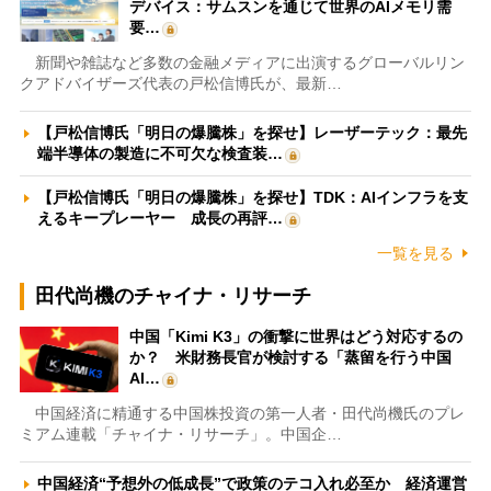
デバイス：サムスンを通じて世界のAIメモリ需
要…
新聞や雑誌など多数の金融メディアに出演するグローバルリン
クアドバイザーズ代表の戸松信博氏が、最新…
【戸松信博氏「明日の爆騰株」を探せ】レーザーテック：最先
端半導体の製造に不可欠な検査装…
【戸松信博氏「明日の爆騰株」を探せ】TDK：AIインフラを支
えるキープレーヤー 成長の再評…
一覧を見る
田代尚機のチャイナ・リサーチ
中国「Kimi K3」の衝撃に世界はどう対応するの
か？ 米財務長官が検討する「蒸留を行う中国
AI…
中国経済に精通する中国株投資の第一人者・田代尚機氏のプレ
ミアム連載「チャイナ・リサーチ」。中国企…
中国経済“予想外の低成長”で政策のテコ入れ必至か 経済運営