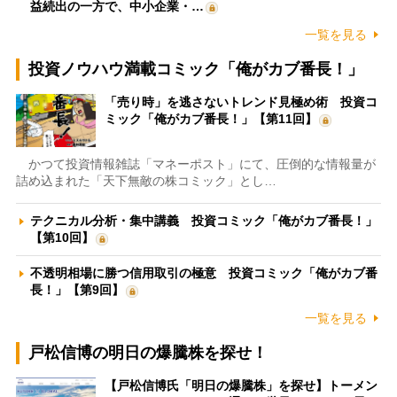
益続出の一方で、中小企業・…
一覧を見る
投資ノウハウ満載コミック「俺がカブ番長！」
「売り時」を逃さないトレンド見極め術 投資コ
ミック「俺がカブ番長！」【第11回】
かつて投資情報雑誌「マネーポスト」にて、圧倒的な情報量が
詰め込まれた「天下無敵の株コミック」とし…
テクニカル分析・集中講義 投資コミック「俺がカブ番長！」
【第10回】
不透明相場に勝つ信用取引の極意 投資コミック「俺がカブ番
長！」【第9回】
一覧を見る
戸松信博の明日の爆騰株を探せ！
【戸松信博氏「明日の爆騰株」を探せ】トーメン