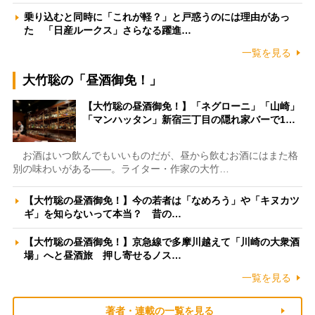
乗り込むと同時に「これが軽？」と戸惑うのには理由があっ
た 「日産ルークス」さらなる躍進…
一覧を見る
大竹聡の「昼酒御免！」
【大竹聡の昼酒御免！】「ネグローニ」「山崎」
「マンハッタン」新宿三丁目の隠れ家バーで1…
お酒はいつ飲んでもいいものだが、昼から飲むお酒にはまた格
別の味わいがある――。ライター・作家の大竹…
【大竹聡の昼酒御免！】今の若者は「なめろう」や「キヌカツ
ギ」を知らないって本当？ 昔の…
【大竹聡の昼酒御免！】京急線で多摩川越えて「川崎の大衆酒
場」へと昼酒旅 押し寄せるノス…
一覧を見る
著者・連載の一覧を見る