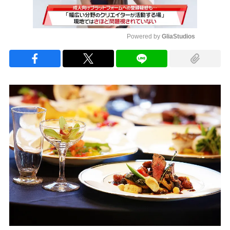
Powered by 
GliaStudios
Mute