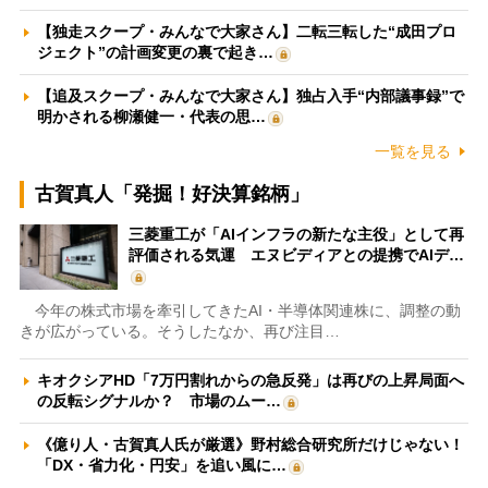
【独走スクープ・みんなで大家さん】二転三転した“成田プロ
ジェクト”の計画変更の裏で起き…
【追及スクープ・みんなで大家さん】独占入手“内部議事録”で
明かされる柳瀬健一・代表の思…
一覧を見る
古賀真人「発掘！好決算銘柄」
三菱重工が「AIインフラの新たな主役」として再
評価される気運 エヌビディアとの提携でAIデ…
今年の株式市場を牽引してきたAI・半導体関連株に、調整の動
きが広がっている。そうしたなか、再び注目…
キオクシアHD「7万円割れからの急反発」は再びの上昇局面へ
の反転シグナルか？ 市場のムー…
《億り人・古賀真人氏が厳選》野村総合研究所だけじゃない！
「DX・省力化・円安」を追い風に…