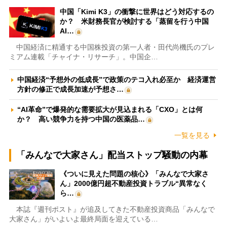
中国「Kimi K3」の衝撃に世界はどう対応するの
か？ 米財務長官が検討する「蒸留を行う中国
AI…
中国経済に精通する中国株投資の第一人者・田代尚機氏のプレ
ミアム連載「チャイナ・リサーチ」。中国企…
中国経済“予想外の低成長”で政策のテコ入れ必至か 経済運営
方針の修正で成長加速が予想さ…
“AI革命”で爆発的な需要拡大が見込まれる「CXO」とは何
か？ 高い競争力を持つ中国の医薬品…
一覧を見る
「みんなで大家さん」配当ストップ騒動の内幕
《ついに見えた問題の核心》「みんなで大家さ
ん」2000億円超不動産投資トラブル“異常なく
ら…
本誌『週刊ポスト』が追及してきた不動産投資商品「みんなで
大家さん」がいよいよ最終局面を迎えている…