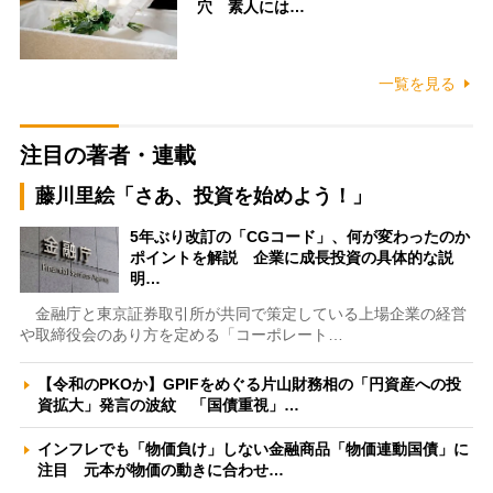
穴 素人には…
一覧を見る
注目の著者・連載
藤川里絵「さあ、投資を始めよう！」
5年ぶり改訂の「CGコード」、何が変わったのか
ポイントを解説 企業に成長投資の具体的な説
明…
金融庁と東京証券取引所が共同で策定している上場企業の経営
や取締役会のあり方を定める「コーポレート…
【令和のPKOか】GPIFをめぐる片山財務相の「円資産への投
資拡大」発言の波紋 「国債重視」…
インフレでも「物価負け」しない金融商品「物価連動国債」に
注目 元本が物価の動きに合わせ…