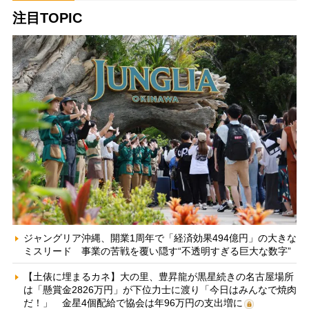
注目TOPIC
ジャングリア沖縄、開業1周年で「経済効果494億円」の大きな
ミスリード 事業の苦戦を覆い隠す“不透明すぎる巨大な数字”
【土俵に埋まるカネ】大の里、豊昇龍が黒星続きの名古屋場所
は「懸賞金2826万円」が下位力士に渡り「今日はみんなで焼肉
だ！」 金星4個配給で協会は年96万円の支出増に