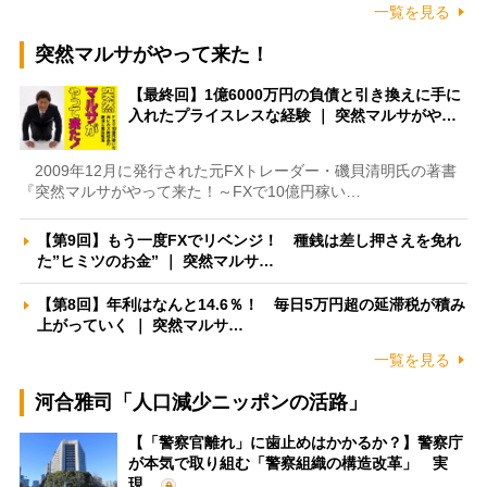
一覧を見る
突然マルサがやって来た！
【最終回】1億6000万円の負債と引き換えに手に
入れたプライスレスな経験 ｜ 突然マルサがや…
2009年12月に発行された元FXトレーダー・磯貝清明氏の著書
『突然マルサがやって来た！～FXで10億円稼い…
【第9回】もう一度FXでリベンジ！ 種銭は差し押さえを免れ
た”ヒミツのお金” ｜ 突然マルサ…
【第8回】年利はなんと14.6％！ 毎日5万円超の延滞税が積み
上がっていく ｜ 突然マルサ…
一覧を見る
河合雅司「人口減少ニッポンの活路」
【「警察官離れ」に歯止めはかかるか？】警察庁
が本気で取り組む「警察組織の構造改革」 実
現…