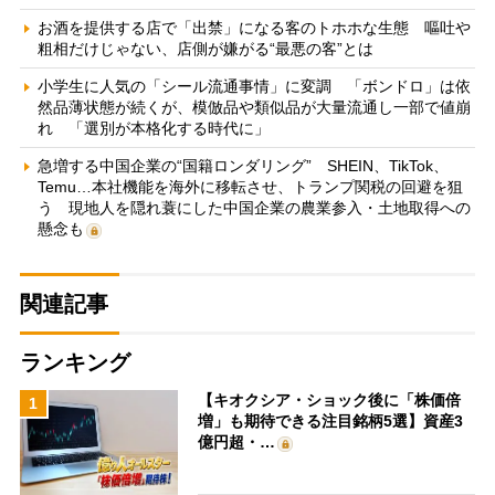
お酒を提供する店で「出禁」になる客のトホホな生態 嘔吐や
粗相だけじゃない、店側が嫌がる“最悪の客”とは
小学生に人気の「シール流通事情」に変調 「ボンドロ」は依
然品薄状態が続くが、模倣品や類似品が大量流通し一部で値崩
れ 「選別が本格化する時代に」
急増する中国企業の“国籍ロンダリング” SHEIN、TikTok、
Temu…本社機能を海外に移転させ、トランプ関税の回避を狙
う 現地人を隠れ蓑にした中国企業の農業参入・土地取得への
懸念も
関連記事
ランキング
【キオクシア・ショック後に「株価倍
1
増」も期待できる注目銘柄5選】資産3
億円超・…