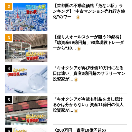
【首都圏の不動産価格「危ない駅」ラ
2
ンキング】“中古マンション売れ行き鈍
化”のワー…
【億り人オールスターが狙う20銘柄】
3
「総資産69億円超」90歳現役トレーダ
ーから“10…
「キオクシアが再び株価10万円になる
4
日は遠い」資産3億円超のサラリーマン
投資家が…
「キオクシアが今後も利益を出し続け
5
るかは分からない」資産11億円の個人
投資家が…
《200万円→資産10億円超の
6