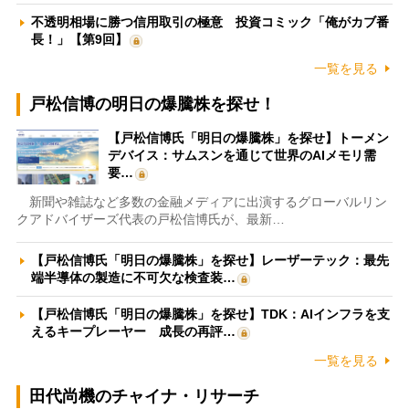
不透明相場に勝つ信用取引の極意 投資コミック「俺がカブ番
長！」【第9回】
一覧を見る
戸松信博の明日の爆騰株を探せ！
【戸松信博氏「明日の爆騰株」を探せ】トーメン
デバイス：サムスンを通じて世界のAIメモリ需
要…
新聞や雑誌など多数の金融メディアに出演するグローバルリン
クアドバイザーズ代表の戸松信博氏が、最新…
【戸松信博氏「明日の爆騰株」を探せ】レーザーテック：最先
端半導体の製造に不可欠な検査装…
【戸松信博氏「明日の爆騰株」を探せ】TDK：AIインフラを支
えるキープレーヤー 成長の再評…
一覧を見る
田代尚機のチャイナ・リサーチ