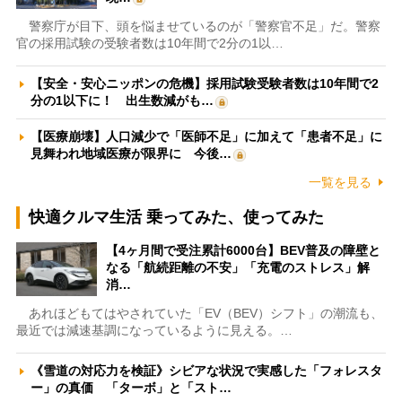
警察庁が目下、頭を悩ませているのが「警察官不足」だ。警察
官の採用試験の受験者数は10年間で2分の1以…
【安全・安心ニッポンの危機】採用試験受験者数は10年間で2
分の1以下に！ 出生数減がも…
【医療崩壊】人口減少で「医師不足」に加えて「患者不足」に
見舞われ地域医療が限界に 今後…
一覧を見る
快適クルマ生活 乗ってみた、使ってみた
【4ヶ月間で受注累計6000台】BEV普及の障壁と
なる「航続距離の不安」「充電のストレス」解
消…
あれほどもてはやされていた「EV（BEV）シフト」の潮流も、
最近では減速基調になっているように見える。…
《雪道の対応力を検証》シビアな状況で実感した「フォレスタ
ー」の真価 「ターボ」と「スト…