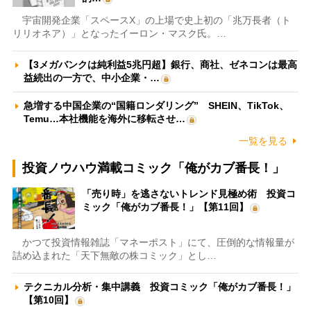
宇宙開発企業「スペースX」の上場で史上初の「兆万長者（ト
リリオネア）」となったイーロン・マスク氏。…
【3メガバンクは純利益5兆円超】銀行、商社、ゼネコンは最高
益続出の一方で、中小企業・…
急増する中国企業の“国籍ロンダリング” SHEIN、TikTok、
Temu…本社機能を海外に移転させ…
一覧を見る
投資ノウハウ満載コミック「俺がカブ番長！」
「売り時」を逃さないトレンド見極め術 投資コ
ミック「俺がカブ番長！」【第11回】
かつて投資情報雑誌「マネーポスト」にて、圧倒的な情報量が
詰め込まれた「天下無敵の株コミック」とし…
テクニカル分析・集中講義 投資コミック「俺がカブ番長！」
【第10回】