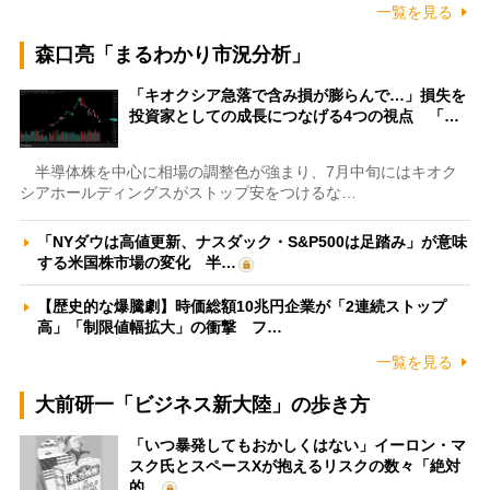
一覧を見る
森口亮「まるわかり市況分析」
「キオクシア急落で含み損が膨らんで…」損失を
投資家としての成長につなげる4つの視点 「…
半導体株を中心に相場の調整色が強まり、7月中旬にはキオク
シアホールディングスがストップ安をつけるな…
「NYダウは高値更新、ナスダック・S&P500は足踏み」が意味
する米国株市場の変化 半…
【歴史的な爆騰劇】時価総額10兆円企業が「2連続ストップ
高」「制限値幅拡大」の衝撃 フ…
一覧を見る
大前研一「ビジネス新大陸」の歩き方
「いつ暴発してもおかしくはない」イーロン・マ
スク氏とスペースXが抱えるリスクの数々「絶対
的…