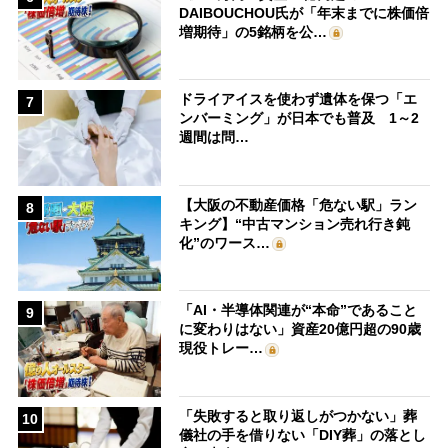
DAIBOUCHOU氏が「年末までに株価倍
増期待」の5銘柄を公…
ドライアイスを使わず遺体を保つ「エ
7
ンバーミング」が日本でも普及 1～2
週間は問…
【大阪の不動産価格「危ない駅」ラン
8
キング】“中古マンション売れ行き鈍
化”のワース…
「AI・半導体関連が“本命”であること
9
に変わりはない」資産20億円超の90歳
現役トレー…
「失敗すると取り返しがつかない」葬
10
儀社の手を借りない「DIY葬」の落とし