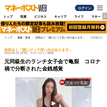
ログイン
トップ
投資
ビジネス
キャリア
ライフ
マネー
トップ
連載・著者
吉田みく「誰にだって言い分があります」
元同級生のラ
吉田みく「誰にだって言い分があります」
2020.08.25 16:00
マネーポストWEB
元同級生のランチ女子会で亀裂 コロナ
禍で分断された金銭感覚
もっと見る
arrow_forward_ios