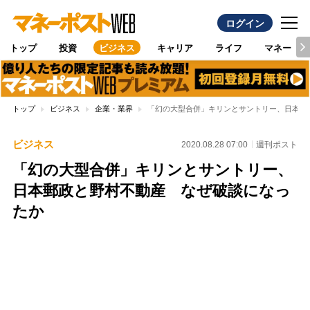
ログイン
トップ
投資
ビジネス
キャリア
ライフ
マネー
トップ
ビジネス
企業・業界
「幻の大型合併」キリンとサントリー、日本郵
ビジネス
2020.08.28 07:00
週刊ポスト
「幻の大型合併」キリンとサントリー、
日本郵政と野村不動産 なぜ破談になっ
たか
Loaded
:
97.10%
/
Unmute