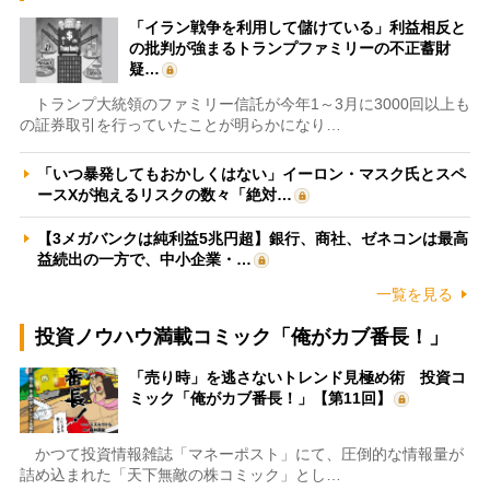
「イラン戦争を利用して儲けている」利益相反と
の批判が強まるトランプファミリーの不正蓄財
疑…
トランプ大統領のファミリー信託が今年1～3月に3000回以上も
の証券取引を行っていたことが明らかになり…
「いつ暴発してもおかしくはない」イーロン・マスク氏とスペ
ースXが抱えるリスクの数々「絶対…
【3メガバンクは純利益5兆円超】銀行、商社、ゼネコンは最高
益続出の一方で、中小企業・…
一覧を見る
投資ノウハウ満載コミック「俺がカブ番長！」
「売り時」を逃さないトレンド見極め術 投資コ
ミック「俺がカブ番長！」【第11回】
かつて投資情報雑誌「マネーポスト」にて、圧倒的な情報量が
詰め込まれた「天下無敵の株コミック」とし…