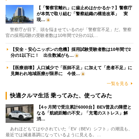
【「警察官離れ」に歯止めはかかるか？】警察庁
が本気で取り組む「警察組織の構造改革」 実
現…
警察庁が目下、頭を悩ませているのが「警察官不足」だ。警察
官の採用試験の受験者数は10年間で2分の1以…
【安全・安心ニッポンの危機】採用試験受験者数は10年間で2
分の1以下に！ 出生数減がも…
【医療崩壊】人口減少で「医師不足」に加えて「患者不足」に
見舞われ地域医療が限界に 今後…
一覧を見る
快適クルマ生活 乗ってみた、使ってみた
【4ヶ月間で受注累計6000台】BEV普及の障壁と
なる「航続距離の不安」「充電のストレス」解
消…
あれほどもてはやされていた「EV（BEV）シフト」の潮流も、
最近では減速基調になっているように見える。…