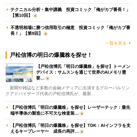
テクニカル分析・集中講義 投資コミック「俺がカブ番長！」
【第10回】
不透明相場に勝つ信用取引の極意 投資コミック「俺がカブ番
長！」【第9回】
一覧を見る
戸松信博の明日の爆騰株を探せ！
【戸松信博氏「明日の爆騰株」を探せ】トーメン
デバイス：サムスンを通じて世界のAIメモリ需
要…
新聞や雑誌など多数の金融メディアに出演するグローバルリン
クアドバイザーズ代表の戸松信博氏が、最新…
【戸松信博氏「明日の爆騰株」を探せ】レーザーテック：最先
端半導体の製造に不可欠な検査装…
【戸松信博氏「明日の爆騰株」を探せ】TDK：AIインフラを支
えるキープレーヤー 成長の再評…