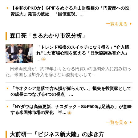
【令和のPKOか】GPIFをめぐる片山財務相の「円資産への投
資拡大」発言の波紋 「国債重視」…
一覧を見る
森口亮「まるわかり市況分析」
「トレンド転換のスイッチになり得る」“介入慣
れ”した市場心理を変える「日米協調為替介入」
…
日米両政府が、約28年ぶりとなる円買いの協調介入に踏み切っ
た。米国も追加介入を辞さない姿勢を示して…
「キオクシア急落で含み損が膨らんで…」損失を投資家として
の成長につなげる4つの視点 …
「NYダウは高値更新、ナスダック・S&P500は足踏み」が意味
する米国株市場の変化 半…
一覧を見る
大前研一「ビジネス新大陸」の歩き方