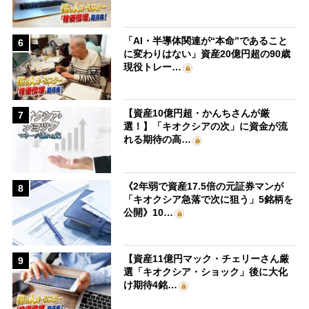
「AI・半導体関連が“本命”であること
6
に変わりはない」資産20億円超の90歳
現役トレー…
【資産10億円超・かんちさんが厳
7
選！】「キオクシアの次」に資金が流
れる期待の高…
《2年弱で資産17.5倍の元証券マンが
8
「キオクシア急落で次に狙う」5銘柄を
公開》10…
【資産11億円マック・チェリーさん厳
9
選「キオクシア・ショック」後に大化
け期待4銘…