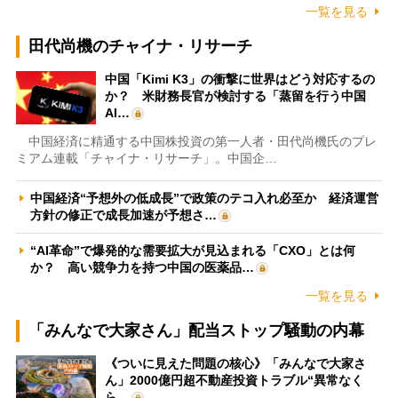
一覧を見る
田代尚機のチャイナ・リサーチ
中国「Kimi K3」の衝撃に世界はどう対応するの
か？ 米財務長官が検討する「蒸留を行う中国
AI…
中国経済に精通する中国株投資の第一人者・田代尚機氏のプレ
ミアム連載「チャイナ・リサーチ」。中国企…
中国経済“予想外の低成長”で政策のテコ入れ必至か 経済運営
方針の修正で成長加速が予想さ…
“AI革命”で爆発的な需要拡大が見込まれる「CXO」とは何
か？ 高い競争力を持つ中国の医薬品…
一覧を見る
「みんなで大家さん」配当ストップ騒動の内幕
《ついに見えた問題の核心》「みんなで大家さ
ん」2000億円超不動産投資トラブル“異常なく
ら…