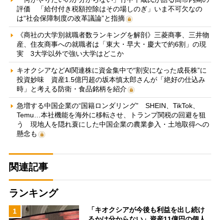
評価 「給付付き税額控除はその場しのぎ」いま不可欠なの
は“社会保障制度の改革議論”と指摘
《商社の大学別就職者数ランキングを解剖》三菱商事、三井物
産、住友商事への就職者は「東大・早大・慶大で約6割」の現
実 3大学以外で強い大学はどこか
キオクシアなどAI関連株に資金集中で“割安になった成長株”に
投資妙味 資産1.5億円超の坂本慎太郎さんが「絶好の仕込み
時」と考える防衛・食品銘柄を紹介
急増する中国企業の“国籍ロンダリング” SHEIN、TikTok、
Temu…本社機能を海外に移転させ、トランプ関税の回避を狙
う 現地人を隠れ蓑にした中国企業の農業参入・土地取得への
懸念も
関連記事
ランキング
「キオクシアが今後も利益を出し続け
1
るかは分からない」資産11億円の個人