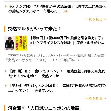
キオクシアHD「7万円割れからの急反発」は再びの上昇局面へ
の反転シグナルか？ 市場のムー…
一覧を見る
突然マルサがやって来た！
【最終回】1億6000万円の負債と引き換えに手に
入れたプライスレスな経験 ｜ 突然マルサがや…
2009年12月に発行された元FXトレーダー・磯貝清明氏の著書
『突然マルサがやって来た！～FXで10億円稼い…
【第9回】もう一度FXでリベンジ！ 種銭は差し押さえを免れ
た”ヒミツのお金” ｜ 突然マルサ…
【第8回】年利はなんと14.6％！ 毎日5万円超の延滞税が積み
上がっていく ｜ 突然マルサ…
一覧を見る
河合雅司「人口減少ニッポンの活路」