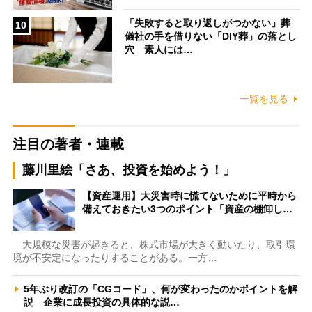
「失敗すると取り返しがつかない」葬
10
儀社の手を借りない「DIY葬」の落とし
穴 素人には…
一覧を見る
注目の著者・連載
藤川里絵「さあ、投資を始めよう！」
【資産運用】大災害時に慌てないために平時から
備えておきたい3つのポイント「資産の棚卸し…
大規模な災害が起きると、株式市場が大きく動いたり、取引環
境が不安定になったりすることがある。一方…
5年ぶり改訂の「CGコード」、何が変わったのかポイントを解
説 企業に成長投資の具体的な説…