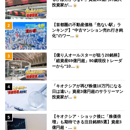
投資家が…
【首都圏の不動産価格「危ない駅」ラ
2
ンキング】“中古マンション売れ行き鈍
化”のワー…
【億り人オールスターが狙う20銘柄】
3
「総資産69億円超」90歳現役トレーダ
ーから“10…
「キオクシアが再び株価10万円になる
4
日は遠い」資産3億円超のサラリーマン
投資家が…
【キオクシア・ショック後に「株価倍
5
増」も期待できる注目銘柄5選】資産3
億円超・…