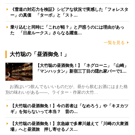
《雪道の対応力を検証》シビアな状況で実感した「フォレスタ
ー」の真価 「ターボ」と「スト…
乗り込むと同時に「これが軽？」と戸惑うのには理由があっ
た 「日産ルークス」さらなる躍進…
一覧を見る
大竹聡の「昼酒御免！」
【大竹聡の昼酒御免！】「ネグローニ」「山崎」
「マンハッタン」新宿三丁目の隠れ家バーで1…
お酒はいつ飲んでもいいものだが、昼から飲むお酒にはまた格
別の味わいがある――。ライター・作家の大竹…
【大竹聡の昼酒御免！】今の若者は「なめろう」や「キヌカツ
ギ」を知らないって本当？ 昔の…
【大竹聡の昼酒御免！】京急線で多摩川越えて「川崎の大衆酒
場」へと昼酒旅 押し寄せるノス…