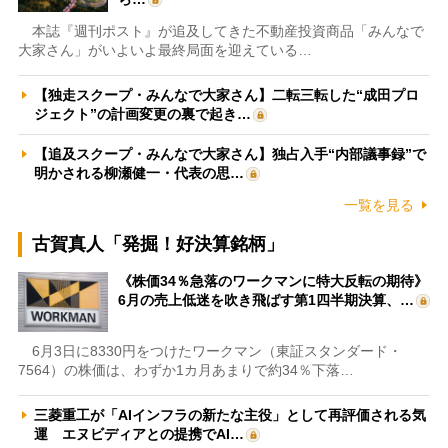
本誌『週刊ポスト』が追及してきた不動産投資商品「みんなで
大家さん」がいよいよ最終局面を迎えている…
【独走スクープ・みんなで大家さん】二転三転した“成田プロ
ジェクト”の計画変更の裏で起き…
【追及スクープ・みんなで大家さん】独占入手“内部議事録”で
明かされる柳瀬健一・代表の思…
一覧を見る
古賀真人「発掘！好決算銘柄」
《株価34％急落のワークマンに特大反転の期待》
6月の売上低迷を吹き飛ばす第1四半期決算、…
6月3日に8330円をつけたワークマン（東証スタンダード・
7564）の株価は、わずか1カ月あまりで約34％下落…
三菱重工が「AIインフラの新たな主役」として再評価される気
運 エヌビディアとの提携でAI…