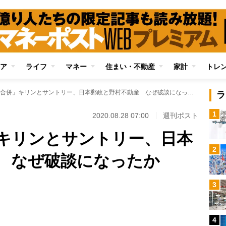
ア
ライフ
マネー
住まい・不動産
家計
トレ
「幻の大型合併」キリンとサントリー、日本郵政と野村不動産 なぜ破談になったか
ラ
1
2020.08.28 07:00
週刊ポスト
キリンとサントリー、日本
2
 なぜ破談になったか
Loaded
:
3
100.00%
/
4