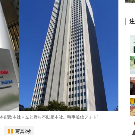
注
本郵政本社＝左と野村不動産本社。時事通信フォト）
写真2枚