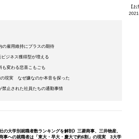
【お
202
内の雇用維持にプラスの期待
成長ビジネス獲得型が増える
料も変わる悲喜こもごも
割の現実 なぜ嫌なのか本音を探った
が禁止された社員たちの通勤事情
社の大学別就職者数ランキングを解剖》三菱商事、三井物産、
商事への就職者は「東大・早大・慶大で約6割」の現実 3大学