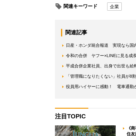
関連キーワード
企業
関連記事
日産・ホンダ統合報道 実現なら国
令和の合併 ヤフー×LINEに見る
平成合併企業社員、出身で出世も給
「管理職になりたくない」社員が8
役員用ハイヤーに感動！ 電車通勤
注目TOPIC
《商
住友