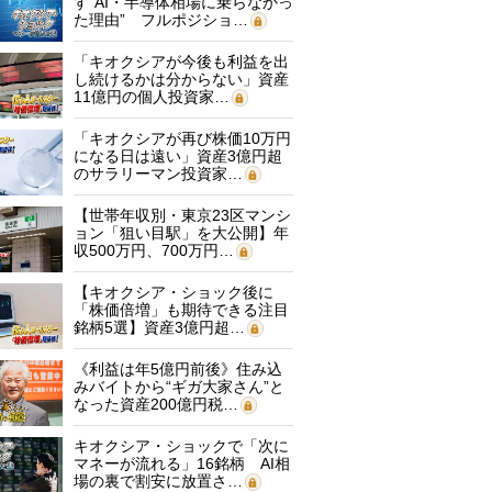
す“AI・半導体相場に乗らなかっ
た理由” フルポジショ…
「キオクシアが今後も利益を出
し続けるかは分からない」資産
11億円の個人投資家…
「キオクシアが再び株価10万円
になる日は遠い」資産3億円超
のサラリーマン投資家…
【世帯年収別・東京23区マンシ
ョン「狙い目駅」を大公開】年
収500万円、700万円…
【キオクシア・ショック後に
「株価倍増」も期待できる注目
銘柄5選】資産3億円超…
《利益は年5億円前後》住み込
みバイトから“ギガ大家さん”と
なった資産200億円税…
キオクシア・ショックで「次に
マネーが流れる」16銘柄 AI相
場の裏で割安に放置さ…