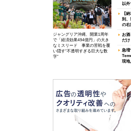
以外
【納
到、
の右
ジャングリア沖縄、開業1周年
お酒
で「経済効果494億円」の大き
だけ
なミスリード 事業の苦戦を覆
急増
い隠す“不透明すぎる巨大な数
Te
字”
現地