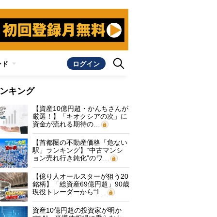
ンド
ログイン
ンキング
【資産10億円超・かんちさんが
厳選！】「キオクシアの次」に
資金が流れる期待の…
【首都圏の不動産価格「危ない
駅」ランキング】“中古マンシ
ョン売れ行き鈍化”のワ…
【億り人オールスターが狙う20
銘柄】「総資産69億円超」90歳
現役トレーダーから“1…
資産10億円超の投資家が明か