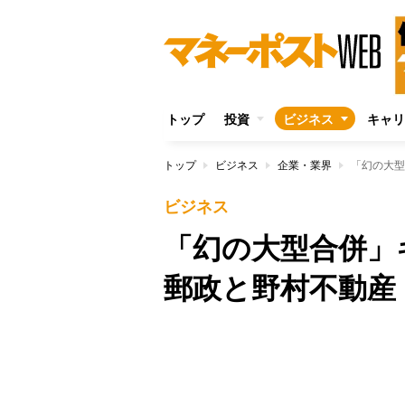
トップ
投資
ビジネス
キャリ
トップ
ビジネス
企業・業界
ビジネス
「幻の大型合併」
郵政と野村不動産
Unmute