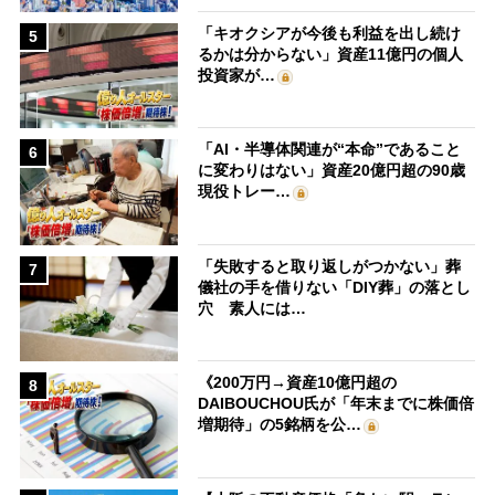
「キオクシアが今後も利益を出し続け
5
るかは分からない」資産11億円の個人
投資家が…
「AI・半導体関連が“本命”であること
6
に変わりはない」資産20億円超の90歳
現役トレー…
「失敗すると取り返しがつかない」葬
7
儀社の手を借りない「DIY葬」の落とし
穴 素人には…
《200万円→資産10億円超の
8
DAIBOUCHOU氏が「年末までに株価倍
増期待」の5銘柄を公…