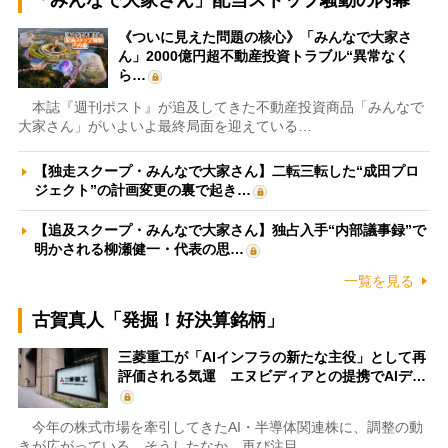
「みんなで大家さん」配当ストップ騒動の内幕
《ついに見えた問題の核心》「みんなで大家さ
ん」2000億円超不動産投資トラブル“異常なく
ら…
本誌『週刊ポスト』が追及してきた不動産投資商品「みんなで
大家さん」がいよいよ最終局面を迎えている…
【独走スクープ・みんなで大家さん】二転三転した“成田プロ
ジェクト”の計画変更の裏で起き…
【追及スクープ・みんなで大家さん】独占入手“内部議事録”で
明かされる柳瀬健一・代表の思…
一覧を見る
古賀真人「発掘！好決算銘柄」
三菱重工が「AIインフラの新たな主役」として再
評価される気運 エヌビディアとの提携でAIデ…
今年の株式市場を牽引してきたAI・半導体関連株に、調整の動
きが広がっている。そうしたなか、再び注目…