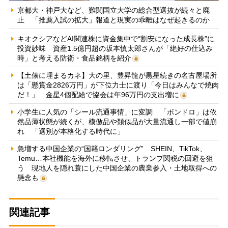
京都大・神戸大など、難関国立大学の総合型選抜が続々と廃
止 「推薦入試の拡大」報道と現実の乖離はなぜ起きるのか
キオクシアなどAI関連株に資金集中で“割安になった成長株”に
投資妙味 資産1.5億円超の坂本慎太郎さんが「絶好の仕込み
時」と考える防衛・食品銘柄を紹介
【土俵に埋まるカネ】大の里、豊昇龍が黒星続きの名古屋場所
は「懸賞金2826万円」が下位力士に渡り「今日はみんなで焼肉
だ！」 金星4個配給で協会は年96万円の支出増に
小学生に人気の「シール流通事情」に変調 「ボンドロ」は依
然品薄状態が続くが、模倣品や類似品が大量流通し一部で値崩
れ 「選別が本格化する時代に」
急増する中国企業の“国籍ロンダリング” SHEIN、TikTok、
Temu…本社機能を海外に移転させ、トランプ関税の回避を狙
う 現地人を隠れ蓑にした中国企業の農業参入・土地取得への
懸念も
関連記事