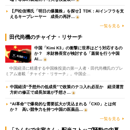
【戸松信博氏「明日の爆騰株」を探せ】TDK：AIインフラを支
えるキープレーヤー 成長の再評…
一覧を見る
田代尚機のチャイナ・リサーチ
中国「Kimi K3」の衝撃に世界はどう対応するの
か？ 米財務長官が検討する「蒸留を行う中国
AI…
中国経済に精通する中国株投資の第一人者・田代尚機氏のプレ
ミアム連載「チャイナ・リサーチ」。中国企…
中国経済“予想外の低成長”で政策のテコ入れ必至か 経済運営
方針の修正で成長加速が予想さ…
“AI革命”で爆発的な需要拡大が見込まれる「CXO」とは何
か？ 高い競争力を持つ中国の医薬品…
一覧を見る