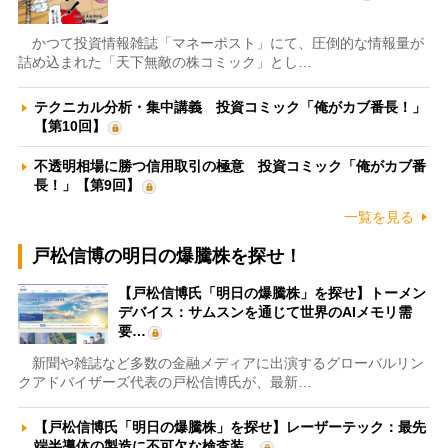
かつて投資情報雑誌「マネーポスト」にて、圧倒的な情報量が
詰め込まれた「天下無敵の株コミック」とし…
テクニカル分析・集中講義 投資コミック「俺がカブ番長！」
【第10回】
不透明相場に勝つ信用取引の極意 投資コミック「俺がカブ番
長！」【第9回】
一覧を見る
戸松信博の明日の爆騰株を探せ！
【戸松信博氏「明日の爆騰株」を探せ】トーメン
デバイス：サムスンを通じて世界のAIメモリ需
要…
新聞や雑誌など多数の金融メディアに出演するグローバルリン
クアドバイザーズ代表の戸松信博氏が、最新…
【戸松信博氏「明日の爆騰株」を探せ】レーザーテック：最先
端半導体の製造に不可欠な検査装…