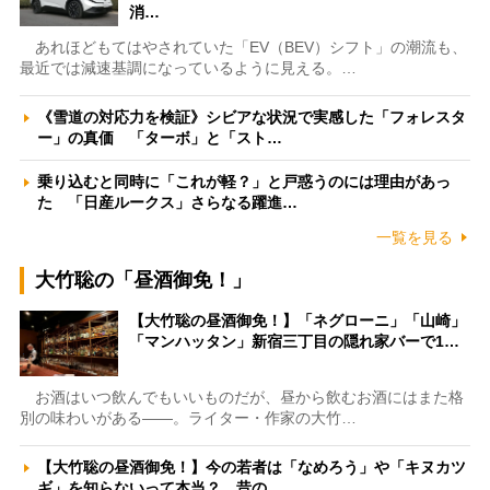
消…
あれほどもてはやされていた「EV（BEV）シフト」の潮流も、
最近では減速基調になっているように見える。…
《雪道の対応力を検証》シビアな状況で実感した「フォレスタ
ー」の真価 「ターボ」と「スト…
乗り込むと同時に「これが軽？」と戸惑うのには理由があっ
た 「日産ルークス」さらなる躍進…
一覧を見る
大竹聡の「昼酒御免！」
【大竹聡の昼酒御免！】「ネグローニ」「山崎」
「マンハッタン」新宿三丁目の隠れ家バーで1…
お酒はいつ飲んでもいいものだが、昼から飲むお酒にはまた格
別の味わいがある――。ライター・作家の大竹…
【大竹聡の昼酒御免！】今の若者は「なめろう」や「キヌカツ
ギ」を知らないって本当？ 昔の…