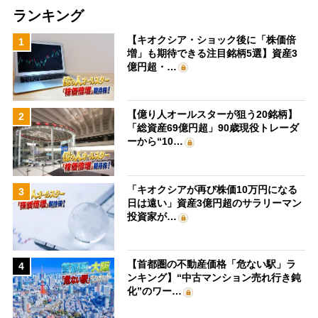
ランキング
【キオクシア・ショック後に「株価倍
1
増」も期待できる注目銘柄5選】資産3
億円超・…
【億り人オールスターが狙う20銘柄】
2
「総資産69億円超」90歳現役トレーダ
ーから“10…
「キオクシアが再び株価10万円になる
3
日は遠い」資産3億円超のサラリーマン
投資家が…
【首都圏の不動産価格「危ない駅」ラ
4
ンキング】“中古マンション売れ行き鈍
化”のワー…