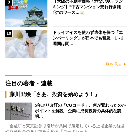
【大阪の不動産価格「危ない駅」ラン
9
キング】“中古マンション売れ行き鈍
化”のワース…
ドライアイスを使わず遺体を保つ「エ
10
ンバーミング」が日本でも普及 1～2
週間は問…
一覧を見る
注目の著者・連載
藤川里絵「さあ、投資を始めよう！」
5年ぶり改訂の「CGコード」、何が変わったのか
ポイントを解説 企業に成長投資の具体的な説
明…
金融庁と東京証券取引所が共同で策定している上場企業の経営
や取締役会のあり方を定める「コーポレート…