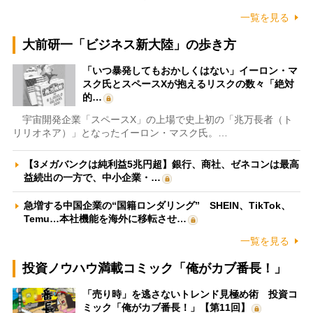
一覧を見る
大前研一「ビジネス新大陸」の歩き方
「いつ暴発してもおかしくはない」イーロン・マ
スク氏とスペースXが抱えるリスクの数々「絶対
的…
宇宙開発企業「スペースX」の上場で史上初の「兆万長者（ト
リリオネア）」となったイーロン・マスク氏。…
【3メガバンクは純利益5兆円超】銀行、商社、ゼネコンは最高
益続出の一方で、中小企業・…
急増する中国企業の“国籍ロンダリング” SHEIN、TikTok、
Temu…本社機能を海外に移転させ…
一覧を見る
投資ノウハウ満載コミック「俺がカブ番長！」
「売り時」を逃さないトレンド見極め術 投資コ
ミック「俺がカブ番長！」【第11回】