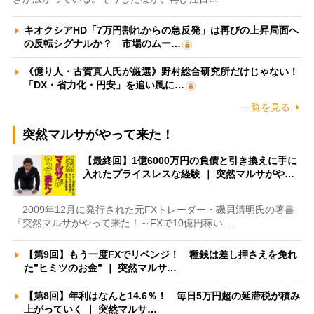
キオクシアHD「7万円割れからの急反発」は再びの上昇局面へ
の反転シグナルか？ 市場のムー…
《億り人・古賀真人氏が厳選》野村総合研究所だけじゃない！
「DX・省力化・円安」を追い風に…
一覧を見る
突然マルサがやって来た！
【最終回】1億6000万円の負債と引き換えに手に
入れたプライスレスな経験 ｜ 突然マルサがや…
2009年12月に発行された元FXトレーダー・磯貝清明氏の著書
『突然マルサがやって来た！～FXで10億円稼い…
【第9回】もう一度FXでリベンジ！ 種銭は差し押さえを免れ
た”ヒミツのお金” ｜ 突然マルサ…
【第8回】年利はなんと14.6％！ 毎日5万円超の延滞税が積み
上がっていく ｜ 突然マルサ…