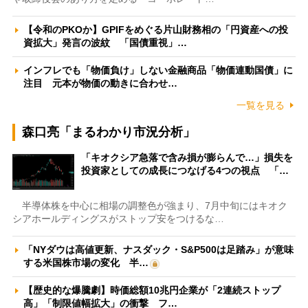
【令和のPKOか】GPIFをめぐる片山財務相の「円資産への投
資拡大」発言の波紋 「国債重視」…
インフレでも「物価負け」しない金融商品「物価連動国債」に
注目 元本が物価の動きに合わせ…
一覧を見る
森口亮「まるわかり市況分析」
「キオクシア急落で含み損が膨らんで…」損失を
投資家としての成長につなげる4つの視点 「…
半導体株を中心に相場の調整色が強まり、7月中旬にはキオク
シアホールディングスがストップ安をつけるな…
「NYダウは高値更新、ナスダック・S&P500は足踏み」が意味
する米国株市場の変化 半…
【歴史的な爆騰劇】時価総額10兆円企業が「2連続ストップ
高」「制限値幅拡大」の衝撃 フ…