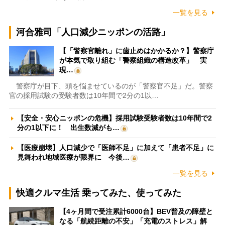
一覧を見る
河合雅司「人口減少ニッポンの活路」
【「警察官離れ」に歯止めはかかるか？】警察庁
が本気で取り組む「警察組織の構造改革」 実
現…
警察庁が目下、頭を悩ませているのが「警察官不足」だ。警察
官の採用試験の受験者数は10年間で2分の1以…
【安全・安心ニッポンの危機】採用試験受験者数は10年間で2
分の1以下に！ 出生数減がも…
【医療崩壊】人口減少で「医師不足」に加えて「患者不足」に
見舞われ地域医療が限界に 今後…
一覧を見る
快適クルマ生活 乗ってみた、使ってみた
【4ヶ月間で受注累計6000台】BEV普及の障壁と
なる「航続距離の不安」「充電のストレス」解