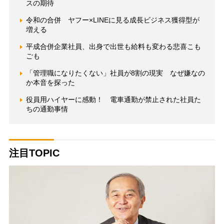
スの期待
令和の合併 ヤフー×LINEに見る成長ビジネス獲得型が
増える
平成合併企業社員、出身で出世も給料も変わる悲喜こも
ごも
「管理職になりたくない」社員が8割の現実 なぜ嫌なの
か本音を探った
役員用ハイヤーに感動！ 電車通勤が禁止された社員た
ちの通勤事情
注目TOPIC