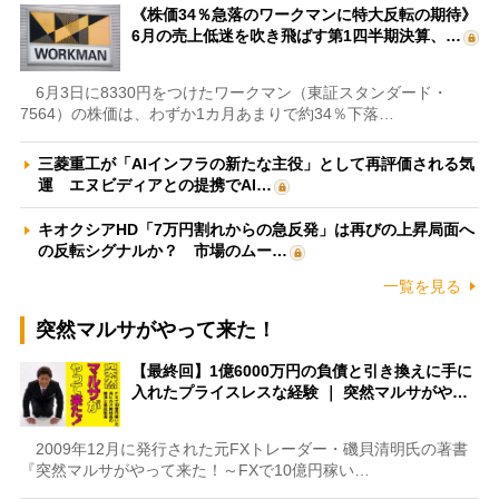
《株価34％急落のワークマンに特大反転の期待》
6月の売上低迷を吹き飛ばす第1四半期決算、…
6月3日に8330円をつけたワークマン（東証スタンダード・
7564）の株価は、わずか1カ月あまりで約34％下落…
三菱重工が「AIインフラの新たな主役」として再評価される気
運 エヌビディアとの提携でAI…
キオクシアHD「7万円割れからの急反発」は再びの上昇局面へ
の反転シグナルか？ 市場のムー…
一覧を見る
突然マルサがやって来た！
【最終回】1億6000万円の負債と引き換えに手に
入れたプライスレスな経験 ｜ 突然マルサがや…
2009年12月に発行された元FXトレーダー・磯貝清明氏の著書
『突然マルサがやって来た！～FXで10億円稼い…