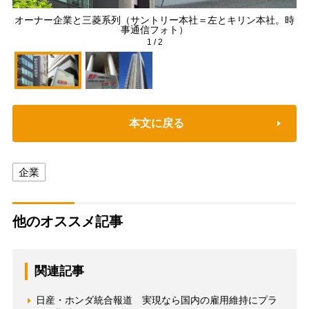
オーナー企業と三菱系列（サントリー本社＝左とキリン本社。時
準
事通信フォト）
1
/
2
本文に戻る
企業
他のオススメ記事
関連記事
日産・ホンダ統合報道 実現なら国内の雇用維持にプラ