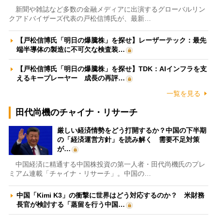
新聞や雑誌など多数の金融メディアに出演するグローバルリン
クアドバイザーズ代表の戸松信博氏が、最新…
【戸松信博氏「明日の爆騰株」を探せ】レーザーテック：最先
端半導体の製造に不可欠な検査装…
【戸松信博氏「明日の爆騰株」を探せ】TDK：AIインフラを支
えるキープレーヤー 成長の再評…
一覧を見る
田代尚機のチャイナ・リサーチ
厳しい経済情勢をどう打開するか？中国の下半期
の「経済運営方針」を読み解く 需要不足対策
が…
中国経済に精通する中国株投資の第一人者・田代尚機氏のプレ
ミアム連載「チャイナ・リサーチ」。中国の…
中国「Kimi K3」の衝撃に世界はどう対応するのか？ 米財務
長官が検討する「蒸留を行う中国…