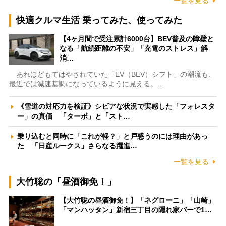
一覧を見る
快適クルマ生活 乗ってみた、使ってみた
【4ヶ月間で受注累計6000台】BEV普及の障壁と
なる「航続距離の不安」「充電のストレス」解
消…
あれほどもてはやされていた「EV（BEV）シフト」の潮流も、
最近では減速基調になっているように見える。…
《雪道の対応力を検証》シビアな状況で実感した「フォレスタ
ー」の真価 「ターボ」と「スト…
乗り込むと同時に「これが軽？」と戸惑うのには理由があっ
た 「日産ルークス」さらなる躍進…
一覧を見る
大竹聡の「昼酒御免！」
【大竹聡の昼酒御免！】「ネグローニ」「山崎」
「マンハッタン」新宿三丁目の隠れ家バーで1…