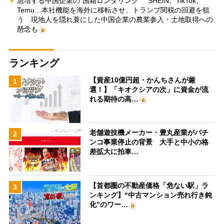
急増する中国企業の“国籍ロンダリング” SHEIN、TikTok、
Temu…本社機能を海外に移転させ、トランプ関税の回避を狙
う 現地人を隠れ蓑にした中国企業の農業参入・土地取得への
懸念も
ランキング
【資産10億円超・かんちさんが厳
1
選！】「キオクシアの次」に資金が流
れる期待の高…
老舗遊技機メーカー・豊丸産業がパチ
2
ンコ事業停止の背景 大手と中小の格
差拡大に拍車…
【首都圏の不動産価格「危ない駅」ラ
3
ンキング】“中古マンション売れ行き鈍
化”のワー…