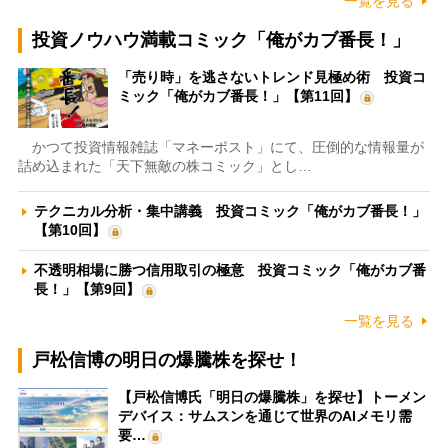
一覧を見る
投資ノウハウ満載コミック「俺がカブ番長！」
「売り時」を逃さないトレンド見極め術 投資コ
ミック「俺がカブ番長！」【第11回】
かつて投資情報雑誌「マネーポスト」にて、圧倒的な情報量が
詰め込まれた「天下無敵の株コミック」とし…
テクニカル分析・集中講義 投資コミック「俺がカブ番長！」
【第10回】
不透明相場に勝つ信用取引の極意 投資コミック「俺がカブ番
長！」【第9回】
一覧を見る
戸松信博の明日の爆騰株を探せ！
【戸松信博氏「明日の爆騰株」を探せ】トーメン
デバイス：サムスンを通じて世界のAIメモリ需
要…