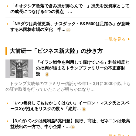
「キオクシア急落で含み損が膨らんで…」損失を投資家として
の成長につなげる4つの視点 …
「NYダウは高値更新、ナスダック・S&P500は足踏み」が意味
する米国株市場の変化 半…
一覧を見る
大前研一「ビジネス新大陸」の歩き方
「イラン戦争を利用して儲けている」利益相反と
の批判が強まるトランプファミリーの不正蓄財
疑…
トランプ大統領のファミリー信託が今年1～3月に3000回以上も
の証券取引を行っていたことが明らかになり…
「いつ暴発してもおかしくはない」イーロン・マスク氏とスペ
ースXが抱えるリスクの数々「絶対…
【3メガバンクは純利益5兆円超】銀行、商社、ゼネコンは最高
益続出の一方で、中小企業・…