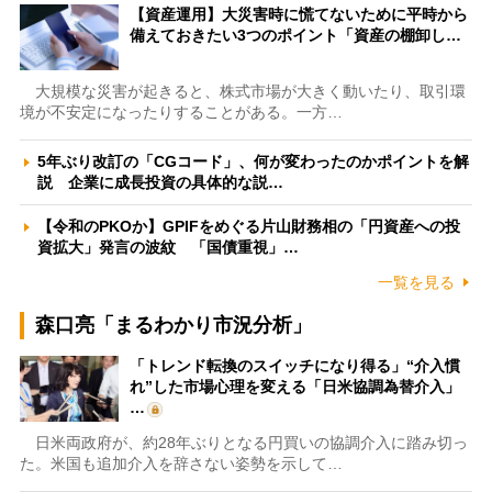
【資産運用】大災害時に慌てないために平時から
備えておきたい3つのポイント「資産の棚卸し…
大規模な災害が起きると、株式市場が大きく動いたり、取引環
境が不安定になったりすることがある。一方…
5年ぶり改訂の「CGコード」、何が変わったのかポイントを解
説 企業に成長投資の具体的な説…
【令和のPKOか】GPIFをめぐる片山財務相の「円資産への投
資拡大」発言の波紋 「国債重視」…
一覧を見る
森口亮「まるわかり市況分析」
「トレンド転換のスイッチになり得る」“介入慣
れ”した市場心理を変える「日米協調為替介入」
…
日米両政府が、約28年ぶりとなる円買いの協調介入に踏み切っ
た。米国も追加介入を辞さない姿勢を示して…