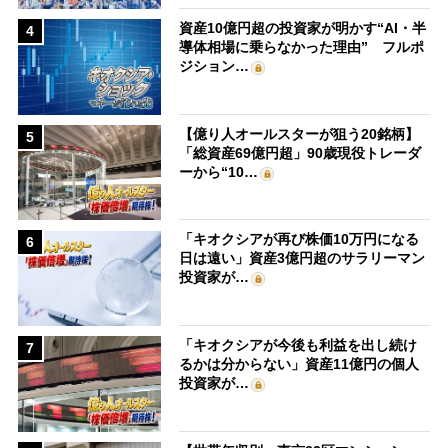
資産10億円超の投資家が明かす“AI・半
4
導体相場に乗らなかった理由” フルポ
ジション…
【億り人オールスターが狙う20銘柄】
5
「総資産69億円超」90歳現役トレーダ
ーから“10…
「キオクシアが再び株価10万円になる
6
日は遠い」資産3億円超のサラリーマン
投資家が…
「キオクシアが今後も利益を出し続け
7
るかは分からない」資産11億円の個人
投資家が…