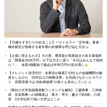
【75歳をすぎたらやめること】ベストセラー『定年後』著者・
楠木新氏が指南する老年期の好循環を呼び込む方法
【土俵に埋まるカネ】大の里、豊昇龍が黒星続きの名古屋場所
は「懸賞金2826万円」が下位力士に渡り「今日はみんなで焼肉
だ！」 金星4個配給で協会は年96万円の支出増に
【クレジット決済代行・全東信が破産】63社もの金融機関が融
資をしながら「20年以上の粉飾決算」を見抜けなかったカラク
リ 営業現場では“自転車操業”の焦りも表出していた
《商社の大学別就職者数ランキングを解剖》三菱商事、三井物
産、住友商事への就職者は「東大・早大・慶大で約6割」の現
実 3大学以外で強い大学はどこか