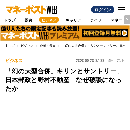
ログイン
トップ
投資
ビジネス
キャリア
ライフ
マネー
トップ
ビジネス
企業・業界
「幻の大型合併」キリンとサントリー、日本郵
ビジネス
2020.08.28 07:00
週刊ポスト
「幻の大型合併」キリンとサントリー、
日本郵政と野村不動産 なぜ破談になっ
たか
Loaded
:
96.31%
/
Unmute