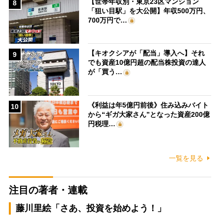
【世帯年収別・東京23区マンション
8
「狙い目駅」を大公開】年収500万円、
700万円で…
【キオクシアが「配当」導入へ】それ
9
でも資産10億円超の配当株投資の達人
が「買う…
《利益は年5億円前後》住み込みバイト
10
から“ギガ大家さん”となった資産200億
円税理…
一覧を見る
注目の著者・連載
藤川里絵「さあ、投資を始めよう！」