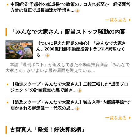
中国経済“予想外の低成長”で政策のテコ入れ必至か 経済運営
方針の修正で成長加速が予想さ…
一覧を見る
「みんなで大家さん」配当ストップ騒動の内幕
《ついに見えた問題の核心》「みんなで大家さ
ん」2000億円超不動産投資トラブル“異常なく
ら…
本誌『週刊ポスト』が追及してきた不動産投資商品「みんなで
大家さん」がいよいよ最終局面を迎えている…
【独走スクープ・みんなで大家さん】二転三転した“成田プロ
ジェクト”の計画変更の裏で起き…
【追及スクープ・みんなで大家さん】独占入手“内部議事録”で
明かされる柳瀬健一・代表の思…
一覧を見る
古賀真人「発掘！好決算銘柄」