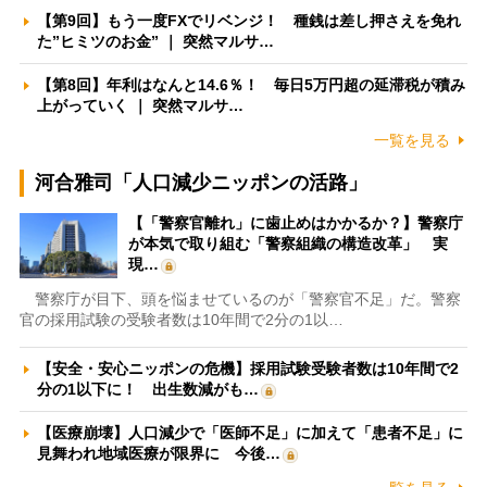
【第9回】もう一度FXでリベンジ！ 種銭は差し押さえを免れ
た”ヒミツのお金” ｜ 突然マルサ…
【第8回】年利はなんと14.6％！ 毎日5万円超の延滞税が積み
上がっていく ｜ 突然マルサ…
一覧を見る
河合雅司「人口減少ニッポンの活路」
【「警察官離れ」に歯止めはかかるか？】警察庁
が本気で取り組む「警察組織の構造改革」 実
現…
警察庁が目下、頭を悩ませているのが「警察官不足」だ。警察
官の採用試験の受験者数は10年間で2分の1以…
【安全・安心ニッポンの危機】採用試験受験者数は10年間で2
分の1以下に！ 出生数減がも…
【医療崩壊】人口減少で「医師不足」に加えて「患者不足」に
見舞われ地域医療が限界に 今後…