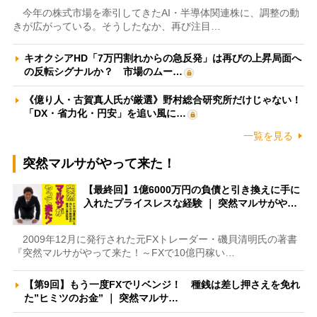
今年の株式市場を牽引してきたAI・半導体関連株に、調整の動
きが広がっている。そうしたなか、再び注目…
キオクシアHD「7万円割れからの急反発」は再びの上昇局面へ
の反転シグナルか？ 市場のムー…
《億り人・古賀真人氏が厳選》野村総合研究所だけじゃない！
「DX・省力化・円安」を追い風に…
一覧を見る
突然マルサがやって来た！
【最終回】1億6000万円の負債と引き換えに手に
入れたプライスレスな経験 ｜ 突然マルサがや…
2009年12月に発行された元FXトレーダー・磯貝清明氏の著書
『突然マルサがやって来た！～FXで10億円稼い…
【第9回】もう一度FXでリベンジ！ 種銭は差し押さえを免れ
た”ヒミツのお金” ｜ 突然マルサ…