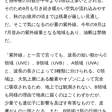
と熱帯夜の日数が平年より2倍以上多いとされる。
そのため9月も引き続き暖かい空気が流れ込みやす
く、秋のお彼岸の頃までは残暑が厳しい見通し
だ。そこで気になるのが夏の紫外線。今年の9月は
7月並みの紫外線量となる地域もあり、油断は禁物
だ。
「紫外線」と一言で言っても、波長の短い順からC
領域（UVC）、B領域（UVB）、A領域（UVA）
と、波長の長さによって3種類に分けられる。C領
域は、大気上層にある酸素やオゾンによって完全
に吸収されるため、地上では観測されない。B領域
も同様の理由で地表に届くのはごくわずかだが、
少量でも遺伝子に影響を及ぼす有害なもので、皮
膚がんの一因となる。また、B領域は肌の日焼けを