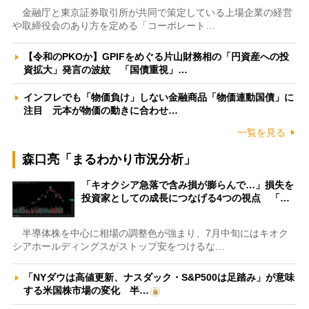
金融庁と東京証券取引所が共同で策定している上場企業の経営
や取締役会のあり方を定める「コーポレート…
【令和のPKOか】GPIFをめぐる片山財務相の「円資産への投
資拡大」発言の波紋 「国債重視」…
インフレでも「物価負け」しない金融商品「物価連動国債」に
注目 元本が物価の動きに合わせ…
一覧を見る
森口亮「まるわかり市況分析」
「キオクシア急落で含み損が膨らんで…」損失を
投資家としての成長につなげる4つの視点 「…
半導体株を中心に相場の調整色が強まり、7月中旬にはキオク
シアホールディングスがストップ安をつけるな…
「NYダウは高値更新、ナスダック・S&P500は足踏み」が意味
する米国株市場の変化 半…