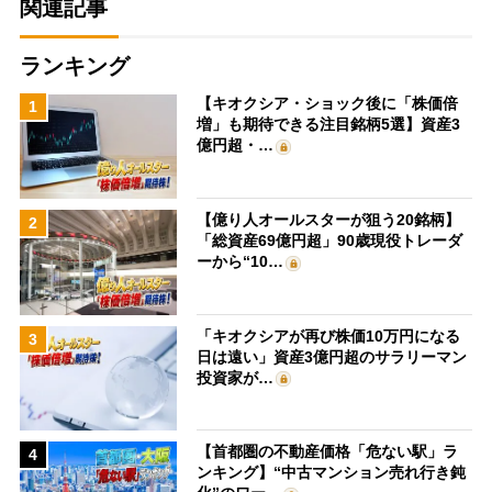
関連記事
ランキング
【キオクシア・ショック後に「株価倍
1
増」も期待できる注目銘柄5選】資産3
億円超・…
【億り人オールスターが狙う20銘柄】
2
「総資産69億円超」90歳現役トレーダ
ーから“10…
「キオクシアが再び株価10万円になる
3
日は遠い」資産3億円超のサラリーマン
投資家が…
【首都圏の不動産価格「危ない駅」ラ
4
ンキング】“中古マンション売れ行き鈍