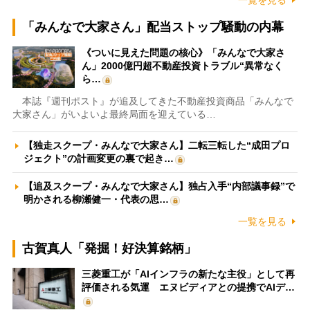
「みんなで大家さん」配当ストップ騒動の内幕
《ついに見えた問題の核心》「みんなで大家さ
ん」2000億円超不動産投資トラブル“異常なく
ら…
本誌『週刊ポスト』が追及してきた不動産投資商品「みんなで
大家さん」がいよいよ最終局面を迎えている…
【独走スクープ・みんなで大家さん】二転三転した“成田プロ
ジェクト”の計画変更の裏で起き…
【追及スクープ・みんなで大家さん】独占入手“内部議事録”で
明かされる柳瀬健一・代表の思…
一覧を見る
古賀真人「発掘！好決算銘柄」
三菱重工が「AIインフラの新たな主役」として再
評価される気運 エヌビディアとの提携でAIデ…