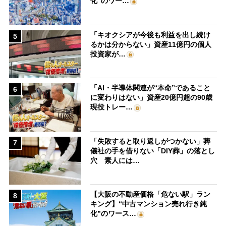
化”のワー…
「キオクシアが今後も利益を出し続け
5
るかは分からない」資産11億円の個人
投資家が…
「AI・半導体関連が“本命”であること
6
に変わりはない」資産20億円超の90歳
現役トレー…
「失敗すると取り返しがつかない」葬
7
儀社の手を借りない「DIY葬」の落とし
穴 素人には…
【大阪の不動産価格「危ない駅」ラン
8
キング】“中古マンション売れ行き鈍
化”のワース…