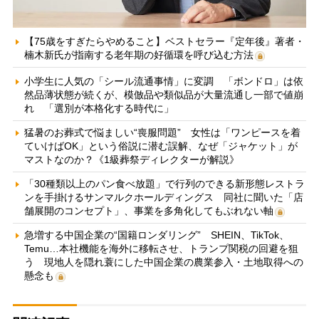
【75歳をすぎたらやめること】ベストセラー『定年後』著者・
楠木新氏が指南する老年期の好循環を呼び込む方法
小学生に人気の「シール流通事情」に変調 「ボンドロ」は依
然品薄状態が続くが、模倣品や類似品が大量流通し一部で値崩
れ 「選別が本格化する時代に」
猛暑のお葬式で悩ましい“喪服問題” 女性は「ワンピースを着
ていけばOK」という俗説に潜む誤解、なぜ「ジャケット」が
マストなのか？《1級葬祭ディレクターが解説》
「30種類以上のパン食べ放題」で行列のできる新形態レストラ
ンを手掛けるサンマルクホールディングス 同社に聞いた「店
舗展開のコンセプト」、事業を多角化してもぶれない軸
急増する中国企業の“国籍ロンダリング” SHEIN、TikTok、
Temu…本社機能を海外に移転させ、トランプ関税の回避を狙
う 現地人を隠れ蓑にした中国企業の農業参入・土地取得への
懸念も