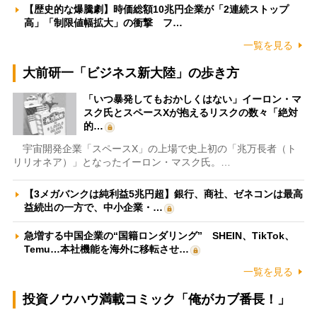
【歴史的な爆騰劇】時価総額10兆円企業が「2連続ストップ
高」「制限値幅拡大」の衝撃 フ…
一覧を見る
大前研一「ビジネス新大陸」の歩き方
「いつ暴発してもおかしくはない」イーロン・マ
スク氏とスペースXが抱えるリスクの数々「絶対
的…
宇宙開発企業「スペースX」の上場で史上初の「兆万長者（ト
リリオネア）」となったイーロン・マスク氏。…
【3メガバンクは純利益5兆円超】銀行、商社、ゼネコンは最高
益続出の一方で、中小企業・…
急増する中国企業の“国籍ロンダリング” SHEIN、TikTok、
Temu…本社機能を海外に移転させ…
一覧を見る
投資ノウハウ満載コミック「俺がカブ番長！」