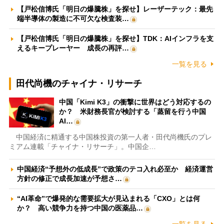
【戸松信博氏「明日の爆騰株」を探せ】レーザーテック：最先
端半導体の製造に不可欠な検査装…
【戸松信博氏「明日の爆騰株」を探せ】TDK：AIインフラを支
えるキープレーヤー 成長の再評…
一覧を見る
田代尚機のチャイナ・リサーチ
中国「Kimi K3」の衝撃に世界はどう対応するの
か？ 米財務長官が検討する「蒸留を行う中国
AI…
中国経済に精通する中国株投資の第一人者・田代尚機氏のプレ
ミアム連載「チャイナ・リサーチ」。中国企…
中国経済“予想外の低成長”で政策のテコ入れ必至か 経済運営
方針の修正で成長加速が予想さ…
“AI革命”で爆発的な需要拡大が見込まれる「CXO」とは何
か？ 高い競争力を持つ中国の医薬品…
一覧を見る