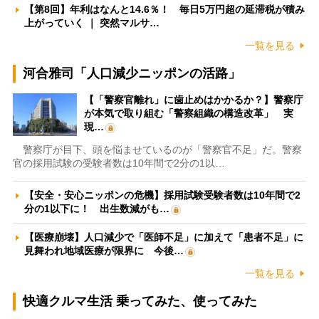
【第8回】年利はなんと14.6％！ 毎日5万円超の延滞税が積み
上がっていく ｜ 突然マルサ…
一覧を見る
河合雅司「人口減少ニッポンの活路」
【「警察官離れ」に歯止めはかかるか？】警察庁
が本気で取り組む「警察組織の構造改革」 実
現…
警察庁が目下、頭を悩ませているのが「警察官不足」だ。警察
官の採用試験の受験者数は10年間で2分の1以…
【安全・安心ニッポンの危機】採用試験受験者数は10年間で2
分の1以下に！ 出生数減がも…
【医療崩壊】人口減少で「医師不足」に加えて「患者不足」に
見舞われ地域医療が限界に 今後…
一覧を見る
快適クルマ生活 乗ってみた、使ってみた