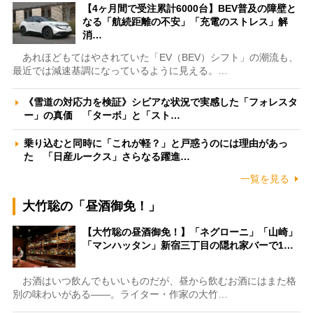
【4ヶ月間で受注累計6000台】BEV普及の障壁と
なる「航続距離の不安」「充電のストレス」解
消…
あれほどもてはやされていた「EV（BEV）シフト」の潮流も、
最近では減速基調になっているように見える。…
《雪道の対応力を検証》シビアな状況で実感した「フォレスタ
ー」の真価 「ターボ」と「スト…
乗り込むと同時に「これが軽？」と戸惑うのには理由があっ
た 「日産ルークス」さらなる躍進…
一覧を見る
大竹聡の「昼酒御免！」
【大竹聡の昼酒御免！】「ネグローニ」「山崎」
「マンハッタン」新宿三丁目の隠れ家バーで1…
お酒はいつ飲んでもいいものだが、昼から飲むお酒にはまた格
別の味わいがある――。ライター・作家の大竹…