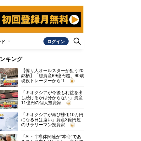
ンド
ログイン
ンキング
【億り人オールスターが狙う20
銘柄】「総資産69億円超」90歳
現役トレーダーから“1…
「キオクシアが今後も利益を出
し続けるかは分からない」資産
11億円の個人投資家…
「キオクシアが再び株価10万円
になる日は遠い」資産3億円超
のサラリーマン投資家…
「AI・半導体関連が“本命”であ