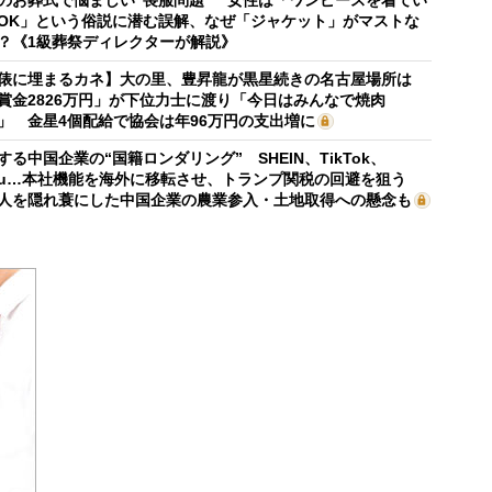
OK」という俗説に潜む誤解、なぜ「ジャケット」がマストな
？《1級葬祭ディレクターが解説》
俵に埋まるカネ】大の里、豊昇龍が黒星続きの名古屋場所は
賞金2826万円」が下位力士に渡り「今日はみんなで焼肉
」 金星4個配給で協会は年96万円の支出増に
する中国企業の“国籍ロンダリング” SHEIN、TikTok、
mu…本社機能を海外に移転させ、トランプ関税の回避を狙う
人を隠れ蓑にした中国企業の農業参入・土地取得への懸念も