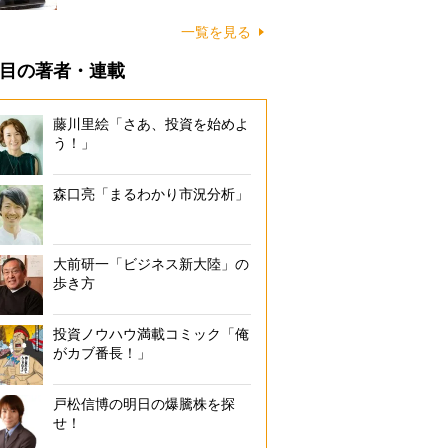
一覧を見る
目の著者・連載
藤川里絵「さあ、投資を始めよ
う！」
森口亮「まるわかり市況分析」
大前研一「ビジネス新大陸」の
歩き方
投資ノウハウ満載コミック「俺
がカブ番長！」
戸松信博の明日の爆騰株を探
せ！