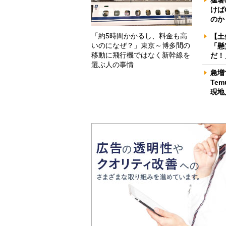
けば
のか
「約5時間かかるし、料金も高
【土
いのになぜ？」東京～博多間の
「懸
移動に飛行機ではなく新幹線を
だ！
選ぶ人の事情
急増
Te
現地