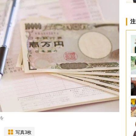
注
を
写真3枚