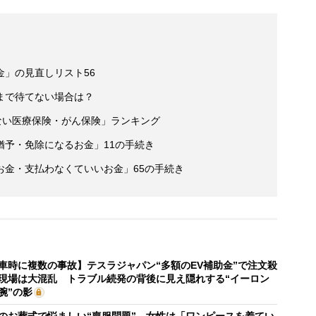
」の見直しリスト56
まで待てない場合は？
ない医療保険・がん保険」ランキング
猶予・免除になるお金」11の手続き
お金・支払わなくていいお金」65の手続き
車時に複数の事故】テスラジャパン“多額のEV補助金”で注文殺
現場は大混乱 トラブル続発の背後に見え隠れする“イーロン
腕”の影
のお葬式で悩ましい“喪服問題” 女性は「ワンピースを着てい