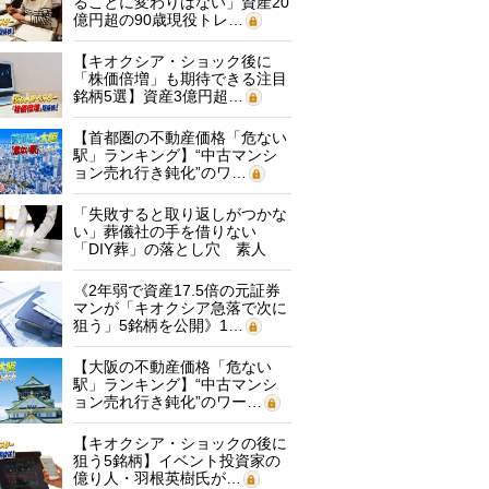
ることに変わりはない」資産20
億円超の90歳現役トレ…
【キオクシア・ショック後に
「株価倍増」も期待できる注目
銘柄5選】資産3億円超…
【首都圏の不動産価格「危ない
駅」ランキング】“中古マンシ
ョン売れ行き鈍化”のワ…
「失敗すると取り返しがつかな
い」葬儀社の手を借りない
「DIY葬」の落とし穴 素人
に…
《2年弱で資産17.5倍の元証券
マンが「キオクシア急落で次に
狙う」5銘柄を公開》1…
【大阪の不動産価格「危ない
駅」ランキング】“中古マンシ
ョン売れ行き鈍化”のワー…
【キオクシア・ショックの後に
狙う5銘柄】イベント投資家の
億り人・羽根英樹氏が…