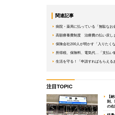
関連記事
病院・薬局に払っている「無駄なお金
高額療養費制度 治療費の払い戻し
保険会社200人が明かす「入りたく
所得税、保険料、電気代…「支払い
生活を守る！「申請すればもらえる
注目TOPIC
【納
到、
の右
猛暑