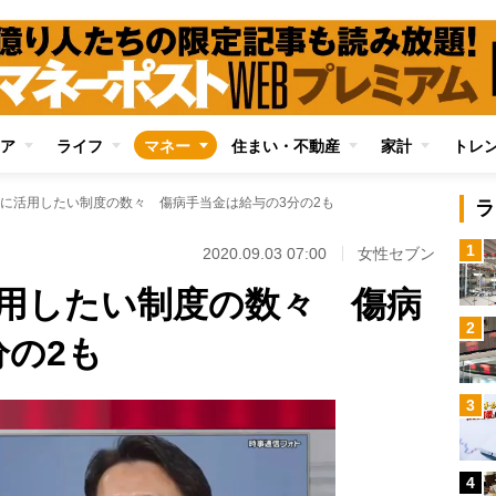
ア
ライフ
マネー
住まい・不動産
家計
トレ
に活用したい制度の数々 傷病手当金は給与の3分の2も
ラ
1
2020.09.03 07:00
女性セブン
用したい制度の数々 傷病
2
分の2も
3
4