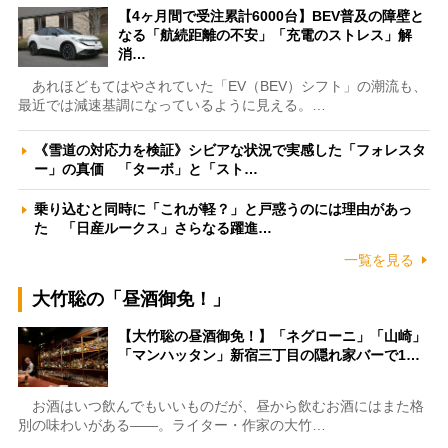
【4ヶ月間で受注累計6000台】BEV普及の障壁と
なる「航続距離の不安」「充電のストレス」解
消…
あれほどもてはやされていた「EV（BEV）シフト」の潮流も、
最近では減速基調になっているように見える。…
《雪道の対応力を検証》シビアな状況で実感した「フォレスタ
ー」の真価 「ターボ」と「スト…
乗り込むと同時に「これが軽？」と戸惑うのには理由があっ
た 「日産ルークス」さらなる躍進…
一覧を見る
大竹聡の「昼酒御免！」
【大竹聡の昼酒御免！】「ネグローニ」「山崎」
「マンハッタン」新宿三丁目の隠れ家バーで1…
お酒はいつ飲んでもいいものだが、昼から飲むお酒にはまた格
別の味わいがある――。ライター・作家の大竹…