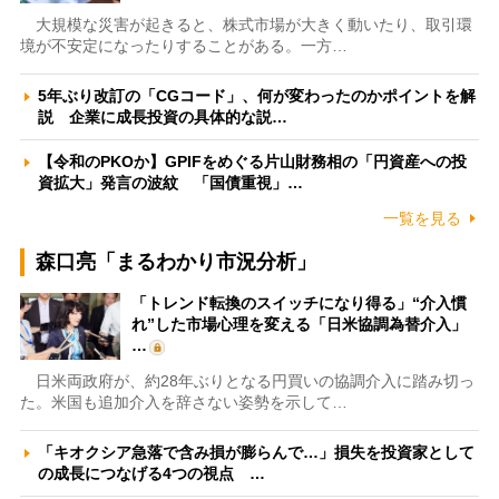
大規模な災害が起きると、株式市場が大きく動いたり、取引環
境が不安定になったりすることがある。一方…
5年ぶり改訂の「CGコード」、何が変わったのかポイントを解
説 企業に成長投資の具体的な説…
【令和のPKOか】GPIFをめぐる片山財務相の「円資産への投
資拡大」発言の波紋 「国債重視」…
一覧を見る
森口亮「まるわかり市況分析」
「トレンド転換のスイッチになり得る」“介入慣
れ”した市場心理を変える「日米協調為替介入」
…
日米両政府が、約28年ぶりとなる円買いの協調介入に踏み切っ
た。米国も追加介入を辞さない姿勢を示して…
「キオクシア急落で含み損が膨らんで…」損失を投資家として
の成長につなげる4つの視点 …