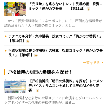
「売り時」を逃さないトレンド見極め術 投資コ
ミック「俺がカブ番長！」【第11回】
かつて投資情報雑誌「マネーポスト」にて、圧倒的な情報量が
詰め込まれた「天下無敵の株コミック」とし…
テクニカル分析・集中講義 投資コミック「俺がカブ番長！」
【第10回】
不透明相場に勝つ信用取引の極意 投資コミック「俺がカブ番
長！」【第9回】
一覧を見る
戸松信博の明日の爆騰株を探せ！
【戸松信博氏「明日の爆騰株」を探せ】トーメン
デバイス：サムスンを通じて世界のAIメモリ需
要…
新聞や雑誌など多数の金融メディアに出演するグローバルリン
クアドバイザーズ代表の戸松信博氏が、最新…