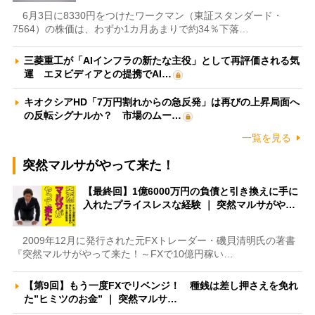
6月3日に8330円をつけたワークマン（東証スタンダード・
7564）の株価は、わずか1カ月あまりで約34％下落…
三菱重工が「AIインフラの新たな主役」として再評価される気
運 エヌビディアとの提携でAI…
キオクシアHD「7万円割れからの急反発」は再びの上昇局面へ
の反転シグナルか？ 市場のムー…
一覧を見る
突然マルサがやって来た！
【最終回】1億6000万円の負債と引き換えに手に
入れたプライスレスな経験 ｜ 突然マルサがや…
2009年12月に発行された元FXトレーダー・磯貝清明氏の著書
『突然マルサがやって来た！～FXで10億円稼い…
【第9回】もう一度FXでリベンジ！ 種銭は差し押さえを免れ
た”ヒミツのお金” ｜ 突然マルサ…