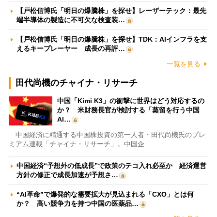
【戸松信博氏「明日の爆騰株」を探せ】レーザーテック：最先
端半導体の製造に不可欠な検査装…
【戸松信博氏「明日の爆騰株」を探せ】TDK：AIインフラを支
えるキープレーヤー 成長の再評…
一覧を見る
田代尚機のチャイナ・リサーチ
中国「Kimi K3」の衝撃に世界はどう対応するの
か？ 米財務長官が検討する「蒸留を行う中国
AI…
中国経済に精通する中国株投資の第一人者・田代尚機氏のプレ
ミアム連載「チャイナ・リサーチ」。中国企…
中国経済“予想外の低成長”で政策のテコ入れ必至か 経済運営
方針の修正で成長加速が予想さ…
“AI革命”で爆発的な需要拡大が見込まれる「CXO」とは何
か？ 高い競争力を持つ中国の医薬品…