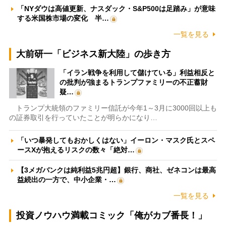
「NYダウは高値更新、ナスダック・S&P500は足踏み」が意味
する米国株市場の変化 半…
一覧を見る
大前研一「ビジネス新大陸」の歩き方
「イラン戦争を利用して儲けている」利益相反と
の批判が強まるトランプファミリーの不正蓄財
疑…
トランプ大統領のファミリー信託が今年1～3月に3000回以上も
の証券取引を行っていたことが明らかになり…
「いつ暴発してもおかしくはない」イーロン・マスク氏とスペ
ースXが抱えるリスクの数々「絶対…
【3メガバンクは純利益5兆円超】銀行、商社、ゼネコンは最高
益続出の一方で、中小企業・…
一覧を見る
投資ノウハウ満載コミック「俺がカブ番長！」