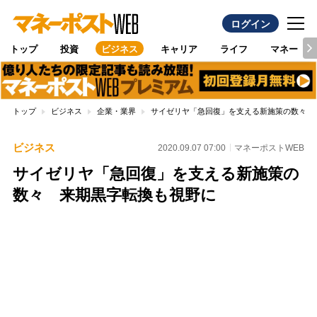
ログイン
トップ
投資
ビジネス
キャリア
ライフ
マネー
トップ
ビジネス
企業・業界
サイゼリヤ「急回復」を支える新施策の数々 
ビジネス
2020.09.07 07:00
マネーポストWEB
サイゼリヤ「急回復」を支える新施策の
数々 来期黒字転換も視野に
Loaded
:
100.00%
/
Unmute