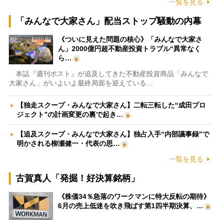
一覧を見る
「みんなで大家さん」配当ストップ騒動の内幕
《ついに見えた問題の核心》「みんなで大家さ
ん」2000億円超不動産投資トラブル“異常なく
ら…
本誌『週刊ポスト』が追及してきた不動産投資商品「みんなで
大家さん」がいよいよ最終局面を迎えている…
【独走スクープ・みんなで大家さん】二転三転した“成田プロ
ジェクト”の計画変更の裏で起き…
【追及スクープ・みんなで大家さん】独占入手“内部議事録”で
明かされる柳瀬健一・代表の思…
一覧を見る
古賀真人「発掘！好決算銘柄」
《株価34％急落のワークマンに特大反転の期待》
6月の売上低迷を吹き飛ばす第1四半期決算、…