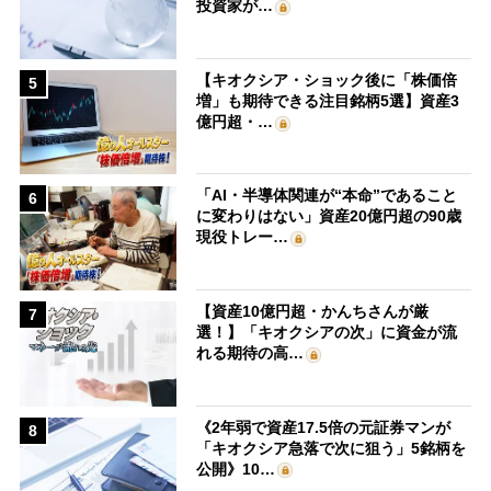
投資家が…
【キオクシア・ショック後に「株価倍
5
増」も期待できる注目銘柄5選】資産3
億円超・…
「AI・半導体関連が“本命”であること
6
に変わりはない」資産20億円超の90歳
現役トレー…
【資産10億円超・かんちさんが厳
7
選！】「キオクシアの次」に資金が流
れる期待の高…
《2年弱で資産17.5倍の元証券マンが
8
「キオクシア急落で次に狙う」5銘柄を
公開》10…