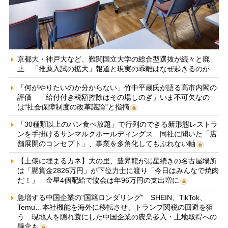
京都大・神戸大など、難関国立大学の総合型選抜が続々と廃
止 「推薦入試の拡大」報道と現実の乖離はなぜ起きるのか
「何がやりたいのか分からない」竹中平蔵氏が語る高市内閣の
評価 「給付付き税額控除はその場しのぎ」いま不可欠なの
は“社会保障制度の改革議論”と指摘
「30種類以上のパン食べ放題」で行列のできる新形態レストラ
ンを手掛けるサンマルクホールディングス 同社に聞いた「店
舗展開のコンセプト」、事業を多角化してもぶれない軸
【土俵に埋まるカネ】大の里、豊昇龍が黒星続きの名古屋場所
は「懸賞金2826万円」が下位力士に渡り「今日はみんなで焼肉
だ！」 金星4個配給で協会は年96万円の支出増に
急増する中国企業の“国籍ロンダリング” SHEIN、TikTok、
Temu…本社機能を海外に移転させ、トランプ関税の回避を狙
う 現地人を隠れ蓑にした中国企業の農業参入・土地取得への
懸念も