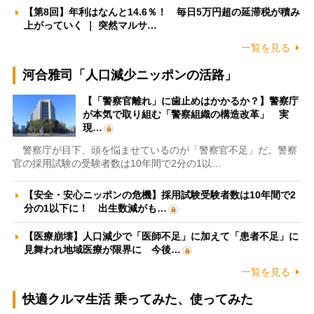
【第8回】年利はなんと14.6％！ 毎日5万円超の延滞税が積み
上がっていく ｜ 突然マルサ…
一覧を見る
河合雅司「人口減少ニッポンの活路」
【「警察官離れ」に歯止めはかかるか？】警察庁
が本気で取り組む「警察組織の構造改革」 実
現…
警察庁が目下、頭を悩ませているのが「警察官不足」だ。警察
官の採用試験の受験者数は10年間で2分の1以…
【安全・安心ニッポンの危機】採用試験受験者数は10年間で2
分の1以下に！ 出生数減がも…
【医療崩壊】人口減少で「医師不足」に加えて「患者不足」に
見舞われ地域医療が限界に 今後…
一覧を見る
快適クルマ生活 乗ってみた、使ってみた