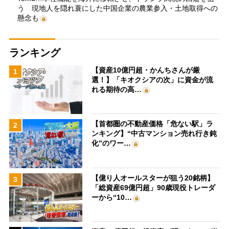
う 現地人を隠れ蓑にした中国企業の農業参入・土地取得への
懸念も
ランキング
【資産10億円超・かんちさんが厳
1
選！】「キオクシアの次」に資金が流
れる期待の高…
【首都圏の不動産価格「危ない駅」ラ
2
ンキング】“中古マンション売れ行き鈍
化”のワー…
【億り人オールスターが狙う20銘柄】
3
「総資産69億円超」90歳現役トレーダ
ーから“10…