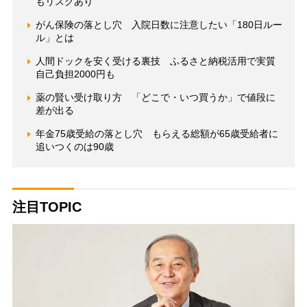
もリスクあり
がん保険の落とし穴 入院日数に注意したい「180日ルー
ル」とは
人間ドックを安く受ける裏技 ふるさと納税活用で実質
自己負担2000円も
薬の賢い受け取り方 「どこで・いつ買うか」で値段に
差が出る
年金75歳受給の落とし穴 もらえる総額が65歳受給者に
追いつくのは90歳
注目TOPIC