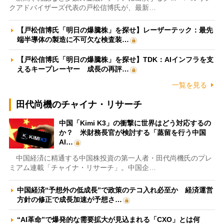
クアドバイザーズ代表の戸松信博氏が、最新…
【戸松信博氏「明日の爆騰株」を探せ】レーザーテック：最先
端半導体の製造に不可欠な検査装…
【戸松信博氏「明日の爆騰株」を探せ】TDK：AIインフラを支
えるキープレーヤー 成長の再評…
一覧を見る
田代尚機のチャイナ・リサーチ
中国「Kimi K3」の衝撃に世界はどう対応するの
か？ 米財務長官が検討する「蒸留を行う中国
AI…
中国経済に精通する中国株投資の第一人者・田代尚機氏のプレ
ミアム連載「チャイナ・リサーチ」。中国企…
中国経済“予想外の低成長”で政策のテコ入れ必至か 経済運営
方針の修正で成長加速が予想さ…
“AI革命”で爆発的な需要拡大が見込まれる「CXO」とは何