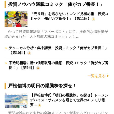
投資ノウハウ満載コミック「俺がカブ番長！」
「売り時」を逃さないトレンド見極め術 投資コ
ミック「俺がカブ番長！」【第11回】
かつて投資情報雑誌「マネーポスト」にて、圧倒的な情報量が
詰め込まれた「天下無敵の株コミック」とし…
テクニカル分析・集中講義 投資コミック「俺がカブ番長！」
【第10回】
不透明相場に勝つ信用取引の極意 投資コミック「俺がカブ番
長！」【第9回】
一覧を見る
戸松信博の明日の爆騰株を探せ！
【戸松信博氏「明日の爆騰株」を探せ】トーメン
デバイス：サムスンを通じて世界のAIメモリ需
要…
新聞や雑誌など多数の金融メディアに出演するグローバルリン