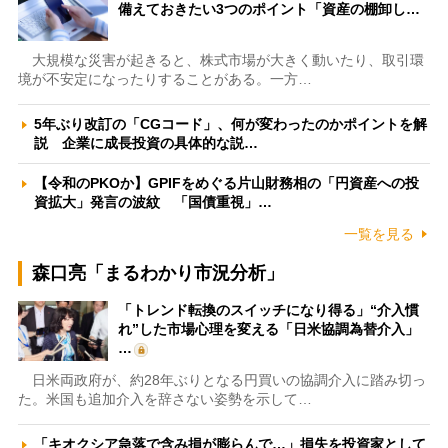
備えておきたい3つのポイント「資産の棚卸し…
大規模な災害が起きると、株式市場が大きく動いたり、取引環
境が不安定になったりすることがある。一方…
5年ぶり改訂の「CGコード」、何が変わったのかポイントを解
説 企業に成長投資の具体的な説…
【令和のPKOか】GPIFをめぐる片山財務相の「円資産への投
資拡大」発言の波紋 「国債重視」…
一覧を見る
森口亮「まるわかり市況分析」
「トレンド転換のスイッチになり得る」“介入慣
れ”した市場心理を変える「日米協調為替介入」
…
日米両政府が、約28年ぶりとなる円買いの協調介入に踏み切っ
た。米国も追加介入を辞さない姿勢を示して…
「キオクシア急落で含み損が膨らんで…」損失を投資家として