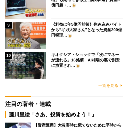
億円超・…
《利益は年5億円前後》住み込みバイト
9
から“ギガ大家さん”となった資産200億
円税理…
キオクシア・ショックで「次にマネー
10
が流れる」16銘柄 AI相場の裏で割安
に放置され…
一覧を見る
注目の著者・連載
藤川里絵「さあ、投資を始めよう！」
【資産運用】大災害時に慌てないために平時から