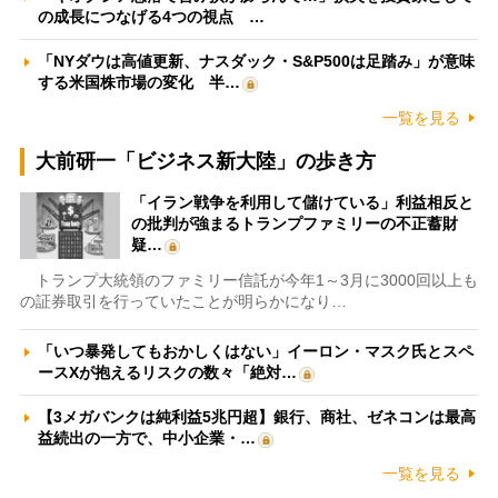
の成長につなげる4つの視点 …
「NYダウは高値更新、ナスダック・S&P500は足踏み」が意味
する米国株市場の変化 半…
一覧を見る
大前研一「ビジネス新大陸」の歩き方
「イラン戦争を利用して儲けている」利益相反と
の批判が強まるトランプファミリーの不正蓄財
疑…
トランプ大統領のファミリー信託が今年1～3月に3000回以上も
の証券取引を行っていたことが明らかになり…
「いつ暴発してもおかしくはない」イーロン・マスク氏とスペ
ースXが抱えるリスクの数々「絶対…
【3メガバンクは純利益5兆円超】銀行、商社、ゼネコンは最高
益続出の一方で、中小企業・…
一覧を見る