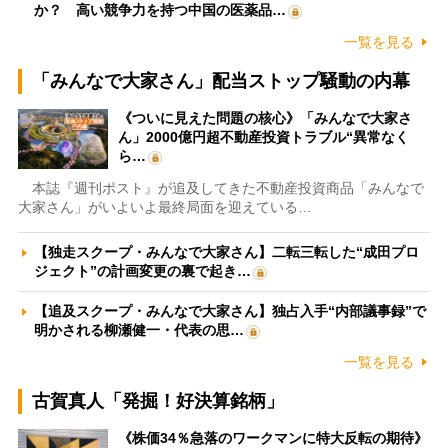
か？ 高い競争力を持つ中国の医薬品…
一覧を見る
「みんなで大家さん」配当ストップ騒動の内幕
《ついに見えた問題の核心》「みんなで大家さ
ん」2000億円超不動産投資トラブル“異常なく
ら…
本誌『週刊ポスト』が追及してきた不動産投資商品「みんなで
大家さん」がいよいよ最終局面を迎えている…
【独走スクープ・みんなで大家さん】二転三転した“成田プロ
ジェクト”の計画変更の裏で起き…
【追及スクープ・みんなで大家さん】独占入手“内部議事録”で
明かされる柳瀬健一・代表の思…
一覧を見る
古賀真人「発掘！好決算銘柄」
《株価34％急落のワークマンに特大反転の期待》