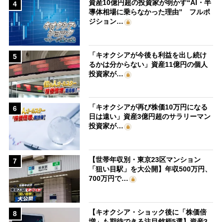
資産10億円超の投資家が明かす“AI・半
4
導体相場に乗らなかった理由” フルポ
ジション…
「キオクシアが今後も利益を出し続け
5
るかは分からない」資産11億円の個人
投資家が…
「キオクシアが再び株価10万円になる
6
日は遠い」資産3億円超のサラリーマン
投資家が…
【世帯年収別・東京23区マンション
7
「狙い目駅」を大公開】年収500万円、
700万円で…
【キオクシア・ショック後に「株価倍
8
増」も期待できる注目銘柄5選】資産3