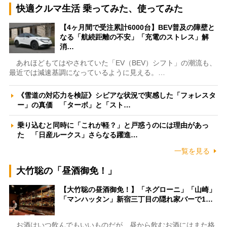
快適クルマ生活 乗ってみた、使ってみた
【4ヶ月間で受注累計6000台】BEV普及の障壁と
なる「航続距離の不安」「充電のストレス」解
消…
あれほどもてはやされていた「EV（BEV）シフト」の潮流も、
最近では減速基調になっているように見える。…
《雪道の対応力を検証》シビアな状況で実感した「フォレスタ
ー」の真価 「ターボ」と「スト…
乗り込むと同時に「これが軽？」と戸惑うのには理由があっ
た 「日産ルークス」さらなる躍進…
一覧を見る
大竹聡の「昼酒御免！」
【大竹聡の昼酒御免！】「ネグローニ」「山崎」
「マンハッタン」新宿三丁目の隠れ家バーで1…
お酒はいつ飲んでもいいものだが、昼から飲むお酒にはまた格