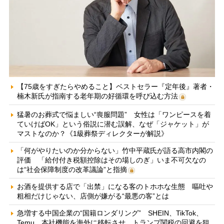
【75歳をすぎたらやめること】ベストセラー『定年後』著者・
楠木新氏が指南する老年期の好循環を呼び込む方法
猛暑のお葬式で悩ましい“喪服問題” 女性は「ワンピースを着
ていけばOK」という俗説に潜む誤解、なぜ「ジャケット」が
マストなのか？《1級葬祭ディレクターが解説》
「何がやりたいのか分からない」竹中平蔵氏が語る高市内閣の
評価 「給付付き税額控除はその場しのぎ」いま不可欠なの
は“社会保障制度の改革議論”と指摘
お酒を提供する店で「出禁」になる客のトホホな生態 嘔吐や
粗相だけじゃない、店側が嫌がる“最悪の客”とは
急増する中国企業の“国籍ロンダリング” SHEIN、TikTok、
Temu…本社機能を海外に移転させ、トランプ関税の回避を狙