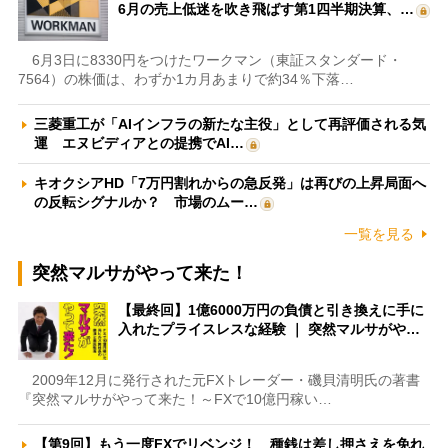
6月の売上低迷を吹き飛ばす第1四半期決算、…
6月3日に8330円をつけたワークマン（東証スタンダード・
7564）の株価は、わずか1カ月あまりで約34％下落…
三菱重工が「AIインフラの新たな主役」として再評価される気
運 エヌビディアとの提携でAI…
キオクシアHD「7万円割れからの急反発」は再びの上昇局面へ
の反転シグナルか？ 市場のムー…
一覧を見る
突然マルサがやって来た！
【最終回】1億6000万円の負債と引き換えに手に
入れたプライスレスな経験 ｜ 突然マルサがや…
2009年12月に発行された元FXトレーダー・磯貝清明氏の著書
『突然マルサがやって来た！～FXで10億円稼い…
【第9回】もう一度FXでリベンジ！ 種銭は差し押さえを免れ