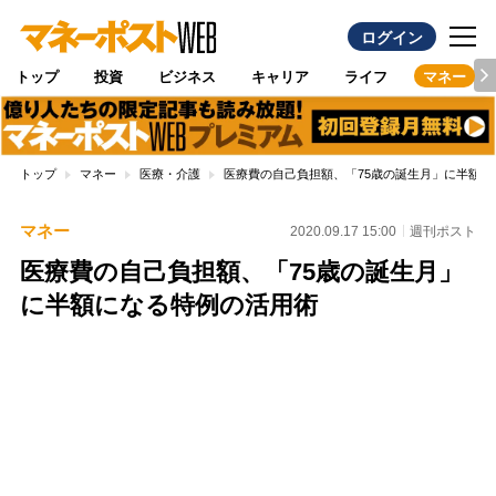
ログイン
トップ
投資
ビジネス
キャリア
ライフ
マネー
トップ
マネー
医療・介護
医療費の自己負担額、「75歳の誕生月」に半額に
マネー
2020.09.17 15:00
週刊ポスト
医療費の自己負担額、「75歳の誕生月」
に半額になる特例の活用術
Loaded
:
89.01%
/
Unmute