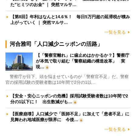
た”ヒミツのお金” ｜ 突然マルサ…
【第8回】年利はなんと14.6％！ 毎日5万円超の延滞税が積み
上がっていく ｜ 突然マルサ…
一覧を見る
河合雅司「人口減少ニッポンの活路」
【「警察官離れ」に歯止めはかかるか？】警察庁
が本気で取り組む「警察組織の構造改革」 実
現…
警察庁が目下、頭を悩ませているのが「警察官不足」だ。警察
官の採用試験の受験者数は10年間で2分の1以…
【安全・安心ニッポンの危機】採用試験受験者数は10年間で2
分の1以下に！ 出生数減がも…
【医療崩壊】人口減少で「医師不足」に加えて「患者不足」に
見舞われ地域医療が限界に 今後…
一覧を見る