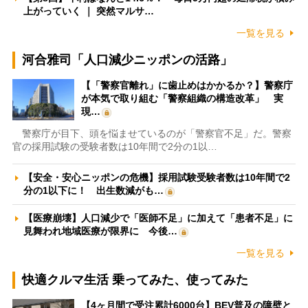
上がっていく ｜ 突然マルサ…
一覧を見る
河合雅司「人口減少ニッポンの活路」
【「警察官離れ」に歯止めはかかるか？】警察庁
が本気で取り組む「警察組織の構造改革」 実
現…
警察庁が目下、頭を悩ませているのが「警察官不足」だ。警察
官の採用試験の受験者数は10年間で2分の1以…
【安全・安心ニッポンの危機】採用試験受験者数は10年間で2
分の1以下に！ 出生数減がも…
【医療崩壊】人口減少で「医師不足」に加えて「患者不足」に
見舞われ地域医療が限界に 今後…
一覧を見る
快適クルマ生活 乗ってみた、使ってみた
【4ヶ月間で受注累計6000台】BEV普及の障壁と