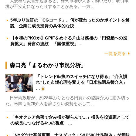
大規模な災害が起きると、株式市場が大きく動いたり、取引環
境が不安定になったりすることがある。一方…
5年ぶり改訂の「CGコード」、何が変わったのかポイントを解
説 企業に成長投資の具体的な説…
【令和のPKOか】GPIFをめぐる片山財務相の「円資産への投
資拡大」発言の波紋 「国債重視」…
一覧を見る
森口亮「まるわかり市況分析」
「トレンド転換のスイッチになり得る」“介入慣
れ”した市場心理を変える「日米協調為替介入」
…
日米両政府が、約28年ぶりとなる円買いの協調介入に踏み切っ
た。米国も追加介入を辞さない姿勢を示して…
「キオクシア急落で含み損が膨らんで…」損失を投資家として
の成長につなげる4つの視点 …
「NYダウは高値更新、ナスダック・S&P500は足踏み」が意味