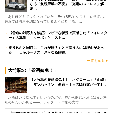
なる「航続距離の不安」「充電のストレス」解
消…
あれほどもてはやされていた「EV（BEV）シフト」の潮流も、
最近では減速基調になっているように見える。…
《雪道の対応力を検証》シビアな状況で実感した「フォレスタ
ー」の真価 「ターボ」と「スト…
乗り込むと同時に「これが軽？」と戸惑うのには理由があっ
た 「日産ルークス」さらなる躍進…
一覧を見る
大竹聡の「昼酒御免！」
【大竹聡の昼酒御免！】「ネグローニ」「山崎」
「マンハッタン」新宿三丁目の隠れ家バーで1…
お酒はいつ飲んでもいいものだが、昼から飲むお酒にはまた格
別の味わいがある――。ライター・作家の大竹…