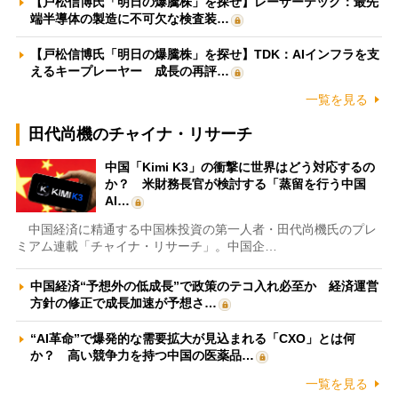
【戸松信博氏「明日の爆騰株」を探せ】レーザーテック：最先
端半導体の製造に不可欠な検査装…
【戸松信博氏「明日の爆騰株」を探せ】TDK：AIインフラを支
えるキープレーヤー 成長の再評…
一覧を見る
田代尚機のチャイナ・リサーチ
中国「Kimi K3」の衝撃に世界はどう対応するの
か？ 米財務長官が検討する「蒸留を行う中国
AI…
中国経済に精通する中国株投資の第一人者・田代尚機氏のプレ
ミアム連載「チャイナ・リサーチ」。中国企…
中国経済“予想外の低成長”で政策のテコ入れ必至か 経済運営
方針の修正で成長加速が予想さ…
“AI革命”で爆発的な需要拡大が見込まれる「CXO」とは何
か？ 高い競争力を持つ中国の医薬品…
一覧を見る