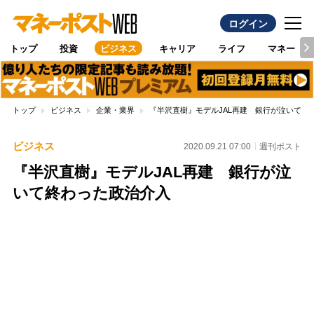
ログイン
トップ
投資
ビジネス
キャリア
ライフ
マネー
トップ
ビジネス
企業・業界
『半沢直樹』モデルJAL再建 銀行が泣いて終
ビジネス
2020.09.21 07:00
週刊ポスト
『半沢直樹』モデルJAL再建 銀行が泣
いて終わった政治介入
Loaded
:
96.70%
/
Unmute