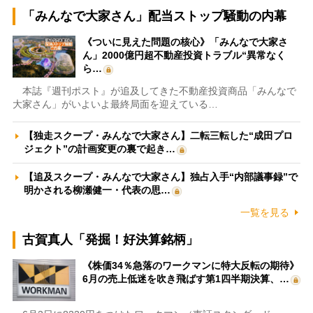
「みんなで大家さん」配当ストップ騒動の内幕
《ついに見えた問題の核心》「みんなで大家さ
ん」2000億円超不動産投資トラブル“異常なく
ら…
本誌『週刊ポスト』が追及してきた不動産投資商品「みんなで
大家さん」がいよいよ最終局面を迎えている…
【独走スクープ・みんなで大家さん】二転三転した“成田プロ
ジェクト”の計画変更の裏で起き…
【追及スクープ・みんなで大家さん】独占入手“内部議事録”で
明かされる柳瀬健一・代表の思…
一覧を見る
古賀真人「発掘！好決算銘柄」
《株価34％急落のワークマンに特大反転の期待》
6月の売上低迷を吹き飛ばす第1四半期決算、…