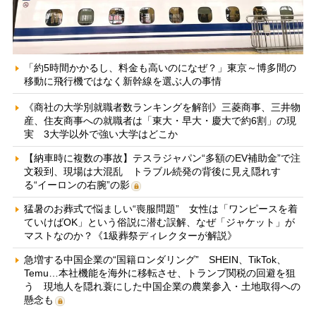
「約5時間かかるし、料金も高いのになぜ？」東京～博多間の
移動に飛行機ではなく新幹線を選ぶ人の事情
《商社の大学別就職者数ランキングを解剖》三菱商事、三井物
産、住友商事への就職者は「東大・早大・慶大で約6割」の現
実 3大学以外で強い大学はどこか
【納車時に複数の事故】テスラジャパン“多額のEV補助金”で注
文殺到、現場は大混乱 トラブル続発の背後に見え隠れす
る“イーロンの右腕”の影
猛暑のお葬式で悩ましい“喪服問題” 女性は「ワンピースを着
ていけばOK」という俗説に潜む誤解、なぜ「ジャケット」が
マストなのか？《1級葬祭ディレクターが解説》
急増する中国企業の“国籍ロンダリング” SHEIN、TikTok、
Temu…本社機能を海外に移転させ、トランプ関税の回避を狙
う 現地人を隠れ蓑にした中国企業の農業参入・土地取得への
懸念も