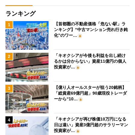
ランキング
【首都圏の不動産価格「危ない駅」ラ
1
ンキング】“中古マンション売れ行き鈍
化”のワー…
「キオクシアが今後も利益を出し続け
2
るかは分からない」資産11億円の個人
投資家が…
【億り人オールスターが狙う20銘柄】
3
「総資産69億円超」90歳現役トレーダ
ーから“10…
「キオクシアが再び株価10万円になる
4
日は遠い」資産3億円超のサラリーマン
投資家が…