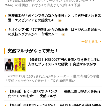
6月3日に8330円をつけたワークマン（東証スタンダード・
7564）の株価は、わずか1カ月あまりで約34％下落…
三菱重工が「AIインフラの新たな主役」として再評価される気
運 エヌビディアとの提携でAI…
キオクシアHD「7万円割れからの急反発」は再びの上昇局面へ
の反転シグナルか？ 市場のムー…
一覧を見る
突然マルサがやって来た！
【最終回】1億6000万円の負債と引き換えに手に
入れたプライスレスな経験 ｜ 突然マルサがや…
2009年12月に発行された元FXトレーダー・磯貝清明氏の著書
『突然マルサがやって来た！～FXで10億円稼い…
【第9回】もう一度FXでリベンジ！ 種銭は差し押さえを免れ
た”ヒミツのお金” ｜ 突然マルサ…
【第8回】年利はなんと14.6％！ 毎日5万円超の延滞税が積み