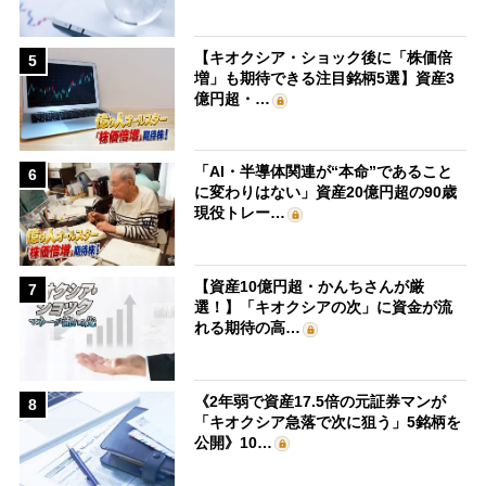
【キオクシア・ショック後に「株価倍
5
増」も期待できる注目銘柄5選】資産3
億円超・…
「AI・半導体関連が“本命”であること
6
に変わりはない」資産20億円超の90歳
現役トレー…
【資産10億円超・かんちさんが厳
7
選！】「キオクシアの次」に資金が流
れる期待の高…
《2年弱で資産17.5倍の元証券マンが
8
「キオクシア急落で次に狙う」5銘柄を
公開》10…