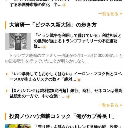
する米国株市場の変化 半…
一覧を見る
大前研一「ビジネス新大陸」の歩き方
「イラン戦争を利用して儲けている」利益相反と
の批判が強まるトランプファミリーの不正蓄財
疑…
トランプ大統領のファミリー信託が今年1～3月に3000回以上も
の証券取引を行っていたことが明らかになり…
「いつ暴発してもおかしくはない」イーロン・マスク氏とスペ
ースXが抱えるリスクの数々「絶対…
【3メガバンクは純利益5兆円超】銀行、商社、ゼネコンは最高
益続出の一方で、中小企業・…
一覧を見る
投資ノウハウ満載コミック「俺がカブ番長！」
「売り時」を逃さないトレンド見極め術 投資コ