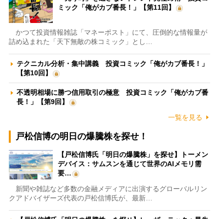
ミック「俺がカブ番長！」【第11回】
かつて投資情報雑誌「マネーポスト」にて、圧倒的な情報量が
詰め込まれた「天下無敵の株コミック」とし…
テクニカル分析・集中講義 投資コミック「俺がカブ番長！」
【第10回】
不透明相場に勝つ信用取引の極意 投資コミック「俺がカブ番
長！」【第9回】
一覧を見る
戸松信博の明日の爆騰株を探せ！
【戸松信博氏「明日の爆騰株」を探せ】トーメン
デバイス：サムスンを通じて世界のAIメモリ需
要…
新聞や雑誌など多数の金融メディアに出演するグローバルリン
クアドバイザーズ代表の戸松信博氏が、最新…