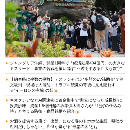
ジャングリア沖縄、開業1周年で「経済効果494億円」の大きな
ミスリード 事業の苦戦を覆い隠す“不透明すぎる巨大な数字”
【納車時に複数の事故】テスラジャパン“多額のEV補助金”で注
文殺到、現場は大混乱 トラブル続発の背後に見え隠れす
る“イーロンの右腕”の影
キオクシアなどAI関連株に資金集中で“割安になった成長株”に
投資妙味 資産1.5億円超の坂本慎太郎さんが「絶好の仕込み
時」と考える防衛・食品銘柄を紹介
お酒を提供する店で「出禁」になる客のトホホな生態 嘔吐や
粗相だけじゃない、店側が嫌がる“最悪の客”とは