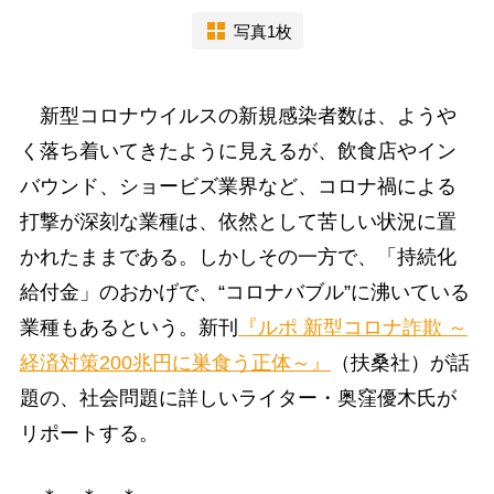
写真1枚
新型コロナウイルスの新規感染者数は、ようや
く落ち着いてきたように見えるが、飲食店やイン
バウンド、ショービズ業界など、コロナ禍による
打撃が深刻な業種は、依然として苦しい状況に置
かれたままである。しかしその一方で、「持続化
給付金」のおかげで、“コロナバブル”に沸いている
業種もあるという。新刊
『ルポ 新型コロナ詐欺 ～
経済対策200兆円に巣食う正体～』
（扶桑社）が話
題の、社会問題に詳しいライター・奥窪優木氏が
リポートする。