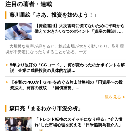
注目の著者・連載
藤川里絵「さあ、投資を始めよう！」
【資産運用】大災害時に慌てないために平時から
備えておきたい3つのポイント「資産の棚卸し…
大規模な災害が起きると、株式市場が大きく動いたり、取引環
境が不安定になったりすることがある。一方…
5年ぶり改訂の「CGコード」、何が変わったのかポイントを解
説 企業に成長投資の具体的な説…
【令和のPKOか】GPIFをめぐる片山財務相の「円資産への投
資拡大」発言の波紋 「国債重視」…
一覧を見る
森口亮「まるわかり市況分析」
「トレンド転換のスイッチになり得る」“介入慣
れ”した市場心理を変える「日米協調為替介入」
…