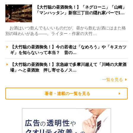
【大竹聡の昼酒御免！】「ネグローニ」「山崎」
「マンハッタン」新宿三丁目の隠れ家バーで1…
お酒はいつ飲んでもいいものだが、昼から飲むお酒にはまた格
別の味わいがある――。ライター・作家の大竹…
【大竹聡の昼酒御免！】今の若者は「なめろう」や「キヌカツ
ギ」を知らないって本当？ 昔の…
【大竹聡の昼酒御免！】京急線で多摩川越えて「川崎の大衆酒
場」へと昼酒旅 押し寄せるノス…
一覧を見る
著者・連載の一覧を見る