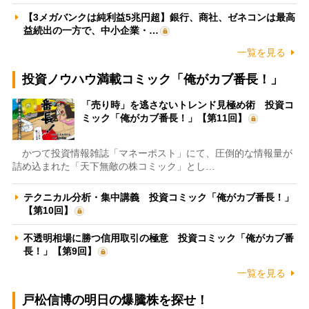
【3メガバンクは純利益5兆円超】銀行、商社、ゼネコンは最高
益続出の一方で、中小企業・…
一覧を見る
投資ノウハウ満載コミック「俺がカブ番長！」
「売り時」を逃さないトレンド見極め術 投資コ
ミック「俺がカブ番長！」【第11回】
かつて投資情報雑誌「マネーポスト」にて、圧倒的な情報量が
詰め込まれた「天下無敵の株コミック」とし…
テクニカル分析・集中講義 投資コミック「俺がカブ番長！」
【第10回】
不透明相場に勝つ信用取引の極意 投資コミック「俺がカブ番
長！」【第9回】
一覧を見る
戸松信博の明日の爆騰株を探せ！