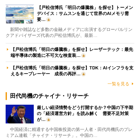
【戸松信博氏「明日の爆騰株」を探せ】トーメン
デバイス：サムスンを通じて世界のAIメモリ需
要…
新聞や雑誌など多数の金融メディアに出演するグローバルリン
クアドバイザーズ代表の戸松信博氏が、最新…
【戸松信博氏「明日の爆騰株」を探せ】レーザーテック：最先
端半導体の製造に不可欠な検査装…
【戸松信博氏「明日の爆騰株」を探せ】TDK：AIインフラを支
えるキープレーヤー 成長の再評…
一覧を見る
田代尚機のチャイナ・リサーチ
厳しい経済情勢をどう打開するか？中国の下半期
の「経済運営方針」を読み解く 需要不足対策
が…
中国経済に精通する中国株投資の第一人者・田代尚機氏のプレ
ミアム連載「チャイナ・リサーチ」。中国の…