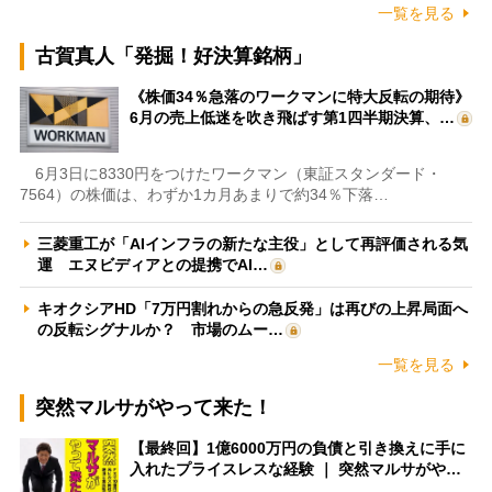
一覧を見る
古賀真人「発掘！好決算銘柄」
《株価34％急落のワークマンに特大反転の期待》
6月の売上低迷を吹き飛ばす第1四半期決算、…
6月3日に8330円をつけたワークマン（東証スタンダード・
7564）の株価は、わずか1カ月あまりで約34％下落…
三菱重工が「AIインフラの新たな主役」として再評価される気
運 エヌビディアとの提携でAI…
キオクシアHD「7万円割れからの急反発」は再びの上昇局面へ
の反転シグナルか？ 市場のムー…
一覧を見る
突然マルサがやって来た！
【最終回】1億6000万円の負債と引き換えに手に
入れたプライスレスな経験 ｜ 突然マルサがや…