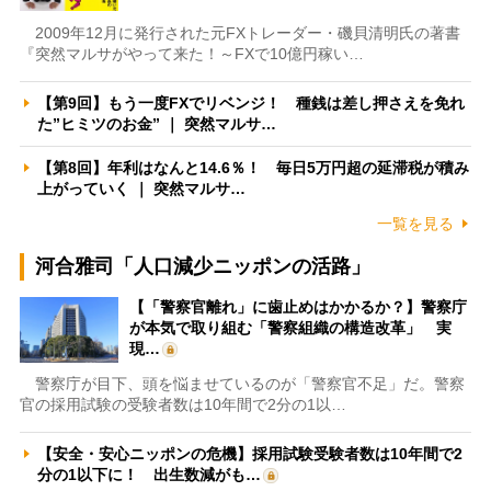
2009年12月に発行された元FXトレーダー・磯貝清明氏の著書
『突然マルサがやって来た！～FXで10億円稼い…
【第9回】もう一度FXでリベンジ！ 種銭は差し押さえを免れ
た”ヒミツのお金” ｜ 突然マルサ…
【第8回】年利はなんと14.6％！ 毎日5万円超の延滞税が積み
上がっていく ｜ 突然マルサ…
一覧を見る
河合雅司「人口減少ニッポンの活路」
【「警察官離れ」に歯止めはかかるか？】警察庁
が本気で取り組む「警察組織の構造改革」 実
現…
警察庁が目下、頭を悩ませているのが「警察官不足」だ。警察
官の採用試験の受験者数は10年間で2分の1以…
【安全・安心ニッポンの危機】採用試験受験者数は10年間で2
分の1以下に！ 出生数減がも…