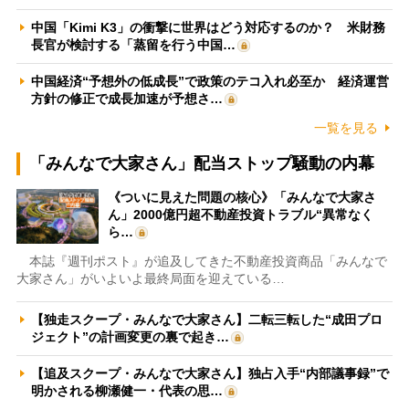
中国「Kimi K3」の衝撃に世界はどう対応するのか？ 米財務
長官が検討する「蒸留を行う中国…
中国経済“予想外の低成長”で政策のテコ入れ必至か 経済運営
方針の修正で成長加速が予想さ…
一覧を見る
「みんなで大家さん」配当ストップ騒動の内幕
《ついに見えた問題の核心》「みんなで大家さ
ん」2000億円超不動産投資トラブル“異常なく
ら…
本誌『週刊ポスト』が追及してきた不動産投資商品「みんなで
大家さん」がいよいよ最終局面を迎えている…
【独走スクープ・みんなで大家さん】二転三転した“成田プロ
ジェクト”の計画変更の裏で起き…
【追及スクープ・みんなで大家さん】独占入手“内部議事録”で
明かされる柳瀬健一・代表の思…