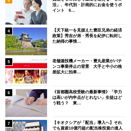
3
活」、年代別・計画的にお金を使うポ
イント 6…
【天下統一を見据えた豊臣兄弟の経済
4
政策】秀吉が弟・秀長を紀伊に転封し
た納得の事情…
老舗遊技機メーカー・豊丸産業がパチ
5
ンコ事業停止の背景 大手と中小の格
差拡大に拍車…
《首都圏高校受験の最新事情》「学力
6
は高いが内申点がとれない」生徒はど
う戦う？ 東…
【キオクシアが「配当」導入へ】それ
7
でも資産10億円超の配当株投資の達人