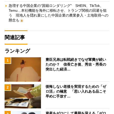
急増する中国企業の“国籍ロンダリング” SHEIN、TikTok、
Temu…本社機能を海外に移転させ、トランプ関税の回避を狙
う 現地人を隠れ蓑にした中国企業の農業参入・土地取得への
懸念も
関連記事
ランキング
豊臣兄弟は転戦続きでなぜ軍費が続い
1
たのか？ 信長亡き後、秀吉・秀長の
突出した経済…
後悔しない老後を実現するための「ゼ
2
ロ活」の極意 「思い入れある品こそ
早めに手放す…
資産をゼロにして最期を迎える「ゼロ