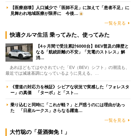
【医療崩壊】人口減少で「医師不足」に加えて「患者不足」に
見舞われ地域医療が限界に 今後…
一覧を見る
快適クルマ生活 乗ってみた、使ってみた
【4ヶ月間で受注累計6000台】BEV普及の障壁と
なる「航続距離の不安」「充電のストレス」解
消…
あれほどもてはやされていた「EV（BEV）シフト」の潮流も、
最近では減速基調になっているように見える。…
《雪道の対応力を検証》シビアな状況で実感した「フォレスタ
ー」の真価 「ターボ」と「スト…
乗り込むと同時に「これが軽？」と戸惑うのには理由があっ
た 「日産ルークス」さらなる躍進…
一覧を見る
大竹聡の「昼酒御免！」