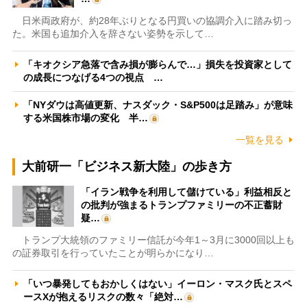
日米両政府が、約28年ぶりとなる円買いの協調介入に踏み切っ
た。米国も追加介入を辞さない姿勢を示して…
「キオクシア急落で含み損が膨らんで…」損失を投資家として
の成長につなげる4つの視点 …
「NYダウは高値更新、ナスダック・S&P500は足踏み」が意味
する米国株市場の変化 半…
一覧を見る
大前研一「ビジネス新大陸」の歩き方
「イラン戦争を利用して儲けている」利益相反と
の批判が強まるトランプファミリーの不正蓄財
疑…
トランプ大統領のファミリー信託が今年1～3月に3000回以上も
の証券取引を行っていたことが明らかになり…
「いつ暴発してもおかしくはない」イーロン・マスク氏とスペ
ースXが抱えるリスクの数々「絶対…