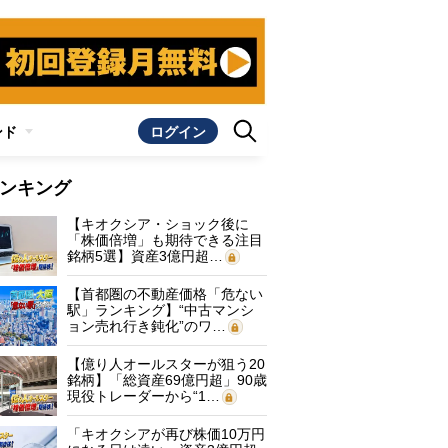
ンド
ログイン
ンキング
【キオクシア・ショック後に
「株価倍増」も期待できる注目
銘柄5選】資産3億円超…
【首都圏の不動産価格「危ない
駅」ランキング】“中古マンシ
ョン売れ行き鈍化”のワ…
【億り人オールスターが狙う20
銘柄】「総資産69億円超」90歳
現役トレーダーから“1…
「キオクシアが再び株価10万円