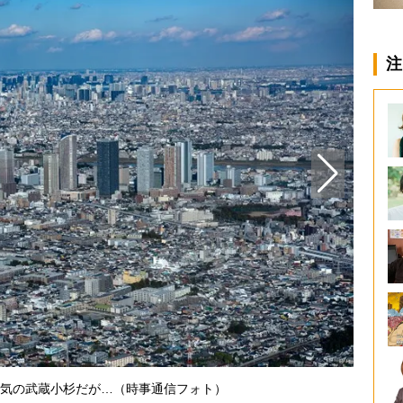
注
東京の
気の武蔵小杉だが…（時事通信フォト）