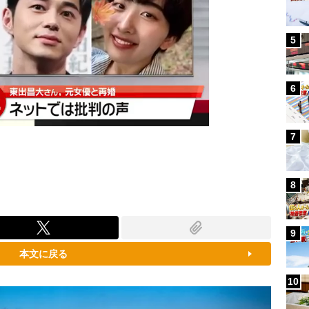
5
6
7
8
9
本文に戻る
10