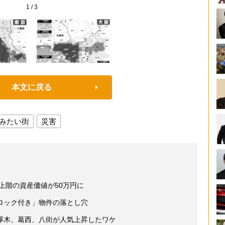
1
/
3
本文に戻る
みたい街
災害
最上階の資産価値が50万円に
ロック付き」物件の落とし穴
厚木、葛西、八街が人気上昇したワケ