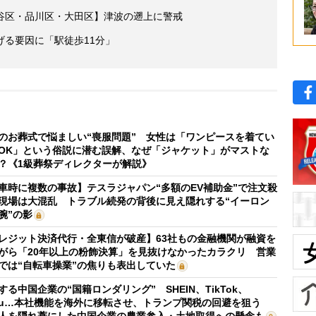
谷区・品川区・大田区】津波の遡上に警戒
る要因に「駅徒歩11分」
のお葬式で悩ましい“喪服問題” 女性は「ワンピースを着てい
OK」という俗説に潜む誤解、なぜ「ジャケット」がマストな
？《1級葬祭ディレクターが解説》
車時に複数の事故】テスラジャパン“多額のEV補助金”で注文殺
現場は大混乱 トラブル続発の背後に見え隠れする“イーロン
腕”の影
レジット決済代行・全東信が破産】63社もの金融機関が融資を
がら「20年以上の粉飾決算」を見抜けなかったカラクリ 営業
では“自転車操業”の焦りも表出していた
する中国企業の“国籍ロンダリング” SHEIN、TikTok、
mu…本社機能を海外に移転させ、トランプ関税の回避を狙う