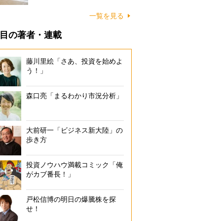
に…
一覧を見る
目の著者・連載
藤川里絵「さあ、投資を始めよ
う！」
森口亮「まるわかり市況分析」
大前研一「ビジネス新大陸」の
歩き方
投資ノウハウ満載コミック「俺
がカブ番長！」
戸松信博の明日の爆騰株を探
せ！
浸水危険度マップ（東京大学・早稲田大学の発表による。2005年9月の
時間に50mmを超える雨が2時間半にわたって降ったとき、浸水が1mを