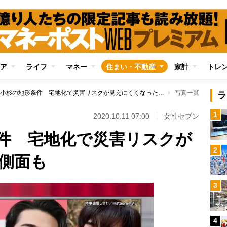
ア
ライフ
マネー
住まい・不動産
家計
トレ
武蔵小杉の地形条件 宅地化で災害リスクが見えにくくなった側面も
写真一覧
ラ
1
2020.10.11 07:00
女性セブン
件 宅地化で災害リスクが
2
側面も
3
4