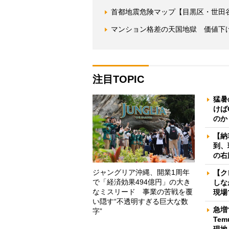
首都地震危険マップ【目黒区・世田
マンション格差の天国地獄 価値下げ
注目TOPIC
猛暑
けば
のか
【納
到、
の右
ジャングリア沖縄、開業1周年
【ク
で「経済効果494億円」の大き
しな
なミスリード 事業の苦戦を覆
現場
い隠す“不透明すぎる巨大な数
急増
字”
Te