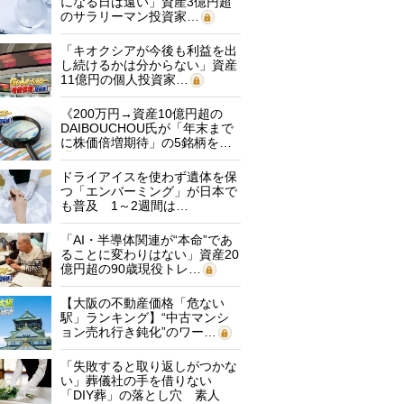
になる日は遠い」資産3億円超
のサラリーマン投資家…
「キオクシアが今後も利益を出
し続けるかは分からない」資産
11億円の個人投資家…
《200万円→資産10億円超の
DAIBOUCHOU氏が「年末まで
に株価倍増期待」の5銘柄を…
ドライアイスを使わず遺体を保
つ「エンバーミング」が日本で
も普及 1～2週間は…
「AI・半導体関連が“本命”であ
ることに変わりはない」資産20
億円超の90歳現役トレ…
【大阪の不動産価格「危ない
駅」ランキング】“中古マンシ
ョン売れ行き鈍化”のワー…
「失敗すると取り返しがつかな
い」葬儀社の手を借りない
「DIY葬」の落とし穴 素人