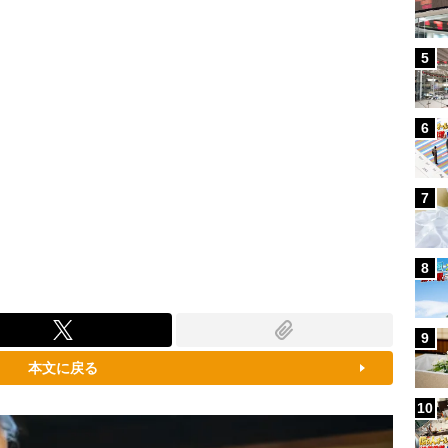
5
6
7
8
9
本文に戻る
10