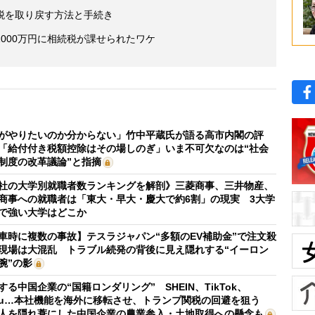
税を取り戻す方法と手続き
000万円に相続税が課せられたワケ
がやりたいのか分からない」竹中平蔵氏が語る高市内閣の評
「給付付き税額控除はその場しのぎ」いま不可欠なのは“社会
制度の改革議論”と指摘
社の大学別就職者数ランキングを解剖》三菱商事、三井物産、
商事への就職者は「東大・早大・慶大で約6割」の現実 3大学
で強い大学はどこか
車時に複数の事故】テスラジャパン“多額のEV補助金”で注文殺
現場は大混乱 トラブル続発の背後に見え隠れする“イーロン
腕”の影
する中国企業の“国籍ロンダリング” SHEIN、TikTok、
mu…本社機能を海外に移転させ、トランプ関税の回避を狙う
人を隠れ蓑にした中国企業の農業参入・土地取得への懸念も