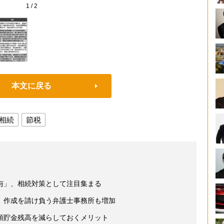
1
/
2
本文に戻る
相続
節税
与」、相続対策として注目集まる
 作成を請け負う弁護士事務所も増加
預貯金残高を減らしておくメリット