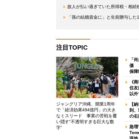
故人が払い過ぎていた所得税・相続
「孫の結婚資金に」と生前贈与した1
注目TOPIC
「何
価 
保障
《商
住友
以外
ジャングリア沖縄、開業1周年
【納
で「経済効果494億円」の大き
到、
なミスリード 事業の苦戦を覆
の右
い隠す“不透明すぎる巨大な数
急増
字”
Te
現地