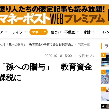
ア
ライフ
マネー
住まい・不動産
家計
トレ
なる「孫への贈与」 教育資金や子育て資金も非課税に
写真一覧
ラ
1
2020.10.18 15:00
女性セブン
「孫への贈与」 教育資金
2
課税に
3
Loaded
:
87.91%
4