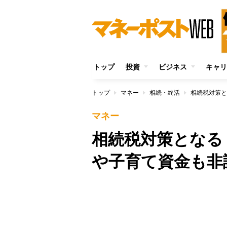
トップ
投資
ビジネス
キャリ
トップ
マネー
相続・終活
相続税対策と
マネー
相続税対策となる
や子育て資金も非
/
Unmute