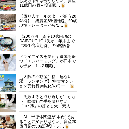
し続けるかは分からない」資産
11億円の個人投資家…
【億り人オールスターが狙う20
銘柄】「総資産69億円超」90歳
現役トレーダーから“1…
《200万円→資産10億円超の
DAIBOUCHOU氏が「年末まで
に株価倍増期待」の5銘柄を…
ドライアイスを使わず遺体を保
つ「エンバーミング」が日本で
も普及 1～2週間は…
【大阪の不動産価格「危ない
駅」ランキング】“中古マンシ
ョン売れ行き鈍化”のワー…
「失敗すると取り返しがつかな
い」葬儀社の手を借りない
「DIY葬」の落とし穴 素人
に…
「AI・半導体関連が“本命”であ
ることに変わりはない」資産20
億円超の90歳現役トレ…