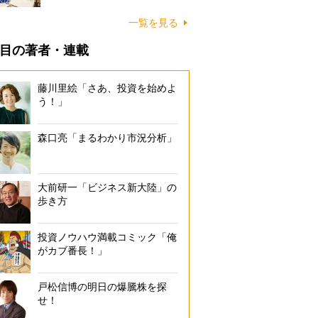
一覧を見る
目の著者・連載
藤川里絵「さあ、投資を始めよ
う！」
森口亮「まるわかり市況分析」
大前研一「ビジネス新大陸」の
歩き方
投資ノウハウ満載コミック「俺
がカブ番長！」
戸松信博の明日の爆騰株を探
として活用できる4つの制度（【2】と【3】は贈与を受ける人の前年の所
せ！
合、利用不可。【4】は贈与を受ける人の年間所得が2000万円以上の