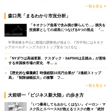
一覧を見る
森口亮「まるわかり市況分析」
「キオクシア急落で含み損が膨らんで…」損失を
投資家としての成長につなげる4つの視点 「…
半導体株を中心に相場の調整色が強まり、7月中旬にはキオク
シアホールディングスがストップ安をつけるな…
「NYダウは高値更新、ナスダック・S&P500は足踏み」が意味
する米国株市場の変化 半…
【歴史的な爆騰劇】時価総額10兆円企業が「2連続ストップ
高」「制限値幅拡大」の衝撃 フ…
一覧を見る
大前研一「ビジネス新大陸」の歩き方
「いつ暴発してもおかしくはない」イーロン・マ
スク氏とスペースXが抱えるリスクの数々「絶対