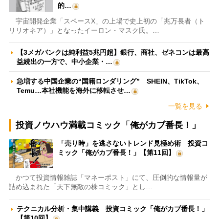
的…
宇宙開発企業「スペースX」の上場で史上初の「兆万長者（ト
リリオネア）」となったイーロン・マスク氏。…
【3メガバンクは純利益5兆円超】銀行、商社、ゼネコンは最高
益続出の一方で、中小企業・…
急増する中国企業の“国籍ロンダリング” SHEIN、TikTok、
Temu…本社機能を海外に移転させ…
一覧を見る
投資ノウハウ満載コミック「俺がカブ番長！」
「売り時」を逃さないトレンド見極め術 投資コ
ミック「俺がカブ番長！」【第11回】
かつて投資情報雑誌「マネーポスト」にて、圧倒的な情報量が
詰め込まれた「天下無敵の株コミック」とし…
テクニカル分析・集中講義 投資コミック「俺がカブ番長！」
【第10回】