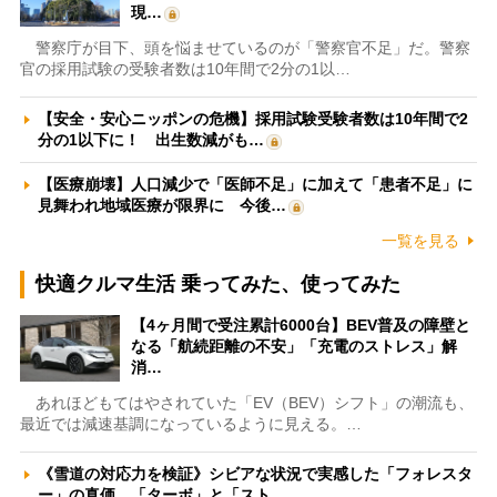
現…
警察庁が目下、頭を悩ませているのが「警察官不足」だ。警察
官の採用試験の受験者数は10年間で2分の1以…
【安全・安心ニッポンの危機】採用試験受験者数は10年間で2
分の1以下に！ 出生数減がも…
【医療崩壊】人口減少で「医師不足」に加えて「患者不足」に
見舞われ地域医療が限界に 今後…
一覧を見る
快適クルマ生活 乗ってみた、使ってみた
【4ヶ月間で受注累計6000台】BEV普及の障壁と
なる「航続距離の不安」「充電のストレス」解
消…
あれほどもてはやされていた「EV（BEV）シフト」の潮流も、
最近では減速基調になっているように見える。…
《雪道の対応力を検証》シビアな状況で実感した「フォレスタ
ー」の真価 「ターボ」と「スト…