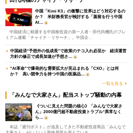
中国「Kimi K3」の衝撃に世界はどう対応するの
か？ 米財務長官が検討する「蒸留を行う中国
AI…
中国経済に精通する中国株投資の第一人者・田代尚機氏のプレ
ミアム連載「チャイナ・リサーチ」。中国企…
中国経済“予想外の低成長”で政策のテコ入れ必至か 経済運営
方針の修正で成長加速が予想さ…
“AI革命”で爆発的な需要拡大が見込まれる「CXO」とは何
か？ 高い競争力を持つ中国の医薬品…
一覧を見る
「みんなで大家さん」配当ストップ騒動の内幕
《ついに見えた問題の核心》「みんなで大家さ
ん」2000億円超不動産投資トラブル“異常なく
ら…
本誌『週刊ポスト』が追及してきた不動産投資商品「みんなで
大家さん」がいよいよ最終局面を迎えている…