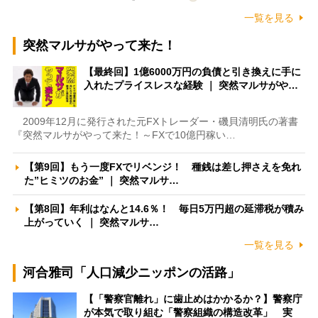
一覧を見る
突然マルサがやって来た！
【最終回】1億6000万円の負債と引き換えに手に
入れたプライスレスな経験 ｜ 突然マルサがや…
2009年12月に発行された元FXトレーダー・磯貝清明氏の著書
『突然マルサがやって来た！～FXで10億円稼い…
【第9回】もう一度FXでリベンジ！ 種銭は差し押さえを免れ
た”ヒミツのお金” ｜ 突然マルサ…
【第8回】年利はなんと14.6％！ 毎日5万円超の延滞税が積み
上がっていく ｜ 突然マルサ…
一覧を見る
河合雅司「人口減少ニッポンの活路」
【「警察官離れ」に歯止めはかかるか？】警察庁
が本気で取り組む「警察組織の構造改革」 実