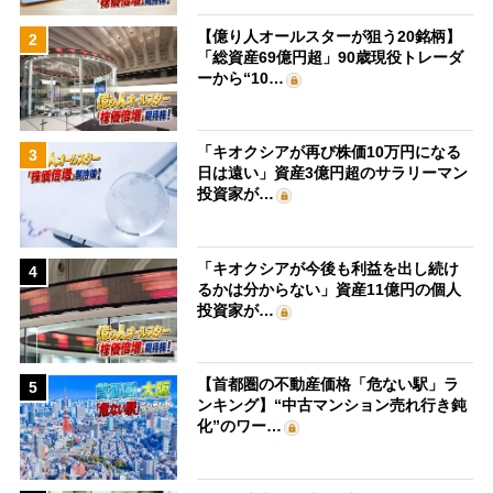
【億り人オールスターが狙う20銘柄】
2
「総資産69億円超」90歳現役トレーダ
ーから“10…
「キオクシアが再び株価10万円になる
3
日は遠い」資産3億円超のサラリーマン
投資家が…
「キオクシアが今後も利益を出し続け
4
るかは分からない」資産11億円の個人
投資家が…
【首都圏の不動産価格「危ない駅」ラ
5
ンキング】“中古マンション売れ行き鈍
化”のワー…