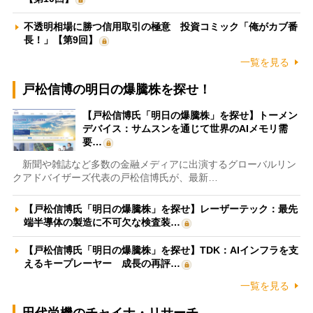
不透明相場に勝つ信用取引の極意 投資コミック「俺がカブ番
長！」【第9回】
一覧を見る
戸松信博の明日の爆騰株を探せ！
【戸松信博氏「明日の爆騰株」を探せ】トーメン
デバイス：サムスンを通じて世界のAIメモリ需
要…
新聞や雑誌など多数の金融メディアに出演するグローバルリン
クアドバイザーズ代表の戸松信博氏が、最新…
【戸松信博氏「明日の爆騰株」を探せ】レーザーテック：最先
端半導体の製造に不可欠な検査装…
【戸松信博氏「明日の爆騰株」を探せ】TDK：AIインフラを支
えるキープレーヤー 成長の再評…
一覧を見る
田代尚機のチャイナ・リサーチ