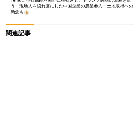
Temu…本社機能を海外に移転させ、トランプ関税の回避を狙
う 現地人を隠れ蓑にした中国企業の農業参入・土地取得への
懸念も
関連記事