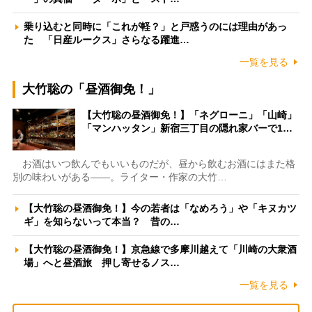
乗り込むと同時に「これが軽？」と戸惑うのには理由があっ
た 「日産ルークス」さらなる躍進…
一覧を見る
大竹聡の「昼酒御免！」
【大竹聡の昼酒御免！】「ネグローニ」「山崎」
「マンハッタン」新宿三丁目の隠れ家バーで1…
お酒はいつ飲んでもいいものだが、昼から飲むお酒にはまた格
別の味わいがある――。ライター・作家の大竹…
【大竹聡の昼酒御免！】今の若者は「なめろう」や「キヌカツ
ギ」を知らないって本当？ 昔の…
【大竹聡の昼酒御免！】京急線で多摩川越えて「川崎の大衆酒
場」へと昼酒旅 押し寄せるノス…
一覧を見る