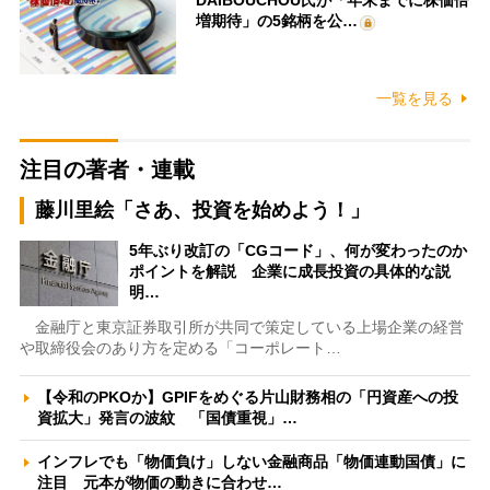
DAIBOUCHOU氏が「年末までに株価倍
増期待」の5銘柄を公…
一覧を見る
注目の著者・連載
藤川里絵「さあ、投資を始めよう！」
5年ぶり改訂の「CGコード」、何が変わったのか
ポイントを解説 企業に成長投資の具体的な説
明…
金融庁と東京証券取引所が共同で策定している上場企業の経営
や取締役会のあり方を定める「コーポレート…
【令和のPKOか】GPIFをめぐる片山財務相の「円資産への投
資拡大」発言の波紋 「国債重視」…
インフレでも「物価負け」しない金融商品「物価連動国債」に
注目 元本が物価の動きに合わせ…