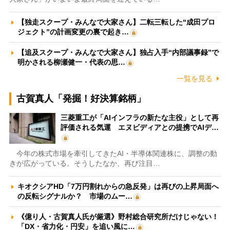
【独走スクープ・みんなで大家さん】二転三転した“成田プロ
ジェクト”の計画変更の裏で起き…
【追及スクープ・みんなで大家さん】独占入手“内部議事録”で
明かされる柳瀬健一・代表の思…
一覧を見る
古賀真人「発掘！好決算銘柄」
三菱重工が「AIインフラの新たな主役」として再
評価される気運 エヌビディアとの提携でAIデ…
今年の株式市場を牽引してきたAI・半導体関連株に、調整の動
きが広がっている。そうしたなか、再び注目…
キオクシアHD「7万円割れからの急反発」は再びの上昇局面へ
の反転シグナルか？ 市場のムー…
《億り人・古賀真人氏が厳選》野村総合研究所だけじゃない！
「DX・省力化・円安」を追い風に…