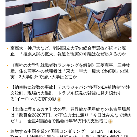
京都大・神戸大など、難関国立大学の総合型選抜が続々と廃
止 「推薦入試の拡大」報道と現実の乖離はなぜ起きるのか
《商社の大学別就職者数ランキングを解剖》三菱商事、三井物
産、住友商事への就職者は「東大・早大・慶大で約6割」の現
実 3大学以外で強い大学はどこか
【納車時に複数の事故】テスラジャパン“多額のEV補助金”で注
文殺到、現場は大混乱 トラブル続発の背後に見え隠れす
る“イーロンの右腕”の影
【土俵に埋まるカネ】大の里、豊昇龍が黒星続きの名古屋場所
は「懸賞金2826万円」が下位力士に渡り「今日はみんなで焼肉
だ！」 金星4個配給で協会は年96万円の支出増に
急増する中国企業の“国籍ロンダリング” SHEIN、TikTok、