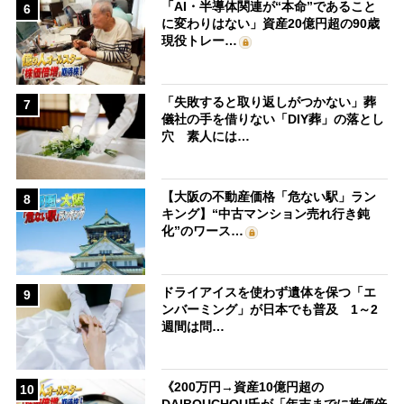
「AI・半導体関連が“本命”であること
6
に変わりはない」資産20億円超の90歳
現役トレー…
「失敗すると取り返しがつかない」葬
7
儀社の手を借りない「DIY葬」の落とし
穴 素人には…
【大阪の不動産価格「危ない駅」ラン
8
キング】“中古マンション売れ行き鈍
化”のワース…
ドライアイスを使わず遺体を保つ「エ
9
ンバーミング」が日本でも普及 1～2
週間は問…
《200万円→資産10億円超の
10