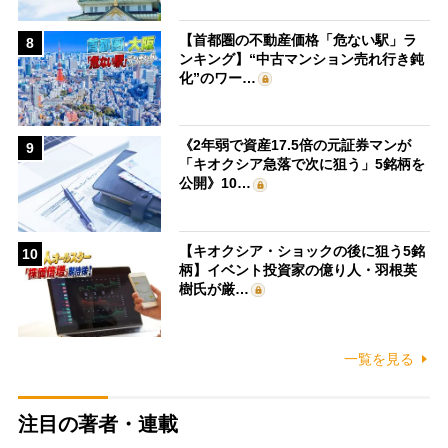
【首都圏の不動産価格「危ない駅」ラ
8
ンキング】“中古マンション売れ行き鈍
化”のワー…
《2年弱で資産17.5倍の元証券マンが
9
「キオクシア急落で次に狙う」5銘柄を
公開》10…
【キオクシア・ショックの後に狙う5銘
10
柄】イベント投資家の億り人・羽根英
樹氏が厳…
一覧を見る
注目の著者・連載