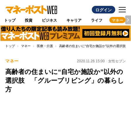
ログイン
トップ
投資
ビジネス
キャリア
ライフ
マネー
トップ
マネー
医療・介護
高齢者の住まいに“自宅か施設か”以外の選択肢 
マネー
2020.11.26 15:00
女性セブン
高齢者の住まいに“自宅か施設か”以外の
選択肢 「グループリビング」の暮らし
方
Loaded
:
100.00%
/
Unmute