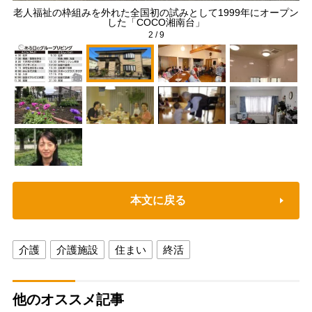
おけ
老人福祉の枠組みを外れた全国初の試みとして1999年にオープン
した「COCO湘南台」
2
/
9
本文に戻る
介護
介護施設
住まい
終活
他のオススメ記事