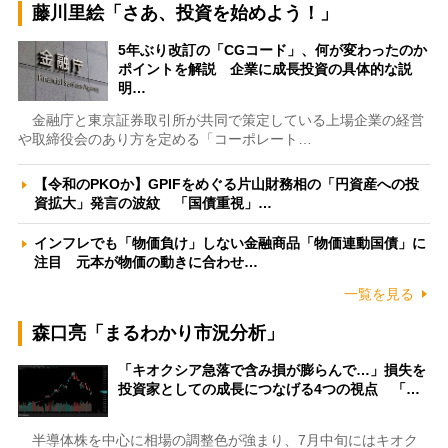
藤川里絵「さあ、投資を始めよう！」
5年ぶり改訂の「CGコード」、何が変わったのか
ポイントを解説 企業に成長投資の具体的な説
明…
金融庁と東京証券取引所が共同で策定している上場企業の経営
や取締役会のあり方を定める「コーポレート…
【令和のPKOか】GPIFをめぐる片山財務相の「円資産への投
資拡大」発言の波紋 「国債重視」…
インフレでも「物価負け」しない金融商品「物価連動国債」に
注目 元本が物価の動きに合わせ…
一覧を見る
森口亮「まるわかり市況分析」
「キオクシア急落で含み損が膨らんで…」損失を
投資家としての成長につなげる4つの視点 「…
半導体株を中心に相場の調整色が強まり、7月中旬にはキオク