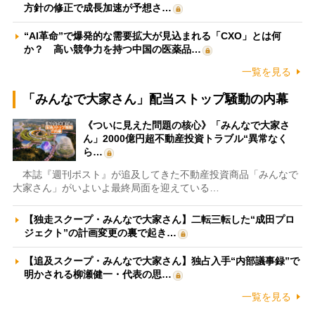
方針の修正で成長加速が予想さ…
“AI革命”で爆発的な需要拡大が見込まれる「CXO」とは何
か？ 高い競争力を持つ中国の医薬品…
一覧を見る
「みんなで大家さん」配当ストップ騒動の内幕
《ついに見えた問題の核心》「みんなで大家さ
ん」2000億円超不動産投資トラブル“異常なく
ら…
本誌『週刊ポスト』が追及してきた不動産投資商品「みんなで
大家さん」がいよいよ最終局面を迎えている…
【独走スクープ・みんなで大家さん】二転三転した“成田プロ
ジェクト”の計画変更の裏で起き…
【追及スクープ・みんなで大家さん】独占入手“内部議事録”で
明かされる柳瀬健一・代表の思…
一覧を見る