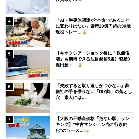
「AI・半導体関連が“本命”であること
4
に変わりはない」資産20億円超の90歳
現役トレー…
【キオクシア・ショック後に「株価倍
5
増」も期待できる注目銘柄5選】資産3
億円超・…
「失敗すると取り返しがつかない」葬
6
儀社の手を借りない「DIY葬」の落とし
穴 素人には…
【大阪の不動産価格「危ない駅」ラン
7
キング】“中古マンション売れ行き鈍
化”のワース…