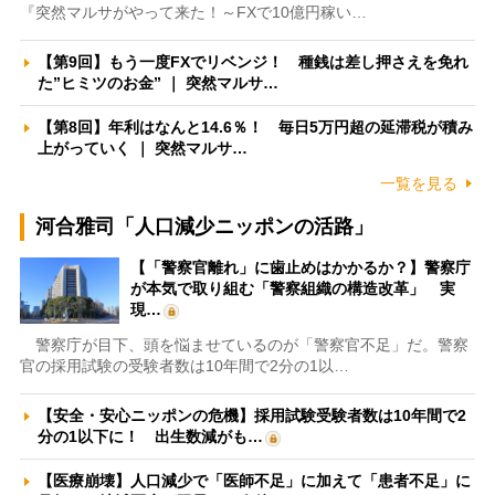
『突然マルサがやって来た！～FXで10億円稼い…
【第9回】もう一度FXでリベンジ！ 種銭は差し押さえを免れ
た”ヒミツのお金” ｜ 突然マルサ…
【第8回】年利はなんと14.6％！ 毎日5万円超の延滞税が積み
上がっていく ｜ 突然マルサ…
一覧を見る
河合雅司「人口減少ニッポンの活路」
【「警察官離れ」に歯止めはかかるか？】警察庁
が本気で取り組む「警察組織の構造改革」 実
現…
警察庁が目下、頭を悩ませているのが「警察官不足」だ。警察
官の採用試験の受験者数は10年間で2分の1以…
【安全・安心ニッポンの危機】採用試験受験者数は10年間で2
分の1以下に！ 出生数減がも…
【医療崩壊】人口減少で「医師不足」に加えて「患者不足」に