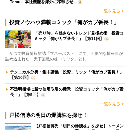
Temu…本社機能を海外に移転させ…
一覧を見る
投資ノウハウ満載コミック「俺がカブ番長！」
「売り時」を逃さないトレンド見極め術 投資コ
ミック「俺がカブ番長！」【第11回】
かつて投資情報雑誌「マネーポスト」にて、圧倒的な情報量が
詰め込まれた「天下無敵の株コミック」とし…
テクニカル分析・集中講義 投資コミック「俺がカブ番長！」
【第10回】
不透明相場に勝つ信用取引の極意 投資コミック「俺がカブ番
長！」【第9回】
一覧を見る
戸松信博の明日の爆騰株を探せ！
【戸松信博氏「明日の爆騰株」を探せ】トーメン