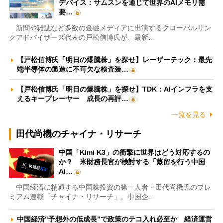
デバイス：サムスンを通じて世界のAIメモリ需
要…
新聞や雑誌など多数の金融メディアに出演するグローバルリン
クアドバイザーズ代表の戸松信博氏が、最新…
【戸松信博氏「明日の爆騰株」を探せ】レーザーテック：最先
端半導体の製造に不可欠な検査装…
【戸松信博氏「明日の爆騰株」を探せ】TDK：AIインフラを支
えるキープレーヤー 成長の再評…
一覧を見る
田代尚機のチャイナ・リサーチ
中国「Kimi K3」の衝撃に世界はどう対応するの
か？ 米財務長官が検討する「蒸留を行う中国
AI…
中国経済に精通する中国株投資の第一人者・田代尚機氏のプレ
ミアム連載「チャイナ・リサーチ」。中国企…
中国経済“予想外の低成長”で政策のテコ入れ必至か 経済運営