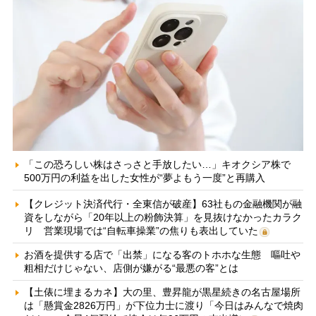
「この恐ろしい株はさっさと手放したい…」キオクシア株で
500万円の利益を出した女性が“夢よもう一度”と再購入
【クレジット決済代行・全東信が破産】63社もの金融機関が融
資をしながら「20年以上の粉飾決算」を見抜けなかったカラク
リ 営業現場では“自転車操業”の焦りも表出していた
お酒を提供する店で「出禁」になる客のトホホな生態 嘔吐や
粗相だけじゃない、店側が嫌がる“最悪の客”とは
【土俵に埋まるカネ】大の里、豊昇龍が黒星続きの名古屋場所
は「懸賞金2826万円」が下位力士に渡り「今日はみんなで焼肉