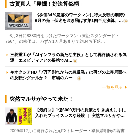
古賀真人「発掘！好決算銘柄」
《株価34％急落のワークマンに特大反転の期待》
6月の売上低迷を吹き飛ばす第1四半期決算、…
6月3日に8330円をつけたワークマン（東証スタンダード・
7564）の株価は、わずか1カ月あまりで約34％下落…
三菱重工が「AIインフラの新たな主役」として再評価される気
運 エヌビディアとの提携でAI…
キオクシアHD「7万円割れからの急反発」は再びの上昇局面へ
の反転シグナルか？ 市場のムー…
一覧を見る
突然マルサがやって来た！
【最終回】1億6000万円の負債と引き換えに手に
入れたプライスレスな経験 ｜ 突然マルサがや…
2009年12月に発行された元FXトレーダー・磯貝清明氏の著書