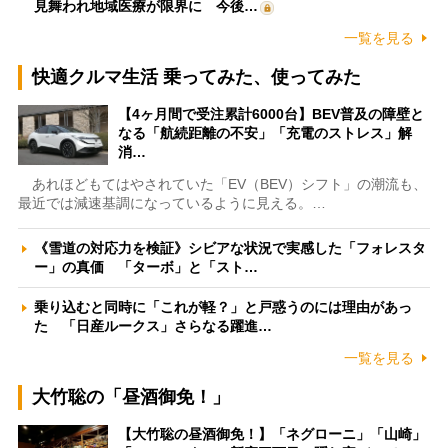
見舞われ地域医療が限界に 今後…
一覧を見る
快適クルマ生活 乗ってみた、使ってみた
【4ヶ月間で受注累計6000台】BEV普及の障壁と
なる「航続距離の不安」「充電のストレス」解
消…
あれほどもてはやされていた「EV（BEV）シフト」の潮流も、
最近では減速基調になっているように見える。…
《雪道の対応力を検証》シビアな状況で実感した「フォレスタ
ー」の真価 「ターボ」と「スト…
乗り込むと同時に「これが軽？」と戸惑うのには理由があっ
た 「日産ルークス」さらなる躍進…
一覧を見る
大竹聡の「昼酒御免！」
【大竹聡の昼酒御免！】「ネグローニ」「山崎」