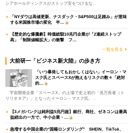
シアホールディングスがストップ安をつけるな…
「NYダウは高値更新、ナスダック・S&P500は足踏み」が意味
する米国株市場の変化 半…
【歴史的な爆騰劇】時価総額10兆円企業が「2連続ストップ
高」「制限値幅拡大」の衝撃 フ…
一覧を見る
大前研一「ビジネス新大陸」の歩き方
「いつ暴発してもおかしくはない」イーロン・マ
スク氏とスペースXが抱えるリスクの数々「絶対
的…
宇宙開発企業「スペースX」の上場で史上初の「兆万長者（ト
リリオネア）」となったイーロン・マスク氏。…
【3メガバンクは純利益5兆円超】銀行、商社、ゼネコンは最高
益続出の一方で、中小企業・…
急増する中国企業の“国籍ロンダリング” SHEIN、TikTok、