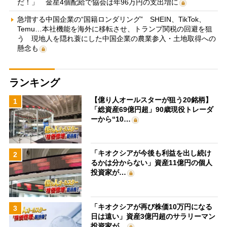
だ！」 金星4個配給で協会は年96万円の支出増に
急増する中国企業の“国籍ロンダリング” SHEIN、TikTok、
Temu…本社機能を海外に移転させ、トランプ関税の回避を狙
う 現地人を隠れ蓑にした中国企業の農業参入・土地取得への
懸念も
ランキング
【億り人オールスターが狙う20銘柄】
1
「総資産69億円超」90歳現役トレーダ
ーから“10…
「キオクシアが今後も利益を出し続け
2
るかは分からない」資産11億円の個人
投資家が…
「キオクシアが再び株価10万円になる
3
日は遠い」資産3億円超のサラリーマン
投資家が…