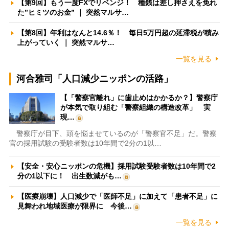
【第9回】もう一度FXでリベンジ！ 種銭は差し押さえを免れ
た”ヒミツのお金” ｜ 突然マルサ…
【第8回】年利はなんと14.6％！ 毎日5万円超の延滞税が積み
上がっていく ｜ 突然マルサ…
一覧を見る
河合雅司「人口減少ニッポンの活路」
【「警察官離れ」に歯止めはかかるか？】警察庁
が本気で取り組む「警察組織の構造改革」 実
現…
警察庁が目下、頭を悩ませているのが「警察官不足」だ。警察
官の採用試験の受験者数は10年間で2分の1以…
【安全・安心ニッポンの危機】採用試験受験者数は10年間で2
分の1以下に！ 出生数減がも…
【医療崩壊】人口減少で「医師不足」に加えて「患者不足」に
見舞われ地域医療が限界に 今後…
一覧を見る