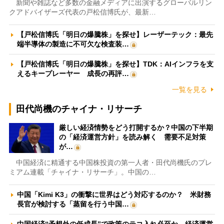
新聞や雑誌など多数の金融メディアに出演するグローバルリン
クアドバイザーズ代表の戸松信博氏が、最新…
【戸松信博氏「明日の爆騰株」を探せ】レーザーテック：最先
端半導体の製造に不可欠な検査装…
【戸松信博氏「明日の爆騰株」を探せ】TDK：AIインフラを支
えるキープレーヤー 成長の再評…
一覧を見る
田代尚機のチャイナ・リサーチ
厳しい経済情勢をどう打開するか？中国の下半期
の「経済運営方針」を読み解く 需要不足対策
が…
中国経済に精通する中国株投資の第一人者・田代尚機氏のプレ
ミアム連載「チャイナ・リサーチ」。中国の…
中国「Kimi K3」の衝撃に世界はどう対応するのか？ 米財務
長官が検討する「蒸留を行う中国…