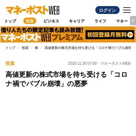
ログイン
トップ
投資
ビジネス
キャリア
ライフ
マネー
トップ
投資
株
高値更新の株式市場を待ち受ける「コロナ禍でバブル崩壊」
投資
2020.11.30 07:00
マネーポストWEB
高値更新の株式市場を待ち受ける「コロ
ナ禍でバブル崩壊」の悪夢
Loaded
:
96.70%
/
Unmute