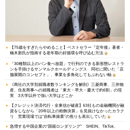
【75歳をすぎたらやめること】ベストセラー『定年後』著者・
楠木新氏が指南する老年期の好循環を呼び込む方法
「30種類以上のパン食べ放題」で行列のできる新形態レストラ
ンを手掛けるサンマルクホールディングス 同社に聞いた「店
舗展開のコンセプト」、事業を多角化してもぶれない軸
《商社の大学別就職者数ランキングを解剖》三菱商事、三井物
産、住友商事への就職者は「東大・早大・慶大で約6割」の現
実 3大学以外で強い大学はどこか
【クレジット決済代行・全東信が破産】63社もの金融機関が融
資をしながら「20年以上の粉飾決算」を見抜けなかったカラク
リ 営業現場では“自転車操業”の焦りも表出していた
急増する中国企業の“国籍ロンダリング” SHEIN、TikTok、