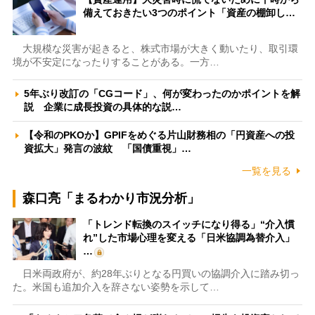
備えておきたい3つのポイント「資産の棚卸し…
大規模な災害が起きると、株式市場が大きく動いたり、取引環
境が不安定になったりすることがある。一方…
5年ぶり改訂の「CGコード」、何が変わったのかポイントを解
説 企業に成長投資の具体的な説…
【令和のPKOか】GPIFをめぐる片山財務相の「円資産への投
資拡大」発言の波紋 「国債重視」…
一覧を見る
森口亮「まるわかり市況分析」
「トレンド転換のスイッチになり得る」“介入慣
れ”した市場心理を変える「日米協調為替介入」
…
日米両政府が、約28年ぶりとなる円買いの協調介入に踏み切っ
た。米国も追加介入を辞さない姿勢を示して…