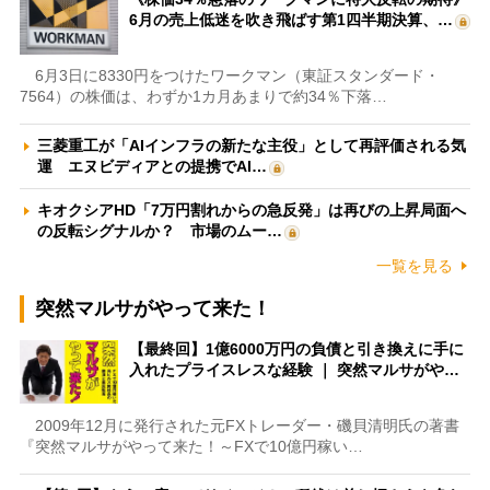
6月の売上低迷を吹き飛ばす第1四半期決算、…
6月3日に8330円をつけたワークマン（東証スタンダード・
7564）の株価は、わずか1カ月あまりで約34％下落…
三菱重工が「AIインフラの新たな主役」として再評価される気
運 エヌビディアとの提携でAI…
キオクシアHD「7万円割れからの急反発」は再びの上昇局面へ
の反転シグナルか？ 市場のムー…
一覧を見る
突然マルサがやって来た！
【最終回】1億6000万円の負債と引き換えに手に
入れたプライスレスな経験 ｜ 突然マルサがや…
2009年12月に発行された元FXトレーダー・磯貝清明氏の著書
『突然マルサがやって来た！～FXで10億円稼い…