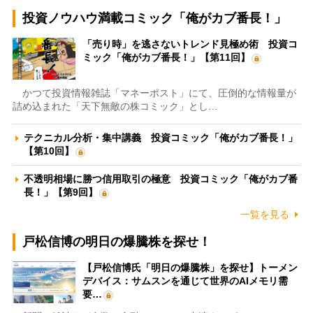
投資ノウハウ満載コミック「俺がカブ番長！」
「売り時」を逃さないトレンド見極め術 投資コ
ミック「俺がカブ番長！」【第11回】
かつて投資情報雑誌「マネーポスト」にて、圧倒的な情報量が
詰め込まれた「天下無敵の株コミック」とし…
テクニカル分析・集中講義 投資コミック「俺がカブ番長！」
【第10回】
不透明相場に勝つ信用取引の極意 投資コミック「俺がカブ番
長！」【第9回】
一覧を見る
戸松信博の明日の爆騰株を探せ！
【戸松信博氏「明日の爆騰株」を探せ】トーメン
デバイス：サムスンを通じて世界のAIメモリ需
要…