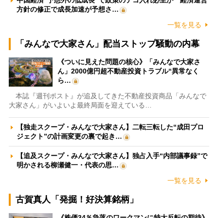
中国経済“予想外の低成長”で政策のテコ入れ必至か 経済運営
方針の修正で成長加速が予想さ…
一覧を見る
「みんなで大家さん」配当ストップ騒動の内幕
《ついに見えた問題の核心》「みんなで大家さ
ん」2000億円超不動産投資トラブル“異常なく
ら…
本誌『週刊ポスト』が追及してきた不動産投資商品「みんなで
大家さん」がいよいよ最終局面を迎えている…
【独走スクープ・みんなで大家さん】二転三転した“成田プロ
ジェクト”の計画変更の裏で起き…
【追及スクープ・みんなで大家さん】独占入手“内部議事録”で
明かされる柳瀬健一・代表の思…
一覧を見る
古賀真人「発掘！好決算銘柄」
《株価34％急落のワークマンに特大反転の期待》