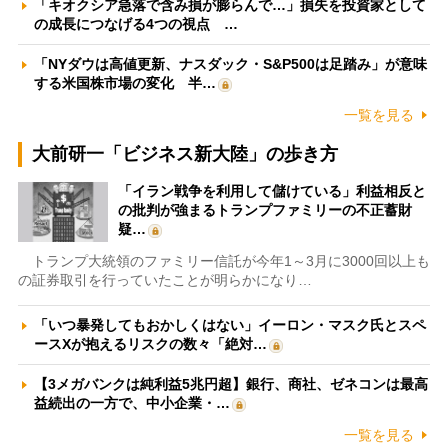
「キオクシア急落で含み損が膨らんで…」損失を投資家として
の成長につなげる4つの視点 …
「NYダウは高値更新、ナスダック・S&P500は足踏み」が意味
する米国株市場の変化 半…
一覧を見る
大前研一「ビジネス新大陸」の歩き方
「イラン戦争を利用して儲けている」利益相反と
の批判が強まるトランプファミリーの不正蓄財
疑…
トランプ大統領のファミリー信託が今年1～3月に3000回以上も
の証券取引を行っていたことが明らかになり…
「いつ暴発してもおかしくはない」イーロン・マスク氏とスペ
ースXが抱えるリスクの数々「絶対…
【3メガバンクは純利益5兆円超】銀行、商社、ゼネコンは最高
益続出の一方で、中小企業・…
一覧を見る