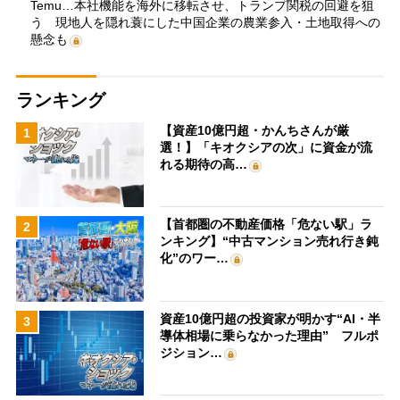
Temu…本社機能を海外に移転させ、トランプ関税の回避を狙
う 現地人を隠れ蓑にした中国企業の農業参入・土地取得への
懸念も
ランキング
【資産10億円超・かんちさんが厳
1
選！】「キオクシアの次」に資金が流
れる期待の高…
【首都圏の不動産価格「危ない駅」ラ
2
ンキング】“中古マンション売れ行き鈍
化”のワー…
資産10億円超の投資家が明かす“AI・半
3
導体相場に乗らなかった理由” フルポ
ジション…