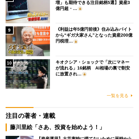
増」も期待できる注目銘柄5選】資産3
億円超・…
《利益は年5億円前後》住み込みバイト
9
から“ギガ大家さん”となった資産200億
円税理…
キオクシア・ショックで「次にマネー
10
が流れる」16銘柄 AI相場の裏で割安
に放置され…
一覧を見る
注目の著者・連載
藤川里絵「さあ、投資を始めよう！」
【資産運用】大災害時に慌てないために平時から