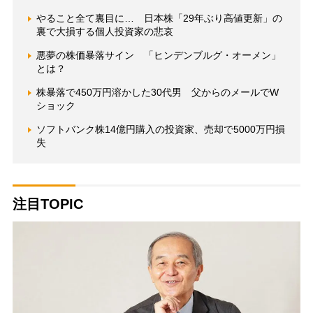
やること全て裏目に… 日本株「29年ぶり高値更新」の
裏で大損する個人投資家の悲哀
悪夢の株価暴落サイン 「ヒンデンブルグ・オーメン」
とは？
株暴落で450万円溶かした30代男 父からのメールでW
ショック
ソフトバンク株14億円購入の投資家、売却で5000万円損
失
注目TOPIC