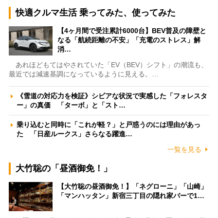
快適クルマ生活 乗ってみた、使ってみた
【4ヶ月間で受注累計6000台】BEV普及の障壁と
なる「航続距離の不安」「充電のストレス」解
消…
あれほどもてはやされていた「EV（BEV）シフト」の潮流も、
最近では減速基調になっているように見える。…
《雪道の対応力を検証》シビアな状況で実感した「フォレスタ
ー」の真価 「ターボ」と「スト…
乗り込むと同時に「これが軽？」と戸惑うのには理由があっ
た 「日産ルークス」さらなる躍進…
一覧を見る
大竹聡の「昼酒御免！」
【大竹聡の昼酒御免！】「ネグローニ」「山崎」
「マンハッタン」新宿三丁目の隠れ家バーで1…