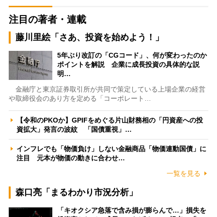
注目の著者・連載
藤川里絵「さあ、投資を始めよう！」
5年ぶり改訂の「CGコード」、何が変わったのか
ポイントを解説 企業に成長投資の具体的な説
明…
金融庁と東京証券取引所が共同で策定している上場企業の経営
や取締役会のあり方を定める「コーポレート…
【令和のPKOか】GPIFをめぐる片山財務相の「円資産への投
資拡大」発言の波紋 「国債重視」…
インフレでも「物価負け」しない金融商品「物価連動国債」に
注目 元本が物価の動きに合わせ…
一覧を見る
森口亮「まるわかり市況分析」
「キオクシア急落で含み損が膨らんで…」損失を