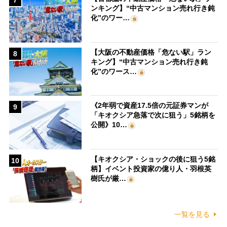
7
ンキング】“中古マンション売れ行き鈍
化”のワー…
【大阪の不動産価格「危ない駅」ラン
8
キング】“中古マンション売れ行き鈍
化”のワース…
《2年弱で資産17.5倍の元証券マンが
9
「キオクシア急落で次に狙う」5銘柄を
公開》10…
【キオクシア・ショックの後に狙う5銘
10
柄】イベント投資家の億り人・羽根英
樹氏が厳…
一覧を見る