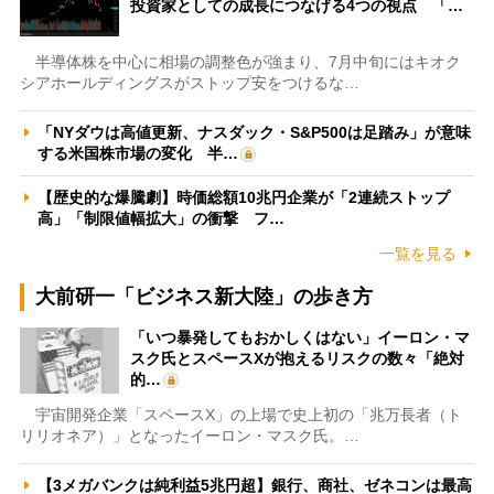
投資家としての成長につなげる4つの視点 「…
半導体株を中心に相場の調整色が強まり、7月中旬にはキオク
シアホールディングスがストップ安をつけるな…
「NYダウは高値更新、ナスダック・S&P500は足踏み」が意味
する米国株市場の変化 半…
【歴史的な爆騰劇】時価総額10兆円企業が「2連続ストップ
高」「制限値幅拡大」の衝撃 フ…
一覧を見る
大前研一「ビジネス新大陸」の歩き方
「いつ暴発してもおかしくはない」イーロン・マ
スク氏とスペースXが抱えるリスクの数々「絶対
的…
宇宙開発企業「スペースX」の上場で史上初の「兆万長者（ト
リリオネア）」となったイーロン・マスク氏。…
【3メガバンクは純利益5兆円超】銀行、商社、ゼネコンは最高