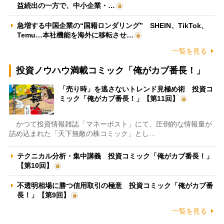
益続出の一方で、中小企業・…
急増する中国企業の“国籍ロンダリング” SHEIN、TikTok、
Temu…本社機能を海外に移転させ…
一覧を見る
投資ノウハウ満載コミック「俺がカブ番長！」
「売り時」を逃さないトレンド見極め術 投資コ
ミック「俺がカブ番長！」【第11回】
かつて投資情報雑誌「マネーポスト」にて、圧倒的な情報量が
詰め込まれた「天下無敵の株コミック」とし…
テクニカル分析・集中講義 投資コミック「俺がカブ番長！」
【第10回】
不透明相場に勝つ信用取引の極意 投資コミック「俺がカブ番
長！」【第9回】
一覧を見る