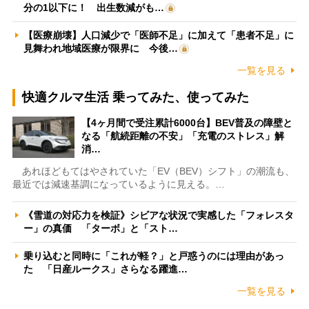
分の1以下に！ 出生数減がも…
【医療崩壊】人口減少で「医師不足」に加えて「患者不足」に
見舞われ地域医療が限界に 今後…
一覧を見る
快適クルマ生活 乗ってみた、使ってみた
【4ヶ月間で受注累計6000台】BEV普及の障壁と
なる「航続距離の不安」「充電のストレス」解
消…
あれほどもてはやされていた「EV（BEV）シフト」の潮流も、
最近では減速基調になっているように見える。…
《雪道の対応力を検証》シビアな状況で実感した「フォレスタ
ー」の真価 「ターボ」と「スト…
乗り込むと同時に「これが軽？」と戸惑うのには理由があっ
た 「日産ルークス」さらなる躍進…
一覧を見る