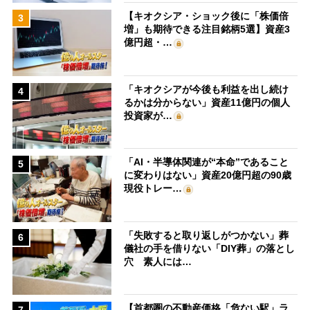
【キオクシア・ショック後に「株価倍
3
増」も期待できる注目銘柄5選】資産3
億円超・…
「キオクシアが今後も利益を出し続け
4
るかは分からない」資産11億円の個人
投資家が…
「AI・半導体関連が“本命”であること
5
に変わりはない」資産20億円超の90歳
現役トレー…
「失敗すると取り返しがつかない」葬
6
儀社の手を借りない「DIY葬」の落とし
穴 素人には…
【首都圏の不動産価格「危ない駅」ラ