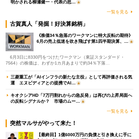
明かされる柳瀬健一・代表の思…
一覧を見る
古賀真人「発掘！好決算銘柄」
《株価34％急落のワークマンに特大反転の期待》
6月の売上低迷を吹き飛ばす第1四半期決算、…
6月3日に8330円をつけたワークマン（東証スタンダード・
7564）の株価は、わずか1カ月あまりで約34％下落…
三菱重工が「AIインフラの新たな主役」として再評価される気
運 エヌビディアとの提携でAI…
キオクシアHD「7万円割れからの急反発」は再びの上昇局面へ
の反転シグナルか？ 市場のムー…
一覧を見る
突然マルサがやって来た！
【最終回】1億6000万円の負債と引き換えに手に