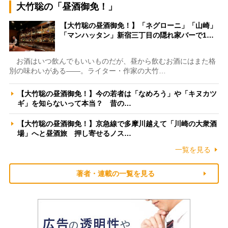
大竹聡の「昼酒御免！」
【大竹聡の昼酒御免！】「ネグローニ」「山崎」
「マンハッタン」新宿三丁目の隠れ家バーで1…
お酒はいつ飲んでもいいものだが、昼から飲むお酒にはまた格
別の味わいがある――。ライター・作家の大竹…
【大竹聡の昼酒御免！】今の若者は「なめろう」や「キヌカツ
ギ」を知らないって本当？ 昔の…
【大竹聡の昼酒御免！】京急線で多摩川越えて「川崎の大衆酒
場」へと昼酒旅 押し寄せるノス…
一覧を見る
著者・連載の一覧を見る