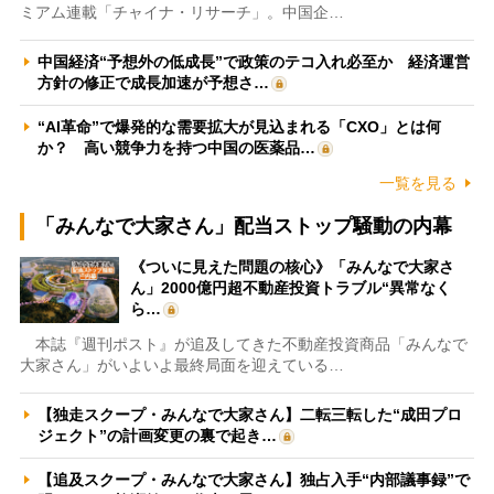
ミアム連載「チャイナ・リサーチ」。中国企…
中国経済“予想外の低成長”で政策のテコ入れ必至か 経済運営
方針の修正で成長加速が予想さ…
“AI革命”で爆発的な需要拡大が見込まれる「CXO」とは何
か？ 高い競争力を持つ中国の医薬品…
一覧を見る
「みんなで大家さん」配当ストップ騒動の内幕
《ついに見えた問題の核心》「みんなで大家さ
ん」2000億円超不動産投資トラブル“異常なく
ら…
本誌『週刊ポスト』が追及してきた不動産投資商品「みんなで
大家さん」がいよいよ最終局面を迎えている…
【独走スクープ・みんなで大家さん】二転三転した“成田プロ
ジェクト”の計画変更の裏で起き…
【追及スクープ・みんなで大家さん】独占入手“内部議事録”で