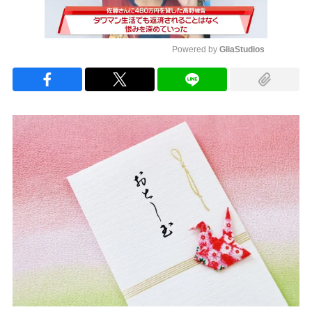
Powered by 
GliaStudios
Mute