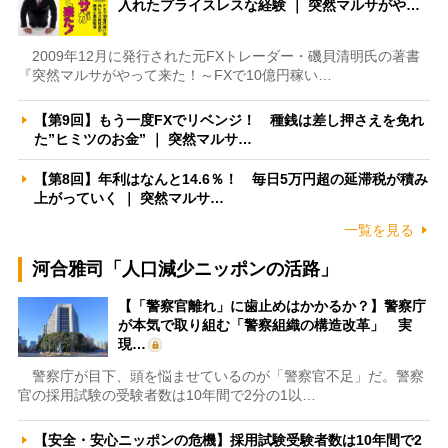
入れたプライスレスな経験 ｜ 突然マルサがや…
2009年12月に発行された元FXトレーダー・磯貝清明氏の著書
『突然マルサがやって来た！～FXで10億円稼い…
【第9回】もう一度FXでリベンジ！ 種銭は差し押さえを免れ
た”ヒミツのお金” ｜ 突然マルサ…
【第8回】年利はなんと14.6％！ 毎日5万円超の延滞税が積み
上がっていく ｜ 突然マルサ…
一覧を見る
河合雅司「人口減少ニッポンの活路」
【「警察官離れ」に歯止めはかかるか？】警察庁
が本気で取り組む「警察組織の構造改革」 実
現…
警察庁が目下、頭を悩ませているのが「警察官不足」だ。警察
官の採用試験の受験者数は10年間で2分の1以…
【安全・安心ニッポンの危機】採用試験受験者数は10年間で2