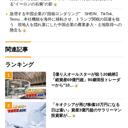
る“イーロンの右腕”の影
急増する中国企業の“国籍ロンダリング” SHEIN、TikTok、
Temu…本社機能を海外に移転させ、トランプ関税の回避を狙
う 現地人を隠れ蓑にした中国企業の農業参入・土地取得への
懸念も
関連記事
ランキング
【億り人オールスターが狙う20銘柄】
1
「総資産69億円超」90歳現役トレーダ
ーから“10…
「キオクシアが再び株価10万円になる
2
日は遠い」資産3億円超のサラリーマン
投資家が…