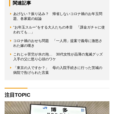
関連記事
あげない？振り込み？ 帰省しないコロナ禍のお年玉問
題、各家庭の結論
“お年玉スルー”をする大人たちの本音 「課金ガチャに使
われても…」
コロナ禍のおせち問題 「一人用」提案で義母に激怒さ
れた嫁の嘆き
これじゃ苦労が水の泡… 30代女性が品薄の鬼滅グッズ
入手の父に怒り心頭のワケ
「東京の人ですか？」 母の入院手続きに行った茨城の
病院で告げられた言葉
注目TOPIC