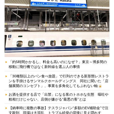
「約5時間かかるし、料金も高いのになぜ？」東京～博多間の
移動に飛行機ではなく新幹線を選ぶ人の事情
「30種類以上のパン食べ放題」で行列のできる新形態レストラ
ンを手掛けるサンマルクホールディングス 同社に聞いた「店
舗展開のコンセプト」、事業を多角化してもぶれない軸
お酒を提供する店で「出禁」になる客のトホホな生態 嘔吐や
粗相だけじゃない、店側が嫌がる“最悪の客”とは
【納車時に複数の事故】テスラジャパン“多額のEV補助金”で注
文殺到、現場は大混乱 トラブル続発の背後に見え隠れす