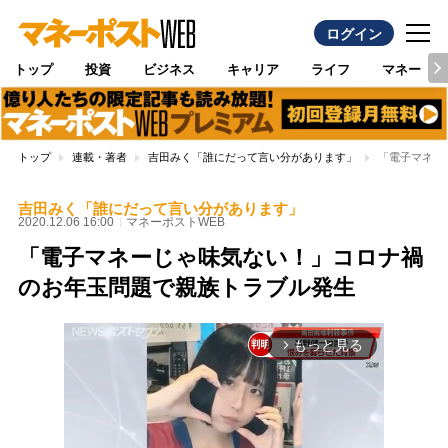
ログイン
トップ
投資
ビジネス
キャリア
ライフ
マネー
トップ
連載・著者
吉田みく「誰にだって言い分があります」
「電子マネー
吉田みく「誰にだって言い分があります」
2020.12.06 16:00
マネーポストWEB
「電子マネーじゃ味気ない！」コロナ禍
のお年玉問題で親族トラブル発生
もっと見る
arrow_forward_ios