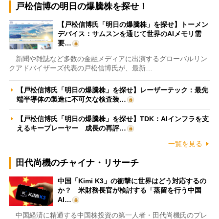
戸松信博の明日の爆騰株を探せ！
【戸松信博氏「明日の爆騰株」を探せ】トーメン
デバイス：サムスンを通じて世界のAIメモリ需
要…
新聞や雑誌など多数の金融メディアに出演するグローバルリン
クアドバイザーズ代表の戸松信博氏が、最新…
【戸松信博氏「明日の爆騰株」を探せ】レーザーテック：最先
端半導体の製造に不可欠な検査装…
【戸松信博氏「明日の爆騰株」を探せ】TDK：AIインフラを支
えるキープレーヤー 成長の再評…
一覧を見る
田代尚機のチャイナ・リサーチ
中国「Kimi K3」の衝撃に世界はどう対応するの
か？ 米財務長官が検討する「蒸留を行う中国
AI…
中国経済に精通する中国株投資の第一人者・田代尚機氏のプレ