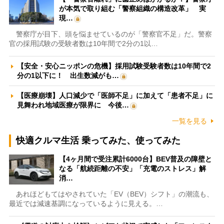
が本気で取り組む「警察組織の構造改革」 実
現…
警察庁が目下、頭を悩ませているのが「警察官不足」だ。警察
官の採用試験の受験者数は10年間で2分の1以…
【安全・安心ニッポンの危機】採用試験受験者数は10年間で2
分の1以下に！ 出生数減がも…
【医療崩壊】人口減少で「医師不足」に加えて「患者不足」に
見舞われ地域医療が限界に 今後…
一覧を見る
快適クルマ生活 乗ってみた、使ってみた
【4ヶ月間で受注累計6000台】BEV普及の障壁と
なる「航続距離の不安」「充電のストレス」解
消…
あれほどもてはやされていた「EV（BEV）シフト」の潮流も、
最近では減速基調になっているように見える。…