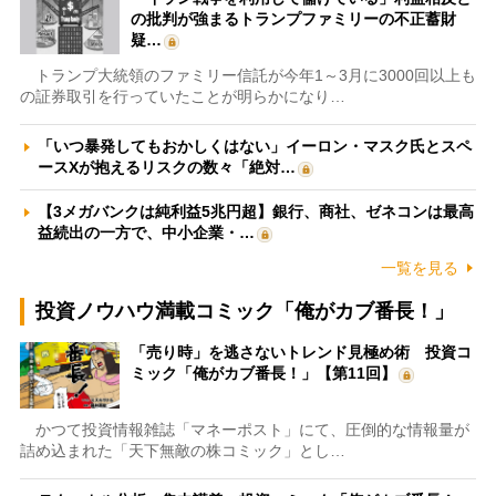
の批判が強まるトランプファミリーの不正蓄財
疑…
トランプ大統領のファミリー信託が今年1～3月に3000回以上も
の証券取引を行っていたことが明らかになり…
「いつ暴発してもおかしくはない」イーロン・マスク氏とスペ
ースXが抱えるリスクの数々「絶対…
【3メガバンクは純利益5兆円超】銀行、商社、ゼネコンは最高
益続出の一方で、中小企業・…
一覧を見る
投資ノウハウ満載コミック「俺がカブ番長！」
「売り時」を逃さないトレンド見極め術 投資コ
ミック「俺がカブ番長！」【第11回】
かつて投資情報雑誌「マネーポスト」にて、圧倒的な情報量が
詰め込まれた「天下無敵の株コミック」とし…