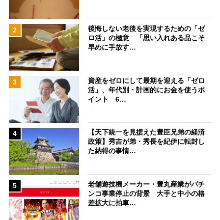
後悔しない老後を実現するための「ゼ
2
ロ活」の極意 「思い入れある品こそ
早めに手放す…
資産をゼロにして最期を迎える「ゼロ
3
活」、年代別・計画的にお金を使うポ
イント 6…
【天下統一を見据えた豊臣兄弟の経済
4
政策】秀吉が弟・秀長を紀伊に転封し
た納得の事情…
老舗遊技機メーカー・豊丸産業がパチ
5
ンコ事業停止の背景 大手と中小の格
差拡大に拍車…