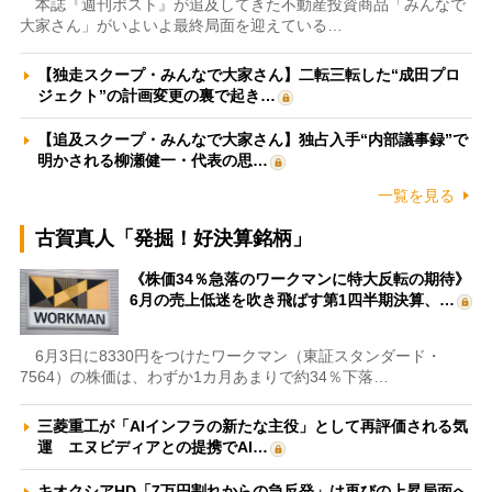
本誌『週刊ポスト』が追及してきた不動産投資商品「みんなで
大家さん」がいよいよ最終局面を迎えている…
【独走スクープ・みんなで大家さん】二転三転した“成田プロ
ジェクト”の計画変更の裏で起き…
【追及スクープ・みんなで大家さん】独占入手“内部議事録”で
明かされる柳瀬健一・代表の思…
一覧を見る
古賀真人「発掘！好決算銘柄」
《株価34％急落のワークマンに特大反転の期待》
6月の売上低迷を吹き飛ばす第1四半期決算、…
6月3日に8330円をつけたワークマン（東証スタンダード・
7564）の株価は、わずか1カ月あまりで約34％下落…
三菱重工が「AIインフラの新たな主役」として再評価される気
運 エヌビディアとの提携でAI…
キオクシアHD「7万円割れからの急反発」は再びの上昇局面へ