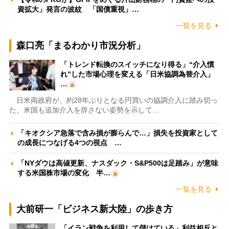
資拡大」発言の波紋 「国債重視」…
一覧を見る
森口亮「まるわかり市況分析」
「トレンド転換のスイッチになり得る」“介入慣
れ”した市場心理を変える「日米協調為替介入」
…
日米両政府が、約28年ぶりとなる円買いの協調介入に踏み切っ
た。米国も追加介入を辞さない姿勢を示して…
「キオクシア急落で含み損が膨らんで…」損失を投資家として
の成長につなげる4つの視点 …
「NYダウは高値更新、ナスダック・S&P500は足踏み」が意味
する米国株市場の変化 半…
一覧を見る
大前研一「ビジネス新大陸」の歩き方
「イラン戦争を利用して儲けている」利益相反と