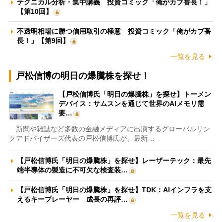
テクニカル分析・集中講義 投資コミック「俺がカブ番長！」
【第10回】
不透明相場に勝つ信用取引の極意 投資コミック「俺がカブ番
長！」【第9回】
一覧を見る
戸松信博の明日の爆騰株を探せ！
【戸松信博氏「明日の爆騰株」を探せ】トーメン
デバイス：サムスンを通じて世界のAIメモリ需
要…
新聞や雑誌など多数の金融メディアに出演するグローバルリン
クアドバイザーズ代表の戸松信博氏が、最新…
【戸松信博氏「明日の爆騰株」を探せ】レーザーテック：最先
端半導体の製造に不可欠な検査装…
【戸松信博氏「明日の爆騰株」を探せ】TDK：AIインフラを支
えるキープレーヤー 成長の再評…
一覧を見る