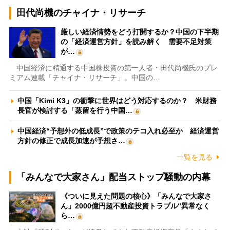
田代尚機のチャイナ・リサーチ
厳しい経済情勢をどう打開するか？中国の下半期
の「経済運営方針」を読み解く 需要不足対策
が…
中国経済に精通する中国株投資の第一人者・田代尚機氏のプレ
ミアム連載「チャイナ・リサーチ」。中国の…
中国「Kimi K3」の衝撃に世界はどう対応するのか？ 米財務
長官が検討する「蒸留を行う中国…
中国経済“予想外の低成長”で政策のテコ入れ必至か 経済運営
方針の修正で成長加速が予想さ…
一覧を見る
「みんなで大家さん」配当ストップ騒動の内幕
《ついに見えた問題の核心》「みんなで大家さ
ん」2000億円超不動産投資トラブル“異常なく
ら…