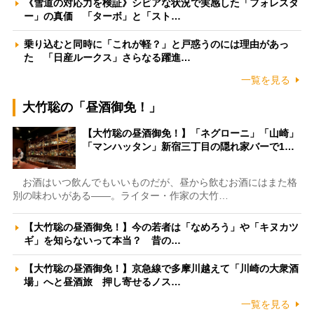
《雪道の対応力を検証》シビアな状況で実感した「フォレスタ
ー」の真価 「ターボ」と「スト…
乗り込むと同時に「これが軽？」と戸惑うのには理由があっ
た 「日産ルークス」さらなる躍進…
一覧を見る
大竹聡の「昼酒御免！」
【大竹聡の昼酒御免！】「ネグローニ」「山崎」
「マンハッタン」新宿三丁目の隠れ家バーで1…
お酒はいつ飲んでもいいものだが、昼から飲むお酒にはまた格
別の味わいがある――。ライター・作家の大竹…
【大竹聡の昼酒御免！】今の若者は「なめろう」や「キヌカツ
ギ」を知らないって本当？ 昔の…
【大竹聡の昼酒御免！】京急線で多摩川越えて「川崎の大衆酒
場」へと昼酒旅 押し寄せるノス…
一覧を見る