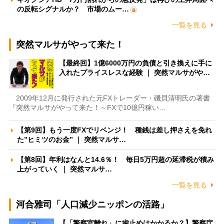
の反転シグナルか？ 市場のムー…
一覧を見る
突然マルサがやって来た！
【最終回】1億6000万円の負債と引き換えに手に
入れたプライスレスな経験 ｜ 突然マルサがや…
2009年12月に発行された元FXトレーダー・磯貝清明氏の著書
『突然マルサがやって来た！～FXで10億円稼い…
【第9回】もう一度FXでリベンジ！ 種銭は差し押さえを免れ
た”ヒミツのお金” ｜ 突然マルサ…
【第8回】年利はなんと14.6％！ 毎日5万円超の延滞税が積み
上がっていく ｜ 突然マルサ…
一覧を見る
河合雅司「人口減少ニッポンの活路」
【「警察官離れ」に歯止めはかかるか？】警察庁