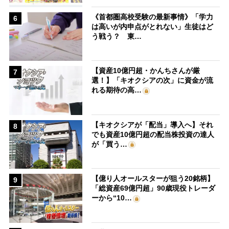
《首都圏高校受験の最新事情》「学力
6
は高いが内申点がとれない」生徒はど
う戦う？ 東…
【資産10億円超・かんちさんが厳
7
選！】「キオクシアの次」に資金が流
れる期待の高…
【キオクシアが「配当」導入へ】それ
8
でも資産10億円超の配当株投資の達人
が「買う…
【億り人オールスターが狙う20銘柄】
9
「総資産69億円超」90歳現役トレーダ
ーから“10…