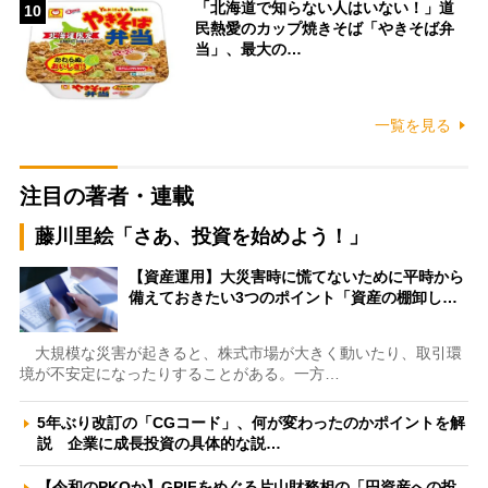
「北海道で知らない人はいない！」道
10
民熱愛のカップ焼きそば「やきそば弁
当」、最大の…
一覧を見る
注目の著者・連載
藤川里絵「さあ、投資を始めよう！」
【資産運用】大災害時に慌てないために平時から
備えておきたい3つのポイント「資産の棚卸し…
大規模な災害が起きると、株式市場が大きく動いたり、取引環
境が不安定になったりすることがある。一方…
5年ぶり改訂の「CGコード」、何が変わったのかポイントを解
説 企業に成長投資の具体的な説…
【令和のPKOか】GPIFをめぐる片山財務相の「円資産への投