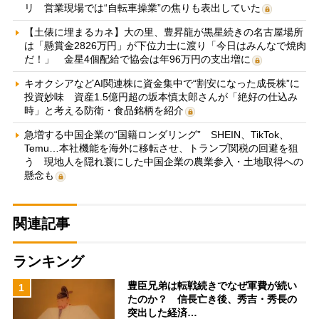
リ 営業現場では“自転車操業”の焦りも表出していた
【土俵に埋まるカネ】大の里、豊昇龍が黒星続きの名古屋場所
は「懸賞金2826万円」が下位力士に渡り「今日はみんなで焼肉
だ！」 金星4個配給で協会は年96万円の支出増に
キオクシアなどAI関連株に資金集中で“割安になった成長株”に
投資妙味 資産1.5億円超の坂本慎太郎さんが「絶好の仕込み
時」と考える防衛・食品銘柄を紹介
急増する中国企業の“国籍ロンダリング” SHEIN、TikTok、
Temu…本社機能を海外に移転させ、トランプ関税の回避を狙
う 現地人を隠れ蓑にした中国企業の農業参入・土地取得への
懸念も
関連記事
ランキング
豊臣兄弟は転戦続きでなぜ軍費が続い
1
たのか？ 信長亡き後、秀吉・秀長の
突出した経済…