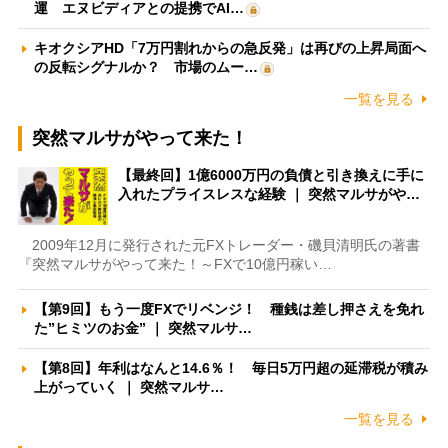
運 エヌビディアとの提携でAI…
キオクシアHD「7万円割れからの急反発」は再びの上昇局面へ
の反転シグナルか？ 市場のムー…
一覧を見る
突然マルサがやって来た！
【最終回】1億6000万円の負債と引き換えに手に
入れたプライスレスな経験 ｜ 突然マルサがや…
2009年12月に発行された元FXトレーダー・磯貝清明氏の著書
『突然マルサがやって来た！～FXで10億円稼い…
【第9回】もう一度FXでリベンジ！ 種銭は差し押さえを免れ
た”ヒミツのお金” ｜ 突然マルサ…
【第8回】年利はなんと14.6％！ 毎日5万円超の延滞税が積み
上がっていく ｜ 突然マルサ…
一覧を見る