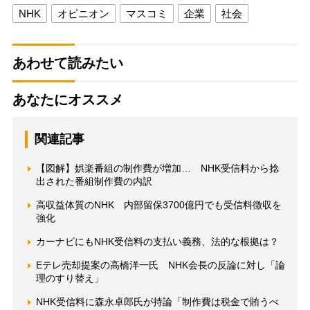
NHK
オピニオン
マスコミ
企業
社会
あわせて読みたい
あなたにオススメ
関連記事
【図解】娯楽番組の制作費が増加… NHK受信料から捻
出された番組制作費の内訳
高収益体質のNHK 内部留保3700億円でも受信料徴収を
強化
カーナビにもNHK受信料の支払い義務、法的な根拠は？
Eテレ売却提案の高橋洋一氏 NHK会長の反論に対し「論
理のすり替え」
NHK受信料に森永卓郎氏が持論「制作費は税金で賄うべ