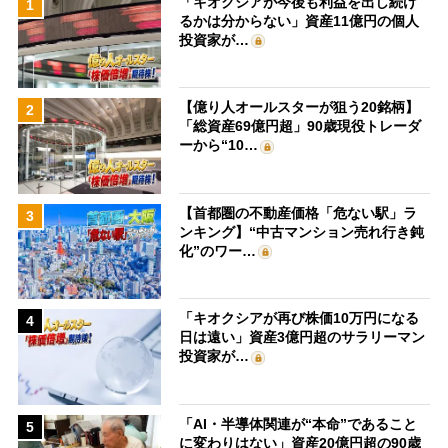
「キオクシアが今後も利益を出し続け
1
るかは分からない」資産11億円の個人
投資家が…
【億り人オールスターが狙う20銘柄】
2
「総資産69億円超」90歳現役トレーダ
ーから“10…
【首都圏の不動産価格「危ない駅」ラ
3
ンキング】“中古マンション売れ行き鈍
化”のワー…
「キオクシアが再び株価10万円になる
4
日は遠い」資産3億円超のサラリーマン
投資家が…
「AI・半導体関連が“本命”であること
5
に変わりはない」資産20億円超の90歳