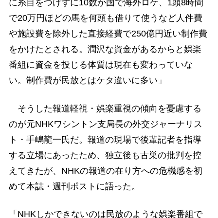
に糸目をつけずに10数か国で海外ロケ、1頭8時間
で20万円ほどの馬を何頭も借りて使うなど人件費
や施設費を除外した直接経費で250億円近い制作費
をかけたとされる。潤沢な資金があるからと娯楽
番組に資金を投じる体質は現在も変わっていな
い。制作費が民放とはケタ違いに多い」
そうした報道軽視・娯楽重視の傾向を憂慮する
のが元NHKワシントン支局長の外交ジャーナリス
ト・手嶋龍一氏だ。報道の現場で後輩記者を指導
する立場にあったため、独立後も古巣の批判を控
えてきたが、NHKの報道の在り方への危機感を初
めて本誌・週刊ポストに語った。
「NHKしかできないのは民放のような娯楽番組で