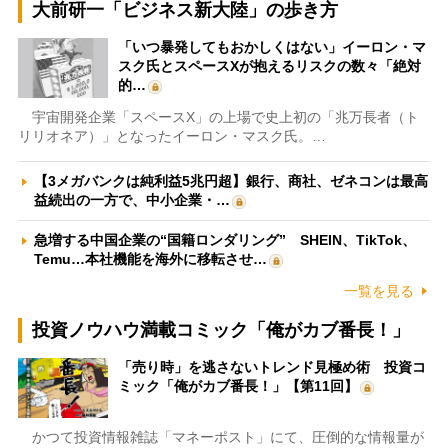
大前研一「ビジネス新大陸」の歩き方
「いつ暴発してもおかしくはない」イーロン・マ
スク氏とスペースXが抱えるリスクの数々「絶対
的…
宇宙開発企業「スペースX」の上場で史上初の「兆万長者（ト
リリオネア）」となったイーロン・マスク氏。…
【3メガバンクは純利益5兆円超】銀行、商社、ゼネコンは最高
益続出の一方で、中小企業・…
急増する中国企業の“国籍ロンダリング” SHEIN、TikTok、
Temu…本社機能を海外に移転させ…
一覧を見る
投資ノウハウ満載コミック「俺がカブ番長！」
「売り時」を逃さないトレンド見極め術 投資コ
ミック「俺がカブ番長！」【第11回】
かつて投資情報雑誌「マネーポスト」にて、圧倒的な情報量が