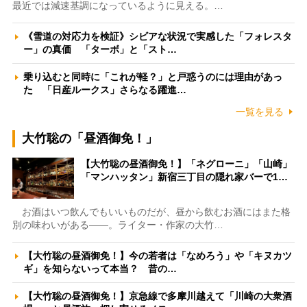
最近では減速基調になっているように見える。…
《雪道の対応力を検証》シビアな状況で実感した「フォレスタ
ー」の真価 「ターボ」と「スト…
乗り込むと同時に「これが軽？」と戸惑うのには理由があっ
た 「日産ルークス」さらなる躍進…
一覧を見る
大竹聡の「昼酒御免！」
【大竹聡の昼酒御免！】「ネグローニ」「山崎」
「マンハッタン」新宿三丁目の隠れ家バーで1…
お酒はいつ飲んでもいいものだが、昼から飲むお酒にはまた格
別の味わいがある――。ライター・作家の大竹…
【大竹聡の昼酒御免！】今の若者は「なめろう」や「キヌカツ
ギ」を知らないって本当？ 昔の…
【大竹聡の昼酒御免！】京急線で多摩川越えて「川崎の大衆酒