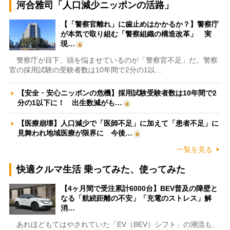
河合雅司「人口減少ニッポンの活路」
【「警察官離れ」に歯止めはかかるか？】警察庁
が本気で取り組む「警察組織の構造改革」 実
現…
警察庁が目下、頭を悩ませているのが「警察官不足」だ。警察
官の採用試験の受験者数は10年間で2分の1以…
【安全・安心ニッポンの危機】採用試験受験者数は10年間で2
分の1以下に！ 出生数減がも…
【医療崩壊】人口減少で「医師不足」に加えて「患者不足」に
見舞われ地域医療が限界に 今後…
一覧を見る
快適クルマ生活 乗ってみた、使ってみた
【4ヶ月間で受注累計6000台】BEV普及の障壁と
なる「航続距離の不安」「充電のストレス」解
消…
あれほどもてはやされていた「EV（BEV）シフト」の潮流も、