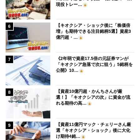
現役トレー…
【キオクシア・ショック後に「株価倍
6
増」も期待できる注目銘柄5選】資産3
億円超・…
《2年弱で資産17.5倍の元証券マンが
7
「キオクシア急落で次に狙う」5銘柄を
公開》10…
【資産10億円超・かんちさんが厳
8
選！】「キオクシアの次」に資金が流
れる期待の高…
【資産11億円マック・チェリーさん厳
9
選「キオクシア・ショック」後に大化
け期待4銘…