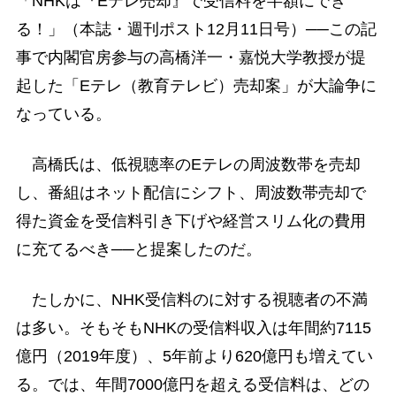
「NHKは『Eテレ売却』で受信料を半額にでき
る！」（本誌・週刊ポスト12月11日号）──この記
事で内閣官房参与の高橋洋一・嘉悦大学教授が提
起した「Eテレ（教育テレビ）売却案」が大論争に
なっている。
高橋氏は、低視聴率のEテレの周波数帯を売却
し、番組はネット配信にシフト、周波数帯売却で
得た資金を受信料引き下げや経営スリム化の費用
に充てるべき──と提案したのだ。
たしかに、NHK受信料のに対する視聴者の不満
は多い。そもそもNHKの受信料収入は年間約7115
億円（2019年度）、5年前より620億円も増えてい
る。では、年間7000億円を超える受信料は、どの