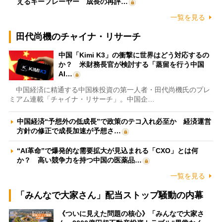
えるキープレーヤー 成長の再評…
一覧を見る
田代尚機のチャイナ・リサーチ
中国「Kimi K3」の衝撃に世界はどう対応するの
か？ 米財務長官が検討する「蒸留を行う中国
AI…
中国経済に精通する中国株投資の第一人者・田代尚機氏のプレ
ミアム連載「チャイナ・リサーチ」。中国企…
中国経済“予想外の低成長”で政策のテコ入れ必至か 経済運営
方針の修正で成長加速が予想さ…
“AI革命”で爆発的な需要拡大が見込まれる「CXO」とは何
か？ 高い競争力を持つ中国の医薬品…
一覧を見る
「みんなで大家さん」配当ストップ騒動の内幕
《ついに見えた問題の核心》「みんなで大家さ