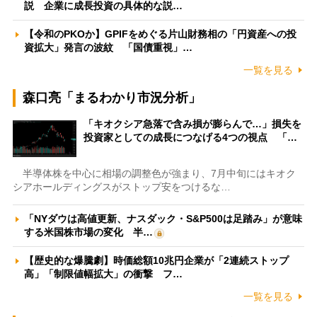
説 企業に成長投資の具体的な説…
【令和のPKOか】GPIFをめぐる片山財務相の「円資産への投
資拡大」発言の波紋 「国債重視」…
一覧を見る
森口亮「まるわかり市況分析」
「キオクシア急落で含み損が膨らんで…」損失を
投資家としての成長につなげる4つの視点 「…
半導体株を中心に相場の調整色が強まり、7月中旬にはキオク
シアホールディングスがストップ安をつけるな…
「NYダウは高値更新、ナスダック・S&P500は足踏み」が意味
する米国株市場の変化 半…
【歴史的な爆騰劇】時価総額10兆円企業が「2連続ストップ
高」「制限値幅拡大」の衝撃 フ…
一覧を見る