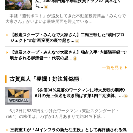
ん」2000億円超不動産投資トラブル“異常なく
ら…
本誌『週刊ポスト』が追及してきた不動産投資商品「みんなで
大家さん」がいよいよ最終局面を迎えている…
【独走スクープ・みんなで大家さん】二転三転した“成田プロ
ジェクト”の計画変更の裏で起き…
【追及スクープ・みんなで大家さん】独占入手“内部議事録”で
明かされる柳瀬健一・代表の思…
一覧を見る
古賀真人「発掘！好決算銘柄」
《株価34％急落のワークマンに特大反転の期待》
6月の売上低迷を吹き飛ばす第1四半期決算、…
6月3日に8330円をつけたワークマン（東証スタンダード・
7564）の株価は、わずか1カ月あまりで約34％下落…
三菱重工が「AIインフラの新たな主役」として再評価される気