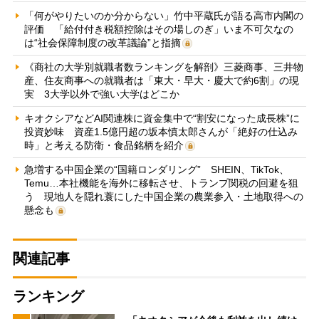
「何がやりたいのか分からない」竹中平蔵氏が語る高市内閣の
評価 「給付付き税額控除はその場しのぎ」いま不可欠なの
は“社会保障制度の改革議論”と指摘
《商社の大学別就職者数ランキングを解剖》三菱商事、三井物
産、住友商事への就職者は「東大・早大・慶大で約6割」の現
実 3大学以外で強い大学はどこか
キオクシアなどAI関連株に資金集中で“割安になった成長株”に
投資妙味 資産1.5億円超の坂本慎太郎さんが「絶好の仕込み
時」と考える防衛・食品銘柄を紹介
急増する中国企業の“国籍ロンダリング” SHEIN、TikTok、
Temu…本社機能を海外に移転させ、トランプ関税の回避を狙
う 現地人を隠れ蓑にした中国企業の農業参入・土地取得への
懸念も
関連記事
ランキング