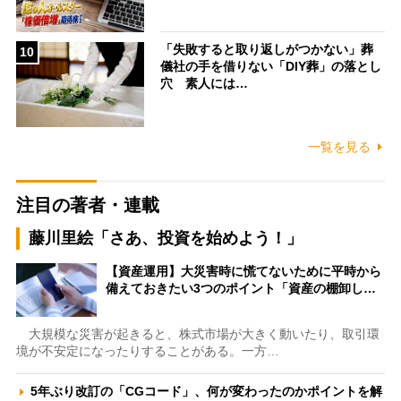
「失敗すると取り返しがつかない」葬
10
儀社の手を借りない「DIY葬」の落とし
穴 素人には…
一覧を見る
注目の著者・連載
藤川里絵「さあ、投資を始めよう！」
【資産運用】大災害時に慌てないために平時から
備えておきたい3つのポイント「資産の棚卸し…
大規模な災害が起きると、株式市場が大きく動いたり、取引環
境が不安定になったりすることがある。一方…
5年ぶり改訂の「CGコード」、何が変わったのかポイントを解