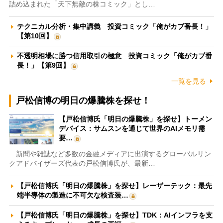
詰め込まれた「天下無敵の株コミック」とし…
テクニカル分析・集中講義 投資コミック「俺がカブ番長！」
【第10回】
不透明相場に勝つ信用取引の極意 投資コミック「俺がカブ番
長！」【第9回】
一覧を見る
戸松信博の明日の爆騰株を探せ！
【戸松信博氏「明日の爆騰株」を探せ】トーメン
デバイス：サムスンを通じて世界のAIメモリ需
要…
新聞や雑誌など多数の金融メディアに出演するグローバルリン
クアドバイザーズ代表の戸松信博氏が、最新…
【戸松信博氏「明日の爆騰株」を探せ】レーザーテック：最先
端半導体の製造に不可欠な検査装…
【戸松信博氏「明日の爆騰株」を探せ】TDK：AIインフラを支