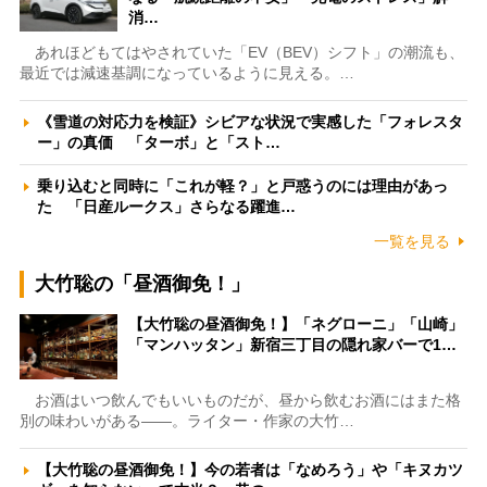
消…
あれほどもてはやされていた「EV（BEV）シフト」の潮流も、
最近では減速基調になっているように見える。…
《雪道の対応力を検証》シビアな状況で実感した「フォレスタ
ー」の真価 「ターボ」と「スト…
乗り込むと同時に「これが軽？」と戸惑うのには理由があっ
た 「日産ルークス」さらなる躍進…
一覧を見る
大竹聡の「昼酒御免！」
【大竹聡の昼酒御免！】「ネグローニ」「山崎」
「マンハッタン」新宿三丁目の隠れ家バーで1…
お酒はいつ飲んでもいいものだが、昼から飲むお酒にはまた格
別の味わいがある――。ライター・作家の大竹…
【大竹聡の昼酒御免！】今の若者は「なめろう」や「キヌカツ