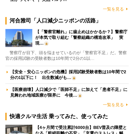
一覧を見る
河合雅司「人口減少ニッポンの活路」
【「警察官離れ」に歯止めはかかるか？】警察庁
が本気で取り組む「警察組織の構造改革」 実
現…
警察庁が目下、頭を悩ませているのが「警察官不足」だ。警察
官の採用試験の受験者数は10年間で2分の1以…
【安全・安心ニッポンの危機】採用試験受験者数は10年間で2
分の1以下に！ 出生数減がも…
【医療崩壊】人口減少で「医師不足」に加えて「患者不足」に
見舞われ地域医療が限界に 今後…
一覧を見る
快適クルマ生活 乗ってみた、使ってみた
【4ヶ月間で受注累計6000台】BEV普及の障壁と
なる「航続距離の不安」「充電のストレス」解