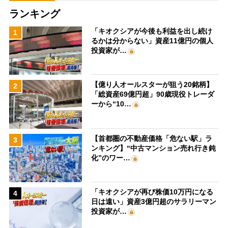
ランキング
「キオクシアが今後も利益を出し続け
1
るかは分からない」資産11億円の個人
投資家が…
【億り人オールスターが狙う20銘柄】
2
「総資産69億円超」90歳現役トレーダ
ーから“10…
【首都圏の不動産価格「危ない駅」ラ
3
ンキング】“中古マンション売れ行き鈍
化”のワー…
「キオクシアが再び株価10万円になる
4
日は遠い」資産3億円超のサラリーマン
投資家が…