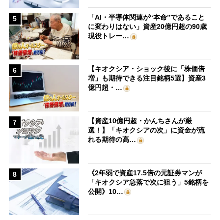
「AI・半導体関連が“本命”であること
5
に変わりはない」資産20億円超の90歳
現役トレー…
【キオクシア・ショック後に「株価倍
6
増」も期待できる注目銘柄5選】資産3
億円超・…
【資産10億円超・かんちさんが厳
7
選！】「キオクシアの次」に資金が流
れる期待の高…
《2年弱で資産17.5倍の元証券マンが
8
「キオクシア急落で次に狙う」5銘柄を
公開》10…