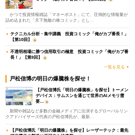
かつて投資情報雑誌「マネーポスト」にて、圧倒的な情報量が
詰め込まれた「天下無敵の株コミック」とし…
テクニカル分析・集中講義 投資コミック「俺がカブ番長！」
【第10回】
不透明相場に勝つ信用取引の極意 投資コミック「俺がカブ番
長！」【第9回】
一覧を見る
戸松信博の明日の爆騰株を探せ！
【戸松信博氏「明日の爆騰株」を探せ】トーメン
デバイス：サムスンを通じて世界のAIメモリ需
要…
新聞や雑誌など多数の金融メディアに出演するグローバルリン
クアドバイザーズ代表の戸松信博氏が、最新…
【戸松信博氏「明日の爆騰株」を探せ】レーザーテック：最先