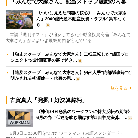
「みんなで大家さん」配当ストップ騒動の内幕
《ついに見えた問題の核心》「みんなで大家さ
ん」2000億円超不動産投資トラブル“異常なく
ら…
本誌『週刊ポスト』が追及してきた不動産投資商品「みんなで
大家さん」がいよいよ最終局面を迎えている…
【独走スクープ・みんなで大家さん】二転三転した“成田プロ
ジェクト”の計画変更の裏で起き…
【追及スクープ・みんなで大家さん】独占入手“内部議事録”で
明かされる柳瀬健一・代表の思…
一覧を見る
古賀真人「発掘！好決算銘柄」
《株価34％急落のワークマンに特大反転の期待》
6月の売上低迷を吹き飛ばす第1四半期決算、…
6月3日に8330円をつけたワークマン（東証スタンダード・