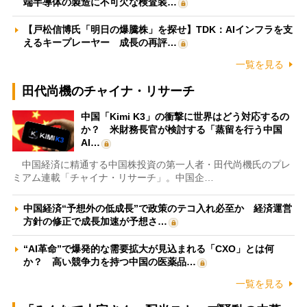
端半導体の製造に不可欠な検査装…
【戸松信博氏「明日の爆騰株」を探せ】TDK：AIインフラを支
えるキープレーヤー 成長の再評…
一覧を見る
田代尚機のチャイナ・リサーチ
中国「Kimi K3」の衝撃に世界はどう対応するの
か？ 米財務長官が検討する「蒸留を行う中国
AI…
中国経済に精通する中国株投資の第一人者・田代尚機氏のプレ
ミアム連載「チャイナ・リサーチ」。中国企…
中国経済“予想外の低成長”で政策のテコ入れ必至か 経済運営
方針の修正で成長加速が予想さ…
“AI革命”で爆発的な需要拡大が見込まれる「CXO」とは何
か？ 高い競争力を持つ中国の医薬品…
一覧を見る