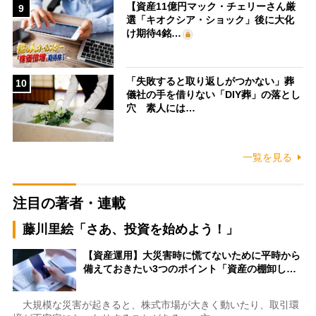
【資産11億円マック・チェリーさん厳
9
選「キオクシア・ショック」後に大化
け期待4銘…
「失敗すると取り返しがつかない」葬
10
儀社の手を借りない「DIY葬」の落とし
穴 素人には…
一覧を見る
注目の著者・連載
藤川里絵「さあ、投資を始めよう！」
【資産運用】大災害時に慌てないために平時から
備えておきたい3つのポイント「資産の棚卸し…
大規模な災害が起きると、株式市場が大きく動いたり、取引環