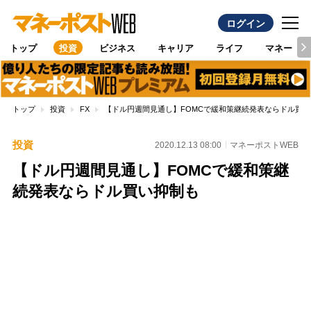
ログイン
トップ
投資
ビジネス
キャリア
ライフ
マネー
トップ
投資
FX
【ドル円週間見通し】FOMCで緩和策継続発表ならドル買い
投資
2020.12.13 08:00
マネーポストWEB
【ドル円週間見通し】FOMCで緩和策継
続発表ならドル買い抑制も
Loaded
:
96.70%
/
Unmute