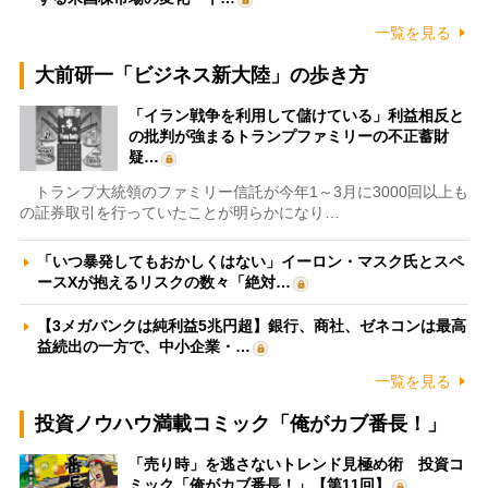
一覧を見る
大前研一「ビジネス新大陸」の歩き方
「イラン戦争を利用して儲けている」利益相反と
の批判が強まるトランプファミリーの不正蓄財
疑…
トランプ大統領のファミリー信託が今年1～3月に3000回以上も
の証券取引を行っていたことが明らかになり…
「いつ暴発してもおかしくはない」イーロン・マスク氏とスペ
ースXが抱えるリスクの数々「絶対…
【3メガバンクは純利益5兆円超】銀行、商社、ゼネコンは最高
益続出の一方で、中小企業・…
一覧を見る
投資ノウハウ満載コミック「俺がカブ番長！」
「売り時」を逃さないトレンド見極め術 投資コ
ミック「俺がカブ番長！」【第11回】