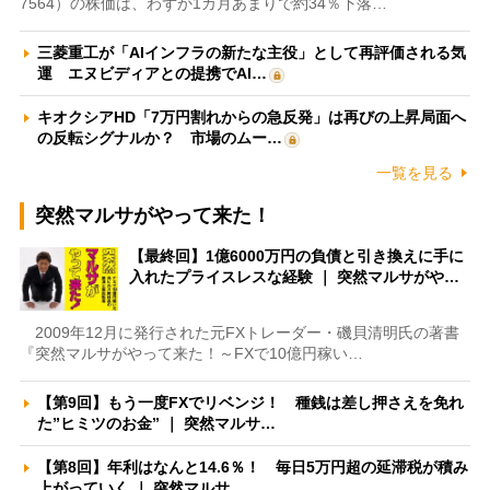
7564）の株価は、わずか1カ月あまりで約34％下落…
三菱重工が「AIインフラの新たな主役」として再評価される気
運 エヌビディアとの提携でAI…
キオクシアHD「7万円割れからの急反発」は再びの上昇局面へ
の反転シグナルか？ 市場のムー…
一覧を見る
突然マルサがやって来た！
【最終回】1億6000万円の負債と引き換えに手に
入れたプライスレスな経験 ｜ 突然マルサがや…
2009年12月に発行された元FXトレーダー・磯貝清明氏の著書
『突然マルサがやって来た！～FXで10億円稼い…
【第9回】もう一度FXでリベンジ！ 種銭は差し押さえを免れ
た”ヒミツのお金” ｜ 突然マルサ…
【第8回】年利はなんと14.6％！ 毎日5万円超の延滞税が積み
上がっていく ｜ 突然マルサ…