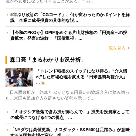
境が不安定になったりすることがある。一方…
5年ぶり改訂の「CGコード」、何が変わったのかポイントを解
説 企業に成長投資の具体的な説…
【令和のPKOか】GPIFをめぐる片山財務相の「円資産への投
資拡大」発言の波紋 「国債重視」…
一覧を見る
森口亮「まるわかり市況分析」
「トレンド転換のスイッチになり得る」“介入慣
れ”した市場心理を変える「日米協調為替介入」
…
日米両政府が、約28年ぶりとなる円買いの協調介入に踏み切っ
た。米国も追加介入を辞さない姿勢を示して…
「キオクシア急落で含み損が膨らんで…」損失を投資家として
の成長につなげる4つの視点 …
「NYダウは高値更新、ナスダック・S&P500は足踏み」が意味
する米国株市場の変化 半…