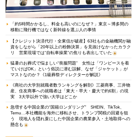
「約5時間かかるし、料金も高いのになぜ？」東京～博多間の
移動に飛行機ではなく新幹線を選ぶ人の事情
【クレジット決済代行・全東信が破産】63社もの金融機関が融
資をしながら「20年以上の粉飾決算」を見抜けなかったカラク
リ 営業現場では“自転車操業”の焦りも表出していた
猛暑のお葬式で悩ましい“喪服問題” 女性は「ワンピースを着
ていけばOK」という俗説に潜む誤解、なぜ「ジャケット」が
マストなのか？《1級葬祭ディレクターが解説》
《商社の大学別就職者数ランキングを解剖》三菱商事、三井物
産、住友商事への就職者は「東大・早大・慶大で約6割」の現
実 3大学以外で強い大学はどこか
急増する中国企業の“国籍ロンダリング” SHEIN、TikTok、
Temu…本社機能を海外に移転させ、トランプ関税の回避を狙
う 現地人を隠れ蓑にした中国企業の農業参入・土地取得への
懸念も