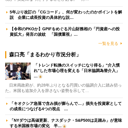
5年ぶり改訂の「CGコード」、何が変わったのかポイントを解
説 企業に成長投資の具体的な説…
【令和のPKOか】GPIFをめぐる片山財務相の「円資産への投
資拡大」発言の波紋 「国債重視」…
一覧を見る
森口亮「まるわかり市況分析」
「トレンド転換のスイッチになり得る」“介入慣
れ”した市場心理を変える「日米協調為替介入」
…
日米両政府が、約28年ぶりとなる円買いの協調介入に踏み切っ
た。米国も追加介入を辞さない姿勢を示して…
「キオクシア急落で含み損が膨らんで…」損失を投資家として
の成長につなげる4つの視点 …
「NYダウは高値更新、ナスダック・S&P500は足踏み」が意味
する米国株市場の変化 半…