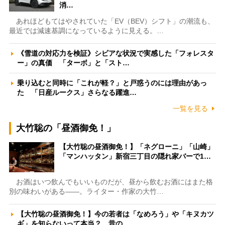
消…
あれほどもてはやされていた「EV（BEV）シフト」の潮流も、
最近では減速基調になっているように見える。…
《雪道の対応力を検証》シビアな状況で実感した「フォレスタ
ー」の真価 「ターボ」と「スト…
乗り込むと同時に「これが軽？」と戸惑うのには理由があっ
た 「日産ルークス」さらなる躍進…
一覧を見る
大竹聡の「昼酒御免！」
【大竹聡の昼酒御免！】「ネグローニ」「山崎」
「マンハッタン」新宿三丁目の隠れ家バーで1…
お酒はいつ飲んでもいいものだが、昼から飲むお酒にはまた格
別の味わいがある――。ライター・作家の大竹…
【大竹聡の昼酒御免！】今の若者は「なめろう」や「キヌカツ
ギ」を知らないって本当？ 昔の…