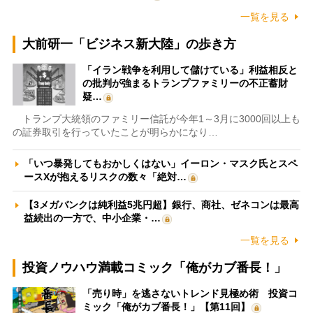
一覧を見る
大前研一「ビジネス新大陸」の歩き方
「イラン戦争を利用して儲けている」利益相反と
の批判が強まるトランプファミリーの不正蓄財
疑…
トランプ大統領のファミリー信託が今年1～3月に3000回以上も
の証券取引を行っていたことが明らかになり…
「いつ暴発してもおかしくはない」イーロン・マスク氏とスペ
ースXが抱えるリスクの数々「絶対…
【3メガバンクは純利益5兆円超】銀行、商社、ゼネコンは最高
益続出の一方で、中小企業・…
一覧を見る
投資ノウハウ満載コミック「俺がカブ番長！」
「売り時」を逃さないトレンド見極め術 投資コ
ミック「俺がカブ番長！」【第11回】