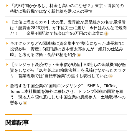
「約5時間かかるし、料金も高いのになぜ？」東京～博多間の
移動に飛行機ではなく新幹線を選ぶ人の事情
【土俵に埋まるカネ】大の里、豊昇龍が黒星続きの名古屋場所
は「懸賞金2826万円」が下位力士に渡り「今日はみんなで焼肉
だ！」 金星4個配給で協会は年96万円の支出増に
キオクシアなどAI関連株に資金集中で“割安になった成長株”に
投資妙味 資産1.5億円超の坂本慎太郎さんが「絶好の仕込み
時」と考える防衛・食品銘柄を紹介
【クレジット決済代行・全東信が破産】63社もの金融機関が融
資をしながら「20年以上の粉飾決算」を見抜けなかったカラク
リ 営業現場では“自転車操業”の焦りも表出していた
急増する中国企業の“国籍ロンダリング” SHEIN、TikTok、
Temu…本社機能を海外に移転させ、トランプ関税の回避を狙
う 現地人を隠れ蓑にした中国企業の農業参入・土地取得への
懸念も
関連記事