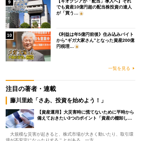
【キオクシアが「配当」導入へ】それ
9
でも資産10億円超の配当株投資の達人
が「買う…
《利益は年5億円前後》住み込みバイト
10
から“ギガ大家さん”となった資産200億
円税理…
一覧を見る
注目の著者・連載
藤川里絵「さあ、投資を始めよう！」
【資産運用】大災害時に慌てないために平時から
備えておきたい3つのポイント「資産の棚卸し…
大規模な災害が起きると、株式市場が大きく動いたり、取引環
境が不安定になったりすることがある。一方…