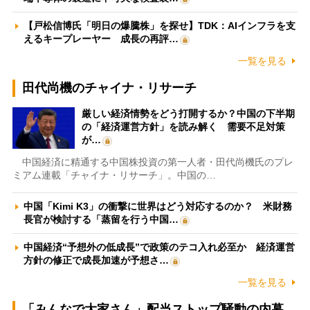
【戸松信博氏「明日の爆騰株」を探せ】TDK：AIインフラを支
えるキープレーヤー 成長の再評…
一覧を見る
田代尚機のチャイナ・リサーチ
厳しい経済情勢をどう打開するか？中国の下半期
の「経済運営方針」を読み解く 需要不足対策
が…
中国経済に精通する中国株投資の第一人者・田代尚機氏のプレ
ミアム連載「チャイナ・リサーチ」。中国の…
中国「Kimi K3」の衝撃に世界はどう対応するのか？ 米財務
長官が検討する「蒸留を行う中国…
中国経済“予想外の低成長”で政策のテコ入れ必至か 経済運営
方針の修正で成長加速が予想さ…
一覧を見る
「みんなで大家さん」配当ストップ騒動の内幕