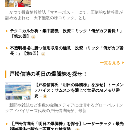
かつて投資情報雑誌「マネーポスト」にて、圧倒的な情報量が
詰め込まれた「天下無敵の株コミック」とし…
テクニカル分析・集中講義 投資コミック「俺がカブ番長！」
【第10回】
不透明相場に勝つ信用取引の極意 投資コミック「俺がカブ番
長！」【第9回】
一覧を見る
戸松信博の明日の爆騰株を探せ！
【戸松信博氏「明日の爆騰株」を探せ】トーメン
デバイス：サムスンを通じて世界のAIメモリ需
要…
新聞や雑誌など多数の金融メディアに出演するグローバルリン
クアドバイザーズ代表の戸松信博氏が、最新…
【戸松信博氏「明日の爆騰株」を探せ】レーザーテック：最先
端半導体の製造に不可欠な検査装…