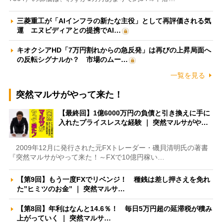
三菱重工が「AIインフラの新たな主役」として再評価される気
運 エヌビディアとの提携でAI…
キオクシアHD「7万円割れからの急反発」は再びの上昇局面へ
の反転シグナルか？ 市場のムー…
一覧を見る
突然マルサがやって来た！
【最終回】1億6000万円の負債と引き換えに手に
入れたプライスレスな経験 ｜ 突然マルサがや…
2009年12月に発行された元FXトレーダー・磯貝清明氏の著書
『突然マルサがやって来た！～FXで10億円稼い…
【第9回】もう一度FXでリベンジ！ 種銭は差し押さえを免れ
た”ヒミツのお金” ｜ 突然マルサ…
【第8回】年利はなんと14.6％！ 毎日5万円超の延滞税が積み
上がっていく ｜ 突然マルサ…