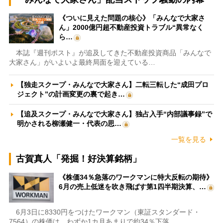
《ついに見えた問題の核心》「みんなで大家さ
ん」2000億円超不動産投資トラブル“異常なく
ら…
本誌『週刊ポスト』が追及してきた不動産投資商品「みんなで
大家さん」がいよいよ最終局面を迎えている…
【独走スクープ・みんなで大家さん】二転三転した“成田プロ
ジェクト”の計画変更の裏で起き…
【追及スクープ・みんなで大家さん】独占入手“内部議事録”で
明かされる柳瀬健一・代表の思…
一覧を見る
古賀真人「発掘！好決算銘柄」
《株価34％急落のワークマンに特大反転の期待》
6月の売上低迷を吹き飛ばす第1四半期決算、…
6月3日に8330円をつけたワークマン（東証スタンダード・
7564）の株価は、わずか1カ月あまりで約34％下落…