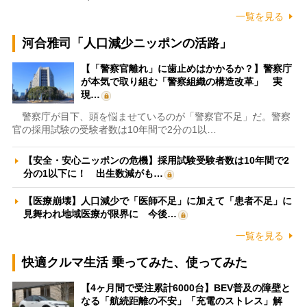
一覧を見る
河合雅司「人口減少ニッポンの活路」
【「警察官離れ」に歯止めはかかるか？】警察庁
が本気で取り組む「警察組織の構造改革」 実
現…
警察庁が目下、頭を悩ませているのが「警察官不足」だ。警察
官の採用試験の受験者数は10年間で2分の1以…
【安全・安心ニッポンの危機】採用試験受験者数は10年間で2
分の1以下に！ 出生数減がも…
【医療崩壊】人口減少で「医師不足」に加えて「患者不足」に
見舞われ地域医療が限界に 今後…
一覧を見る
快適クルマ生活 乗ってみた、使ってみた
【4ヶ月間で受注累計6000台】BEV普及の障壁と
なる「航続距離の不安」「充電のストレス」解