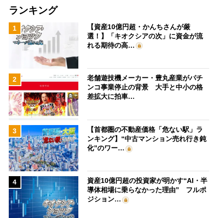
ランキング
【資産10億円超・かんちさんが厳
1
選！】「キオクシアの次」に資金が流
れる期待の高…
老舗遊技機メーカー・豊丸産業がパチ
2
ンコ事業停止の背景 大手と中小の格
差拡大に拍車…
【首都圏の不動産価格「危ない駅」ラ
3
ンキング】“中古マンション売れ行き鈍
化”のワー…
資産10億円超の投資家が明かす“AI・半
4
導体相場に乗らなかった理由” フルポ
ジション…