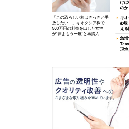
けば
のか
「この恐ろしい株はさっさと手
キオ
放したい…」キオクシア株で
妙味
500万円の利益を出した女性
える
が“夢よもう一度”と再購入
急増
Te
現地