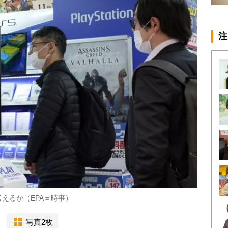
注
えるか（EPA＝時事）
写真2枚