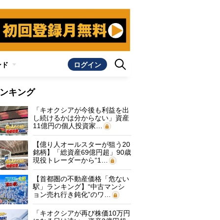
ンド
ログイン
ンキング
「キオクシアが今後も利益を出
し続けるかは分からない」資産
11億円の個人投資家…
【億り人オールスターが狙う20
銘柄】「総資産69億円超」90歳
現役トレーダーから“1…
【首都圏の不動産価格「危ない
駅」ランキング】“中古マンシ
ョン売れ行き鈍化”のワ…
「キオクシアが再び株価10万円