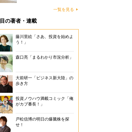
に…
一覧を見る
目の著者・連載
藤川里絵「さあ、投資を始めよ
う！」
森口亮「まるわかり市況分析」
大前研一「ビジネス新大陸」の
歩き方
投資ノウハウ満載コミック「俺
がカブ番長！」
戸松信博の明日の爆騰株を探
せ！