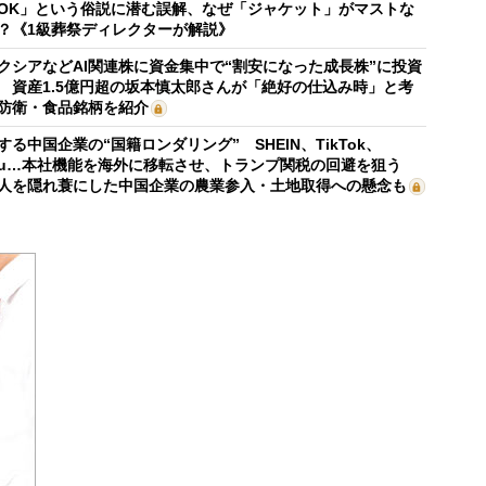
OK」という俗説に潜む誤解、なぜ「ジャケット」がマストな
？《1級葬祭ディレクターが解説》
クシアなどAI関連株に資金集中で“割安になった成長株”に投資
 資産1.5億円超の坂本慎太郎さんが「絶好の仕込み時」と考
防衛・食品銘柄を紹介
する中国企業の“国籍ロンダリング” SHEIN、TikTok、
mu…本社機能を海外に移転させ、トランプ関税の回避を狙う
人を隠れ蓑にした中国企業の農業参入・土地取得への懸念も