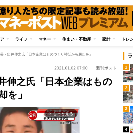
ア
ライフ
マネー
住まい・不動産
家計
トレ
長・出井伸之氏「日本企業はものづくり神話から脱却を」
ラ
1
2021.01.02 07:00
週刊ポスト
井伸之氏「日本企業はもの
2
却を」
3
もっと見る
arrow_forward_ios
4