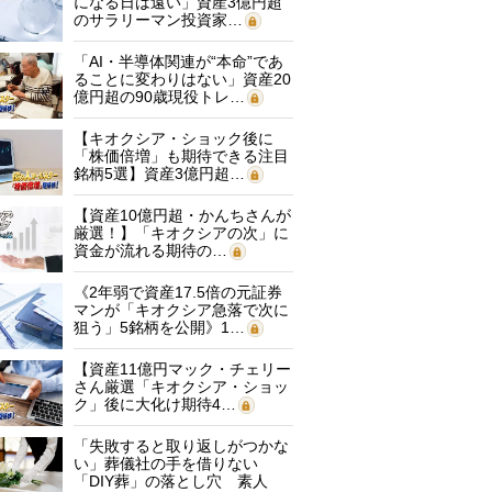
になる日は遠い」資産3億円超
のサラリーマン投資家…
「AI・半導体関連が“本命”であ
ることに変わりはない」資産20
億円超の90歳現役トレ…
【キオクシア・ショック後に
「株価倍増」も期待できる注目
銘柄5選】資産3億円超…
【資産10億円超・かんちさんが
厳選！】「キオクシアの次」に
資金が流れる期待の…
《2年弱で資産17.5倍の元証券
マンが「キオクシア急落で次に
狙う」5銘柄を公開》1…
【資産11億円マック・チェリー
さん厳選「キオクシア・ショッ
ク」後に大化け期待4…
「失敗すると取り返しがつかな
い」葬儀社の手を借りない
「DIY葬」の落とし穴 素人