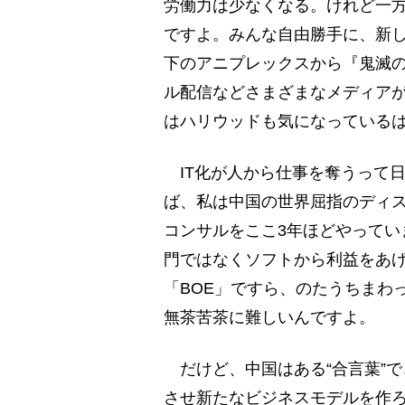
労働力は少なくなる。けれど一方
ですよ。みんな自由勝手に、新
下のアニプレックスから『鬼滅
ル配信などさまざまなメディア
はハリウッドも気になっている
IT化が人から仕事を奪うって
ば、私は中国の世界屈指のディス
コンサルをここ3年ほどやってい
門ではなくソフトから利益をあ
「BOE」ですら、のたうちまわ
無茶苦茶に難しいんですよ。
だけど、中国はある“合言葉”で
させ新たなビジネスモデルを作ろうと