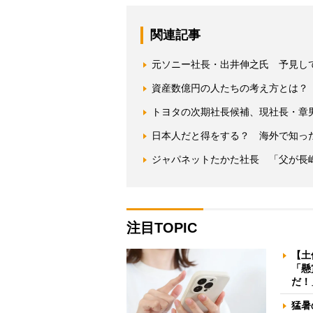
関連記事
元ソニー社長・出井伸之氏 予見し
資産数億円の人たちの考え方とは？
トヨタの次期社長候補、現社長・章
日本人だと得をする？ 海外で知った
ジャパネットたかた社長 「父が長
注目TOPIC
【土
「懸
だ！
猛暑