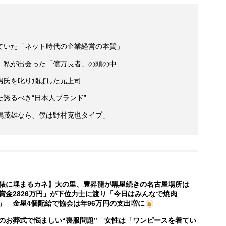
ていた「ネット時代の企業経営の本質」
 私が出会った「億万長者」の頭の中
男氏を叱り飛ばした元上司
誇るべき“日本人ブランド”
嶋茂雄なら、僕は野村克也タイプ」
俵に埋まるカネ】大の里、豊昇龍が黒星続きの名古屋場所は
賞金2826万円」が下位力士に渡り「今日はみんなで焼肉
」 金星4個配給で協会は年96万円の支出増に
のお葬式で悩ましい“喪服問題” 女性は「ワンピースを着てい