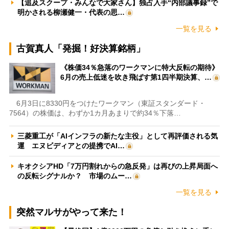
【追及スクープ・みんなで大家さん】独占入手“内部議事録”で
明かされる柳瀬健一・代表の思…
一覧を見る
古賀真人「発掘！好決算銘柄」
《株価34％急落のワークマンに特大反転の期待》
6月の売上低迷を吹き飛ばす第1四半期決算、…
6月3日に8330円をつけたワークマン（東証スタンダード・
7564）の株価は、わずか1カ月あまりで約34％下落…
三菱重工が「AIインフラの新たな主役」として再評価される気
運 エヌビディアとの提携でAI…
キオクシアHD「7万円割れからの急反発」は再びの上昇局面へ
の反転シグナルか？ 市場のムー…
一覧を見る
突然マルサがやって来た！