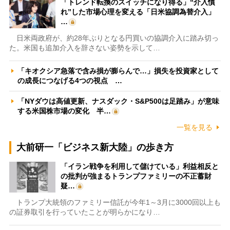
「トレンド転換のスイッチになり得る」“介入慣
れ”した市場心理を変える「日米協調為替介入」
…
日米両政府が、約28年ぶりとなる円買いの協調介入に踏み切っ
た。米国も追加介入を辞さない姿勢を示して…
「キオクシア急落で含み損が膨らんで…」損失を投資家として
の成長につなげる4つの視点 …
「NYダウは高値更新、ナスダック・S&P500は足踏み」が意味
する米国株市場の変化 半…
一覧を見る
大前研一「ビジネス新大陸」の歩き方
「イラン戦争を利用して儲けている」利益相反と
の批判が強まるトランプファミリーの不正蓄財
疑…
トランプ大統領のファミリー信託が今年1～3月に3000回以上も
の証券取引を行っていたことが明らかになり…