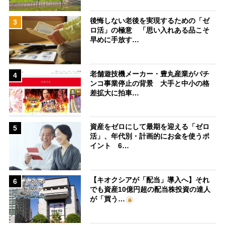
後悔しない老後を実現するための「ゼ
3
ロ活」の極意 「思い入れある品こそ
早めに手放す…
老舗遊技機メーカー・豊丸産業がパチ
4
ンコ事業停止の背景 大手と中小の格
差拡大に拍車…
資産をゼロにして最期を迎える「ゼロ
5
活」、年代別・計画的にお金を使うポ
イント 6…
【キオクシアが「配当」導入へ】それ
6
でも資産10億円超の配当株投資の達人
が「買う…