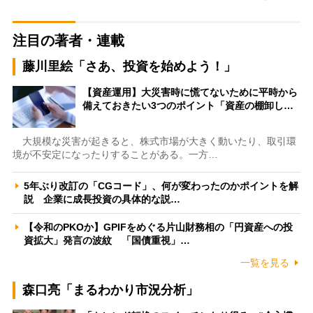
注目の著者・連載
藤川里絵「さあ、投資を始めよう！」
【資産運用】大災害時に慌てないために平時から
備えておきたい3つのポイント「資産の棚卸し…
大規模な災害が起きると、株式市場が大きく動いたり、取引環
境が不安定になったりすることがある。一方…
5年ぶり改訂の「CGコード」、何が変わったのかポイントを解
説 企業に成長投資の具体的な説…
【令和のPKOか】GPIFをめぐる片山財務相の「円資産への投
資拡大」発言の波紋 「国債重視」…
一覧を見る
森口亮「まるわかり市況分析」