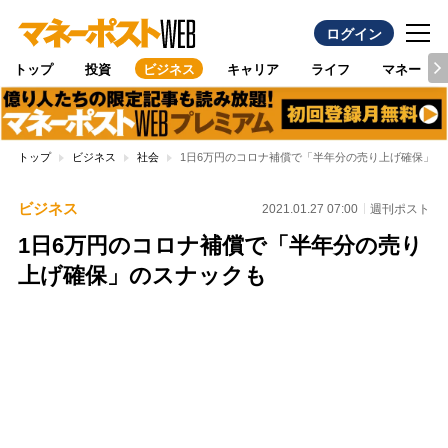
ログイン
トップ
投資
ビジネス
キャリア
ライフ
マネー
トップ
ビジネス
社会
1日6万円のコロナ補償で「半年分の売り上げ確保」の
ビジネス
2021.01.27 07:00
週刊ポスト
1日6万円のコロナ補償で「半年分の売り
上げ確保」のスナックも
Loaded
:
100.00%
/
Unmute