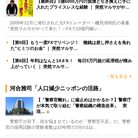
【最終回】1億6000万円の負債と引き換えに手に
入れたプライスレスな経験 ｜ 突然マルサがや…
2009年12月に発行された元FXトレーダー・磯貝清明氏の著書
『突然マルサがやって来た！～FXで10億円稼い…
【第9回】もう一度FXでリベンジ！ 種銭は差し押さえを免れ
た”ヒミツのお金” ｜ 突然マルサ…
【第8回】年利はなんと14.6％！ 毎日5万円超の延滞税が積み
上がっていく ｜ 突然マルサ…
一覧を見る
河合雅司「人口減少ニッポンの活路」
【「警察官離れ」に歯止めはかかるか？】警察庁
が本気で取り組む「警察組織の構造改革」 実
現…
警察庁が目下、頭を悩ませているのが「警察官不足」だ。警察
官の採用試験の受験者数は10年間で2分の1以…