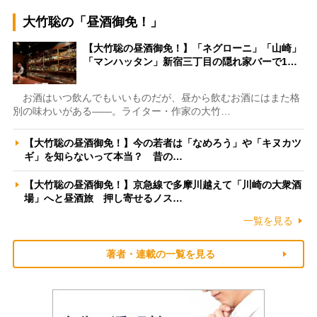
大竹聡の「昼酒御免！」
【大竹聡の昼酒御免！】「ネグローニ」「山崎」
「マンハッタン」新宿三丁目の隠れ家バーで1…
お酒はいつ飲んでもいいものだが、昼から飲むお酒にはまた格
別の味わいがある――。ライター・作家の大竹…
【大竹聡の昼酒御免！】今の若者は「なめろう」や「キヌカツ
ギ」を知らないって本当？ 昔の…
【大竹聡の昼酒御免！】京急線で多摩川越えて「川崎の大衆酒
場」へと昼酒旅 押し寄せるノス…
一覧を見る
著者・連載の一覧を見る