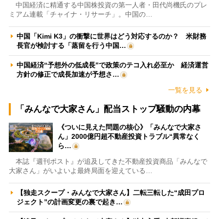
中国経済に精通する中国株投資の第一人者・田代尚機氏のプレ
ミアム連載「チャイナ・リサーチ」。中国の…
中国「Kimi K3」の衝撃に世界はどう対応するのか？ 米財務
長官が検討する「蒸留を行う中国…
中国経済“予想外の低成長”で政策のテコ入れ必至か 経済運営
方針の修正で成長加速が予想さ…
一覧を見る
「みんなで大家さん」配当ストップ騒動の内幕
《ついに見えた問題の核心》「みんなで大家さ
ん」2000億円超不動産投資トラブル“異常なく
ら…
本誌『週刊ポスト』が追及してきた不動産投資商品「みんなで
大家さん」がいよいよ最終局面を迎えている…
【独走スクープ・みんなで大家さん】二転三転した“成田プロ
ジェクト”の計画変更の裏で起き…