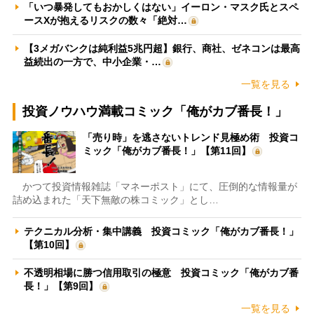
「いつ暴発してもおかしくはない」イーロン・マスク氏とスペ
ースXが抱えるリスクの数々「絶対…
【3メガバンクは純利益5兆円超】銀行、商社、ゼネコンは最高
益続出の一方で、中小企業・…
一覧を見る
投資ノウハウ満載コミック「俺がカブ番長！」
「売り時」を逃さないトレンド見極め術 投資コ
ミック「俺がカブ番長！」【第11回】
かつて投資情報雑誌「マネーポスト」にて、圧倒的な情報量が
詰め込まれた「天下無敵の株コミック」とし…
テクニカル分析・集中講義 投資コミック「俺がカブ番長！」
【第10回】
不透明相場に勝つ信用取引の極意 投資コミック「俺がカブ番
長！」【第9回】
一覧を見る