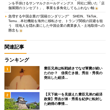
ンを手掛けるサンマルクホールディングス 同社に聞いた「店
舗展開のコンセプト」、事業を多角化してもぶれない軸
急増する中国企業の“国籍ロンダリング” SHEIN、TikTok、
Temu…本社機能を海外に移転させ、トランプ関税の回避を狙
う 現地人を隠れ蓑にした中国企業の農業参入・土地取得への
懸念も
関連記事
ランキング
豊臣兄弟は転戦続きでなぜ軍費が続い
1
たのか？ 信長亡き後、秀吉・秀長の
突出した経済…
【天下統一を見据えた豊臣兄弟の経済
2
政策】秀吉が弟・秀長を紀伊に転封し
た納得の事情…