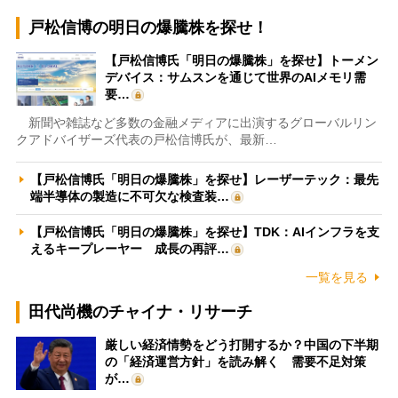
戸松信博の明日の爆騰株を探せ！
【戸松信博氏「明日の爆騰株」を探せ】トーメン
デバイス：サムスンを通じて世界のAIメモリ需
要…
新聞や雑誌など多数の金融メディアに出演するグローバルリン
クアドバイザーズ代表の戸松信博氏が、最新…
【戸松信博氏「明日の爆騰株」を探せ】レーザーテック：最先
端半導体の製造に不可欠な検査装…
【戸松信博氏「明日の爆騰株」を探せ】TDK：AIインフラを支
えるキープレーヤー 成長の再評…
一覧を見る
田代尚機のチャイナ・リサーチ
厳しい経済情勢をどう打開するか？中国の下半期
の「経済運営方針」を読み解く 需要不足対策
が…