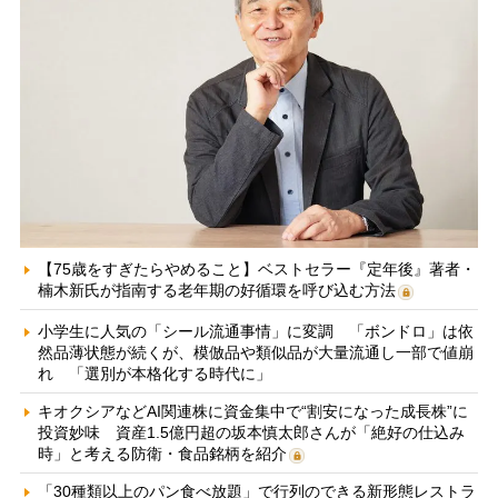
【75歳をすぎたらやめること】ベストセラー『定年後』著者・
楠木新氏が指南する老年期の好循環を呼び込む方法
小学生に人気の「シール流通事情」に変調 「ボンドロ」は依
然品薄状態が続くが、模倣品や類似品が大量流通し一部で値崩
れ 「選別が本格化する時代に」
キオクシアなどAI関連株に資金集中で“割安になった成長株”に
投資妙味 資産1.5億円超の坂本慎太郎さんが「絶好の仕込み
時」と考える防衛・食品銘柄を紹介
「30種類以上のパン食べ放題」で行列のできる新形態レストラ