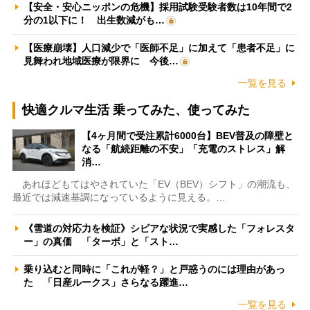
【安全・安心ニッポンの危機】採用試験受験者数は10年間で2
分の1以下に！ 出生数減がも…
【医療崩壊】人口減少で「医師不足」に加えて「患者不足」に
見舞われ地域医療が限界に 今後…
一覧を見る
快適クルマ生活 乗ってみた、使ってみた
【4ヶ月間で受注累計6000台】BEV普及の障壁と
なる「航続距離の不安」「充電のストレス」解
消…
あれほどもてはやされていた「EV（BEV）シフト」の潮流も、
最近では減速基調になっているように見える。…
《雪道の対応力を検証》シビアな状況で実感した「フォレスタ
ー」の真価 「ターボ」と「スト…
乗り込むと同時に「これが軽？」と戸惑うのには理由があっ
た 「日産ルークス」さらなる躍進…
一覧を見る