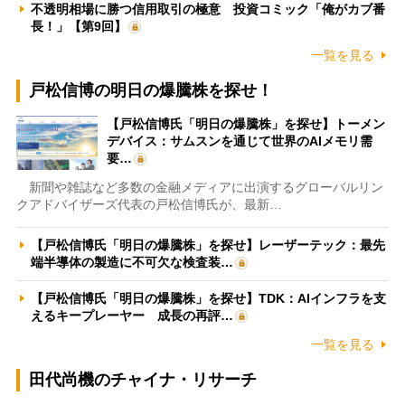
不透明相場に勝つ信用取引の極意 投資コミック「俺がカブ番
長！」【第9回】
一覧を見る
戸松信博の明日の爆騰株を探せ！
【戸松信博氏「明日の爆騰株」を探せ】トーメン
デバイス：サムスンを通じて世界のAIメモリ需
要…
新聞や雑誌など多数の金融メディアに出演するグローバルリン
クアドバイザーズ代表の戸松信博氏が、最新…
【戸松信博氏「明日の爆騰株」を探せ】レーザーテック：最先
端半導体の製造に不可欠な検査装…
【戸松信博氏「明日の爆騰株」を探せ】TDK：AIインフラを支
えるキープレーヤー 成長の再評…
一覧を見る
田代尚機のチャイナ・リサーチ