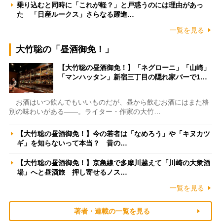
乗り込むと同時に「これが軽？」と戸惑うのには理由があっ
た 「日産ルークス」さらなる躍進…
一覧を見る
大竹聡の「昼酒御免！」
【大竹聡の昼酒御免！】「ネグローニ」「山崎」
「マンハッタン」新宿三丁目の隠れ家バーで1…
お酒はいつ飲んでもいいものだが、昼から飲むお酒にはまた格
別の味わいがある――。ライター・作家の大竹…
【大竹聡の昼酒御免！】今の若者は「なめろう」や「キヌカツ
ギ」を知らないって本当？ 昔の…
【大竹聡の昼酒御免！】京急線で多摩川越えて「川崎の大衆酒
場」へと昼酒旅 押し寄せるノス…
一覧を見る
著者・連載の一覧を見る