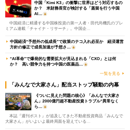
中国「Kimi K3」の衝撃に世界はどう対応するの
か？ 米財務長官が検討する「蒸留を行う中国
AI…
中国経済に精通する中国株投資の第一人者・田代尚機氏のプレ
ミアム連載「チャイナ・リサーチ」。中国企…
中国経済“予想外の低成長”で政策のテコ入れ必至か 経済運営
方針の修正で成長加速が予想さ…
“AI革命”で爆発的な需要拡大が見込まれる「CXO」とは何
か？ 高い競争力を持つ中国の医薬品…
一覧を見る
「みんなで大家さん」配当ストップ騒動の内幕
《ついに見えた問題の核心》「みんなで大家さ
ん」2000億円超不動産投資トラブル“異常なく
ら…
本誌『週刊ポスト』が追及してきた不動産投資商品「みんなで
大家さん」がいよいよ最終局面を迎えている…