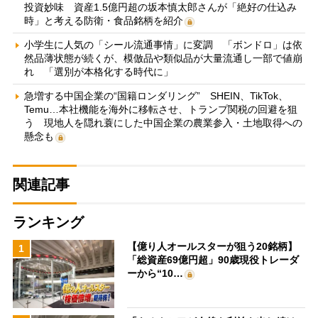
投資妙味 資産1.5億円超の坂本慎太郎さんが「絶好の仕込み
時」と考える防衛・食品銘柄を紹介
小学生に人気の「シール流通事情」に変調 「ボンドロ」は依
然品薄状態が続くが、模倣品や類似品が大量流通し一部で値崩
れ 「選別が本格化する時代に」
急増する中国企業の“国籍ロンダリング” SHEIN、TikTok、
Temu…本社機能を海外に移転させ、トランプ関税の回避を狙
う 現地人を隠れ蓑にした中国企業の農業参入・土地取得への
懸念も
関連記事
ランキング
【億り人オールスターが狙う20銘柄】
1
「総資産69億円超」90歳現役トレーダ
ーから“10…