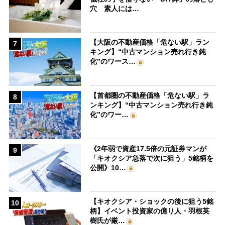
穴 素人には…
【大阪の不動産価格「危ない駅」ラン
7
キング】“中古マンション売れ行き鈍
化”のワース…
【首都圏の不動産価格「危ない駅」ラ
8
ンキング】“中古マンション売れ行き鈍
化”のワー…
《2年弱で資産17.5倍の元証券マンが
9
「キオクシア急落で次に狙う」5銘柄を
公開》10…
【キオクシア・ショックの後に狙う5銘
10
柄】イベント投資家の億り人・羽根英
樹氏が厳…