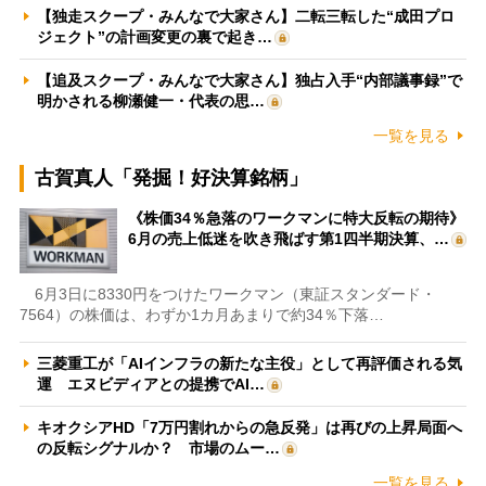
【独走スクープ・みんなで大家さん】二転三転した“成田プロ
ジェクト”の計画変更の裏で起き…
【追及スクープ・みんなで大家さん】独占入手“内部議事録”で
明かされる柳瀬健一・代表の思…
一覧を見る
古賀真人「発掘！好決算銘柄」
《株価34％急落のワークマンに特大反転の期待》
6月の売上低迷を吹き飛ばす第1四半期決算、…
6月3日に8330円をつけたワークマン（東証スタンダード・
7564）の株価は、わずか1カ月あまりで約34％下落…
三菱重工が「AIインフラの新たな主役」として再評価される気
運 エヌビディアとの提携でAI…
キオクシアHD「7万円割れからの急反発」は再びの上昇局面へ
の反転シグナルか？ 市場のムー…
一覧を見る