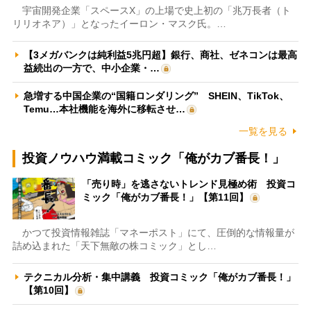
宇宙開発企業「スペースX」の上場で史上初の「兆万長者（ト
リリオネア）」となったイーロン・マスク氏。…
【3メガバンクは純利益5兆円超】銀行、商社、ゼネコンは最高
益続出の一方で、中小企業・…
急増する中国企業の“国籍ロンダリング” SHEIN、TikTok、
Temu…本社機能を海外に移転させ…
一覧を見る
投資ノウハウ満載コミック「俺がカブ番長！」
「売り時」を逃さないトレンド見極め術 投資コ
ミック「俺がカブ番長！」【第11回】
かつて投資情報雑誌「マネーポスト」にて、圧倒的な情報量が
詰め込まれた「天下無敵の株コミック」とし…
テクニカル分析・集中講義 投資コミック「俺がカブ番長！」
【第10回】