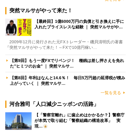
突然マルサがやって来た！
【最終回】1億6000万円の負債と引き換えに手に
入れたプライスレスな経験 ｜ 突然マルサがや…
2009年12月に発行された元FXトレーダー・磯貝清明氏の著書
『突然マルサがやって来た！～FXで10億円稼い…
【第9回】もう一度FXでリベンジ！ 種銭は差し押さえを免れ
た”ヒミツのお金” ｜ 突然マルサ…
【第8回】年利はなんと14.6％！ 毎日5万円超の延滞税が積み
上がっていく ｜ 突然マルサ…
一覧を見る
河合雅司「人口減少ニッポンの活路」
【「警察官離れ」に歯止めはかかるか？】警察庁
が本気で取り組む「警察組織の構造改革」 実
現…