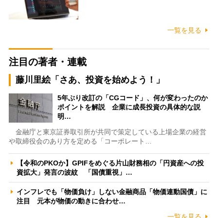
一覧を見る
注目の著者・連載
藤川里絵「さあ、投資を始めよう！」
5年ぶり改訂の「CGコード」、何が変わったのか
ポイントを解説 企業に成長投資の具体的な説
明…
金融庁と東京証券取引所が共同で策定している上場企業の経営
や取締役会のあり方を定める「コーポレート…
【令和のPKOか】GPIFをめぐる片山財務相の「円資産への投
資拡大」発言の波紋 「国債重視」…
インフレでも「物価負け」しない金融商品「物価連動国債」に
注目 元本が物価の動きに合わせ…
一覧を見る