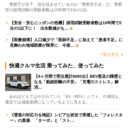
警察庁が目下、頭を悩ませているのが「警察官不足」だ。警察
官の採用試験の受験者数は10年間で2分の1以…
【安全・安心ニッポンの危機】採用試験受験者数は10年間で2
分の1以下に！ 出生数減がも…
【医療崩壊】人口減少で「医師不足」に加えて「患者不足」に
見舞われ地域医療が限界に 今後…
一覧を見る
快適クルマ生活 乗ってみた、使ってみた
【4ヶ月間で受注累計6000台】BEV普及の障壁と
なる「航続距離の不安」「充電のストレス」解
消…
あれほどもてはやされていた「EV（BEV）シフト」の潮流も、
最近では減速基調になっているように見える。…
《雪道の対応力を検証》シビアな状況で実感した「フォレスタ
ー」の真価 「ターボ」と「スト…