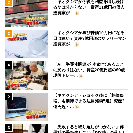
「キオクシアが今後も利益を出し続け
2
るかは分からない」資産11億円の個人
投資家が…
「キオクシアが再び株価10万円になる
3
日は遠い」資産3億円超のサラリーマン
投資家が…
「AI・半導体関連が“本命”であること
4
に変わりはない」資産20億円超の90歳
現役トレー…
【キオクシア・ショック後に「株価倍
5
増」も期待できる注目銘柄5選】資産3
億円超・…
「失敗すると取り返しがつかない」葬
6
儀社の手を借りない「DIY葬」の落とし