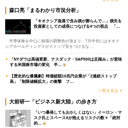
森口亮「まるわかり市況分析」
「キオクシア急落で含み損が膨らんで…」損失を
投資家としての成長につなげる4つの視点 「…
半導体株を中心に相場の調整色が強まり、7月中旬にはキオク
シアホールディングスがストップ安をつけるな…
「NYダウは高値更新、ナスダック・S&P500は足踏み」が意味
する米国株市場の変化 半…
【歴史的な爆騰劇】時価総額10兆円企業が「2連続ストップ
高」「制限値幅拡大」の衝撃 フ…
一覧を見る
大前研一「ビジネス新大陸」の歩き方
「いつ暴発してもおかしくはない」イーロン・マ
スク氏とスペースXが抱えるリスクの数々「絶対
的…