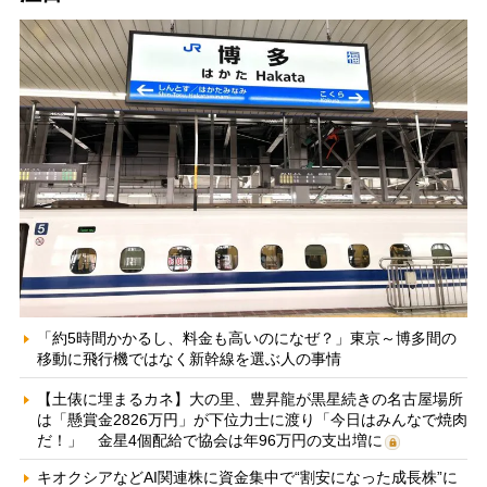
「約5時間かかるし、料金も高いのになぜ？」東京～博多間の
移動に飛行機ではなく新幹線を選ぶ人の事情
【土俵に埋まるカネ】大の里、豊昇龍が黒星続きの名古屋場所
は「懸賞金2826万円」が下位力士に渡り「今日はみんなで焼肉
だ！」 金星4個配給で協会は年96万円の支出増に
キオクシアなどAI関連株に資金集中で“割安になった成長株”に