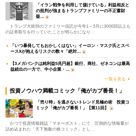
「イラン戦争を利用して儲けている」利益相反と
の批判が強まるトランプファミリーの不正蓄財
疑…
トランプ大統領のファミリー信託が今年1～3月に3000回以上も
の証券取引を行っていたことが明らかになり…
「いつ暴発してもおかしくはない」イーロン・マスク氏とスペ
ースXが抱えるリスクの数々「絶対…
【3メガバンクは純利益5兆円超】銀行、商社、ゼネコンは最高
益続出の一方で、中小企業・…
一覧を見る
投資ノウハウ満載コミック「俺がカブ番長！」
「売り時」を逃さないトレンド見極め術 投資コ
ミック「俺がカブ番長！」【第11回】
かつて投資情報雑誌「マネーポスト」にて、圧倒的な情報量が
詰め込まれた「天下無敵の株コミック」とし…