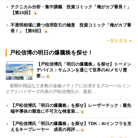
テクニカル分析・集中講義 投資コミック「俺がカブ番長！」
【第10回】
不透明相場に勝つ信用取引の極意 投資コミック「俺がカブ番
長！」【第9回】
一覧を見る
戸松信博の明日の爆騰株を探せ！
【戸松信博氏「明日の爆騰株」を探せ】トーメン
デバイス：サムスンを通じて世界のAIメモリ需
要…
新聞や雑誌など多数の金融メディアに出演するグローバルリン
クアドバイザーズ代表の戸松信博氏が、最新…
【戸松信博氏「明日の爆騰株」を探せ】レーザーテック：最先
端半導体の製造に不可欠な検査装…
【戸松信博氏「明日の爆騰株」を探せ】TDK：AIインフラを支
えるキープレーヤー 成長の再評…