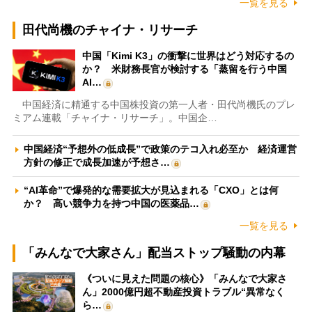
一覧を見る
田代尚機のチャイナ・リサーチ
中国「Kimi K3」の衝撃に世界はどう対応するの
か？ 米財務長官が検討する「蒸留を行う中国
AI…
中国経済に精通する中国株投資の第一人者・田代尚機氏のプレ
ミアム連載「チャイナ・リサーチ」。中国企…
中国経済“予想外の低成長”で政策のテコ入れ必至か 経済運営
方針の修正で成長加速が予想さ…
“AI革命”で爆発的な需要拡大が見込まれる「CXO」とは何
か？ 高い競争力を持つ中国の医薬品…
一覧を見る
「みんなで大家さん」配当ストップ騒動の内幕
《ついに見えた問題の核心》「みんなで大家さ
ん」2000億円超不動産投資トラブル“異常なく
ら…