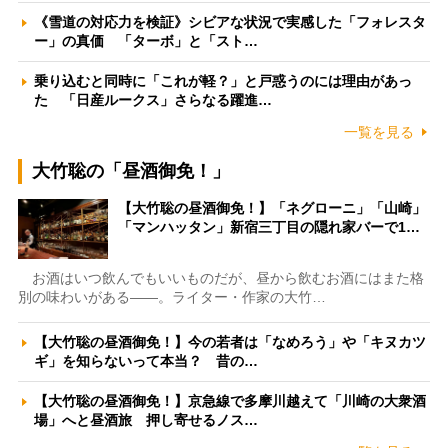
《雪道の対応力を検証》シビアな状況で実感した「フォレスタ
ー」の真価 「ターボ」と「スト…
乗り込むと同時に「これが軽？」と戸惑うのには理由があっ
た 「日産ルークス」さらなる躍進…
一覧を見る
大竹聡の「昼酒御免！」
【大竹聡の昼酒御免！】「ネグローニ」「山崎」
「マンハッタン」新宿三丁目の隠れ家バーで1…
お酒はいつ飲んでもいいものだが、昼から飲むお酒にはまた格
別の味わいがある――。ライター・作家の大竹…
【大竹聡の昼酒御免！】今の若者は「なめろう」や「キヌカツ
ギ」を知らないって本当？ 昔の…
【大竹聡の昼酒御免！】京急線で多摩川越えて「川崎の大衆酒
場」へと昼酒旅 押し寄せるノス…