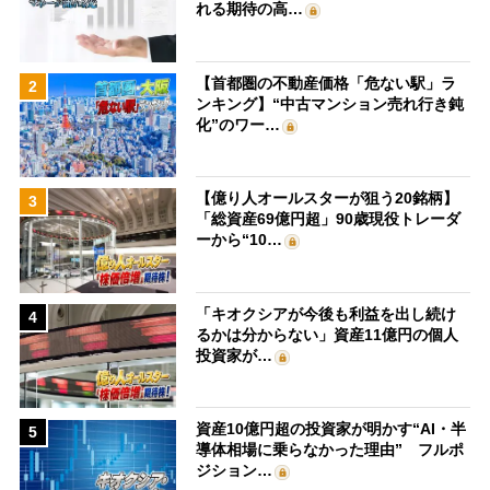
れる期待の高…
【首都圏の不動産価格「危ない駅」ラ
2
ンキング】“中古マンション売れ行き鈍
化”のワー…
【億り人オールスターが狙う20銘柄】
3
「総資産69億円超」90歳現役トレーダ
ーから“10…
「キオクシアが今後も利益を出し続け
4
るかは分からない」資産11億円の個人
投資家が…
資産10億円超の投資家が明かす“AI・半
5
導体相場に乗らなかった理由” フルポ
ジション…