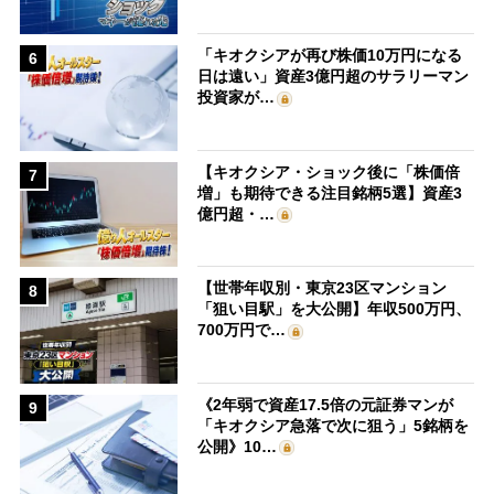
「キオクシアが再び株価10万円になる
6
日は遠い」資産3億円超のサラリーマン
投資家が…
【キオクシア・ショック後に「株価倍
7
増」も期待できる注目銘柄5選】資産3
億円超・…
【世帯年収別・東京23区マンション
8
「狙い目駅」を大公開】年収500万円、
700万円で…
《2年弱で資産17.5倍の元証券マンが
9
「キオクシア急落で次に狙う」5銘柄を
公開》10…