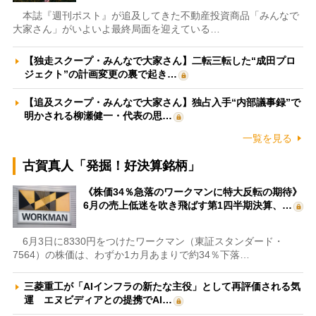
本誌『週刊ポスト』が追及してきた不動産投資商品「みんなで
大家さん」がいよいよ最終局面を迎えている…
【独走スクープ・みんなで大家さん】二転三転した“成田プロ
ジェクト”の計画変更の裏で起き…
【追及スクープ・みんなで大家さん】独占入手“内部議事録”で
明かされる柳瀬健一・代表の思…
一覧を見る
古賀真人「発掘！好決算銘柄」
《株価34％急落のワークマンに特大反転の期待》
6月の売上低迷を吹き飛ばす第1四半期決算、…
6月3日に8330円をつけたワークマン（東証スタンダード・
7564）の株価は、わずか1カ月あまりで約34％下落…
三菱重工が「AIインフラの新たな主役」として再評価される気
運 エヌビディアとの提携でAI…