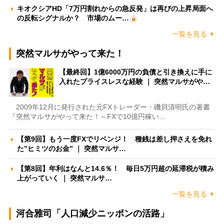
キオクシアHD「7万円割れからの急反発」は再びの上昇局面へ
の反転シグナルか？ 市場のムー…
一覧を見る
突然マルサがやって来た！
【最終回】1億6000万円の負債と引き換えに手に
入れたプライスレスな経験 ｜ 突然マルサがや…
2009年12月に発行された元FXトレーダー・磯貝清明氏の著書
『突然マルサがやって来た！～FXで10億円稼い…
【第9回】もう一度FXでリベンジ！ 種銭は差し押さえを免れ
た”ヒミツのお金” ｜ 突然マルサ…
【第8回】年利はなんと14.6％！ 毎日5万円超の延滞税が積み
上がっていく ｜ 突然マルサ…
一覧を見る
河合雅司「人口減少ニッポンの活路」