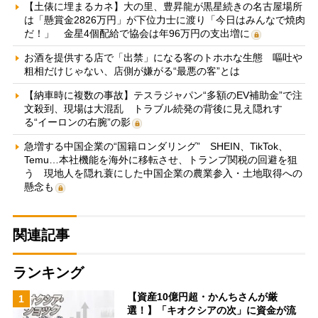
【土俵に埋まるカネ】大の里、豊昇龍が黒星続きの名古屋場所
は「懸賞金2826万円」が下位力士に渡り「今日はみんなで焼肉
だ！」 金星4個配給で協会は年96万円の支出増に
お酒を提供する店で「出禁」になる客のトホホな生態 嘔吐や
粗相だけじゃない、店側が嫌がる“最悪の客”とは
【納車時に複数の事故】テスラジャパン“多額のEV補助金”で注
文殺到、現場は大混乱 トラブル続発の背後に見え隠れす
る“イーロンの右腕”の影
急増する中国企業の“国籍ロンダリング” SHEIN、TikTok、
Temu…本社機能を海外に移転させ、トランプ関税の回避を狙
う 現地人を隠れ蓑にした中国企業の農業参入・土地取得への
懸念も
関連記事
ランキング
【資産10億円超・かんちさんが厳
1
選！】「キオクシアの次」に資金が流