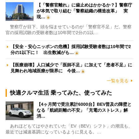
【「警察官離れ」に歯止めはかかるか？】警察庁
が本気で取り組む「警察組織の構造改革」 実
現…
警察庁が目下、頭を悩ませているのが「警察官不足」だ。警察
官の採用試験の受験者数は10年間で2分の1以…
【安全・安心ニッポンの危機】採用試験受験者数は10年間で2
分の1以下に！ 出生数減がも…
【医療崩壊】人口減少で「医師不足」に加えて「患者不足」に
見舞われ地域医療が限界に 今後…
一覧を見る
快適クルマ生活 乗ってみた、使ってみた
【4ヶ月間で受注累計6000台】BEV普及の障壁と
なる「航続距離の不安」「充電のストレス」解
消…
あれほどもてはやされていた「EV（BEV）シフト」の潮流も、
最近では減速基調になっているように見える。…