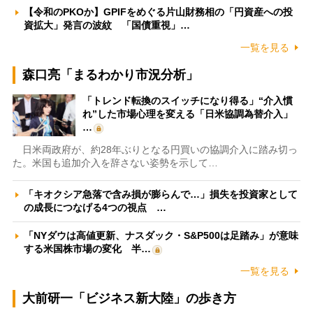
【令和のPKOか】GPIFをめぐる片山財務相の「円資産への投
資拡大」発言の波紋 「国債重視」…
一覧を見る
森口亮「まるわかり市況分析」
「トレンド転換のスイッチになり得る」“介入慣
れ”した市場心理を変える「日米協調為替介入」
…
日米両政府が、約28年ぶりとなる円買いの協調介入に踏み切っ
た。米国も追加介入を辞さない姿勢を示して…
「キオクシア急落で含み損が膨らんで…」損失を投資家として
の成長につなげる4つの視点 …
「NYダウは高値更新、ナスダック・S&P500は足踏み」が意味
する米国株市場の変化 半…
一覧を見る
大前研一「ビジネス新大陸」の歩き方