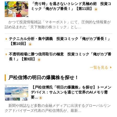
「売り時」を逃さないトレンド見極め術 投資コ
ミック「俺がカブ番長！」【第11回】
かつて投資情報雑誌「マネーポスト」にて、圧倒的な情報量が
詰め込まれた「天下無敵の株コミック」とし…
テクニカル分析・集中講義 投資コミック「俺がカブ番長！」
【第10回】
不透明相場に勝つ信用取引の極意 投資コミック「俺がカブ番
長！」【第9回】
一覧を見る
戸松信博の明日の爆騰株を探せ！
【戸松信博氏「明日の爆騰株」を探せ】トーメン
デバイス：サムスンを通じて世界のAIメモリ需
要…
新聞や雑誌など多数の金融メディアに出演するグローバルリン
クアドバイザーズ代表の戸松信博氏が、最新…