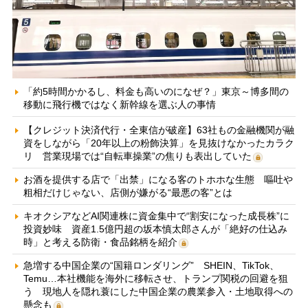
「約5時間かかるし、料金も高いのになぜ？」東京～博多間の
移動に飛行機ではなく新幹線を選ぶ人の事情
【クレジット決済代行・全東信が破産】63社もの金融機関が融
資をしながら「20年以上の粉飾決算」を見抜けなかったカラク
リ 営業現場では“自転車操業”の焦りも表出していた
お酒を提供する店で「出禁」になる客のトホホな生態 嘔吐や
粗相だけじゃない、店側が嫌がる“最悪の客”とは
キオクシアなどAI関連株に資金集中で“割安になった成長株”に
投資妙味 資産1.5億円超の坂本慎太郎さんが「絶好の仕込み
時」と考える防衛・食品銘柄を紹介
急増する中国企業の“国籍ロンダリング” SHEIN、TikTok、
Temu…本社機能を海外に移転させ、トランプ関税の回避を狙
う 現地人を隠れ蓑にした中国企業の農業参入・土地取得への
懸念も