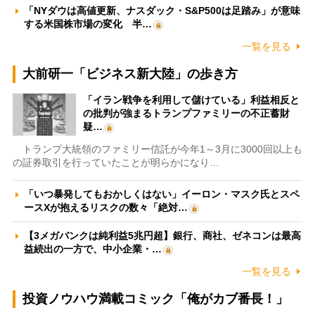
「NYダウは高値更新、ナスダック・S&P500は足踏み」が意味
する米国株市場の変化 半…
一覧を見る
大前研一「ビジネス新大陸」の歩き方
「イラン戦争を利用して儲けている」利益相反と
の批判が強まるトランプファミリーの不正蓄財
疑…
トランプ大統領のファミリー信託が今年1～3月に3000回以上も
の証券取引を行っていたことが明らかになり…
「いつ暴発してもおかしくはない」イーロン・マスク氏とスペ
ースXが抱えるリスクの数々「絶対…
【3メガバンクは純利益5兆円超】銀行、商社、ゼネコンは最高
益続出の一方で、中小企業・…
一覧を見る
投資ノウハウ満載コミック「俺がカブ番長！」