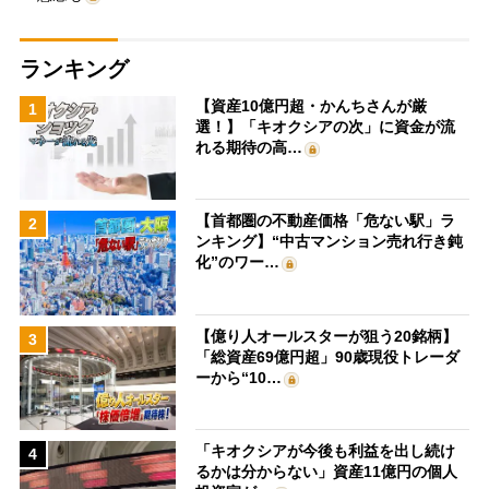
ランキング
【資産10億円超・かんちさんが厳
1
選！】「キオクシアの次」に資金が流
れる期待の高…
【首都圏の不動産価格「危ない駅」ラ
2
ンキング】“中古マンション売れ行き鈍
化”のワー…
【億り人オールスターが狙う20銘柄】
3
「総資産69億円超」90歳現役トレーダ
ーから“10…
「キオクシアが今後も利益を出し続け
4
るかは分からない」資産11億円の個人