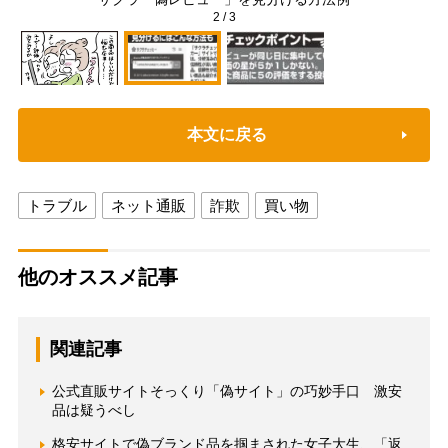
2
/
3
本文に戻る
トラブル
ネット通販
詐欺
買い物
他のオススメ記事
関連記事
公式直販サイトそっくり「偽サイト」の巧妙手口 激安
品は疑うべし
格安サイトで偽ブランド品を掴まされた女子大生、「返