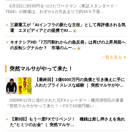
6月3日に8330円をつけたワークマン（東証スタンダード・
7564）の株価は、わずか1カ月あまりで約34％下落…
三菱重工が「AIインフラの新たな主役」として再評価される気
運 エヌビディアとの提携でAI…
キオクシアHD「7万円割れからの急反発」は再びの上昇局面へ
の反転シグナルか？ 市場のムー…
一覧を見る
突然マルサがやって来た！
【最終回】1億6000万円の負債と引き換えに手に
入れたプライスレスな経験 ｜ 突然マルサがや…
2009年12月に発行された元FXトレーダー・磯貝清明氏の著書
『突然マルサがやって来た！～FXで10億円稼い…
【第9回】もう一度FXでリベンジ！ 種銭は差し押さえを免れ
た”ヒミツのお金” ｜ 突然マルサ…