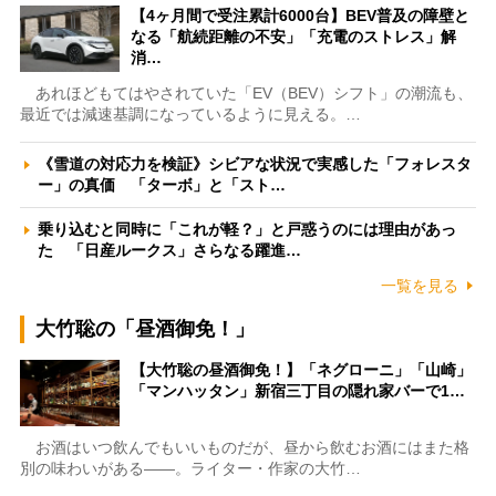
【4ヶ月間で受注累計6000台】BEV普及の障壁と
なる「航続距離の不安」「充電のストレス」解
消…
あれほどもてはやされていた「EV（BEV）シフト」の潮流も、
最近では減速基調になっているように見える。…
《雪道の対応力を検証》シビアな状況で実感した「フォレスタ
ー」の真価 「ターボ」と「スト…
乗り込むと同時に「これが軽？」と戸惑うのには理由があっ
た 「日産ルークス」さらなる躍進…
一覧を見る
大竹聡の「昼酒御免！」
【大竹聡の昼酒御免！】「ネグローニ」「山崎」
「マンハッタン」新宿三丁目の隠れ家バーで1…
お酒はいつ飲んでもいいものだが、昼から飲むお酒にはまた格
別の味わいがある――。ライター・作家の大竹…