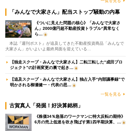
一覧を見る
「みんなで大家さん」配当ストップ騒動の内幕
《ついに見えた問題の核心》「みんなで大家さ
ん」2000億円超不動産投資トラブル“異常なく
ら…
本誌『週刊ポスト』が追及してきた不動産投資商品「みんなで
大家さん」がいよいよ最終局面を迎えている…
【独走スクープ・みんなで大家さん】二転三転した“成田プロ
ジェクト”の計画変更の裏で起き…
【追及スクープ・みんなで大家さん】独占入手“内部議事録”で
明かされる柳瀬健一・代表の思…
一覧を見る
古賀真人「発掘！好決算銘柄」
《株価34％急落のワークマンに特大反転の期待》
6月の売上低迷を吹き飛ばす第1四半期決算、…