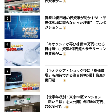
投資家が…
資産10億円超の投資家が明かす“AI・半
5
導体相場に乗らなかった理由” フルポ
ジション…
「キオクシアが再び株価10万円になる
6
日は遠い」資産3億円超のサラリーマン
投資家が…
【キオクシア・ショック後に「株価倍
7
増」も期待できる注目銘柄5選】資産3
億円超・…
【世帯年収別・東京23区マンション
8
「狙い目駅」を大公開】年収500万円、
700万円で…