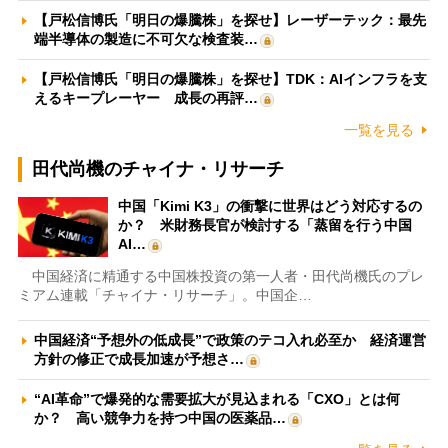
【戸松信博氏「明日の爆騰株」を探せ】レーザーテック：最先
端半導体の製造に不可欠な検査装…
【戸松信博氏「明日の爆騰株」を探せ】TDK：AIインフラを支
えるキープレーヤー 成長の再評…
一覧を見る
田代尚機のチャイナ・リサーチ
中国「Kimi K3」の衝撃に世界はどう対応するの
か？ 米財務長官が検討する「蒸留を行う中国
AI…
中国経済に精通する中国株投資の第一人者・田代尚機氏のプレ
ミアム連載「チャイナ・リサーチ」。中国企…
中国経済“予想外の低成長”で政策のテコ入れ必至か 経済運営
方針の修正で成長加速が予想さ…
“AI革命”で爆発的な需要拡大が見込まれる「CXO」とは何
か？ 高い競争力を持つ中国の医薬品…