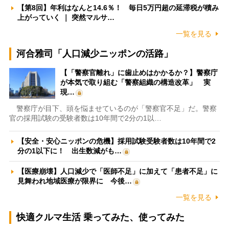
【第8回】年利はなんと14.6％！ 毎日5万円超の延滞税が積み
上がっていく ｜ 突然マルサ…
一覧を見る
河合雅司「人口減少ニッポンの活路」
【「警察官離れ」に歯止めはかかるか？】警察庁
が本気で取り組む「警察組織の構造改革」 実
現…
警察庁が目下、頭を悩ませているのが「警察官不足」だ。警察
官の採用試験の受験者数は10年間で2分の1以…
【安全・安心ニッポンの危機】採用試験受験者数は10年間で2
分の1以下に！ 出生数減がも…
【医療崩壊】人口減少で「医師不足」に加えて「患者不足」に
見舞われ地域医療が限界に 今後…
一覧を見る
快適クルマ生活 乗ってみた、使ってみた