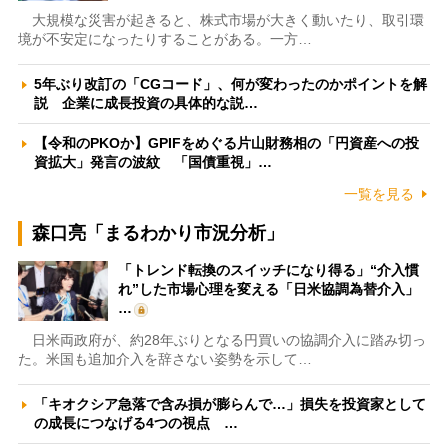
大規模な災害が起きると、株式市場が大きく動いたり、取引環
境が不安定になったりすることがある。一方…
5年ぶり改訂の「CGコード」、何が変わったのかポイントを解
説 企業に成長投資の具体的な説…
【令和のPKOか】GPIFをめぐる片山財務相の「円資産への投
資拡大」発言の波紋 「国債重視」…
一覧を見る
森口亮「まるわかり市況分析」
「トレンド転換のスイッチになり得る」“介入慣
れ”した市場心理を変える「日米協調為替介入」
…
日米両政府が、約28年ぶりとなる円買いの協調介入に踏み切っ
た。米国も追加介入を辞さない姿勢を示して…
「キオクシア急落で含み損が膨らんで…」損失を投資家として
の成長につなげる4つの視点 …