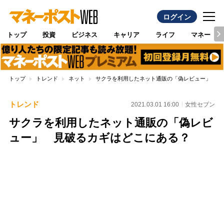
ログイン
トップ
投資
ビジネス
キャリア
ライフ
マネー
トップ
トレンド
ネット
サクラを利用したネット通販の「偽レビュー」 見
トレンド
2021.03.01 16:00
女性セブン
サクラを利用したネット通販の「偽レビ
ュー」 見破るカギはどこにある？
Loaded
:
87.94%
/
Unmute