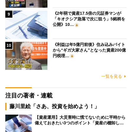
《2年弱で資産17.5倍の元証券マンが
9
「キオクシア急落で次に狙う」5銘柄を
公開》10…
《利益は年5億円前後》住み込みバイト
10
から“ギガ大家さん”となった資産200億
円税理…
一覧を見る
注目の著者・連載
藤川里絵「さあ、投資を始めよう！」
【資産運用】大災害時に慌てないために平時から
備えておきたい3つのポイント「資産の棚卸し…