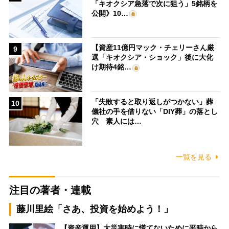
「キオクシア急落で次に狙う」5銘柄を
公開》10…
【資産11億円マック・チェリーさん厳
9
選「キオクシア・ショック」後に大化
け期待4銘…
「失敗すると取り返しがつかない」葬
10
儀社の手を借りない「DIY葬」の落とし
穴 素人には…
一覧を見る
注目の著者・連載
藤川里絵「さあ、投資を始めよう！」
【資産運用】大災害時に慌てないために平時から