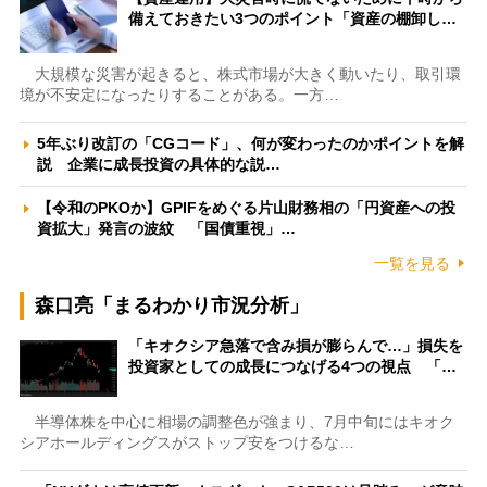
備えておきたい3つのポイント「資産の棚卸し…
大規模な災害が起きると、株式市場が大きく動いたり、取引環
境が不安定になったりすることがある。一方…
5年ぶり改訂の「CGコード」、何が変わったのかポイントを解
説 企業に成長投資の具体的な説…
【令和のPKOか】GPIFをめぐる片山財務相の「円資産への投
資拡大」発言の波紋 「国債重視」…
一覧を見る
森口亮「まるわかり市況分析」
「キオクシア急落で含み損が膨らんで…」損失を
投資家としての成長につなげる4つの視点 「…
半導体株を中心に相場の調整色が強まり、7月中旬にはキオク
シアホールディングスがストップ安をつけるな…