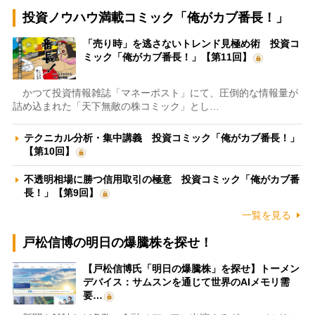
投資ノウハウ満載コミック「俺がカブ番長！」
「売り時」を逃さないトレンド見極め術 投資コ
ミック「俺がカブ番長！」【第11回】
かつて投資情報雑誌「マネーポスト」にて、圧倒的な情報量が
詰め込まれた「天下無敵の株コミック」とし…
テクニカル分析・集中講義 投資コミック「俺がカブ番長！」
【第10回】
不透明相場に勝つ信用取引の極意 投資コミック「俺がカブ番
長！」【第9回】
一覧を見る
戸松信博の明日の爆騰株を探せ！
【戸松信博氏「明日の爆騰株」を探せ】トーメン
デバイス：サムスンを通じて世界のAIメモリ需
要…