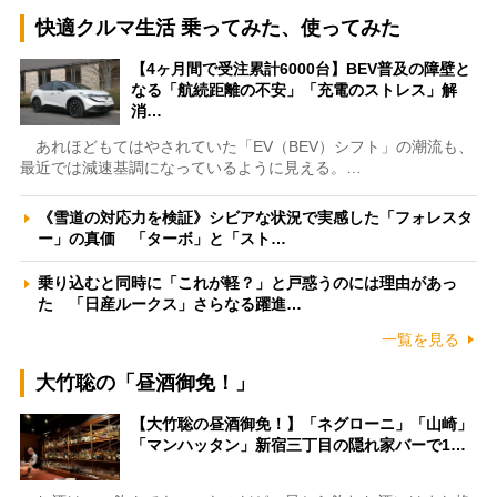
快適クルマ生活 乗ってみた、使ってみた
【4ヶ月間で受注累計6000台】BEV普及の障壁と
なる「航続距離の不安」「充電のストレス」解
消…
あれほどもてはやされていた「EV（BEV）シフト」の潮流も、
最近では減速基調になっているように見える。…
《雪道の対応力を検証》シビアな状況で実感した「フォレスタ
ー」の真価 「ターボ」と「スト…
乗り込むと同時に「これが軽？」と戸惑うのには理由があっ
た 「日産ルークス」さらなる躍進…
一覧を見る
大竹聡の「昼酒御免！」
【大竹聡の昼酒御免！】「ネグローニ」「山崎」
「マンハッタン」新宿三丁目の隠れ家バーで1…