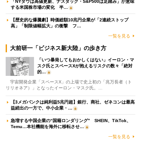
「NYダウは高値更新、ナスダック・S&P500は足踏み」が意味
する米国株市場の変化 半…
【歴史的な爆騰劇】時価総額10兆円企業が「2連続ストップ
高」「制限値幅拡大」の衝撃 フ…
一覧を見る
大前研一「ビジネス新大陸」の歩き方
「いつ暴発してもおかしくはない」イーロン・マ
スク氏とスペースXが抱えるリスクの数々「絶対
的…
宇宙開発企業「スペースX」の上場で史上初の「兆万長者（ト
リリオネア）」となったイーロン・マスク氏。…
【3メガバンクは純利益5兆円超】銀行、商社、ゼネコンは最高
益続出の一方で、中小企業・…
急増する中国企業の“国籍ロンダリング” SHEIN、TikTok、
Temu…本社機能を海外に移転させ…
一覧を見る