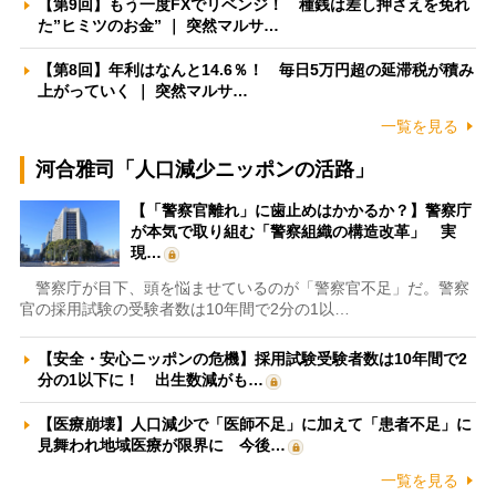
【第9回】もう一度FXでリベンジ！ 種銭は差し押さえを免れ
た”ヒミツのお金” ｜ 突然マルサ…
【第8回】年利はなんと14.6％！ 毎日5万円超の延滞税が積み
上がっていく ｜ 突然マルサ…
一覧を見る
河合雅司「人口減少ニッポンの活路」
【「警察官離れ」に歯止めはかかるか？】警察庁
が本気で取り組む「警察組織の構造改革」 実
現…
警察庁が目下、頭を悩ませているのが「警察官不足」だ。警察
官の採用試験の受験者数は10年間で2分の1以…
【安全・安心ニッポンの危機】採用試験受験者数は10年間で2
分の1以下に！ 出生数減がも…
【医療崩壊】人口減少で「医師不足」に加えて「患者不足」に
見舞われ地域医療が限界に 今後…
一覧を見る