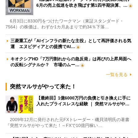
6月の売上低迷を吹き飛ばす第1四半期決算、…
6月3日に8330円をつけたワークマン（東証スタンダード・
7564）の株価は、わずか1カ月あまりで約34％下落…
三菱重工が「AIインフラの新たな主役」として再評価される気
運 エヌビディアとの提携でAI…
キオクシアHD「7万円割れからの急反発」は再びの上昇局面へ
の反転シグナルか？ 市場のムー…
一覧を見る
突然マルサがやって来た！
【最終回】1億6000万円の負債と引き換えに手に
入れたプライスレスな経験 ｜ 突然マルサがや…
2009年12月に発行された元FXトレーダー・磯貝清明氏の著書
『突然マルサがやって来た！～FXで10億円稼い…