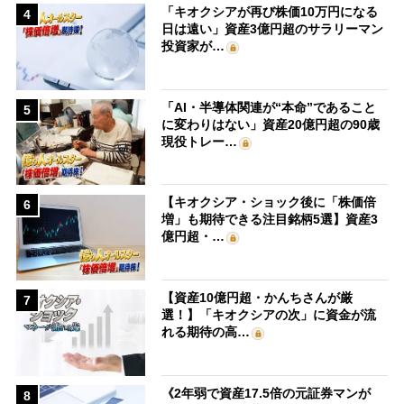
「キオクシアが再び株価10万円になる
4
日は遠い」資産3億円超のサラリーマン
投資家が…
「AI・半導体関連が“本命”であること
5
に変わりはない」資産20億円超の90歳
現役トレー…
【キオクシア・ショック後に「株価倍
6
増」も期待できる注目銘柄5選】資産3
億円超・…
【資産10億円超・かんちさんが厳
7
選！】「キオクシアの次」に資金が流
れる期待の高…
《2年弱で資産17.5倍の元証券マンが
8