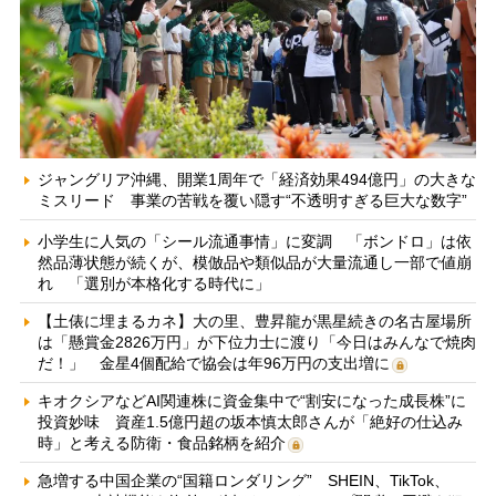
ジャングリア沖縄、開業1周年で「経済効果494億円」の大きな
ミスリード 事業の苦戦を覆い隠す“不透明すぎる巨大な数字”
小学生に人気の「シール流通事情」に変調 「ボンドロ」は依
然品薄状態が続くが、模倣品や類似品が大量流通し一部で値崩
れ 「選別が本格化する時代に」
【土俵に埋まるカネ】大の里、豊昇龍が黒星続きの名古屋場所
は「懸賞金2826万円」が下位力士に渡り「今日はみんなで焼肉
だ！」 金星4個配給で協会は年96万円の支出増に
キオクシアなどAI関連株に資金集中で“割安になった成長株”に
投資妙味 資産1.5億円超の坂本慎太郎さんが「絶好の仕込み
時」と考える防衛・食品銘柄を紹介
急増する中国企業の“国籍ロンダリング” SHEIN、TikTok、