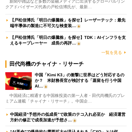
新聞や雑誌など多数の金融メディアに出演するグローバルリン
クアドバイザーズ代表の戸松信博氏が、最新…
【戸松信博氏「明日の爆騰株」を探せ】レーザーテック：最先
端半導体の製造に不可欠な検査装…
【戸松信博氏「明日の爆騰株」を探せ】TDK：AIインフラを支
えるキープレーヤー 成長の再評…
一覧を見る
田代尚機のチャイナ・リサーチ
中国「Kimi K3」の衝撃に世界はどう対応するの
か？ 米財務長官が検討する「蒸留を行う中国
AI…
中国経済に精通する中国株投資の第一人者・田代尚機氏のプレ
ミアム連載「チャイナ・リサーチ」。中国企…
中国経済“予想外の低成長”で政策のテコ入れ必至か 経済運営
方針の修正で成長加速が予想さ…
“AI革命”で爆発的な需要拡大が見込まれる「CXO」とは何