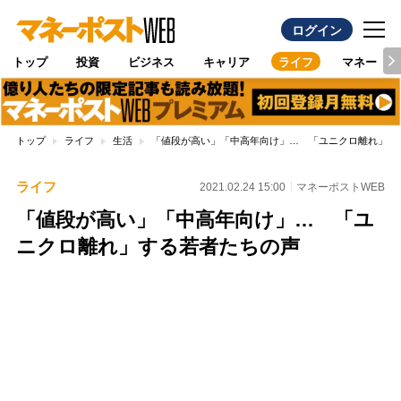
ログイン
トップ
投資
ビジネス
キャリア
ライフ
マネー
トップ
ライフ
生活
「値段が高い」「中高年向け」… 「ユニクロ離れ」す
ライフ
2021.02.24 15:00
マネーポストWEB
「値段が高い」「中高年向け」… 「ユ
ニクロ離れ」する若者たちの声
Loaded
:
88.23%
/
Unmute