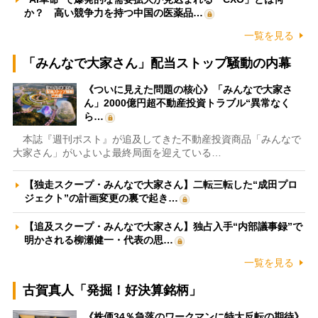
か？ 高い競争力を持つ中国の医薬品…
一覧を見る
「みんなで大家さん」配当ストップ騒動の内幕
《ついに見えた問題の核心》「みんなで大家さ
ん」2000億円超不動産投資トラブル“異常なく
ら…
本誌『週刊ポスト』が追及してきた不動産投資商品「みんなで
大家さん」がいよいよ最終局面を迎えている…
【独走スクープ・みんなで大家さん】二転三転した“成田プロ
ジェクト”の計画変更の裏で起き…
【追及スクープ・みんなで大家さん】独占入手“内部議事録”で
明かされる柳瀬健一・代表の思…
一覧を見る
古賀真人「発掘！好決算銘柄」
《株価34％急落のワークマンに特大反転の期待》