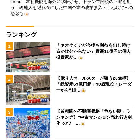
Temu…本社機能を海外に移転させ、トランプ関税の回避を狙
う 現地人を隠れ蓑にした中国企業の農業参入・土地取得への
懸念も
ランキング
「キオクシアが今後も利益を出し続け
1
るかは分からない」資産11億円の個人
投資家が…
【億り人オールスターが狙う20銘柄】
2
「総資産69億円超」90歳現役トレーダ
ーから“10…
【首都圏の不動産価格「危ない駅」ラ
3
ンキング】“中古マンション売れ行き鈍
化”のワー…