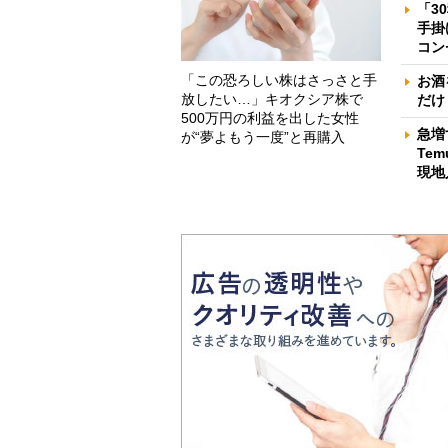
「3
手掛
コン
「この恐ろしい株はさっさと手
お酒
放したい…」キオクシア株で
だけ
500万円の利益を出した女性
急増
が“夢よもう一度”と再購入
Te
現地