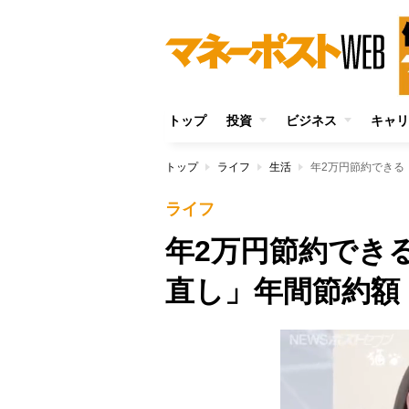
トップ
投資
ビジネス
キャリ
トップ
ライフ
生活
年2万円節約できる
ライフ
年2万円節約でき
直し」年間節約額