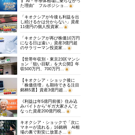
す“AI・半導体相場に乗らなかっ
た理由” フルポジショ…
「キオクシアが今後も利益を出
し続けるかは分からない」資産
11億円の個人投資家…
「キオクシアが再び株価10万円
になる日は遠い」資産3億円超
のサラリーマン投資家…
【世帯年収別・東京23区マンシ
ョン「狙い目駅」を大公開】年
収500万円、700万円…
【キオクシア・ショック後に
「株価倍増」も期待できる注目
銘柄5選】資産3億円超…
《利益は年5億円前後》住み込
みバイトから“ギガ大家さん”と
なった資産200億円税…
キオクシア・ショックで「次に
マネーが流れる」16銘柄 AI相
場の裏で割安に放置さ…