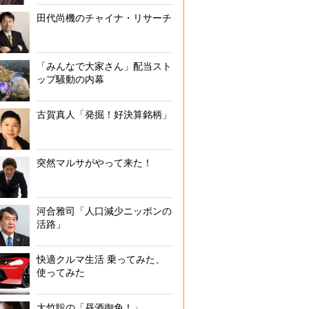
田代尚機のチャイナ・リサーチ
「みんなで大家さん」配当スト
ップ騒動の内幕
古賀真人「発掘！好決算銘柄」
突然マルサがやって来た！
河合雅司「人口減少ニッポンの
活路」
快適クルマ生活 乗ってみた、
使ってみた
大竹聡の「昼酒御免！」