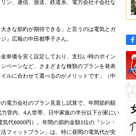
ソリン、通信、放送、鉄道系、電力会社子会社な
と大きな節約が期待できる」と言うのは電気とガ
ンジ』広報の中田都季子さん。
料金単価を安く設定しており、支払い時のポイン
ャンペーンなど、さまざまな種類のプランを発表
タイルに合わせて選べるのがメリットです」（中
の電力会社のプラン見直し試算で、年間節約額
電力管内、4人世帯、日中家族の半分以下が家にい
電気代6000円）。年間の節約金額1位の『シン・
生活フィットプラン」は、特に昼間の電気代が安