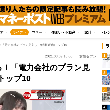
ア
ライフ
マネー
住まい・不動産
家計
トレ
！「電力会社のプラン見直し」年間節約額トップ10
ラ
1
2021.03.09 16:00
女性セブン
る！「電力会社のプラン見
2
トップ10
3
もっと見る
arrow_forward_ios
4