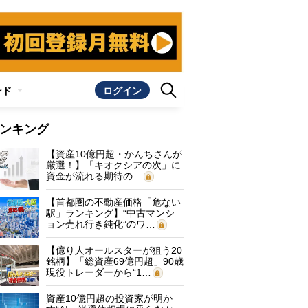
ンド
ログイン
ンキング
【資産10億円超・かんちさんが
厳選！】「キオクシアの次」に
資金が流れる期待の…
【首都圏の不動産価格「危ない
駅」ランキング】“中古マンシ
ョン売れ行き鈍化”のワ…
【億り人オールスターが狙う20
銘柄】「総資産69億円超」90歳
現役トレーダーから“1…
資産10億円超の投資家が明か