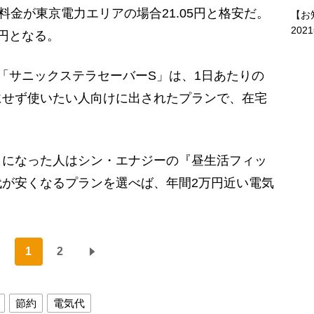
料金が東京電力エリアの場合21.05円と格安だ。
【お
202
円となる。
「サニックステラセーバーS」は、1日あたりの
にせず使いたい人向けに出されたプランで、在宅
うになった人はシン・エナジーの『昼生活フィッ
が安くなるプランを選べば、年間2万円近い電気
」
1
2
節約
電気代