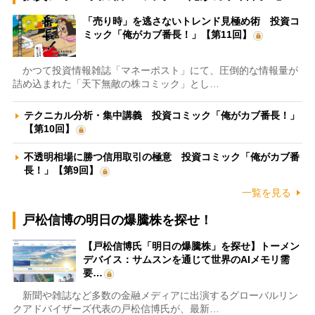
「売り時」を逃さないトレンド見極め術 投資コ
ミック「俺がカブ番長！」【第11回】
かつて投資情報雑誌「マネーポスト」にて、圧倒的な情報量が
詰め込まれた「天下無敵の株コミック」とし…
テクニカル分析・集中講義 投資コミック「俺がカブ番長！」
【第10回】
不透明相場に勝つ信用取引の極意 投資コミック「俺がカブ番
長！」【第9回】
一覧を見る
戸松信博の明日の爆騰株を探せ！
【戸松信博氏「明日の爆騰株」を探せ】トーメン
デバイス：サムスンを通じて世界のAIメモリ需
要…
新聞や雑誌など多数の金融メディアに出演するグローバルリン
クアドバイザーズ代表の戸松信博氏が、最新…