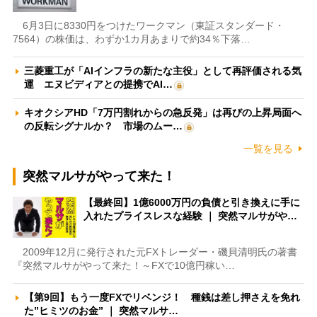
6月3日に8330円をつけたワークマン（東証スタンダード・
7564）の株価は、わずか1カ月あまりで約34％下落…
三菱重工が「AIインフラの新たな主役」として再評価される気
運 エヌビディアとの提携でAI…
キオクシアHD「7万円割れからの急反発」は再びの上昇局面へ
の反転シグナルか？ 市場のムー…
一覧を見る
突然マルサがやって来た！
【最終回】1億6000万円の負債と引き換えに手に
入れたプライスレスな経験 ｜ 突然マルサがや…
2009年12月に発行された元FXトレーダー・磯貝清明氏の著書
『突然マルサがやって来た！～FXで10億円稼い…
【第9回】もう一度FXでリベンジ！ 種銭は差し押さえを免れ
た”ヒミツのお金” ｜ 突然マルサ…