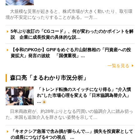
大規模な災害が起きると、株式市場が大きく動いたり、取引環
境が不安定になったりすることがある。一方…
5年ぶり改訂の「CGコード」、何が変わったのかポイントを解
説 企業に成長投資の具体的な説…
【令和のPKOか】GPIFをめぐる片山財務相の「円資産への投
資拡大」発言の波紋 「国債重視」…
一覧を見る
森口亮「まるわかり市況分析」
「トレンド転換のスイッチになり得る」“介入慣
れ”した市場心理を変える「日米協調為替介入」
…
日米両政府が、約28年ぶりとなる円買いの協調介入に踏み切っ
た。米国も追加介入を辞さない姿勢を示して…
「キオクシア急落で含み損が膨らんで…」損失を投資家として
の成長につなげる4つの視点 …