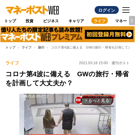
ログイン
トップ
投資
ビジネス
キャリア
ライフ
マネー
トップ
ライフ
旅行
コロナ第4波に備える GWの旅行・帰省を計画して大丈
ライフ
2021.03.16 15:00
週刊ポスト
コロナ第4波に備える GWの旅行・帰省
を計画して大丈夫か？
もっと見る
arrow_forward_ios