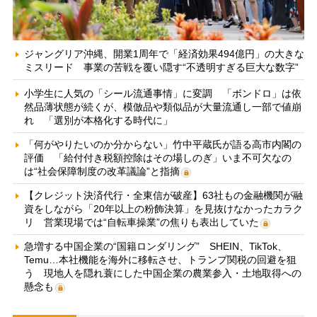
ジャングリア沖縄、開業1周年で「経済効果494億円」の大きな
ミスリード 事業の苦戦を覆い隠す“不透明すぎる巨大な数字”
小学生に人気の「シール流通事情」に変調 「ボンドロ」は依
然品薄状態が続くが、模倣品や類似品が大量流通し一部で値崩
れ 「選別が本格化する時代に」
「何がやりたいのか分からない」竹中平蔵氏が語る高市内閣の
評価 「給付付き税額控除はその場しのぎ」いま不可欠なの
は“社会保障制度の改革議論”と指摘
【クレジット決済代行・全東信が破産】63社もの金融機関が融
資をしながら「20年以上の粉飾決算」を見抜けなかったカラク
リ 営業現場では“自転車操業”の焦りも表出していた
急増する中国企業の“国籍ロンダリング” SHEIN、TikTok、
Temu…本社機能を海外に移転させ、トランプ関税の回避を狙
う 現地人を隠れ蓑にした中国企業の農業参入・土地取得への
懸念も