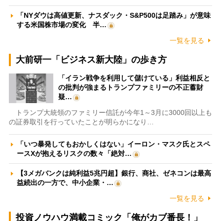
「NYダウは高値更新、ナスダック・S&P500は足踏み」が意味
する米国株市場の変化 半…
一覧を見る
大前研一「ビジネス新大陸」の歩き方
「イラン戦争を利用して儲けている」利益相反と
の批判が強まるトランプファミリーの不正蓄財
疑…
トランプ大統領のファミリー信託が今年1～3月に3000回以上も
の証券取引を行っていたことが明らかになり…
「いつ暴発してもおかしくはない」イーロン・マスク氏とスペ
ースXが抱えるリスクの数々「絶対…
【3メガバンクは純利益5兆円超】銀行、商社、ゼネコンは最高
益続出の一方で、中小企業・…
一覧を見る
投資ノウハウ満載コミック「俺がカブ番長！」