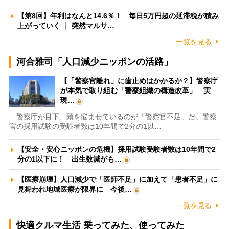
【第8回】年利はなんと14.6％！ 毎日5万円超の延滞税が積み
上がっていく ｜ 突然マルサ…
一覧を見る
河合雅司「人口減少ニッポンの活路」
【「警察官離れ」に歯止めはかかるか？】警察庁
が本気で取り組む「警察組織の構造改革」 実
現…
警察庁が目下、頭を悩ませているのが「警察官不足」だ。警察
官の採用試験の受験者数は10年間で2分の1以…
【安全・安心ニッポンの危機】採用試験受験者数は10年間で2
分の1以下に！ 出生数減がも…
【医療崩壊】人口減少で「医師不足」に加えて「患者不足」に
見舞われ地域医療が限界に 今後…
一覧を見る
快適クルマ生活 乗ってみた、使ってみた