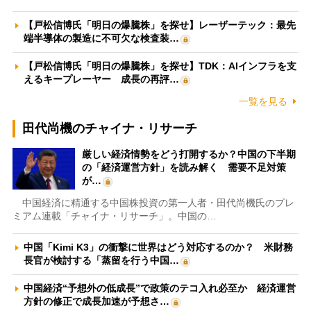
【戸松信博氏「明日の爆騰株」を探せ】レーザーテック：最先
端半導体の製造に不可欠な検査装…
【戸松信博氏「明日の爆騰株」を探せ】TDK：AIインフラを支
えるキープレーヤー 成長の再評…
一覧を見る
田代尚機のチャイナ・リサーチ
厳しい経済情勢をどう打開するか？中国の下半期
の「経済運営方針」を読み解く 需要不足対策
が…
中国経済に精通する中国株投資の第一人者・田代尚機氏のプレ
ミアム連載「チャイナ・リサーチ」。中国の…
中国「Kimi K3」の衝撃に世界はどう対応するのか？ 米財務
長官が検討する「蒸留を行う中国…
中国経済“予想外の低成長”で政策のテコ入れ必至か 経済運営
方針の修正で成長加速が予想さ…