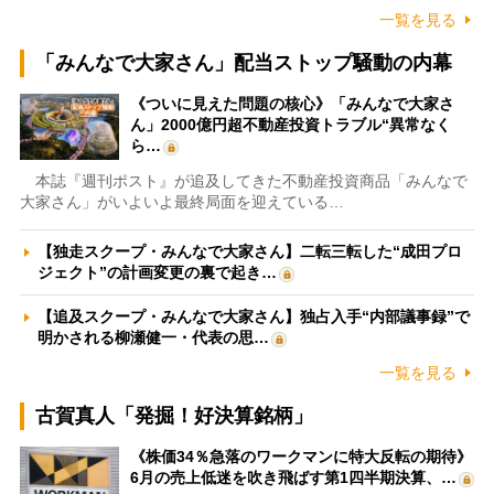
一覧を見る
「みんなで大家さん」配当ストップ騒動の内幕
《ついに見えた問題の核心》「みんなで大家さ
ん」2000億円超不動産投資トラブル“異常なく
ら…
本誌『週刊ポスト』が追及してきた不動産投資商品「みんなで
大家さん」がいよいよ最終局面を迎えている…
【独走スクープ・みんなで大家さん】二転三転した“成田プロ
ジェクト”の計画変更の裏で起き…
【追及スクープ・みんなで大家さん】独占入手“内部議事録”で
明かされる柳瀬健一・代表の思…
一覧を見る
古賀真人「発掘！好決算銘柄」
《株価34％急落のワークマンに特大反転の期待》
6月の売上低迷を吹き飛ばす第1四半期決算、…