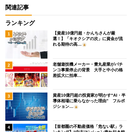
関連記事
ランキング
【資産10億円超・かんちさんが厳
1
選！】「キオクシアの次」に資金が流
れる期待の高…
老舗遊技機メーカー・豊丸産業がパチ
2
ンコ事業停止の背景 大手と中小の格
差拡大に拍車…
資産10億円超の投資家が明かす“AI・半
3
導体相場に乗らなかった理由” フルポ
ジション…
【首都圏の不動産価格「危ない駅」ラ
4
ンキング】“中古マンション売れ行き鈍