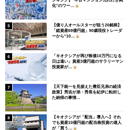
化”のワー…
【億り人オールスターが狙う20銘柄】
5
「総資産69億円超」90歳現役トレーダ
ーから“10…
「キオクシアが再び株価10万円になる
6
日は遠い」資産3億円超のサラリーマン
投資家が…
【天下統一を見据えた豊臣兄弟の経済
7
政策】秀吉が弟・秀長を紀伊に転封し
た納得の事情…
【キオクシアが「配当」導入へ】それ
8
でも資産10億円超の配当株投資の達人
が「買う…