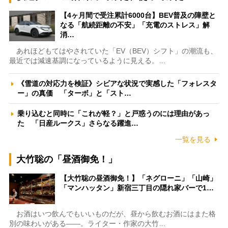
【4ヶ月間で受注累計6000台】BEV普及の障壁と
なる「航続距離の不安」「充電のストレス」解
消…
あれほどもてはやされていた「EV（BEV）シフト」の潮流も、
最近では減速基調になっているように見える。…
《雪道の対応力を検証》シビアな状況で実感した「フォレスタ
ー」の真価 「ターボ」と「スト…
乗り込むと同時に「これが軽？」と戸惑うのには理由があっ
た 「日産ルークス」さらなる躍進…
一覧を見る
大竹聡の「昼酒御免！」
【大竹聡の昼酒御免！】「ネグローニ」「山崎」
「マンハッタン」新宿三丁目の隠れ家バーで1…
お酒はいつ飲んでもいいものだが、昼から飲むお酒にはまた格
別の味わいがある――。ライター・作家の大竹…