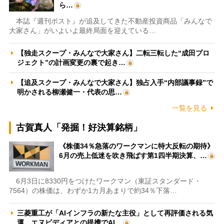
ら…
本誌『週刊ポスト』が追及してきた不動産投資商品「みんなで
大家さん」がいよいよ最終局面を迎えている…
【独走スクープ・みんなで大家さん】二転三転した“成田プロ
ジェクト”の計画変更の裏で起き…
【追及スクープ・みんなで大家さん】独占入手“内部議事録”で
明かされる柳瀬健一・代表の思…
一覧を見る
古賀真人「発掘！好決算銘柄」
《株価34％急落のワークマンに特大反転の期待》
6月の売上低迷を吹き飛ばす第1四半期決算、…
6月3日に8330円をつけたワークマン（東証スタンダード・
7564）の株価は、わずか1カ月あまりで約34％下落…
三菱重工が「AIインフラの新たな主役」として再評価される気
運 エヌビディアとの提携でAI…