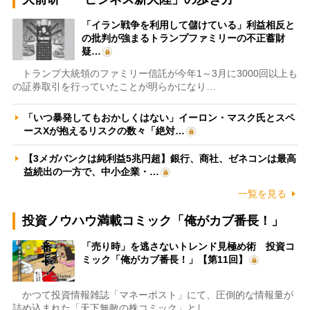
「イラン戦争を利用して儲けている」利益相反と
の批判が強まるトランプファミリーの不正蓄財
疑…
トランプ大統領のファミリー信託が今年1～3月に3000回以上も
の証券取引を行っていたことが明らかになり…
「いつ暴発してもおかしくはない」イーロン・マスク氏とスペ
ースXが抱えるリスクの数々「絶対…
【3メガバンクは純利益5兆円超】銀行、商社、ゼネコンは最高
益続出の一方で、中小企業・…
一覧を見る
投資ノウハウ満載コミック「俺がカブ番長！」
「売り時」を逃さないトレンド見極め術 投資コ
ミック「俺がカブ番長！」【第11回】
かつて投資情報雑誌「マネーポスト」にて、圧倒的な情報量が
詰め込まれた「天下無敵の株コミック」とし…