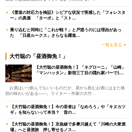
《雪道の対応力を検証》シビアな状況で実感した「フォレスタ
ー」の真価 「ターボ」と「スト…
乗り込むと同時に「これが軽？」と戸惑うのには理由があっ
た 「日産ルークス」さらなる躍進…
一覧を見る
大竹聡の「昼酒御免！」
【大竹聡の昼酒御免！】「ネグローニ」「山崎」
「マンハッタン」新宿三丁目の隠れ家バーで1…
お酒はいつ飲んでもいいものだが、昼から飲むお酒にはまた格
別の味わいがある――。ライター・作家の大竹…
【大竹聡の昼酒御免！】今の若者は「なめろう」や「キヌカツ
ギ」を知らないって本当？ 昔の…
【大竹聡の昼酒御免！】京急線で多摩川越えて「川崎の大衆酒
場」へと昼酒旅 押し寄せるノス…