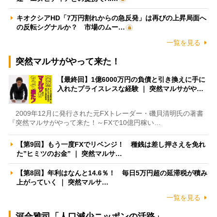
キオクシアHD「7万円割れからの急反発」は再びの上昇局面へ
の反転シグナルか？ 市場のムー…
一覧を見る
突然マルサがやって来た！
【最終回】1億6000万円の負債と引き換えに手に
入れたプライスレスな経験 ｜ 突然マルサがや…
2009年12月に発行された元FXトレーダー・磯貝清明氏の著書
『突然マルサがやって来た！～FXで10億円稼い…
【第9回】もう一度FXでリベンジ！ 種銭は差し押さえを免れ
た”ヒミツのお金” ｜ 突然マルサ…
【第8回】年利はなんと14.6％！ 毎日5万円超の延滞税が積み
上がっていく ｜ 突然マルサ…
一覧を見る
河合雅司「人口減少ニッポンの活路」