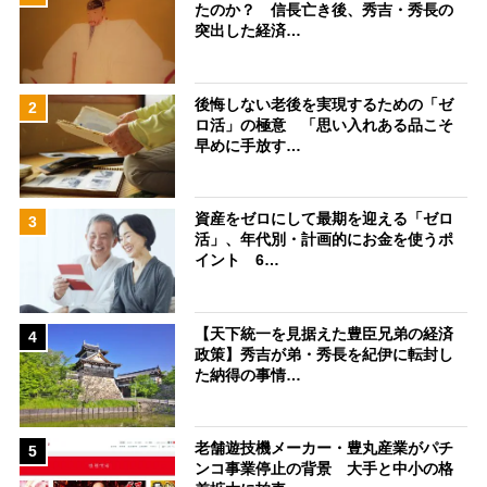
たのか？ 信長亡き後、秀吉・秀長の
突出した経済…
後悔しない老後を実現するための「ゼ
2
ロ活」の極意 「思い入れある品こそ
早めに手放す…
資産をゼロにして最期を迎える「ゼロ
3
活」、年代別・計画的にお金を使うポ
イント 6…
【天下統一を見据えた豊臣兄弟の経済
4
政策】秀吉が弟・秀長を紀伊に転封し
た納得の事情…
老舗遊技機メーカー・豊丸産業がパチ
5
ンコ事業停止の背景 大手と中小の格