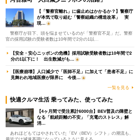
【「警察官離れ」に歯止めはかかるか？】警察庁
が本気で取り組む「警察組織の構造改革」 実
現…
警察庁が目下、頭を悩ませているのが「警察官不足」だ。警察
官の採用試験の受験者数は10年間で2分の1以…
【安全・安心ニッポンの危機】採用試験受験者数は10年間で2
分の1以下に！ 出生数減がも…
【医療崩壊】人口減少で「医師不足」に加えて「患者不足」に
見舞われ地域医療が限界に 今後…
一覧を見る
快適クルマ生活 乗ってみた、使ってみた
【4ヶ月間で受注累計6000台】BEV普及の障壁と
なる「航続距離の不安」「充電のストレス」解
消…
あれほどもてはやされていた「EV（BEV）シフト」の潮流も、
最近では減速基調になっているように見える。…