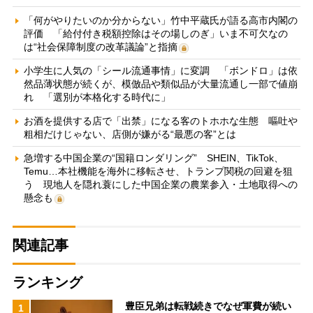
「何がやりたいのか分からない」竹中平蔵氏が語る高市内閣の
評価 「給付付き税額控除はその場しのぎ」いま不可欠なの
は“社会保障制度の改革議論”と指摘
小学生に人気の「シール流通事情」に変調 「ボンドロ」は依
然品薄状態が続くが、模倣品や類似品が大量流通し一部で値崩
れ 「選別が本格化する時代に」
お酒を提供する店で「出禁」になる客のトホホな生態 嘔吐や
粗相だけじゃない、店側が嫌がる“最悪の客”とは
急増する中国企業の“国籍ロンダリング” SHEIN、TikTok、
Temu…本社機能を海外に移転させ、トランプ関税の回避を狙
う 現地人を隠れ蓑にした中国企業の農業参入・土地取得への
懸念も
関連記事
ランキング
豊臣兄弟は転戦続きでなぜ軍費が続い
1