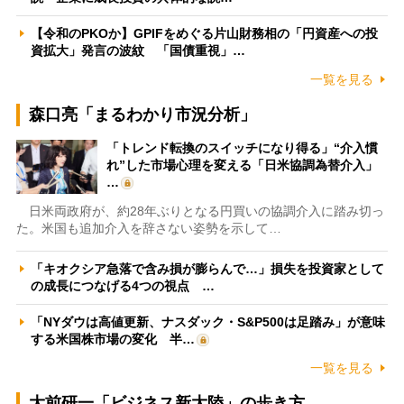
【令和のPKOか】GPIFをめぐる片山財務相の「円資産への投
資拡大」発言の波紋 「国債重視」…
一覧を見る
森口亮「まるわかり市況分析」
「トレンド転換のスイッチになり得る」“介入慣
れ”した市場心理を変える「日米協調為替介入」
…
日米両政府が、約28年ぶりとなる円買いの協調介入に踏み切っ
た。米国も追加介入を辞さない姿勢を示して…
「キオクシア急落で含み損が膨らんで…」損失を投資家として
の成長につなげる4つの視点 …
「NYダウは高値更新、ナスダック・S&P500は足踏み」が意味
する米国株市場の変化 半…
一覧を見る
大前研一「ビジネス新大陸」の歩き方