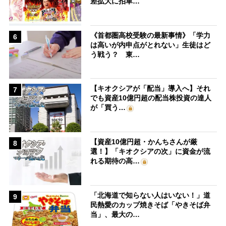
差拡大に拍車…
《首都圏高校受験の最新事情》「学力
6
は高いが内申点がとれない」生徒はど
う戦う？ 東…
【キオクシアが「配当」導入へ】それ
7
でも資産10億円超の配当株投資の達人
が「買う…
【資産10億円超・かんちさんが厳
8
選！】「キオクシアの次」に資金が流
れる期待の高…
「北海道で知らない人はいない！」道
9
民熱愛のカップ焼きそば「やきそば弁
当」、最大の…