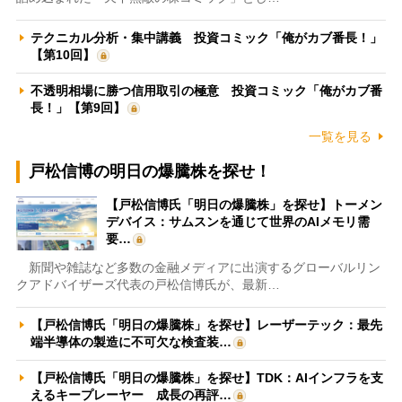
テクニカル分析・集中講義 投資コミック「俺がカブ番長！」
【第10回】
不透明相場に勝つ信用取引の極意 投資コミック「俺がカブ番
長！」【第9回】
一覧を見る
戸松信博の明日の爆騰株を探せ！
【戸松信博氏「明日の爆騰株」を探せ】トーメン
デバイス：サムスンを通じて世界のAIメモリ需
要…
新聞や雑誌など多数の金融メディアに出演するグローバルリン
クアドバイザーズ代表の戸松信博氏が、最新…
【戸松信博氏「明日の爆騰株」を探せ】レーザーテック：最先
端半導体の製造に不可欠な検査装…
【戸松信博氏「明日の爆騰株」を探せ】TDK：AIインフラを支
えるキープレーヤー 成長の再評…