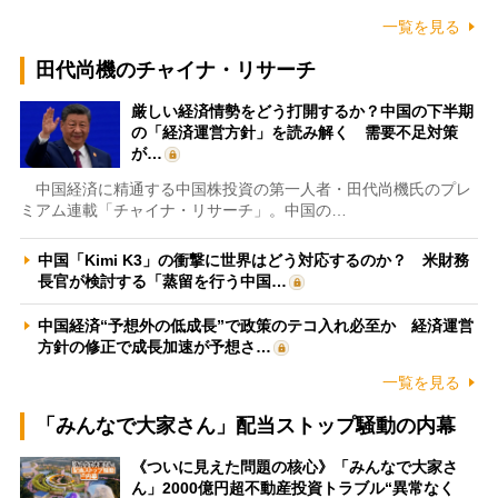
一覧を見る
田代尚機のチャイナ・リサーチ
厳しい経済情勢をどう打開するか？中国の下半期
の「経済運営方針」を読み解く 需要不足対策
が…
中国経済に精通する中国株投資の第一人者・田代尚機氏のプレ
ミアム連載「チャイナ・リサーチ」。中国の…
中国「Kimi K3」の衝撃に世界はどう対応するのか？ 米財務
長官が検討する「蒸留を行う中国…
中国経済“予想外の低成長”で政策のテコ入れ必至か 経済運営
方針の修正で成長加速が予想さ…
一覧を見る
「みんなで大家さん」配当ストップ騒動の内幕
《ついに見えた問題の核心》「みんなで大家さ
ん」2000億円超不動産投資トラブル“異常なく